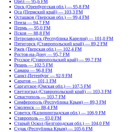
Орёл — 95,6 FM
Орск (Оренбургская обл.) — 95,8 FM
Оса (Пермский край) — 103,3 FM
Осташков (Тверская обл.) — 99,4 FM
Пенза — 94,7 FM
Пермь — 95,0 FM
Псков — 88,8 FM
Петрозаводск (Республика Карелия) — 101,0 FM
Пятигорск (Ставропольский край) — 89,2 FM
Ржев (Тверская обл.) — 102,4 FM
Ростов-на-Дону — 95,7 FM
Русское (Ставропольский край) — 99,7 FM
Рязань — 102,5 FM
Самара — 96,8 FM
Санкт-Петербург — 92,9 FM
Саратов — 101,1 FM
Саргатское (Омская обл.) — 107,5 FM
Светлоград (Ставропольский край) — 103,3 FM
Севастополь — 103,7 FM
Симферополь (Республика Крым) — 89,3 FM
Смоленск — 88,4 FM
Советск (Калининградская обл.) — 106,9 FM
Ставрополь — 93,0 FM
Старый Оскол (Белгородская обл.) — 104,0 FM
Судак (Республика Крым) — 105,6 FM