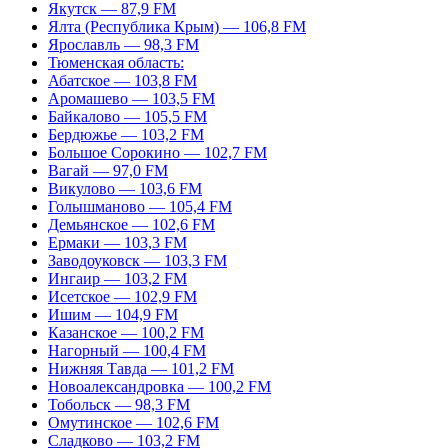
Якутск — 87,9 FM
Ялта (Республика Крым) — 106,8 FM
Ярославль — 98,3 FM
Тюменская область:
Абатское — 103,8 FM
Аромашево — 103,5 FM
Байкалово — 105,5 FM
Бердюжье — 103,2 FM
Большое Сорокино — 102,7 FM
Вагай — 97,0 FM
Викулово — 103,6 FM
Голышманово — 105,4 FM
Демьянское — 102,6 FM
Ермаки — 103,3 FM
Заводоуковск — 103,3 FM
Ингаир — 103,2 FM
Исетское — 102,9 FM
Ишим — 104,9 FM
Казанское — 100,2 FM
Нагорный — 100,4 FM
Нижняя Тавда — 101,2 FM
Новоалександровка — 100,2 FM
Тобольск — 98,3 FM
Омутинское — 102,6 FM
Сладково — 103,2 FM