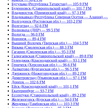
Бугульма (Республика Татарстан) — 105,9 FM
Буденновск (Ставропольский край) — 101,7 FM
Владивосток (Приморский край) — 97,3 FM
Владикавказ (Республика Северная Осетия — Алания) —
Волгодонск (Ростовская обл.) — 103,2 FM
Волгоград — 92,6 FM
Волноваха (ДНР) — 99,5 FM
Вологда — 96,0 FM
Воронеж — 89,4 FM
Вышний Волочек (Тверская обл.) — 104,5 FM
Вязьма (Смоленская обл.) — 88,3 FM
Гагарин (Смоленская обл.) — 95,3 FM
Галюгаевская (Ставропольский край) — 89,8 FM
Геленджик (Краснодарский край) — 93,1 FM
Геническ (Херсонская обл.) — 96,6 FM
Далматово (Курганская обл.) — 96,5 FM
Дзержинск (Нижегородская обл.) — 89,2 FM
Димитровград (Ульяновская обл.) — 97,1 FM
Донецк — 102,6 FM
Ейск (Краснодарский край) — 101,1 FM
Екатеринбург — 93,7 FM
Ессентуки (Ставропольский край) – 89,2 FM
Железногорск (Курская обл.) — 94,0 FM
Жердевка (Тамбовская обл.) — 103,3 FM