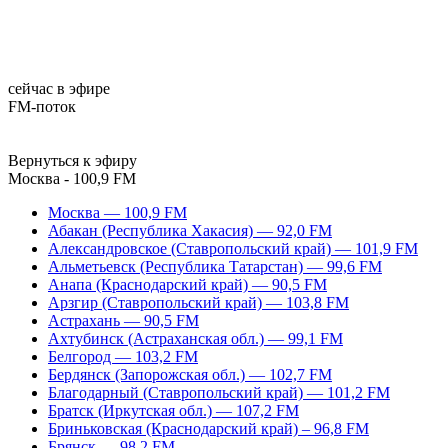
сейчас в эфире
FM-поток
Вернуться к эфиру
Москва - 100,9 FM
Москва — 100,9 FM
Абакан (Республика Хакасия) — 92,0 FM
Александровское (Ставропольский край) — 101,9 FM
Альметьевск (Республика Татарстан) — 99,6 FM
Анапа (Краснодарский край) — 90,5 FM
Арзгир (Ставропольский край) — 103,8 FM
Астрахань — 90,5 FM
Ахтубинск (Астраханская обл.) — 99,1 FM
Белгород — 103,2 FM
Бердянск (Запорожская обл.) — 102,7 FM
Благодарный (Ставропольский край) — 101,2 FM
Братск (Иркутская обл.) — 107,2 FM
Бриньковская (Краснодарский край) – 96,8 FM
Брянск — 98,2 FM