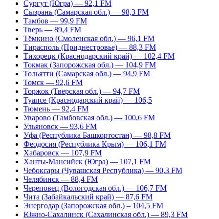
Сургут (Югра) — 92,1 FM
Сызрань (Самарская обл.) — 98,3 FM
Тамбов — 99,9 FM
Тверь — 89,4 FM
Тёмкино (Смоленская обл.) — 96,1 FM
Тирасполь (Приднестровье) — 88,3 FM
Тихорецк (Краснодарский край) — 102,4 FM
Токмак (Запорожская обл.) — 104,9 FM
Тольятти (Самарская обл.) — 94,9 FM
Томск — 92,6 FM
Торжок (Тверская обл.) — 94,7 FM
Туапсе (Краснодарский край) — 106,5
Тюмень — 92,4 FM
Уварово (Тамбовская обл.) — 100,6 FM
Ульяновск — 93,6 FM
Уфа (Республика Башкортостан) — 98,8 FM
Феодосия (Республика Крым) — 106,1 FM
Хабаровск — 107,9 FM
Ханты-Мансийск (Югра) — 107,1 FM
Чебоксары (Чувашская Республика) — 90,3 FM
Челябинск — 88,4 FM
Череповец (Вологодская обл.) — 106,7 FM
Чита (Забайкальский край) — 87,6 FM
Энергодар (Запорожская обл.) – 104,5 FM
Южно-Сахалинск (Сахалинская обл.) — 89,3 FM