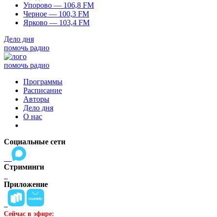
Упорово — 106,8 FM
Черное — 100,3 FM
Ярково — 103,4 FM
Дело дня
помочь радио
помочь радио
Программы
Расписание
Авторы
Дело дня
О нас
Социальные сети
Стриминги
Приложение
Сейчас в эфире: