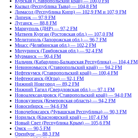
Курская (Ставропольский край) — 100,0 FM
Кызыл (Республика Тыва) — 104,8 FM
Лимасол (Республика Кипр) — 102,9 FM и 107,9 FM
Липецк — 97,9 FM
Луганск — 88,8 FM
Мариуполь (ДНР) — 97,2 FM
Матвеев Курган (Ростовская обл.) — 107,0 FM
Мелитополь (Запорожская обл.) — 96,7 FM
Миасс (Челябинская обл.) — 102,2 FM
Мичуринск (Тамбовская обл.) — 92,4 FM
Мурманск — 90,4 FM
Нальчик (Кабардино-Балкарская Республика) — 104,4 FM
Невинномысск (Ставропольский край) — 94,2 FM
Нефтекумск (Ставропольский край) — 100,4 FM
Нефтеюганск (Югра) — 92,1 FM
Нижний Новгород — 89,2 FM
Нижний Тагил (Свердловская обл.) — 97,1 FM
Новоалександровск (Ставропольский край) — 94,0 FM
Новокузнецк (Кемеровская область) — 94,2 FM
Новосибирск — 94,6 FM
Новочебоксарск (Чувашская Республика) — 90,3 FM
Норильск (Красноярский край) — 107,4 FM
Новый Свет (Республика Крым) — 105,6 FM
Омск — 90,5 FM
Оренбург — 88,3 FM