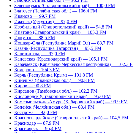
Задонск (Липецкая обл.) — 95,2 FM
Зеленокумск (Ставропольский край) — 100,0 FM
Златоуст (Челябинская обл.) — 106,4 FM
Иваново — 99,7 FM
Ижевск (Удмуртия) — 97,0 FM
Изобильный (Ставропольский край) — 94,8 FM
Ипатово (Ставропольский край) — 105,3 FM
Иркутск — 88,5 FM
Йошкар-Ола (Республика Марий Эл) — 88,7 FM
Казань (Республика Татарстан) — 95,5 FM
Калининград — 97,0 FM
Каневская (Краснодарский край) — 105,1 FM
Карачаевск (Карачаево-Черкесская республика) — 102,3 
Кемерово — 104,3 FM
Керчь (Республика Крым) — 101,8 FM
Кинешма (Ивановская обл.) — 90,8 FM
Киров — 90,8 FM
Кирсанов (Тамбовская обл.) — 102,2 FM
Кисловодск (Ставропольский край) — 95,0 FM
Комсомольск-на-Амуре (Хабаровский край) — 99,9 FM
Копейск (Челябинская обл.) — 88,4 FM
Кострома — 92,0 FM
Красногвардейское (Ставропольский край) — 104,5 FM
Краснодар — 87,9 FM
Красноярск — 95,4 FM