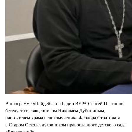
В программе «Пайдейя» на Радио ВЕРА Сергей Платонов
беседует со священником Николаем Дубининым,
настоятелем храма великомученика Феодора Стратилата
в Старом Осколе, духовником православного детского сада
«Введенский».