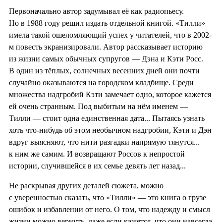
Первоначально автор задумывал её как радиопьесу.
Но в 1988 году решил издать отдельной книгой. «Тилли»
имела такой ошеломляющий успех у читателей, что в 2002-
м повесть экранизировали. Автор рассказывает историю
из жизни самых обычных супругов — Дэна и Кэти Росс.
В один из тёплых, солнечных весенних дней они почти
случайно оказываются на городском кладбище. Среди
множества надгробий Кэти замечает одно, которое кажется
ей очень странным. Под выбитым на нём именем —
Тилли — стоит одна единственная дата... Пытаясь узнать
хоть что-нибудь об этом необычном надгробии, Кэти и Дэн
вдруг выясняют, что нити разгадки напрямую тянутся...
к ним же самим. И возвращают Россов к непростой
истории, случившейся в их семье девять лет назад...
Не раскрывая других деталей сюжета, можно
с уверенностью сказать, что «Тилли» — это книга о грузе
ошибок и избавлении от него. О том, что надежду и смысл
жизни можно вернуть, даже если кажется, что они навсегда