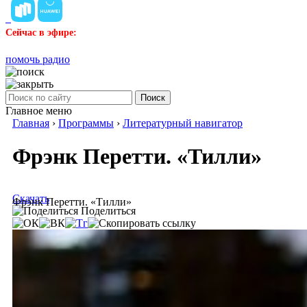
Сейчас в эфире:
помочь радио
Поиск
Главное меню
Главная
›
Программы
›
Литературный навигатор
Фрэнк Перетти. «Тилли»
Скачать
Фрэнк Перетти. «Тилли»
Поделиться