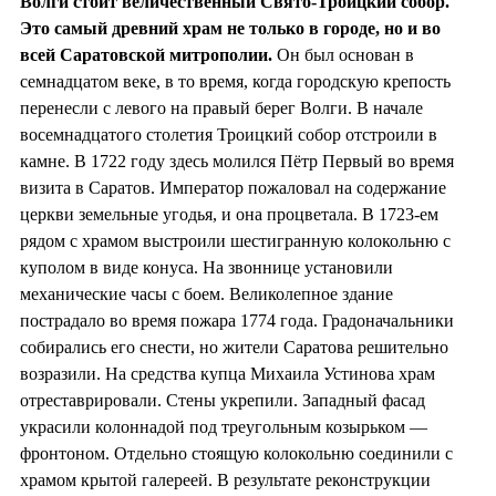
Волги стоит величественный Свято-Троицкий собор.
Это самый древний храм не только в городе, но и во
всей Саратовской митрополии.
Он был основан в
семнадцатом веке, в то время, когда городскую крепость
перенесли с левого на правый берег Волги. В начале
восемнадцатого столетия Троицкий собор отстроили в
камне. В 1722 году здесь молился Пётр Первый во время
визита в Саратов. Император пожаловал на содержание
церкви земельные угодья, и она процветала. В 1723-ем
рядом с храмом выстроили шестигранную колокольню с
куполом в виде конуса. На звоннице установили
механические часы с боем. Великолепное здание
пострадало во время пожара 1774 года. Градоначальники
собирались его снести, но жители Саратова решительно
возразили. На средства купца Михаила Устинова храм
отреставрировали. Стены укрепили. Западный фасад
украсили колоннадой под треугольным козырьком —
фронтоном. Отдельно стоящую колокольню соединили с
храмом крытой галереей. В результате реконструкции