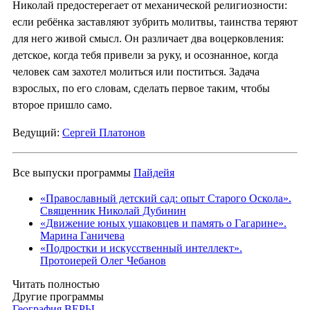
Николай предостерегает от механической религиозности:
если ребёнка заставляют зубрить молитвы, таинства теряют
для него живой смысл. Он различает два воцерковления:
детское, когда тебя привели за руку, и осознанное, когда
человек сам захотел молиться или поститься. Задача
взрослых, по его словам, сделать первое таким, чтобы
второе пришло само.
Ведущий:
Сергей Платонов
Все выпуски программы
Пайдейя
«Православный детский сад: опыт Старого Оскола».
Священник Николай Дубинин
«Движение юных ушаковцев и память о Гагарине».
Марина Ганичева
«Подростки и искусственный интеллект».
Протоиерей Олег Чебанов
Читать полностью
Другие программы
География ВЕРЫ