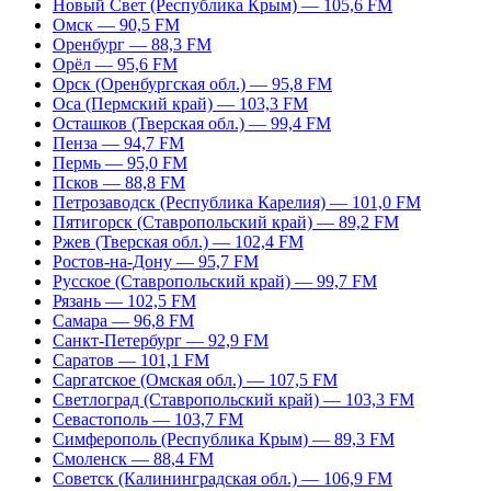
Новый Свет (Республика Крым) — 105,6 FM
Омск — 90,5 FM
Оренбург — 88,3 FM
Орёл — 95,6 FM
Орск (Оренбургская обл.) — 95,8 FM
Оса (Пермский край) — 103,3 FM
Осташков (Тверская обл.) — 99,4 FM
Пенза — 94,7 FM
Пермь — 95,0 FM
Псков — 88,8 FM
Петрозаводск (Республика Карелия) — 101,0 FM
Пятигорск (Ставропольский край) — 89,2 FM
Ржев (Тверская обл.) — 102,4 FM
Ростов-на-Дону — 95,7 FM
Русское (Ставропольский край) — 99,7 FM
Рязань — 102,5 FM
Самара — 96,8 FM
Санкт-Петербург — 92,9 FM
Саратов — 101,1 FM
Саргатское (Омская обл.) — 107,5 FM
Светлоград (Ставропольский край) — 103,3 FM
Севастополь — 103,7 FM
Симферополь (Республика Крым) — 89,3 FM
Смоленск — 88,4 FM
Советск (Калининградская обл.) — 106,9 FM