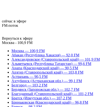
сейчас в эфире
FM-поток
Вернуться к эфиру
Москва - 100,9 FM
Москва — 100,9 FM
Абакан (Республика Хакасия) — 92,0 FM
Александровское (Ставропольский край) — 101,9 FM
Альметьевск (Республика Татарстан) — 99,6 FM
Анапа (Краснодарский край) — 90,5 FM
Арзгир (Ставропольский край) — 103,8 FM
Астрахань — 90,5 FM
Ахтубинск (Астраханская обл.) — 99,1 FM
Белгород — 103,2 FM
Бердянск (Запорожская обл.) — 102,7 FM
Благодарный (Ставропольский край) — 101,2 FM
Братск (Иркутская обл.) — 107,2 FM
Бриньковская (Краснодарский край) – 96,8 FM
Брянск — 98,2 FM