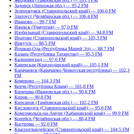
Жердевка (Тамбовская обл.) — 103,3 FM
Задонск (Липецкая обл.) — 95,2 FM
Зеленокумск (Ставропольский край) — 100,0 FM
Златоуст (Челябинская обл.) — 106,4 FM
Иваново — 99,7 FM
Ижевск (Удмуртия) — 97,0 FM
Изобильный (Ставропольский край) — 94,8 FM
Ипатово (Ставропольский край) — 105,3 FM
Иркутск — 88,5 FM
Йошкар-Ола (Республика Марий Эл) — 88,7 FM
Казань (Республика Татарстан) — 95,5 FM
Калининград — 97,0 FM
Каневская (Краснодарский край) — 105,1 FM
Карачаевск (Карачаево-Черкесская республика) — 102,3
FM
Кемерово — 104,3 FM
Керчь (Республика Крым) — 101,8 FM
Кинешма (Ивановская обл.) — 90,8 FM
Киров — 90,8 FM
Кирсанов (Тамбовская обл.) — 102,2 FM
Кисловодск (Ставропольский край) — 95,0 FM
Комсомольск-на-Амуре (Хабаровский край) — 99,9 FM
Копейск (Челябинская обл.) — 88,4 FM
Кострома — 92,0 FM
Красногвардейское (Ставропольский край) — 104,5 FM