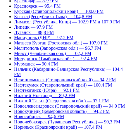
Краснодар — 87,9 FM
Красноярск — 95,4 FM
Курская (Ставропольский край) — 100,0 FM
Кызыл (Республика Тыва) — 104,8 FM
Лимасол (Республика Кипр) — 102,9 FM и 107,9 FM
Липецк — 97,9 FM
Луганск — 88,8 FM
Мариуполь (ДНР) — 97,2 FM
Матвеев Курган (Ростовская обл.) — 107,0 FM
Мелитополь (Запорожская обл.) — 96,7 FM
Миасс (Челябинская обл.) — 102,2 FM
Мичуринск (Тамбовская обл.) — 92,4 FM
Мурманск — 90,4 FM
Нальчик (Кабардино-Балкарская Республика) — 104,4
FM
Невинномысск (Ставропольский край) — 94,2 FM
Нефтекумск (Ставропольский край) — 100,4 FM
Нефтеюганск (Югра) — 92,1 FM
Нижний Новгород — 89,2 FM
Нижний Тагил (Свердловская обл.) — 97,1 FM
Новоалександровск (Ставропольский край) — 94,0 FM
Новокузнецк (Кемеровская область) — 94,2 FM
Новосибирск — 94,6 FM
Новочебоксарск (Чувашская Республика) — 90,3 FM
Норильск (Красноярский край) — 107,4 FM