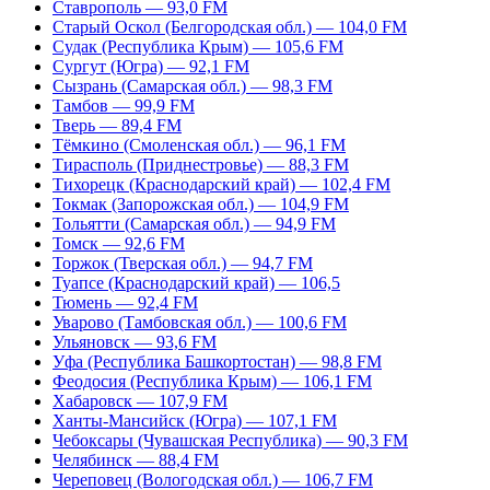
Ставрополь — 93,0 FM
Старый Оскол (Белгородская обл.) — 104,0 FM
Судак (Республика Крым) — 105,6 FM
Сургут (Югра) — 92,1 FM
Сызрань (Самарская обл.) — 98,3 FM
Тамбов — 99,9 FM
Тверь — 89,4 FM
Тёмкино (Смоленская обл.) — 96,1 FM
Тирасполь (Приднестровье) — 88,3 FM
Тихорецк (Краснодарский край) — 102,4 FM
Токмак (Запорожская обл.) — 104,9 FM
Тольятти (Самарская обл.) — 94,9 FM
Томск — 92,6 FM
Торжок (Тверская обл.) — 94,7 FM
Туапсе (Краснодарский край) — 106,5
Тюмень — 92,4 FM
Уварово (Тамбовская обл.) — 100,6 FM
Ульяновск — 93,6 FM
Уфа (Республика Башкортостан) — 98,8 FM
Феодосия (Республика Крым) — 106,1 FM
Хабаровск — 107,9 FM
Ханты-Мансийск (Югра) — 107,1 FM
Чебоксары (Чувашская Республика) — 90,3 FM
Челябинск — 88,4 FM
Череповец (Вологодская обл.) — 106,7 FM