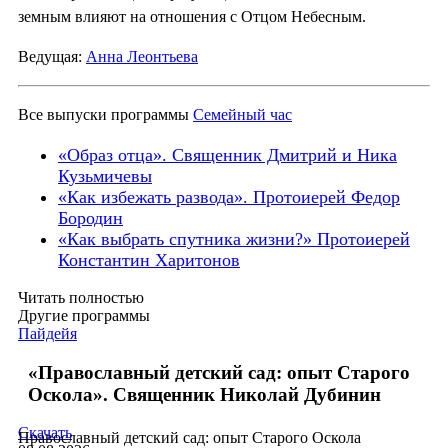
земным влияют на отношения с Отцом Небесным.
Ведущая:
Анна Леонтьева
Все выпуски программы
Семейный час
«Образ отца». Священник Дмитрий и Ника
Кузьмичевы
«Как избежать развода». Протоиерей Федор
Бородин
«Как выбрать спутника жизни?» Протоиерей
Константин Харитонов
Читать полностью
Другие программы
Пайдейя
«Православный детский сад: опыт Старого
Оскола». Священник Николай Дубинин
Скачать
Православный детский сад: опыт Старого Оскола