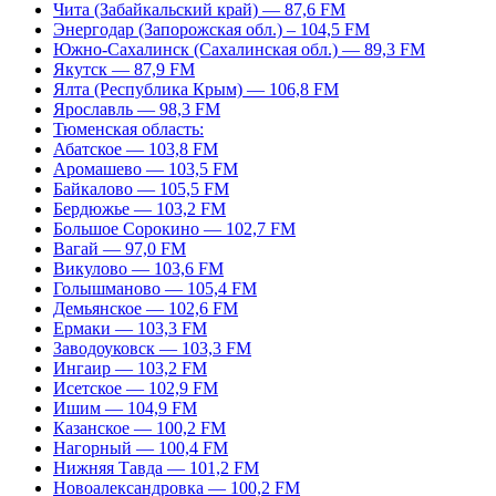
Чита (Забайкальский край) — 87,6 FM
Энергодар (Запорожская обл.) – 104,5 FM
Южно-Сахалинск (Сахалинская обл.) — 89,3 FM
Якутск — 87,9 FM
Ялта (Республика Крым) — 106,8 FM
Ярославль — 98,3 FM
Тюменская область:
Абатское — 103,8 FM
Аромашево — 103,5 FM
Байкалово — 105,5 FM
Бердюжье — 103,2 FM
Большое Сорокино — 102,7 FM
Вагай — 97,0 FM
Викулово — 103,6 FM
Голышманово — 105,4 FM
Демьянское — 102,6 FM
Ермаки — 103,3 FM
Заводоуковск — 103,3 FM
Ингаир — 103,2 FM
Исетское — 102,9 FM
Ишим — 104,9 FM
Казанское — 100,2 FM
Нагорный — 100,4 FM
Нижняя Тавда — 101,2 FM
Новоалександровка — 100,2 FM