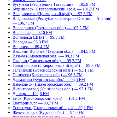
Бугульма (Республика Татарстан) — 105,9 FM
Буденновск (Ставропольский край) — 101,7 FM
Владивосток (Приморский край) — 97,3 FM
Владикавказ (Республика Северная Осетия — Алания)
— 106,7 FM
Волгодонск (Ростовская обл.) — 103,2 FM
Волгоград — 92,6 FM
Волноваха (ДНР) — 99,5 FM
Вологда — 96,0 FM
Воронеж — 89,4 FM
Вышний Волочек (Тверская обл.) — 104,5 FM
Вязьма (Смоленская обл.) — 88,3 FM
Гагарин (Смоленская обл.) — 95,3 FM
Галюгаевская (Ставропольский край) — 89,8 FM
Геленджик (Краснодарский край) — 93,1 FM
Геническ (Херсонская обл.) — 96,6 FM
Далматово (Курганская обл.) — 96,5 FM
Дзержинск (Нижегородская обл.) — 89,2 FM
Димитровград (Ульяновская обл.) — 97,1 FM
Донецк — 102,6 FM
Ейск (Краснодарский край) — 101,1 FM
Екатеринбург — 93,7 FM
Ессентуки (Ставропольский край) – 89,2 FM
Железногорск (Курская обл.) — 94,0 FM