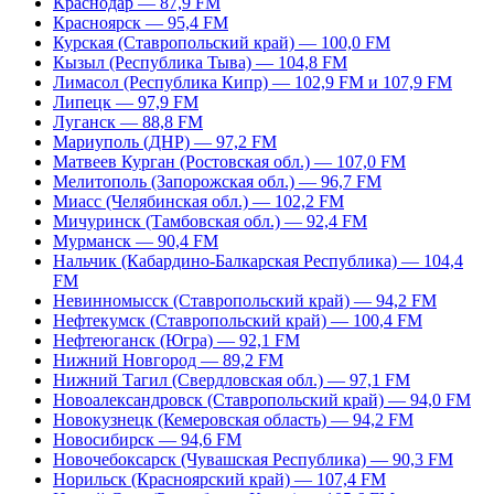
Краснодар — 87,9 FM
Красноярск — 95,4 FM
Курская (Ставропольский край) — 100,0 FM
Кызыл (Республика Тыва) — 104,8 FM
Лимасол (Республика Кипр) — 102,9 FM и 107,9 FM
Липецк — 97,9 FM
Луганск — 88,8 FM
Мариуполь (ДНР) — 97,2 FM
Матвеев Курган (Ростовская обл.) — 107,0 FM
Мелитополь (Запорожская обл.) — 96,7 FM
Миасс (Челябинская обл.) — 102,2 FM
Мичуринск (Тамбовская обл.) — 92,4 FM
Мурманск — 90,4 FM
Нальчик (Кабардино-Балкарская Республика) — 104,4
FM
Невинномысск (Ставропольский край) — 94,2 FM
Нефтекумск (Ставропольский край) — 100,4 FM
Нефтеюганск (Югра) — 92,1 FM
Нижний Новгород — 89,2 FM
Нижний Тагил (Свердловская обл.) — 97,1 FM
Новоалександровск (Ставропольский край) — 94,0 FM
Новокузнецк (Кемеровская область) — 94,2 FM
Новосибирск — 94,6 FM
Новочебоксарск (Чувашская Республика) — 90,3 FM
Норильск (Красноярский край) — 107,4 FM