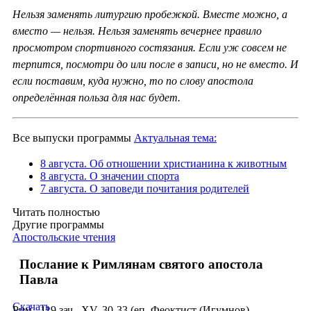
Нельзя заменять литургию пробежкой. Вместе можно, а
вместо — нельзя. Нельзя заменять вечернее правило
просмотром спортивного состязания. Если уж совсем не
терпится, посмотри до или после в записи, но не вместо. И
если поставим, куда нужно, то по слову апостола
определённая польза для нас будет.
Все выпуски программы
Актуальная тема:
8 августа. Об отношении христианина к животным
8 августа. О значении спорта
7 августа. О заповеди почитания родителей
Читать полностью
Другие программы
Апостольские чтения
Послание к Римлянам святого апостола
Павла
Скачать
Рим., 119 зач., XV, 30-33 (еп. Феоктист (Игумнов)