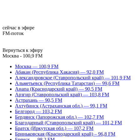
сейчас в эфире
FM-поток
Вернуться к эфиру
Москва - 100,9 FM
Москва — 100,9 FM
Абакан (Республика Хакасия) — 92,0 FM
Александровское (Ставропольский край) — 101,9 FM
Альметьевск (Республика Татарстан) — 99,6 FM
Анапа (Краснодарский край) — 90,5 FM
Арзгир (Ставропольский край) — 103,8 FM
Астрахань — 90,5 FM
Ахтубинск (Астраханская обл.) — 99,1 FM
Белгород — 103,2 FM
Бердянск (Запорожская обл.) — 102,7 FM
Благодарный (Ставропольский край) — 101,2 FM
Братск (Иркутская обл.) — 107,2 FM
Бриньковская (Краснодарский край) – 96,8 FM
Брянск — 98,2 FM