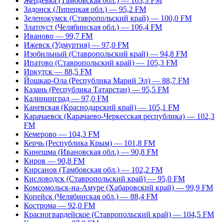
Жердевка (Тамбовская обл.) — 103,3 FM
Задонск (Липецкая обл.) — 95,2 FM
Зеленокумск (Ставропольский край) — 100,0 FM
Златоуст (Челябинская обл.) — 106,4 FM
Иваново — 99,7 FM
Ижевск (Удмуртия) — 97,0 FM
Изобильный (Ставропольский край) — 94,8 FM
Ипатово (Ставропольский край) — 105,3 FM
Иркутск — 88,5 FM
Йошкар-Ола (Республика Марий Эл) — 88,7 FM
Казань (Республика Татарстан) — 95,5 FM
Калининград — 97,0 FM
Каневская (Краснодарский край) — 105,1 FM
Карачаевск (Карачаево-Черкесская республика) — 102,3
FM
Кемерово — 104,3 FM
Керчь (Республика Крым) — 101,8 FM
Кинешма (Ивановская обл.) — 90,8 FM
Киров — 90,8 FM
Кирсанов (Тамбовская обл.) — 102,2 FM
Кисловодск (Ставропольский край) — 95,0 FM
Комсомольск-на-Амуре (Хабаровский край) — 99,9 FM
Копейск (Челябинская обл.) — 88,4 FM
Кострома — 92,0 FM
Красногвардейское (Ставропольский край) — 104,5 FM