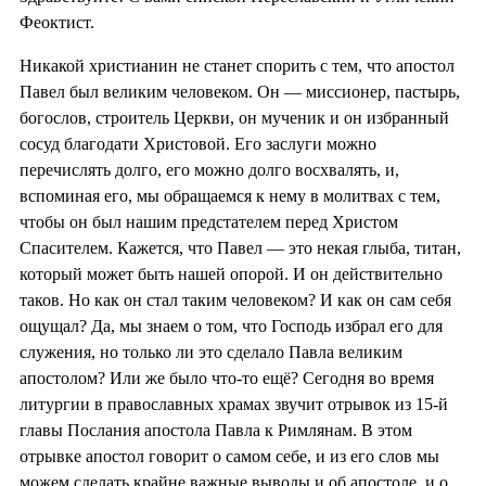
Феоктист.
Никакой христианин не станет спорить с тем, что апостол
Павел был великим человеком. Он — миссионер, пастырь,
богослов, строитель Церкви, он мученик и он избранный
сосуд благодати Христовой. Его заслуги можно
перечислять долго, его можно долго восхвалять, и,
вспоминая его, мы обращаемся к нему в молитвах с тем,
чтобы он был нашим предстателем перед Христом
Спасителем. Кажется, что Павел — это некая глыба, титан,
который может быть нашей опорой. И он действительно
таков. Но как он стал таким человеком? И как он сам себя
ощущал? Да, мы знаем о том, что Господь избрал его для
служения, но только ли это сделало Павла великим
апостолом? Или же было что-то ещё? Сегодня во время
литургии в православных храмах звучит отрывок из 15-й
главы Послания апостола Павла к Римлянам. В этом
отрывке апостол говорит о самом себе, и из его слов мы
можем сделать крайне важные выводы и об апостоле, и о