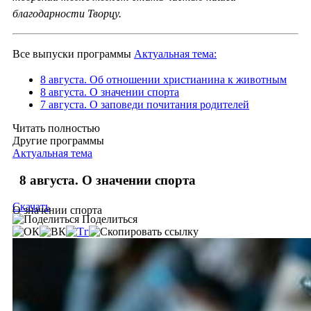
благодарности Творцу.
Все выпуски программы
Актуальная тема:
8 августа. Об отношении христианина к животным
8 августа. О значении спорта
7 августа. О заповеди почитания родителей
Читать полностью
Другие программы
Актуальная тема
8 августа. О значении спорта
Скачать
О значении спорта
Поделиться