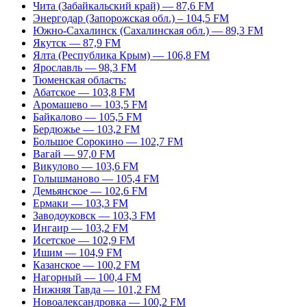
Чита (Забайкальский край) — 87,6 FM
Энергодар (Запорожская обл.) – 104,5 FM
Южно-Сахалинск (Сахалинская обл.) — 89,3 FM
Якутск — 87,9 FM
Ялта (Республика Крым) — 106,8 FM
Ярославль — 98,3 FM
Тюменская область:
Абатское — 103,8 FM
Аромашево — 103,5 FM
Байкалово — 105,5 FM
Бердюжье — 103,2 FM
Большое Сорокино — 102,7 FM
Вагай — 97,0 FM
Викулово — 103,6 FM
Голышманово — 105,4 FM
Демьянское — 102,6 FM
Ермаки — 103,3 FM
Заводоуковск — 103,3 FM
Ингаир — 103,2 FM
Исетское — 102,9 FM
Ишим — 104,9 FM
Казанское — 100,2 FM
Нагорный — 100,4 FM
Нижняя Тавда — 101,2 FM
Новоалександровка — 100,2 FM