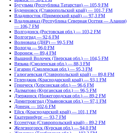
Бугульма (Республика Татарстан) — 105,9 FM
Буденновск (Ставропольский край) — 101,7 FM
Владивосток (Приморский край) — 97,3 FM
Владикавказ (Республика Северная Осетия — Алания)
— 106,7 FM
Волгодонск (Ростовская обл.) — 103,2 FM
Волгоград — 92,6 FM
Волноваха (ДНР) — 99,5 FM
Вологда — 96,0 FM
Воронеж — 89,4 FM
Вышний Волочек (Тверская обл.) — 104,5 FM
Вязьма (Смоленская обл.) — 88,3 FM
Гагарин (Смоленская обл.) — 95,3 FM
Галюгаевская (Ставропольский край) — 89,8 FM
Геленджик (Краснодарский край) — 93,1 FM
Геническ (Херсонская обл.) — 96,6 FM
Далматово (Курганская обл.) — 96,5 FM
Дзержинск (Нижегородская обл.) — 89,2 FM
Димитровград (Ульяновская обл.) — 97,1 FM
Донецк — 102,6 FM
Ейск (Краснодарский край) — 101,1 FM
Екатеринбург — 93,7 FM
Ессентуки (Ставропольский край) – 89,2 FM
Железногорск (Курская обл.) — 94,0 FM