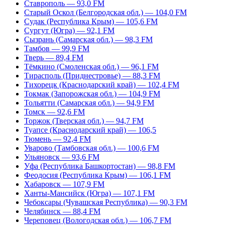
Ставрополь — 93,0 FM
Старый Оскол (Белгородская обл.) — 104,0 FM
Судак (Республика Крым) — 105,6 FM
Сургут (Югра) — 92,1 FM
Сызрань (Самарская обл.) — 98,3 FM
Тамбов — 99,9 FM
Тверь — 89,4 FM
Тёмкино (Смоленская обл.) — 96,1 FM
Тирасполь (Приднестровье) — 88,3 FM
Тихорецк (Краснодарский край) — 102,4 FM
Токмак (Запорожская обл.) — 104,9 FM
Тольятти (Самарская обл.) — 94,9 FM
Томск — 92,6 FM
Торжок (Тверская обл.) — 94,7 FM
Туапсе (Краснодарский край) — 106,5
Тюмень — 92,4 FM
Уварово (Тамбовская обл.) — 100,6 FM
Ульяновск — 93,6 FM
Уфа (Республика Башкортостан) — 98,8 FM
Феодосия (Республика Крым) — 106,1 FM
Хабаровск — 107,9 FM
Ханты-Мансийск (Югра) — 107,1 FM
Чебоксары (Чувашская Республика) — 90,3 FM
Челябинск — 88,4 FM
Череповец (Вологодская обл.) — 106,7 FM