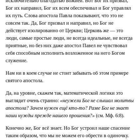
исключительно благодатью Божией. Вот Бог их призвал,
Бог их направил, Бог их всем обеспечивал и Бог управлял
их путь. Слова апостола Павла показывают, что это не
совсем так. Да, Бог призвал и направил, но Бог не
действует изолированно от Церкви; Церковь же — это
люди, самые простые люди, не всегда идеальные, не всегда
приятные, но без них даже апостол Павел не чувствовал
себя способным исполнить возложенное на него Богом
служение.
Нам ни в коем случае не стоит забывать об этом примере
святого апостола.
Да, на уровне, скажем так, математической логики это
выглядит очень странно:
«неужели Бог не слышал молитвы
апостола? Зачем нужен ещё кто-то? Разве Бог не знает
наши нужды прежде нашего прошения?»
(см. Мф. 6:8).
Конечно же, Бог всё знает. Но Бог устроил наше спасение
таким образом, что мы не можем его обрести в одиночку.