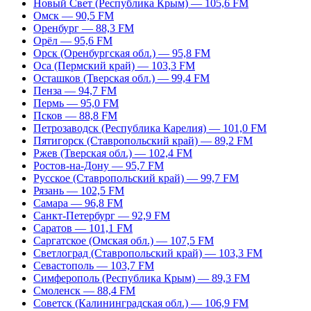
Новый Свет (Республика Крым) — 105,6 FM
Омск — 90,5 FM
Оренбург — 88,3 FM
Орёл — 95,6 FM
Орск (Оренбургская обл.) — 95,8 FM
Оса (Пермский край) — 103,3 FM
Осташков (Тверская обл.) — 99,4 FM
Пенза — 94,7 FM
Пермь — 95,0 FM
Псков — 88,8 FM
Петрозаводск (Республика Карелия) — 101,0 FM
Пятигорск (Ставропольский край) — 89,2 FM
Ржев (Тверская обл.) — 102,4 FM
Ростов-на-Дону — 95,7 FM
Русское (Ставропольский край) — 99,7 FM
Рязань — 102,5 FM
Самара — 96,8 FM
Санкт-Петербург — 92,9 FM
Саратов — 101,1 FM
Саргатское (Омская обл.) — 107,5 FM
Светлоград (Ставропольский край) — 103,3 FM
Севастополь — 103,7 FM
Симферополь (Республика Крым) — 89,3 FM
Смоленск — 88,4 FM
Советск (Калининградская обл.) — 106,9 FM