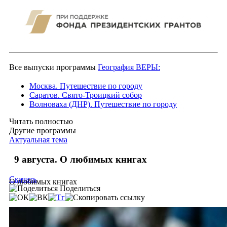
Все выпуски программы
География ВЕРЫ:
Москва. Путешествие по городу
Саратов. Свято-Троицкий собор
Волноваха (ДНР). Путешествие по городу
Читать полностью
Другие программы
Актуальная тема
9 августа. О любимых книгах
Скачать
О любимых книгах
Поделиться