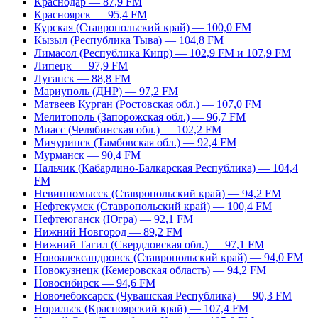
Краснодар — 87,9 FM
Красноярск — 95,4 FM
Курская (Ставропольский край) — 100,0 FM
Кызыл (Республика Тыва) — 104,8 FM
Лимасол (Республика Кипр) — 102,9 FM и 107,9 FM
Липецк — 97,9 FM
Луганск — 88,8 FM
Мариуполь (ДНР) — 97,2 FM
Матвеев Курган (Ростовская обл.) — 107,0 FM
Мелитополь (Запорожская обл.) — 96,7 FM
Миасс (Челябинская обл.) — 102,2 FM
Мичуринск (Тамбовская обл.) — 92,4 FM
Мурманск — 90,4 FM
Нальчик (Кабардино-Балкарская Республика) — 104,4
FM
Невинномысск (Ставропольский край) — 94,2 FM
Нефтекумск (Ставропольский край) — 100,4 FM
Нефтеюганск (Югра) — 92,1 FM
Нижний Новгород — 89,2 FM
Нижний Тагил (Свердловская обл.) — 97,1 FM
Новоалександровск (Ставропольский край) — 94,0 FM
Новокузнецк (Кемеровская область) — 94,2 FM
Новосибирск — 94,6 FM
Новочебоксарск (Чувашская Республика) — 90,3 FM
Норильск (Красноярский край) — 107,4 FM