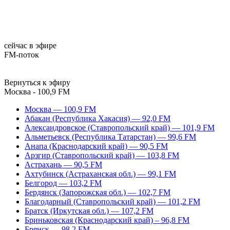
сейчас в эфире
FM-поток
Вернуться к эфиру
Москва - 100,9 FM
Москва — 100,9 FM
Абакан (Республика Хакасия) — 92,0 FM
Александровское (Ставропольский край) — 101,9 FM
Альметьевск (Республика Татарстан) — 99,6 FM
Анапа (Краснодарский край) — 90,5 FM
Арзгир (Ставропольский край) — 103,8 FM
Астрахань — 90,5 FM
Ахтубинск (Астраханская обл.) — 99,1 FM
Белгород — 103,2 FM
Бердянск (Запорожская обл.) — 102,7 FM
Благодарный (Ставропольский край) — 101,2 FM
Братск (Иркутская обл.) — 107,2 FM
Бриньковская (Краснодарский край) – 96,8 FM
Брянск — 98,2 FM