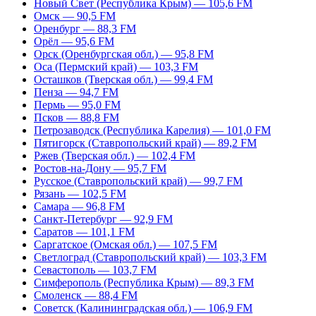
Новый Свет (Республика Крым) — 105,6 FM
Омск — 90,5 FM
Оренбург — 88,3 FM
Орёл — 95,6 FM
Орск (Оренбургская обл.) — 95,8 FM
Оса (Пермский край) — 103,3 FM
Осташков (Тверская обл.) — 99,4 FM
Пенза — 94,7 FM
Пермь — 95,0 FM
Псков — 88,8 FM
Петрозаводск (Республика Карелия) — 101,0 FM
Пятигорск (Ставропольский край) — 89,2 FM
Ржев (Тверская обл.) — 102,4 FM
Ростов-на-Дону — 95,7 FM
Русское (Ставропольский край) — 99,7 FM
Рязань — 102,5 FM
Самара — 96,8 FM
Санкт-Петербург — 92,9 FM
Саратов — 101,1 FM
Саргатское (Омская обл.) — 107,5 FM
Светлоград (Ставропольский край) — 103,3 FM
Севастополь — 103,7 FM
Симферополь (Республика Крым) — 89,3 FM
Смоленск — 88,4 FM
Советск (Калининградская обл.) — 106,9 FM