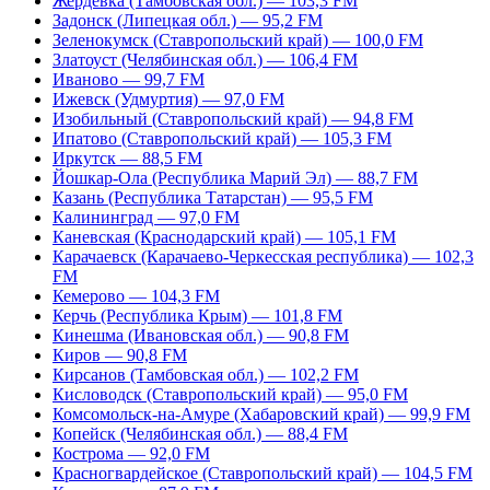
Жердевка (Тамбовская обл.) — 103,3 FM
Задонск (Липецкая обл.) — 95,2 FM
Зеленокумск (Ставропольский край) — 100,0 FM
Златоуст (Челябинская обл.) — 106,4 FM
Иваново — 99,7 FM
Ижевск (Удмуртия) — 97,0 FM
Изобильный (Ставропольский край) — 94,8 FM
Ипатово (Ставропольский край) — 105,3 FM
Иркутск — 88,5 FM
Йошкар-Ола (Республика Марий Эл) — 88,7 FM
Казань (Республика Татарстан) — 95,5 FM
Калининград — 97,0 FM
Каневская (Краснодарский край) — 105,1 FM
Карачаевск (Карачаево-Черкесская республика) — 102,3
FM
Кемерово — 104,3 FM
Керчь (Республика Крым) — 101,8 FM
Кинешма (Ивановская обл.) — 90,8 FM
Киров — 90,8 FM
Кирсанов (Тамбовская обл.) — 102,2 FM
Кисловодск (Ставропольский край) — 95,0 FM
Комсомольск-на-Амуре (Хабаровский край) — 99,9 FM
Копейск (Челябинская обл.) — 88,4 FM
Кострома — 92,0 FM
Красногвардейское (Ставропольский край) — 104,5 FM