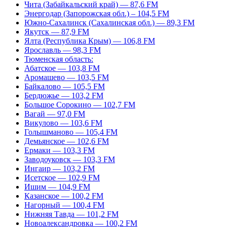
Чита (Забайкальский край) — 87,6 FM
Энергодар (Запорожская обл.) – 104,5 FM
Южно-Сахалинск (Сахалинская обл.) — 89,3 FM
Якутск — 87,9 FM
Ялта (Республика Крым) — 106,8 FM
Ярославль — 98,3 FM
Тюменская область:
Абатское — 103,8 FM
Аромашево — 103,5 FM
Байкалово — 105,5 FM
Бердюжье — 103,2 FM
Большое Сорокино — 102,7 FM
Вагай — 97,0 FM
Викулово — 103,6 FM
Голышманово — 105,4 FM
Демьянское — 102,6 FM
Ермаки — 103,3 FM
Заводоуковск — 103,3 FM
Ингаир — 103,2 FM
Исетское — 102,9 FM
Ишим — 104,9 FM
Казанское — 100,2 FM
Нагорный — 100,4 FM
Нижняя Тавда — 101,2 FM
Новоалександровка — 100,2 FM