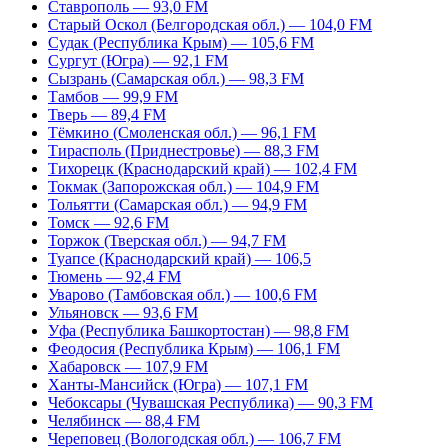
Ставрополь — 93,0 FM
Старый Оскол (Белгородская обл.) — 104,0 FM
Судак (Республика Крым) — 105,6 FM
Сургут (Югра) — 92,1 FM
Сызрань (Самарская обл.) — 98,3 FM
Тамбов — 99,9 FM
Тверь — 89,4 FM
Тёмкино (Смоленская обл.) — 96,1 FM
Тирасполь (Приднестровье) — 88,3 FM
Тихорецк (Краснодарский край) — 102,4 FM
Токмак (Запорожская обл.) — 104,9 FM
Тольятти (Самарская обл.) — 94,9 FM
Томск — 92,6 FM
Торжок (Тверская обл.) — 94,7 FM
Туапсе (Краснодарский край) — 106,5
Тюмень — 92,4 FM
Уварово (Тамбовская обл.) — 100,6 FM
Ульяновск — 93,6 FM
Уфа (Республика Башкортостан) — 98,8 FM
Феодосия (Республика Крым) — 106,1 FM
Хабаровск — 107,9 FM
Ханты-Мансийск (Югра) — 107,1 FM
Чебоксары (Чувашская Республика) — 90,3 FM
Челябинск — 88,4 FM
Череповец (Вологодская обл.) — 106,7 FM