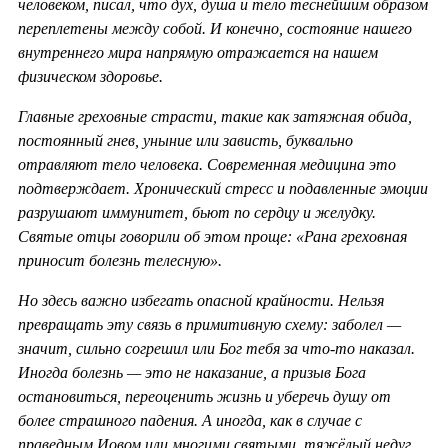
человеком, писал, что дух, душа и тело теснейшим образом
переплетены между собой. И конечно, состояние нашего
внутреннего мира напрямую отражается на нашем
физическом здоровье.
Главные греховные страсти, такие как затяжная обида,
постоянный гнев, уныние или зависть, буквально
отравляют тело человека. Современная медицина это
подтверждает. Хронический стресс и подавленные эмоции
разрушают иммунитет, бьют по сердцу и желудку.
Святые отцы говорили об этом проще: «Рана греховная
приносит болезнь телесную».
Но здесь важно избегать опасной крайности. Нельзя
превращать эту связь в примитивную схему: заболел —
значит, сильно согрешил или Бог тебя за что-то наказал.
Иногда болезнь — это не наказание, а призыв Бога
остановиться, переоценить жизнь и уберечь душу от
более страшного падения. А иногда, как в случае с
праведным Иовом или многими святыми, тяжёлый недуг