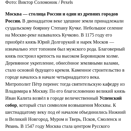
Фото: Виктор Соломоник / Pexels
Москва — столица России и один из
древних городов
России.
В двенадцатом веке здешние земли принадлежали
суздальскому боярину Степану Кучке. Небольшое селение
на Москве-реке называлось Кучково. В 1175 году его
приобрёл князь Юрий Долгорукий и нарек Москов —
изначально этот топоним был мужского рода. Благоверный
князь построил крепость на высоком Боровицком холме.
Деревянное укрепление, обнесённое земляными валами,
стало основой будущего кремля. Каменное строительство в
городе началось в начале четырнадцатого века.
Митрополит Пётр перенес тогда святительскую кафедру из
Владимира в Москву. По его благословению великий князь
Иван Калита возвёл в городе величественный
Успенский
собор
, который стал символом возвышения Москвы. К
шестнадцатому веку под её началом объединились Нижний
и Великий Новгород, Муром и Тверь, Псков, Смоленск и
Рязань. В 1547 году Москва стала центром Русского