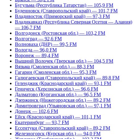
Бугульма (Республика Татарстан) — 105,9 FM
Буденновск (Ставропольский край) — 101,7 FM
Владивосток (Приморский край) — 97,3 FM
Владикавказ (Республика Северная Осетия — Алания)
— 106,7 FM
Волгодонск (Ростовская обл.) — 103,2 FM
Волгоград — 92,6 FM
Волноваха (ДНР) — 99,5 FM
Вологда — 96,0 FM
Воронеж — 89,4 FM
Вышний Волочек (Тверская обл.) — 104,5 FM
Вязьма (Смоленская обл.) — 88,3 FM
Гагарин (Смоленская обл.) — 95,3 FM
Галюгаевская (Ставропольский край) — 89,8 FM
Геленджик (Краснодарский край) — 93,1 FM
Геническ (Херсонская обл.) — 96,6 FM
Далматово (Курганская обл.) — 96,5 FM
Дзержинск (Нижегородская обл.) — 89,2 FM
Димитровград (Ульяновская обл.) — 97,1 FM
Донецк — 102,6 FM
Ейск (Краснодарский край) — 101,1 FM
Екатеринбург — 93,7 FM
Ессентуки (Ставропольский край) – 89,2 FM
Железногорск (Курская обл.) — 94,0 FM