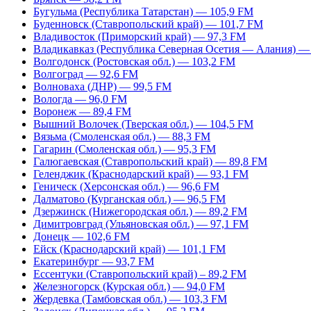
Бугульма (Республика Татарстан) — 105,9 FM
Буденновск (Ставропольский край) — 101,7 FM
Владивосток (Приморский край) — 97,3 FM
Владикавказ (Республика Северная Осетия — Алания) —
Волгодонск (Ростовская обл.) — 103,2 FM
Волгоград — 92,6 FM
Волноваха (ДНР) — 99,5 FM
Вологда — 96,0 FM
Воронеж — 89,4 FM
Вышний Волочек (Тверская обл.) — 104,5 FM
Вязьма (Смоленская обл.) — 88,3 FM
Гагарин (Смоленская обл.) — 95,3 FM
Галюгаевская (Ставропольский край) — 89,8 FM
Геленджик (Краснодарский край) — 93,1 FM
Геническ (Херсонская обл.) — 96,6 FM
Далматово (Курганская обл.) — 96,5 FM
Дзержинск (Нижегородская обл.) — 89,2 FM
Димитровград (Ульяновская обл.) — 97,1 FM
Донецк — 102,6 FM
Ейск (Краснодарский край) — 101,1 FM
Екатеринбург — 93,7 FM
Ессентуки (Ставропольский край) – 89,2 FM
Железногорск (Курская обл.) — 94,0 FM
Жердевка (Тамбовская обл.) — 103,3 FM