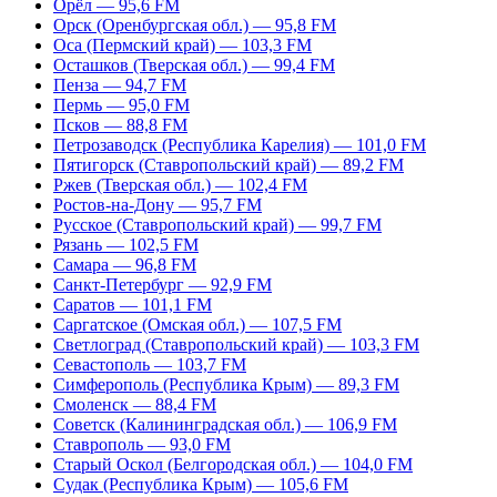
Орёл — 95,6 FM
Орск (Оренбургская обл.) — 95,8 FM
Оса (Пермский край) — 103,3 FM
Осташков (Тверская обл.) — 99,4 FM
Пенза — 94,7 FM
Пермь — 95,0 FM
Псков — 88,8 FM
Петрозаводск (Республика Карелия) — 101,0 FM
Пятигорск (Ставропольский край) — 89,2 FM
Ржев (Тверская обл.) — 102,4 FM
Ростов-на-Дону — 95,7 FM
Русское (Ставропольский край) — 99,7 FM
Рязань — 102,5 FM
Самара — 96,8 FM
Санкт-Петербург — 92,9 FM
Саратов — 101,1 FM
Саргатское (Омская обл.) — 107,5 FM
Светлоград (Ставропольский край) — 103,3 FM
Севастополь — 103,7 FM
Симферополь (Республика Крым) — 89,3 FM
Смоленск — 88,4 FM
Советск (Калининградская обл.) — 106,9 FM
Ставрополь — 93,0 FM
Старый Оскол (Белгородская обл.) — 104,0 FM
Судак (Республика Крым) — 105,6 FM