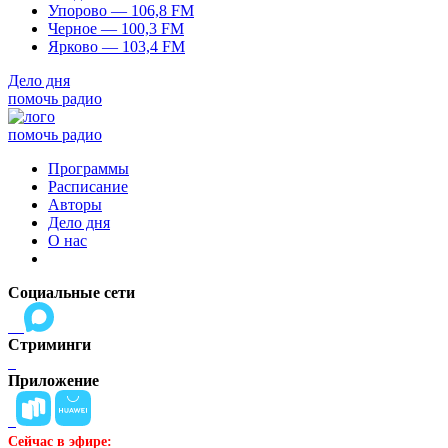
Упорово — 106,8 FM
Черное — 100,3 FM
Ярково — 103,4 FM
Дело дня
помочь радио
помочь радио
Программы
Расписание
Авторы
Дело дня
О нас
Социальные сети
Стриминги
Приложение
Сейчас в эфире: