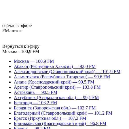
сейчас в эфире
FM-поток
Вернуться к эфиру
Москва - 100,9 FM
Москва — 100,9 FM
Абакан (Республика Хакасия) — 92,0 FM
Александровское (Ставропольский край) — 101,9 FM
Альметьевск (Республика Татарстан) — 99,6 FM
Анапа (Краснодарский край) — 90,5 FM
Арзгир (Ставропольский край) — 103,8 FM
Астрахань — 90,5 FM
Ахтубинск (Астраханская обл.) — 99,1 FM
Белгород — 103,2 FM
Бердянск (Запорожская обл.) — 102,7 FM
Благодарный (Ставропольский край) — 101,2 FM
Братск (Иркутская обл.) — 107,2 FM
Бриньковская (Краснодарский край) – 96,8 FM
Брянск — 98,2 FM