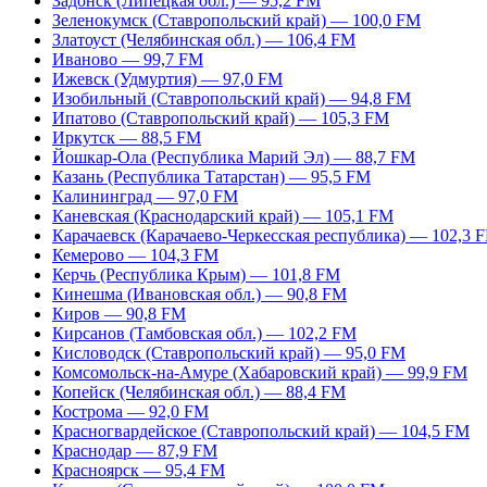
Задонск (Липецкая обл.) — 95,2 FM
Зеленокумск (Ставропольский край) — 100,0 FM
Златоуст (Челябинская обл.) — 106,4 FM
Иваново — 99,7 FM
Ижевск (Удмуртия) — 97,0 FM
Изобильный (Ставропольский край) — 94,8 FM
Ипатово (Ставропольский край) — 105,3 FM
Иркутск — 88,5 FM
Йошкар-Ола (Республика Марий Эл) — 88,7 FM
Казань (Республика Татарстан) — 95,5 FM
Калининград — 97,0 FM
Каневская (Краснодарский край) — 105,1 FM
Карачаевск (Карачаево-Черкесская республика) — 102,3 
Кемерово — 104,3 FM
Керчь (Республика Крым) — 101,8 FM
Кинешма (Ивановская обл.) — 90,8 FM
Киров — 90,8 FM
Кирсанов (Тамбовская обл.) — 102,2 FM
Кисловодск (Ставропольский край) — 95,0 FM
Комсомольск-на-Амуре (Хабаровский край) — 99,9 FM
Копейск (Челябинская обл.) — 88,4 FM
Кострома — 92,0 FM
Красногвардейское (Ставропольский край) — 104,5 FM
Краснодар — 87,9 FM
Красноярск — 95,4 FM