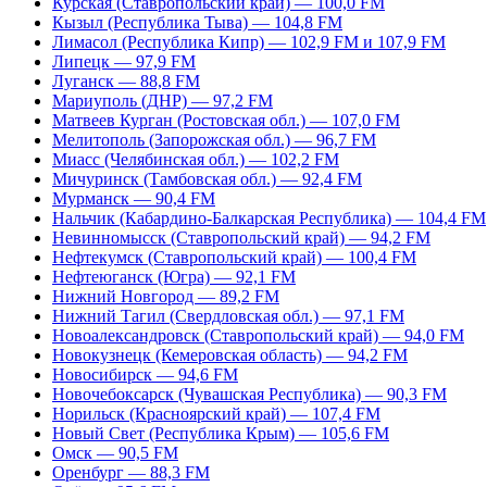
Курская (Ставропольский край) — 100,0 FM
Кызыл (Республика Тыва) — 104,8 FM
Лимасол (Республика Кипр) — 102,9 FM и 107,9 FM
Липецк — 97,9 FM
Луганск — 88,8 FM
Мариуполь (ДНР) — 97,2 FM
Матвеев Курган (Ростовская обл.) — 107,0 FM
Мелитополь (Запорожская обл.) — 96,7 FM
Миасс (Челябинская обл.) — 102,2 FM
Мичуринск (Тамбовская обл.) — 92,4 FM
Мурманск — 90,4 FM
Нальчик (Кабардино-Балкарская Республика) — 104,4 FM
Невинномысск (Ставропольский край) — 94,2 FM
Нефтекумск (Ставропольский край) — 100,4 FM
Нефтеюганск (Югра) — 92,1 FM
Нижний Новгород — 89,2 FM
Нижний Тагил (Свердловская обл.) — 97,1 FM
Новоалександровск (Ставропольский край) — 94,0 FM
Новокузнецк (Кемеровская область) — 94,2 FM
Новосибирск — 94,6 FM
Новочебоксарск (Чувашская Республика) — 90,3 FM
Норильск (Красноярский край) — 107,4 FM
Новый Свет (Республика Крым) — 105,6 FM
Омск — 90,5 FM
Оренбург — 88,3 FM