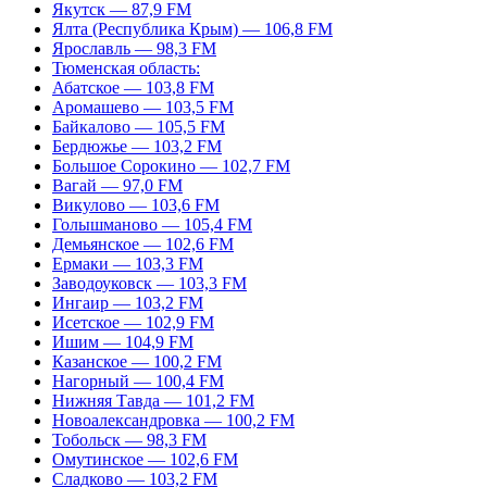
Якутск — 87,9 FM
Ялта (Республика Крым) — 106,8 FM
Ярославль — 98,3 FM
Тюменская область:
Абатское — 103,8 FM
Аромашево — 103,5 FM
Байкалово — 105,5 FM
Бердюжье — 103,2 FM
Большое Сорокино — 102,7 FM
Вагай — 97,0 FM
Викулово — 103,6 FM
Голышманово — 105,4 FM
Демьянское — 102,6 FM
Ермаки — 103,3 FM
Заводоуковск — 103,3 FM
Ингаир — 103,2 FM
Исетское — 102,9 FM
Ишим — 104,9 FM
Казанское — 100,2 FM
Нагорный — 100,4 FM
Нижняя Тавда — 101,2 FM
Новоалександровка — 100,2 FM
Тобольск — 98,3 FM
Омутинское — 102,6 FM
Сладково — 103,2 FM