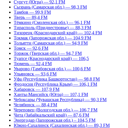
Сургут (Югра) — 92,1 FM
Сызрань (Самарская обл.) — 98,3 FM
Тамбов — 99,9 FM
Тверь — 89,4 FM
Тёмкино (Смоленская обл.) — 96,1 FM
Тирасполь (Приднестровье) — 88,3 FM
Тихорецк (Краснодарский край) — 102,4 FM
Токмак (Запорожская обл.) — 104,9 FM
Тольятти (Самарская обл.) — 94,9 FM
Томск — 92,6 FM
Торжок (Тверская обл.) — 94,7 FM
Туапсе (Краснодарский край) — 106,5
Тюмень — 92,4 FM
Уварово (Тамбовская обл.) — 100,6 FM
Ульяновск — 93,6 FM
Уфа (Республика Башкортостан) — 98,8 FM
Феодосия (Республика Крым) — 106,1 FM
Хабаровск — 107,9 FM
Ханты-Мансийск (Югра) — 107,1 FM
Чебоксары (Чувашская Республика) — 90,3 FM
Челябинск — 88,4 FM
Череповец (Вологодская обл.) — 106,7 FM
Чита (Забайкальский край) — 87,6 FM
Энергодар (Запорожская обл.) – 104,5 FM
Южно-Сахалинск (Сахалинская обл.) — 89,3 FM