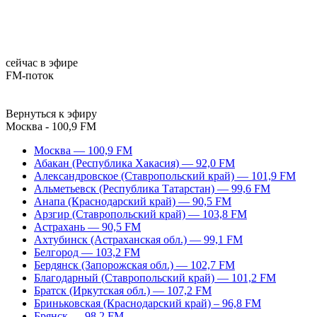
сейчас в эфире
FM-поток
Вернуться к эфиру
Москва - 100,9 FM
Москва — 100,9 FM
Абакан (Республика Хакасия) — 92,0 FM
Александровское (Ставропольский край) — 101,9 FM
Альметьевск (Республика Татарстан) — 99,6 FM
Анапа (Краснодарский край) — 90,5 FM
Арзгир (Ставропольский край) — 103,8 FM
Астрахань — 90,5 FM
Ахтубинск (Астраханская обл.) — 99,1 FM
Белгород — 103,2 FM
Бердянск (Запорожская обл.) — 102,7 FM
Благодарный (Ставропольский край) — 101,2 FM
Братск (Иркутская обл.) — 107,2 FM
Бриньковская (Краснодарский край) – 96,8 FM
Брянск — 98,2 FM