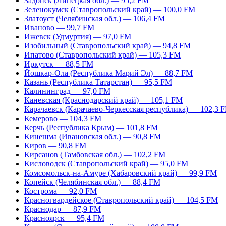
Задонск (Липецкая обл.) — 95,2 FM
Зеленокумск (Ставропольский край) — 100,0 FM
Златоуст (Челябинская обл.) — 106,4 FM
Иваново — 99,7 FM
Ижевск (Удмуртия) — 97,0 FM
Изобильный (Ставропольский край) — 94,8 FM
Ипатово (Ставропольский край) — 105,3 FM
Иркутск — 88,5 FM
Йошкар-Ола (Республика Марий Эл) — 88,7 FM
Казань (Республика Татарстан) — 95,5 FM
Калининград — 97,0 FM
Каневская (Краснодарский край) — 105,1 FM
Карачаевск (Карачаево-Черкесская республика) — 102,3 
Кемерово — 104,3 FM
Керчь (Республика Крым) — 101,8 FM
Кинешма (Ивановская обл.) — 90,8 FM
Киров — 90,8 FM
Кирсанов (Тамбовская обл.) — 102,2 FM
Кисловодск (Ставропольский край) — 95,0 FM
Комсомольск-на-Амуре (Хабаровский край) — 99,9 FM
Копейск (Челябинская обл.) — 88,4 FM
Кострома — 92,0 FM
Красногвардейское (Ставропольский край) — 104,5 FM
Краснодар — 87,9 FM
Красноярск — 95,4 FM