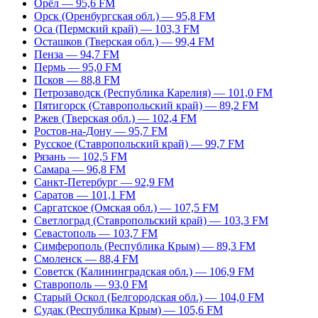
Орёл — 95,6 FM
Орск (Оренбургская обл.) — 95,8 FM
Оса (Пермский край) — 103,3 FM
Осташков (Тверская обл.) — 99,4 FM
Пенза — 94,7 FM
Пермь — 95,0 FM
Псков — 88,8 FM
Петрозаводск (Республика Карелия) — 101,0 FM
Пятигорск (Ставропольский край) — 89,2 FM
Ржев (Тверская обл.) — 102,4 FM
Ростов-на-Дону — 95,7 FM
Русское (Ставропольский край) — 99,7 FM
Рязань — 102,5 FM
Самара — 96,8 FM
Санкт-Петербург — 92,9 FM
Саратов — 101,1 FM
Саргатское (Омская обл.) — 107,5 FM
Светлоград (Ставропольский край) — 103,3 FM
Севастополь — 103,7 FM
Симферополь (Республика Крым) — 89,3 FM
Смоленск — 88,4 FM
Советск (Калининградская обл.) — 106,9 FM
Ставрополь — 93,0 FM
Старый Оскол (Белгородская обл.) — 104,0 FM
Судак (Республика Крым) — 105,6 FM