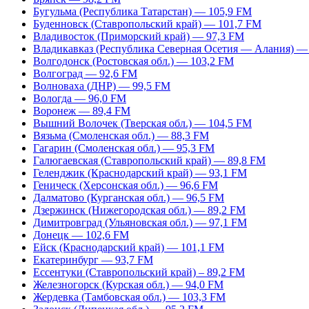
Бугульма (Республика Татарстан) — 105,9 FM
Буденновск (Ставропольский край) — 101,7 FM
Владивосток (Приморский край) — 97,3 FM
Владикавказ (Республика Северная Осетия — Алания) —
Волгодонск (Ростовская обл.) — 103,2 FM
Волгоград — 92,6 FM
Волноваха (ДНР) — 99,5 FM
Вологда — 96,0 FM
Воронеж — 89,4 FM
Вышний Волочек (Тверская обл.) — 104,5 FM
Вязьма (Смоленская обл.) — 88,3 FM
Гагарин (Смоленская обл.) — 95,3 FM
Галюгаевская (Ставропольский край) — 89,8 FM
Геленджик (Краснодарский край) — 93,1 FM
Геническ (Херсонская обл.) — 96,6 FM
Далматово (Курганская обл.) — 96,5 FM
Дзержинск (Нижегородская обл.) — 89,2 FM
Димитровград (Ульяновская обл.) — 97,1 FM
Донецк — 102,6 FM
Ейск (Краснодарский край) — 101,1 FM
Екатеринбург — 93,7 FM
Ессентуки (Ставропольский край) – 89,2 FM
Железногорск (Курская обл.) — 94,0 FM
Жердевка (Тамбовская обл.) — 103,3 FM