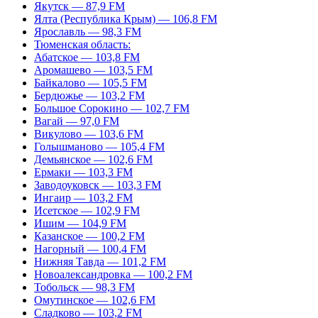
Якутск — 87,9 FM
Ялта (Республика Крым) — 106,8 FM
Ярославль — 98,3 FM
Тюменская область:
Абатское — 103,8 FM
Аромашево — 103,5 FM
Байкалово — 105,5 FM
Бердюжье — 103,2 FM
Большое Сорокино — 102,7 FM
Вагай — 97,0 FM
Викулово — 103,6 FM
Голышманово — 105,4 FM
Демьянское — 102,6 FM
Ермаки — 103,3 FM
Заводоуковск — 103,3 FM
Ингаир — 103,2 FM
Исетское — 102,9 FM
Ишим — 104,9 FM
Казанское — 100,2 FM
Нагорный — 100,4 FM
Нижняя Тавда — 101,2 FM
Новоалександровка — 100,2 FM
Тобольск — 98,3 FM
Омутинское — 102,6 FM
Сладково — 103,2 FM