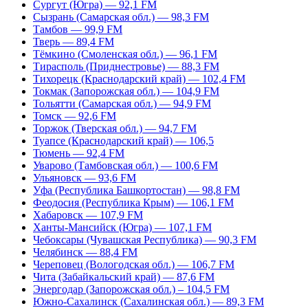
Сургут (Югра) — 92,1 FM
Сызрань (Самарская обл.) — 98,3 FM
Тамбов — 99,9 FM
Тверь — 89,4 FM
Тёмкино (Смоленская обл.) — 96,1 FM
Тирасполь (Приднестровье) — 88,3 FM
Тихорецк (Краснодарский край) — 102,4 FM
Токмак (Запорожская обл.) — 104,9 FM
Тольятти (Самарская обл.) — 94,9 FM
Томск — 92,6 FM
Торжок (Тверская обл.) — 94,7 FM
Туапсе (Краснодарский край) — 106,5
Тюмень — 92,4 FM
Уварово (Тамбовская обл.) — 100,6 FM
Ульяновск — 93,6 FM
Уфа (Республика Башкортостан) — 98,8 FM
Феодосия (Республика Крым) — 106,1 FM
Хабаровск — 107,9 FM
Ханты-Мансийск (Югра) — 107,1 FM
Чебоксары (Чувашская Республика) — 90,3 FM
Челябинск — 88,4 FM
Череповец (Вологодская обл.) — 106,7 FM
Чита (Забайкальский край) — 87,6 FM
Энергодар (Запорожская обл.) – 104,5 FM
Южно-Сахалинск (Сахалинская обл.) — 89,3 FM