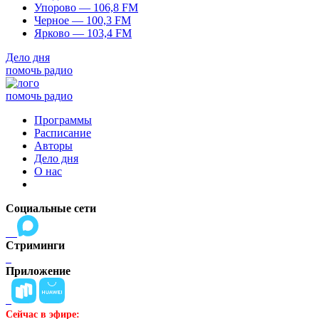
Упорово — 106,8 FM
Черное — 100,3 FM
Ярково — 103,4 FM
Дело дня
помочь радио
помочь радио
Программы
Расписание
Авторы
Дело дня
О нас
Социальные сети
Стриминги
Приложение
Сейчас в эфире: