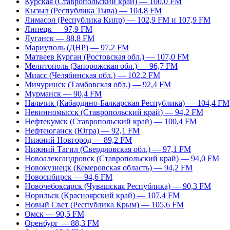
Курская (Ставропольский край) — 100,0 FM
Кызыл (Республика Тыва) — 104,8 FM
Лимасол (Республика Кипр) — 102,9 FM и 107,9 FM
Липецк — 97,9 FM
Луганск — 88,8 FM
Мариуполь (ДНР) — 97,2 FM
Матвеев Курган (Ростовская обл.) — 107,0 FM
Мелитополь (Запорожская обл.) — 96,7 FM
Миасс (Челябинская обл.) — 102,2 FM
Мичуринск (Тамбовская обл.) — 92,4 FM
Мурманск — 90,4 FM
Нальчик (Кабардино-Балкарская Республика) — 104,4 FM
Невинномысск (Ставропольский край) — 94,2 FM
Нефтекумск (Ставропольский край) — 100,4 FM
Нефтеюганск (Югра) — 92,1 FM
Нижний Новгород — 89,2 FM
Нижний Тагил (Свердловская обл.) — 97,1 FM
Новоалександровск (Ставропольский край) — 94,0 FM
Новокузнецк (Кемеровская область) — 94,2 FM
Новосибирск — 94,6 FM
Новочебоксарск (Чувашская Республика) — 90,3 FM
Норильск (Красноярский край) — 107,4 FM
Новый Свет (Республика Крым) — 105,6 FM
Омск — 90,5 FM
Оренбург — 88,3 FM