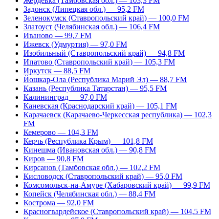
Жердевка (Тамбовская обл.) — 103,3 FM
Задонск (Липецкая обл.) — 95,2 FM
Зеленокумск (Ставропольский край) — 100,0 FM
Златоуст (Челябинская обл.) — 106,4 FM
Иваново — 99,7 FM
Ижевск (Удмуртия) — 97,0 FM
Изобильный (Ставропольский край) — 94,8 FM
Ипатово (Ставропольский край) — 105,3 FM
Иркутск — 88,5 FM
Йошкар-Ола (Республика Марий Эл) — 88,7 FM
Казань (Республика Татарстан) — 95,5 FM
Калининград — 97,0 FM
Каневская (Краснодарский край) — 105,1 FM
Карачаевск (Карачаево-Черкесская республика) — 102,3
FM
Кемерово — 104,3 FM
Керчь (Республика Крым) — 101,8 FM
Кинешма (Ивановская обл.) — 90,8 FM
Киров — 90,8 FM
Кирсанов (Тамбовская обл.) — 102,2 FM
Кисловодск (Ставропольский край) — 95,0 FM
Комсомольск-на-Амуре (Хабаровский край) — 99,9 FM
Копейск (Челябинская обл.) — 88,4 FM
Кострома — 92,0 FM
Красногвардейское (Ставропольский край) — 104,5 FM