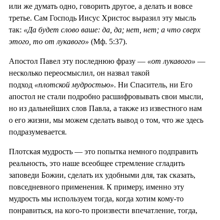
или же думать одно, говорить другое, а делать и вовсе
третье. Сам Господь Иисус Христос выразил эту мысль
так:
«Да будет слово ваше: да, да; нет, нет; а что сверх
этого, то от лукавого»
(Мф. 5:37).
Апостол Павел эту последнюю фразу —
«от лукавого»
—
несколько переосмыслил, он назвал такой
подход
«плотской мудростью»
. Ни Спаситель, ни Его
апостол не стали подробно расшифровывать свои мысли,
но из дальнейших слов Павла, а также из известного нам
о его жизни, мы можем сделать вывод о том, что же здесь
подразумевается.
Плотская мудрость — это попытка немного подправить
реальность, это наше всеобщее стремление сгладить
заповеди Божии, сделать их удобными для, так сказать,
повседневного применения. К примеру, именно эту
мудрость мы используем тогда, когда хотим кому-то
понравиться, на кого-то произвести впечатление, тогда,