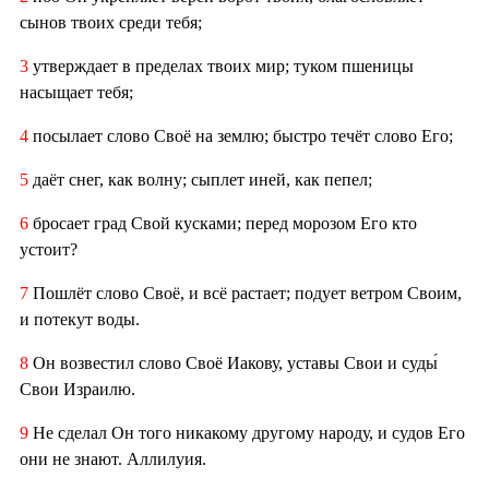
сынов твоих среди тебя;
3
утверждает в пределах твоих мир; туком пшеницы
насыщает тебя;
4
посылает слово Своё на землю; быстро течёт слово Его;
5
даёт снег, как волну; сыплет иней, как пепел;
6
бросает град Свой кусками; перед морозом Его кто
устоит?
7
Пошлёт слово Своё, и всё растает; подует ветром Своим,
и потекут воды.
8
Он возвестил слово Своё Иакову, уставы Свои и суды́
Свои Израилю.
9
Не сделал Он того никакому другому народу, и судов Его
они не знают. Аллилуия.