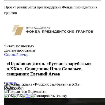
Проект реализуется при поддержке Фонда президентских
грантов
Читать полностью
Другие программы
Светлый вечер
«Церковная жизнь «Русского зарубежья»
в ХХв.». Священник Илья Соловьев,
священник Евгений Агеев
Скачать
Церковная жизнь «Русского зарубежья» в ХХв.
06.08.2026
(06.08.2026)
Поделиться