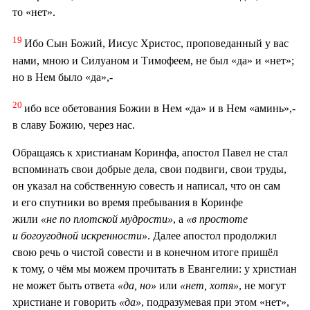
то «нет».
19
Ибо Сын Божий, Иисус Христос, проповеданный у вас
нами, мною и Силуаном и Тимофеем, не был «да» и «нет»;
но в Нем было «да»,-
20
ибо все обетования Божии в Нем «да» и в Нем «аминь»,-
в славу Божию, через нас.
Обращаясь к христианам Коринфа, апостол Павел не стал
вспоминать свои добрые дела, свои подвиги, свои труды,
он указал на собственную совесть и написал, что он сам
и его спутники во время пребывания в Коринфе
жили
«не по плотской мудрости»
, а
«в простоте
и богоугодной искренности»
. Далее апостол продолжил
свою речь о чистой совести и в конечном итоге пришёл
к тому, о чём мы можем прочитать в Евангелии: у христиан
не может быть ответа
«да, но»
или
«нет, хотя»
, не могут
христиане и говорить
«да»
, подразумевая при этом «нет»,