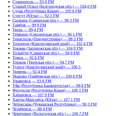
Ставрополь — 93,0 FM
Старый Оскол (Белгородская обл.) — 104,0 FM
Судак (Республика Крым) — 105,6 FM
Сургут (Югра) — 92,1 FM
Сызрань (Самарская обл.) — 98,3 FM
Тамбов — 99,9 FM
Тверь — 89,4 FM
Тёмкино (Смоленская обл.) — 96,1 FM
Тирасполь (Приднестровье) — 88,3 FM
Тихорецк (Краснодарский край) — 102,4 FM
Токмак (Запорожская обл.) — 104,9 FM
Тольятти (Самарская обл.) — 94,9 FM
Томск — 92,6 FM
Торжок (Тверская обл.) — 94,7 FM
Туапсе (Краснодарский край) — 106,5
Тюмень — 92,4 FM
Уварово (Тамбовская обл.) — 100,6 FM
Ульяновск — 93,6 FM
Уфа (Республика Башкортостан) — 98,8 FM
Феодосия (Республика Крым) — 106,1 FM
Хабаровск — 107,9 FM
Ханты-Мансийск (Югра) — 107,1 FM
Чебоксары (Чувашская Республика) — 90,3 FM
Челябинск — 88,4 FM
Череповец (Вологодская обл.) — 106,7 FM