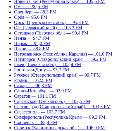
Новый Свет (Республика Крым) — 105,6 FM
Омск — 90,5 FM
Оренбург — 88,3 FM
Орёл — 95,6 FM
Орск (Оренбургская обл.) — 95,8 FM
Оса (Пермский край) — 103,3 FM
Осташков (Тверская обл.) — 99,4 FM
Пенза — 94,7 FM
Пермь — 95,0 FM
Псков — 88,8 FM
Петрозаводск (Республика Карелия) — 101,0 FM
Пятигорск (Ставропольский край) — 89,2 FM
Ржев (Тверская обл.) — 102,4 FM
Ростов-на-Дону — 95,7 FM
Русское (Ставропольский край) — 99,7 FM
Рязань — 102,5 FM
Самара — 96,8 FM
Санкт-Петербург — 92,9 FM
Саратов — 101,1 FM
Саргатское (Омская обл.) — 107,5 FM
Светлоград (Ставропольский край) — 103,3 FM
Севастополь — 103,7 FM
Симферополь (Республика Крым) — 89,3 FM
Смоленск — 88,4 FM
Советск (Калининградская обл.) — 106,9 FM