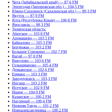
Чита (Забайкальский край) — 87,6 FM
Энергодар (Запорожская обл.) – 104,5 FM
Южно-Сахалинск (Сахалинская обл.) — 89,3 FM
Якутск — 87,9 FM
Ялта (Республика Крым) — 106,8 FM
Ярославль — 98,3 FM
Тюменская область:
Абатское — 103,8 FM
Аромашево — 103,5 FM
Байкалово — 105,5 FM
Бердюжье — 103,2 FM
Большое Сорокино — 102,7 FM
Вагай — 97,0 FM
Викулово — 103,6 FM
Голышманово — 105,4 FM
Демьянское — 102,6 FM
Ермаки — 103,3 FM
Заводоуковск — 103,3 FM
Ингаир — 103,2 FM
Исетское — 102,9 FM
Ишим — 104,9 FM
Казанское — 100,2 FM
Нагорный — 100,4 FM
Нижняя Тавда — 101,2 FM
Новоалександровка — 100,2 FM