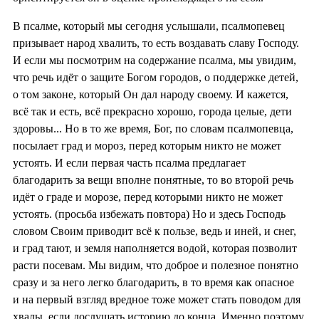
В псалме, который мы сегодня услышали, псалмопевец
призывает народ хвалить, то есть воздавать славу Господу.
И если мы посмотрим на содержание псалма, мы увидим,
что речь идёт о защите Богом городов, о поддержке детей,
о том законе, который Он дал народу своему. И кажется,
всё так и есть, всё прекрасно хорошо, города целые, дети
здоровы... Но в то же время, Бог, по словам псалмопевца,
посылает град и мороз, перед которым никто не может
устоять. И если первая часть псалма предлагает
благодарить за вещи вполне понятные, то во второй речь
идёт о граде и морозе, перед которыми никто не может
устоять. (просьба избежать повтора) Но и здесь Господь
словом Своим приводит всё к пользе, ведь и иней, и снег,
и град тают, и земля наполняется водой, которая позволит
расти посевам. Мы видим, что доброе и полезное понятно
сразу и за него легко благодарить, в то время как опасное
и на первый взгляд вредное тоже может стать поводом для
хвалы, если дослушать историю до конца. Именно поэтому