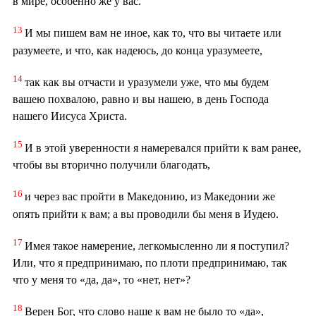
в мире, особенно же у вас.
13
И мы пишем вам не иное, как то, что вы читаете или
разумеете, и что, как надеюсь, до конца уразумеете,
14
так как вы отчасти и уразумели уже, что мы будем
вашею похвалою, равно и вы нашею, в день Господа
нашего Иисуса Христа.
15
И в этой уверенности я намеревался прийти к вам ранее,
чтобы вы вторично получили благодать,
16
и через вас пройти в Македонию, из Македонии же
опять прийти к вам; а вы проводили бы меня в Иудею.
17
Имея такое намерение, легкомысленно ли я поступил?
Или, что я предпринимаю, по плоти предпринимаю, так
что у меня то «да, да», то «нет, нет»?
18
Верен Бог, что слово наше к вам не было то «да»,