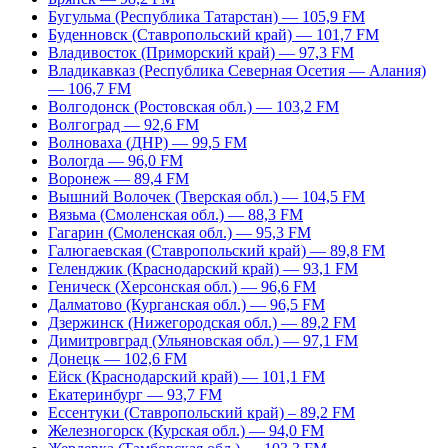
Бугульма (Республика Татарстан) — 105,9 FM
Буденновск (Ставропольский край) — 101,7 FM
Владивосток (Приморский край) — 97,3 FM
Владикавказ (Республика Северная Осетия — Алания)
— 106,7 FM
Волгодонск (Ростовская обл.) — 103,2 FM
Волгоград — 92,6 FM
Волноваха (ДНР) — 99,5 FM
Вологда — 96,0 FM
Воронеж — 89,4 FM
Вышний Волочек (Тверская обл.) — 104,5 FM
Вязьма (Смоленская обл.) — 88,3 FM
Гагарин (Смоленская обл.) — 95,3 FM
Галюгаевская (Ставропольский край) — 89,8 FM
Геленджик (Краснодарский край) — 93,1 FM
Геническ (Херсонская обл.) — 96,6 FM
Далматово (Курганская обл.) — 96,5 FM
Дзержинск (Нижегородская обл.) — 89,2 FM
Димитровград (Ульяновская обл.) — 97,1 FM
Донецк — 102,6 FM
Ейск (Краснодарский край) — 101,1 FM
Екатеринбург — 93,7 FM
Ессентуки (Ставропольский край) – 89,2 FM
Железногорск (Курская обл.) — 94,0 FM