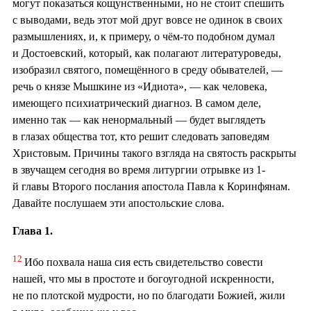
могут показаться кощунственными, но не стоит спешить
с выводами, ведь этот мой друг вовсе не одинок в своих
размышлениях, и, к примеру, о чём-то подобном думал
и Достоевский, который, как полагают литературоведы,
изобразил святого, помещённого в среду обывателей, —
речь о князе Мышкине из «Идиота», — как человека,
имеющего психиатрический диагноз. В самом деле,
именно так — как ненормальный — будет выглядеть
в глазах общества тот, кто решит следовать заповедям
Христовым. Причины такого взгляда на святость раскрыты
в звучащем сегодня во время литургии отрывке из 1-
й главы Второго послания апостола Павла к Коринфянам.
Давайте послушаем эти апостольские слова.
Глава 1.
12
Ибо похвала наша сия есть свидетельство совести
нашей, что мы в простоте и богоугодной искренности,
не по плотской мудрости, но по благодати Божией, жили