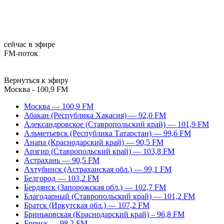
сейчас в эфире
FM-поток
Вернуться к эфиру
Москва - 100,9 FM
Москва — 100,9 FM
Абакан (Республика Хакасия) — 92,0 FM
Александровское (Ставропольский край) — 101,9 FM
Альметьевск (Республика Татарстан) — 99,6 FM
Анапа (Краснодарский край) — 90,5 FM
Арзгир (Ставропольский край) — 103,8 FM
Астрахань — 90,5 FM
Ахтубинск (Астраханская обл.) — 99,1 FM
Белгород — 103,2 FM
Бердянск (Запорожская обл.) — 102,7 FM
Благодарный (Ставропольский край) — 101,2 FM
Братск (Иркутская обл.) — 107,2 FM
Бриньковская (Краснодарский край) – 96,8 FM
Брянск — 98,2 FM