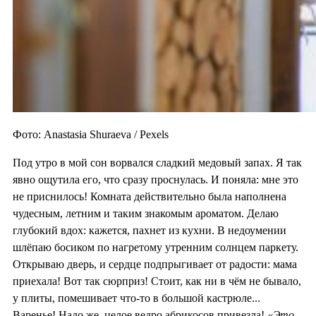
Фото: Anastasia Shuraeva / Pexels
Под утро в мой сон ворвался сладкий медовый запах. Я так
явно ощутила его, что сразу проснулась. И поняла: мне это
не приснилось! Комната действительно была наполнена
чудесным, летним и таким знакомым ароматом. Делаю
глубокий вдох: кажется, пахнет из кухни. В недоумении
шлёпаю босиком по нагретому утренним солнцем паркету.
Открываю дверь, и сердце подпрыгивает от радости: мама
приехала! Вот так сюрприз! Стоит, как ни в чём не бывало,
у плиты, помешивает что-то в большой кастрюле...
Варенье! Надо же, целое ведро абрикосов привезла!
«Это