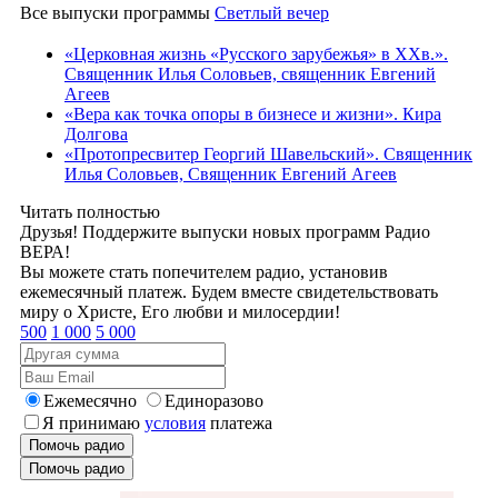
Все выпуски программы
Светлый вечер
«Церковная жизнь «Русского зарубежья» в ХХв.».
Священник Илья Соловьев, священник Евгений
Агеев
«Вера как точка опоры в бизнесе и жизни». Кира
Долгова
«Протопресвитер Георгий Шавельский». Священник
Илья Соловьев, Священник Евгений Агеев
Читать полностью
Друзья! Поддержите выпуски новых программ Радио
ВЕРА!
Вы можете стать попечителем радио, установив
ежемесячный платеж. Будем вместе свидетельствовать
миру о Христе, Его любви и милосердии!
500
1 000
5 000
Ежемесячно
Единоразово
Я принимаю
условия
платежа
Помочь радио
Помочь радио