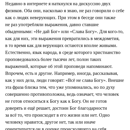
Недавно в интернете я наткнулся на дискуссию двух
физиков. Оба они, насколько я знаю, не раз говорили о себе
как о людях неверующих. При этом в беседе они также
не раз употребляли выражения, давно ставшие
обыденными: «Не дай Бог» или «Слава Богу». Для кого-то,
как для них, эти выражения превратились в междометия,
в то время как для верующих остаются вполне живыми.
Естественно, язык народа, в среде которого христианство
проповедовалось более тысячи лет, полон таких
выражений, которые об этой проповеди напоминают.
Впрочем, есть и другие. Например, иногда, рассказывая,
как у них дела, люди говорят: «Всё не слава Богу». Внешне
эта фраза близка тем, что уже упоминались, но по духу
совершенно противоположна, ведь означает, что человек
не готов относиться к Богу как к Богу. Он не готов
доверять и ещё решает, достоин Бог благодарности
за всё то, что происходит в его жизни или нет. Одно
человеку нравится, другое нет, так или иначе
ориентируется он в оценке происходящего на себя.