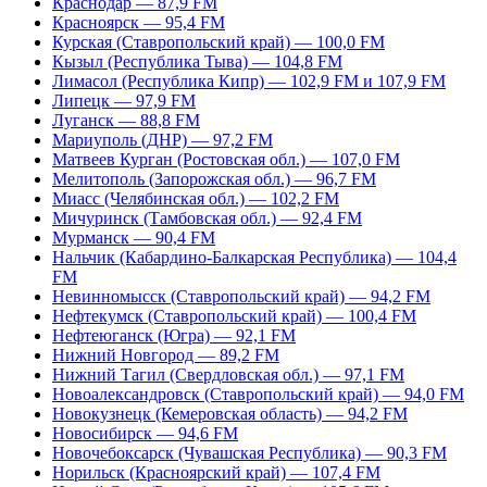
Краснодар — 87,9 FM
Красноярск — 95,4 FM
Курская (Ставропольский край) — 100,0 FM
Кызыл (Республика Тыва) — 104,8 FM
Лимасол (Республика Кипр) — 102,9 FM и 107,9 FM
Липецк — 97,9 FM
Луганск — 88,8 FM
Мариуполь (ДНР) — 97,2 FM
Матвеев Курган (Ростовская обл.) — 107,0 FM
Мелитополь (Запорожская обл.) — 96,7 FM
Миасс (Челябинская обл.) — 102,2 FM
Мичуринск (Тамбовская обл.) — 92,4 FM
Мурманск — 90,4 FM
Нальчик (Кабардино-Балкарская Республика) — 104,4
FM
Невинномысск (Ставропольский край) — 94,2 FM
Нефтекумск (Ставропольский край) — 100,4 FM
Нефтеюганск (Югра) — 92,1 FM
Нижний Новгород — 89,2 FM
Нижний Тагил (Свердловская обл.) — 97,1 FM
Новоалександровск (Ставропольский край) — 94,0 FM
Новокузнецк (Кемеровская область) — 94,2 FM
Новосибирск — 94,6 FM
Новочебоксарск (Чувашская Республика) — 90,3 FM
Норильск (Красноярский край) — 107,4 FM