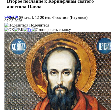
Второе послание к Коринфянам святого
апостола Павла
Скачать
2 Кор., 169 зач., I, 12-20 (еп. Феоктист (Игумнов)
07.08.2026
Поделиться