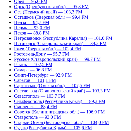
Орёл — 95,6 FM
Орск (Оренбургская обл.) — 95,8 FM
Оса (Пермский край) — 103,3 FM
Осташков (Тверская обл.) — 99,4 FM
Пенза — 94,7 FM
Пермь — 95,0 FM
Псков — 88,8 FM
Петрозаводск (Республика Карелия) — 101,0 FM
Пятигорск (Ставропольский край) — 89,2 FM
Ржев (Тверская обл.) — 102,4 FM
Ростов-на-Дону — 95,7 FM
Русское (Ставропольский край) — 99,7 FM
Рязань — 102,5 FM
Самара — 96,8 FM
Санкт-Петербург — 92,9 FM
Саратов — 101,1 FM
Саргатское (Омская обл.) — 107,5 FM
Светлоград (Ставропольский край) — 103,3 FM
Севастополь — 103,7 FM
Симферополь (Республика Крым) — 89,3 FM
Смоленск — 88,4 FM
Советск (Калининградская обл.) — 106,9 FM
Ставрополь — 93,0 FM
Старый Оскол (Белгородская обл.) — 104,0 FM
Судак (Республика Крым) — 105,6 FM