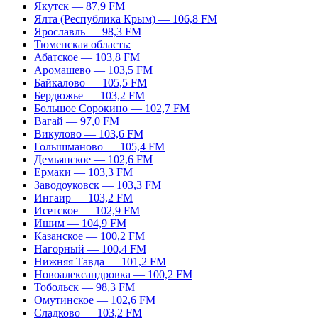
Якутск — 87,9 FM
Ялта (Республика Крым) — 106,8 FM
Ярославль — 98,3 FM
Тюменская область:
Абатское — 103,8 FM
Аромашево — 103,5 FM
Байкалово — 105,5 FM
Бердюжье — 103,2 FM
Большое Сорокино — 102,7 FM
Вагай — 97,0 FM
Викулово — 103,6 FM
Голышманово — 105,4 FM
Демьянское — 102,6 FM
Ермаки — 103,3 FM
Заводоуковск — 103,3 FM
Ингаир — 103,2 FM
Исетское — 102,9 FM
Ишим — 104,9 FM
Казанское — 100,2 FM
Нагорный — 100,4 FM
Нижняя Тавда — 101,2 FM
Новоалександровка — 100,2 FM
Тобольск — 98,3 FM
Омутинское — 102,6 FM
Сладково — 103,2 FM