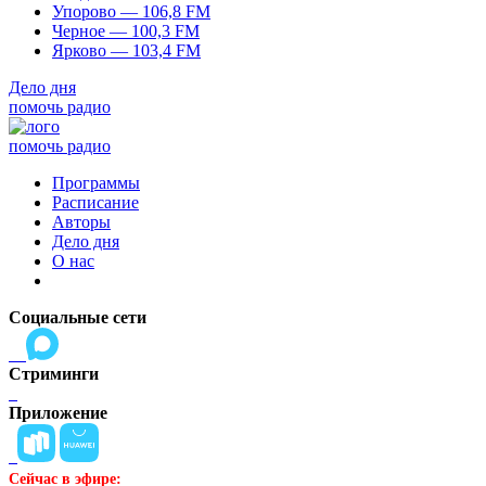
Упорово — 106,8 FM
Черное — 100,3 FM
Ярково — 103,4 FM
Дело дня
помочь радио
помочь радио
Программы
Расписание
Авторы
Дело дня
О нас
Социальные сети
Стриминги
Приложение
Сейчас в эфире: