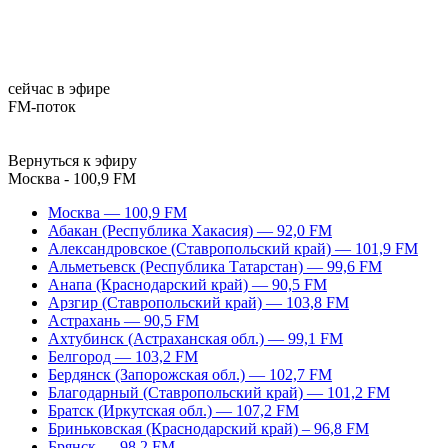
сейчас в эфире
FM-поток
Вернуться к эфиру
Москва - 100,9 FM
Москва — 100,9 FM
Абакан (Республика Хакасия) — 92,0 FM
Александровское (Ставропольский край) — 101,9 FM
Альметьевск (Республика Татарстан) — 99,6 FM
Анапа (Краснодарский край) — 90,5 FM
Арзгир (Ставропольский край) — 103,8 FM
Астрахань — 90,5 FM
Ахтубинск (Астраханская обл.) — 99,1 FM
Белгород — 103,2 FM
Бердянск (Запорожская обл.) — 102,7 FM
Благодарный (Ставропольский край) — 101,2 FM
Братск (Иркутская обл.) — 107,2 FM
Бриньковская (Краснодарский край) – 96,8 FM
Брянск — 98,2 FM