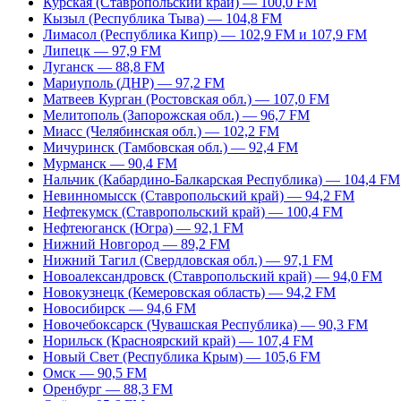
Курская (Ставропольский край) — 100,0 FM
Кызыл (Республика Тыва) — 104,8 FM
Лимасол (Республика Кипр) — 102,9 FM и 107,9 FM
Липецк — 97,9 FM
Луганск — 88,8 FM
Мариуполь (ДНР) — 97,2 FM
Матвеев Курган (Ростовская обл.) — 107,0 FM
Мелитополь (Запорожская обл.) — 96,7 FM
Миасс (Челябинская обл.) — 102,2 FM
Мичуринск (Тамбовская обл.) — 92,4 FM
Мурманск — 90,4 FM
Нальчик (Кабардино-Балкарская Республика) — 104,4 FM
Невинномысск (Ставропольский край) — 94,2 FM
Нефтекумск (Ставропольский край) — 100,4 FM
Нефтеюганск (Югра) — 92,1 FM
Нижний Новгород — 89,2 FM
Нижний Тагил (Свердловская обл.) — 97,1 FM
Новоалександровск (Ставропольский край) — 94,0 FM
Новокузнецк (Кемеровская область) — 94,2 FM
Новосибирск — 94,6 FM
Новочебоксарск (Чувашская Республика) — 90,3 FM
Норильск (Красноярский край) — 107,4 FM
Новый Свет (Республика Крым) — 105,6 FM
Омск — 90,5 FM
Оренбург — 88,3 FM