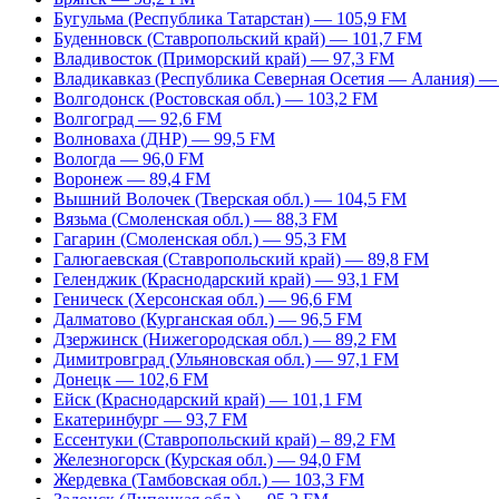
Бугульма (Республика Татарстан) — 105,9 FM
Буденновск (Ставропольский край) — 101,7 FM
Владивосток (Приморский край) — 97,3 FM
Владикавказ (Республика Северная Осетия — Алания) —
Волгодонск (Ростовская обл.) — 103,2 FM
Волгоград — 92,6 FM
Волноваха (ДНР) — 99,5 FM
Вологда — 96,0 FM
Воронеж — 89,4 FM
Вышний Волочек (Тверская обл.) — 104,5 FM
Вязьма (Смоленская обл.) — 88,3 FM
Гагарин (Смоленская обл.) — 95,3 FM
Галюгаевская (Ставропольский край) — 89,8 FM
Геленджик (Краснодарский край) — 93,1 FM
Геническ (Херсонская обл.) — 96,6 FM
Далматово (Курганская обл.) — 96,5 FM
Дзержинск (Нижегородская обл.) — 89,2 FM
Димитровград (Ульяновская обл.) — 97,1 FM
Донецк — 102,6 FM
Ейск (Краснодарский край) — 101,1 FM
Екатеринбург — 93,7 FM
Ессентуки (Ставропольский край) – 89,2 FM
Железногорск (Курская обл.) — 94,0 FM
Жердевка (Тамбовская обл.) — 103,3 FM