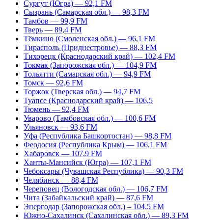
Сургут (Югра) — 92,1 FM
Сызрань (Самарская обл.) — 98,3 FM
Тамбов — 99,9 FM
Тверь — 89,4 FM
Тёмкино (Смоленская обл.) — 96,1 FM
Тирасполь (Приднестровье) — 88,3 FM
Тихорецк (Краснодарский край) — 102,4 FM
Токмак (Запорожская обл.) — 104,9 FM
Тольятти (Самарская обл.) — 94,9 FM
Томск — 92,6 FM
Торжок (Тверская обл.) — 94,7 FM
Туапсе (Краснодарский край) — 106,5
Тюмень — 92,4 FM
Уварово (Тамбовская обл.) — 100,6 FM
Ульяновск — 93,6 FM
Уфа (Республика Башкортостан) — 98,8 FM
Феодосия (Республика Крым) — 106,1 FM
Хабаровск — 107,9 FM
Ханты-Мансийск (Югра) — 107,1 FM
Чебоксары (Чувашская Республика) — 90,3 FM
Челябинск — 88,4 FM
Череповец (Вологодская обл.) — 106,7 FM
Чита (Забайкальский край) — 87,6 FM
Энергодар (Запорожская обл.) – 104,5 FM
Южно-Сахалинск (Сахалинская обл.) — 89,3 FM