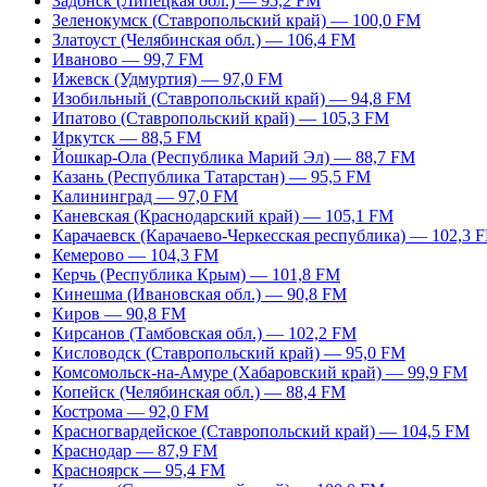
Задонск (Липецкая обл.) — 95,2 FM
Зеленокумск (Ставропольский край) — 100,0 FM
Златоуст (Челябинская обл.) — 106,4 FM
Иваново — 99,7 FM
Ижевск (Удмуртия) — 97,0 FM
Изобильный (Ставропольский край) — 94,8 FM
Ипатово (Ставропольский край) — 105,3 FM
Иркутск — 88,5 FM
Йошкар-Ола (Республика Марий Эл) — 88,7 FM
Казань (Республика Татарстан) — 95,5 FM
Калининград — 97,0 FM
Каневская (Краснодарский край) — 105,1 FM
Карачаевск (Карачаево-Черкесская республика) — 102,3 
Кемерово — 104,3 FM
Керчь (Республика Крым) — 101,8 FM
Кинешма (Ивановская обл.) — 90,8 FM
Киров — 90,8 FM
Кирсанов (Тамбовская обл.) — 102,2 FM
Кисловодск (Ставропольский край) — 95,0 FM
Комсомольск-на-Амуре (Хабаровский край) — 99,9 FM
Копейск (Челябинская обл.) — 88,4 FM
Кострома — 92,0 FM
Красногвардейское (Ставропольский край) — 104,5 FM
Краснодар — 87,9 FM
Красноярск — 95,4 FM