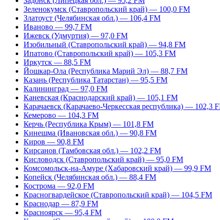
Задонск (Липецкая обл.) — 95,2 FM
Зеленокумск (Ставропольский край) — 100,0 FM
Златоуст (Челябинская обл.) — 106,4 FM
Иваново — 99,7 FM
Ижевск (Удмуртия) — 97,0 FM
Изобильный (Ставропольский край) — 94,8 FM
Ипатово (Ставропольский край) — 105,3 FM
Иркутск — 88,5 FM
Йошкар-Ола (Республика Марий Эл) — 88,7 FM
Казань (Республика Татарстан) — 95,5 FM
Калининград — 97,0 FM
Каневская (Краснодарский край) — 105,1 FM
Карачаевск (Карачаево-Черкесская республика) — 102,3 
Кемерово — 104,3 FM
Керчь (Республика Крым) — 101,8 FM
Кинешма (Ивановская обл.) — 90,8 FM
Киров — 90,8 FM
Кирсанов (Тамбовская обл.) — 102,2 FM
Кисловодск (Ставропольский край) — 95,0 FM
Комсомольск-на-Амуре (Хабаровский край) — 99,9 FM
Копейск (Челябинская обл.) — 88,4 FM
Кострома — 92,0 FM
Красногвардейское (Ставропольский край) — 104,5 FM
Краснодар — 87,9 FM
Красноярск — 95,4 FM