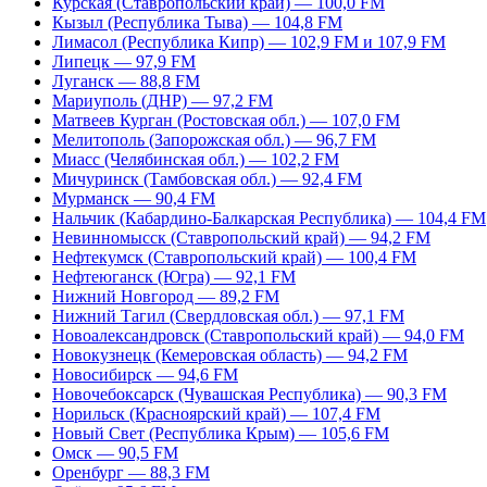
Курская (Ставропольский край) — 100,0 FM
Кызыл (Республика Тыва) — 104,8 FM
Лимасол (Республика Кипр) — 102,9 FM и 107,9 FM
Липецк — 97,9 FM
Луганск — 88,8 FM
Мариуполь (ДНР) — 97,2 FM
Матвеев Курган (Ростовская обл.) — 107,0 FM
Мелитополь (Запорожская обл.) — 96,7 FM
Миасс (Челябинская обл.) — 102,2 FM
Мичуринск (Тамбовская обл.) — 92,4 FM
Мурманск — 90,4 FM
Нальчик (Кабардино-Балкарская Республика) — 104,4 FM
Невинномысск (Ставропольский край) — 94,2 FM
Нефтекумск (Ставропольский край) — 100,4 FM
Нефтеюганск (Югра) — 92,1 FM
Нижний Новгород — 89,2 FM
Нижний Тагил (Свердловская обл.) — 97,1 FM
Новоалександровск (Ставропольский край) — 94,0 FM
Новокузнецк (Кемеровская область) — 94,2 FM
Новосибирск — 94,6 FM
Новочебоксарск (Чувашская Республика) — 90,3 FM
Норильск (Красноярский край) — 107,4 FM
Новый Свет (Республика Крым) — 105,6 FM
Омск — 90,5 FM
Оренбург — 88,3 FM