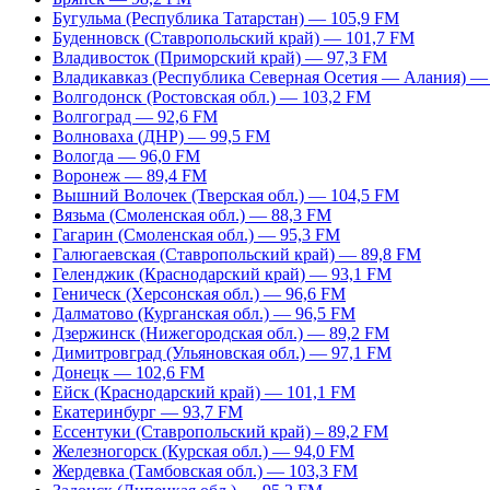
Бугульма (Республика Татарстан) — 105,9 FM
Буденновск (Ставропольский край) — 101,7 FM
Владивосток (Приморский край) — 97,3 FM
Владикавказ (Республика Северная Осетия — Алания) —
Волгодонск (Ростовская обл.) — 103,2 FM
Волгоград — 92,6 FM
Волноваха (ДНР) — 99,5 FM
Вологда — 96,0 FM
Воронеж — 89,4 FM
Вышний Волочек (Тверская обл.) — 104,5 FM
Вязьма (Смоленская обл.) — 88,3 FM
Гагарин (Смоленская обл.) — 95,3 FM
Галюгаевская (Ставропольский край) — 89,8 FM
Геленджик (Краснодарский край) — 93,1 FM
Геническ (Херсонская обл.) — 96,6 FM
Далматово (Курганская обл.) — 96,5 FM
Дзержинск (Нижегородская обл.) — 89,2 FM
Димитровград (Ульяновская обл.) — 97,1 FM
Донецк — 102,6 FM
Ейск (Краснодарский край) — 101,1 FM
Екатеринбург — 93,7 FM
Ессентуки (Ставропольский край) – 89,2 FM
Железногорск (Курская обл.) — 94,0 FM
Жердевка (Тамбовская обл.) — 103,3 FM