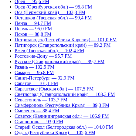
Орёл — 95,6 FM
Орск (Оренбургская обл.) — 95,8 FM
Оса (Пермский край) — 103,3 FM
Осташков (Тверская обл.) — 99,4 FM
Пенза — 94,7 FM
Пермь — 95,0 FM
Псков — 88,8 FM
Петрозаводск (Республика Карелия) — 101,0 FM
Пятигорск (Ставропольский край) — 89,2 FM
Ржев (Тверская обл.) — 102,4 FM
Ростов-на-Дону — 95,7 FM
Русское (Ставропольский край) — 99,7 FM
Рязань — 102,5 FM
Самара — 96,8 FM
Санкт-Петербург — 92,9 FM
Саратов — 101,1 FM
Саргатское (Омская обл.) — 107,5 FM
Светлоград (Ставропольский край) — 103,3 FM
Севастополь — 103,7 FM
Симферополь (Республика Крым) — 89,3 FM
Смоленск — 88,4 FM
Советск (Калининградская обл.) — 106,9 FM
Ставрополь — 93,0 FM
Старый Оскол (Белгородская обл.) — 104,0 FM
Судак (Республика Крым) — 105,6 FM