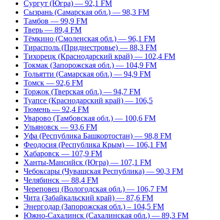
Сургут (Югра) — 92,1 FM
Сызрань (Самарская обл.) — 98,3 FM
Тамбов — 99,9 FM
Тверь — 89,4 FM
Тёмкино (Смоленская обл.) — 96,1 FM
Тирасполь (Приднестровье) — 88,3 FM
Тихорецк (Краснодарский край) — 102,4 FM
Токмак (Запорожская обл.) — 104,9 FM
Тольятти (Самарская обл.) — 94,9 FM
Томск — 92,6 FM
Торжок (Тверская обл.) — 94,7 FM
Туапсе (Краснодарский край) — 106,5
Тюмень — 92,4 FM
Уварово (Тамбовская обл.) — 100,6 FM
Ульяновск — 93,6 FM
Уфа (Республика Башкортостан) — 98,8 FM
Феодосия (Республика Крым) — 106,1 FM
Хабаровск — 107,9 FM
Ханты-Мансийск (Югра) — 107,1 FM
Чебоксары (Чувашская Республика) — 90,3 FM
Челябинск — 88,4 FM
Череповец (Вологодская обл.) — 106,7 FM
Чита (Забайкальский край) — 87,6 FM
Энергодар (Запорожская обл.) – 104,5 FM
Южно-Сахалинск (Сахалинская обл.) — 89,3 FM