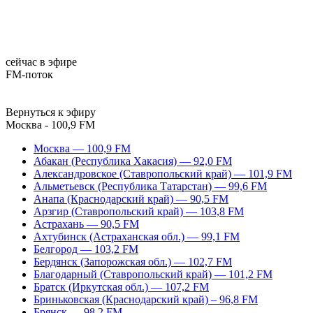
сейчас в эфире
FM-поток
Вернуться к эфиру
Москва - 100,9 FM
Москва — 100,9 FM
Абакан (Республика Хакасия) — 92,0 FM
Александровское (Ставропольский край) — 101,9 FM
Альметьевск (Республика Татарстан) — 99,6 FM
Анапа (Краснодарский край) — 90,5 FM
Арзгир (Ставропольский край) — 103,8 FM
Астрахань — 90,5 FM
Ахтубинск (Астраханская обл.) — 99,1 FM
Белгород — 103,2 FM
Бердянск (Запорожская обл.) — 102,7 FM
Благодарный (Ставропольский край) — 101,2 FM
Братск (Иркутская обл.) — 107,2 FM
Бриньковская (Краснодарский край) – 96,8 FM
Брянск — 98,2 FM