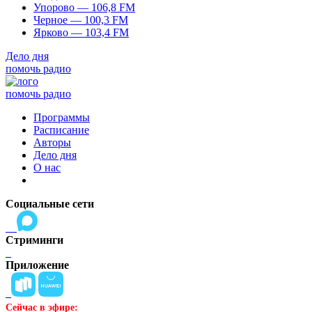
Упорово — 106,8 FM
Черное — 100,3 FM
Ярково — 103,4 FM
Дело дня
помочь радио
помочь радио
Программы
Расписание
Авторы
Дело дня
О нас
Социальные сети
Стриминги
Приложение
Сейчас в эфире: