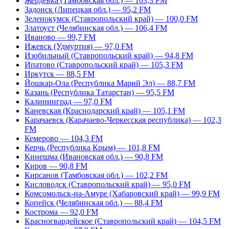
Жердевка (Тамбовская обл.) — 103,3 FM
Задонск (Липецкая обл.) — 95,2 FM
Зеленокумск (Ставропольский край) — 100,0 FM
Златоуст (Челябинская обл.) — 106,4 FM
Иваново — 99,7 FM
Ижевск (Удмуртия) — 97,0 FM
Изобильный (Ставропольский край) — 94,8 FM
Ипатово (Ставропольский край) — 105,3 FM
Иркутск — 88,5 FM
Йошкар-Ола (Республика Марий Эл) — 88,7 FM
Казань (Республика Татарстан) — 95,5 FM
Калининград — 97,0 FM
Каневская (Краснодарский край) — 105,1 FM
Карачаевск (Карачаево-Черкесская республика) — 102,3
FM
Кемерово — 104,3 FM
Керчь (Республика Крым) — 101,8 FM
Кинешма (Ивановская обл.) — 90,8 FM
Киров — 90,8 FM
Кирсанов (Тамбовская обл.) — 102,2 FM
Кисловодск (Ставропольский край) — 95,0 FM
Комсомольск-на-Амуре (Хабаровский край) — 99,9 FM
Копейск (Челябинская обл.) — 88,4 FM
Кострома — 92,0 FM
Красногвардейское (Ставропольский край) — 104,5 FM