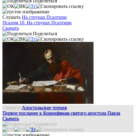
Поделиться
Слушать
На струнах Псалтири
Псалом 10. На струнах Псалтири
Скачать
Поделиться
Слушать
Апостольские чтения
Первое послание к Коринфянам святого апостола Павла
Скачать
Поделиться