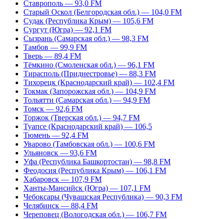
Ставрополь — 93,0 FM
Старый Оскол (Белгородская обл.) — 104,0 FM
Судак (Республика Крым) — 105,6 FM
Сургут (Югра) — 92,1 FM
Сызрань (Самарская обл.) — 98,3 FM
Тамбов — 99,9 FM
Тверь — 89,4 FM
Тёмкино (Смоленская обл.) — 96,1 FM
Тирасполь (Приднестровье) — 88,3 FM
Тихорецк (Краснодарский край) — 102,4 FM
Токмак (Запорожская обл.) — 104,9 FM
Тольятти (Самарская обл.) — 94,9 FM
Томск — 92,6 FM
Торжок (Тверская обл.) — 94,7 FM
Туапсе (Краснодарский край) — 106,5
Тюмень — 92,4 FM
Уварово (Тамбовская обл.) — 100,6 FM
Ульяновск — 93,6 FM
Уфа (Республика Башкортостан) — 98,8 FM
Феодосия (Республика Крым) — 106,1 FM
Хабаровск — 107,9 FM
Ханты-Мансийск (Югра) — 107,1 FM
Чебоксары (Чувашская Республика) — 90,3 FM
Челябинск — 88,4 FM
Череповец (Вологодская обл.) — 106,7 FM