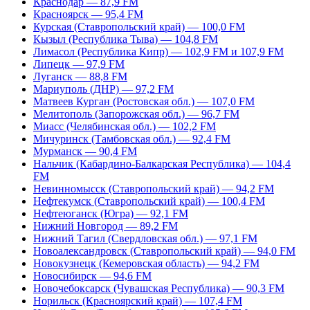
Краснодар — 87,9 FM
Красноярск — 95,4 FM
Курская (Ставропольский край) — 100,0 FM
Кызыл (Республика Тыва) — 104,8 FM
Лимасол (Республика Кипр) — 102,9 FM и 107,9 FM
Липецк — 97,9 FM
Луганск — 88,8 FM
Мариуполь (ДНР) — 97,2 FM
Матвеев Курган (Ростовская обл.) — 107,0 FM
Мелитополь (Запорожская обл.) — 96,7 FM
Миасс (Челябинская обл.) — 102,2 FM
Мичуринск (Тамбовская обл.) — 92,4 FM
Мурманск — 90,4 FM
Нальчик (Кабардино-Балкарская Республика) — 104,4
FM
Невинномысск (Ставропольский край) — 94,2 FM
Нефтекумск (Ставропольский край) — 100,4 FM
Нефтеюганск (Югра) — 92,1 FM
Нижний Новгород — 89,2 FM
Нижний Тагил (Свердловская обл.) — 97,1 FM
Новоалександровск (Ставропольский край) — 94,0 FM
Новокузнецк (Кемеровская область) — 94,2 FM
Новосибирск — 94,6 FM
Новочебоксарск (Чувашская Республика) — 90,3 FM
Норильск (Красноярский край) — 107,4 FM