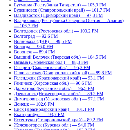
Бугульма (Республика Татарстан) — 105,9 FM
Буденновск (Ставропольский край) — 101,7 FM
Владивосток (Приморский край) — 97,3 FM
Владикавказ (Республика Северная Осетия — Алания)
— 106,7 FM
Волгодонск (Ростовская обл.) — 103,2 FM
Волгоград — 92,6 FM
Волноваха (ДНР) — 99,5 FM
Вологда — 96,0 FM
Воронеж — 89,4 FM
Вышний Волочек (Тверская обл.) — 104,5 FM
Вязьма (Смоленская обл.) — 88,3 FM
Гагарин (Смоленская обл.) — 95,3 FM
Галюгаевская (Ставропольский край) — 89,8 FM
Геленджик (Краснодарский край) — 93,1 FM
Геническ (Херсонская обл.) — 96,6 FM
Далматово (Курганская обл.) — 96,5 FM
Дзержинск (Нижегородская обл.) — 89,2 FM
Димитровград (Ульяновская обл.) — 97,1 FM
Донецк — 102,6 FM
Ейск (Краснодарский край) — 101,1 FM
Екатеринбург — 93,7 FM
Ессентуки (Ставропольский край) – 89,2 FM
Железногорск (Курская обл.) — 94,0 FM