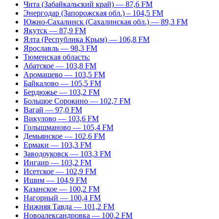
Чита (Забайкальский край) — 87,6 FM
Энергодар (Запорожская обл.) – 104,5 FM
Южно-Сахалинск (Сахалинская обл.) — 89,3 FM
Якутск — 87,9 FM
Ялта (Республика Крым) — 106,8 FM
Ярославль — 98,3 FM
Тюменская область:
Абатское — 103,8 FM
Аромашево — 103,5 FM
Байкалово — 105,5 FM
Бердюжье — 103,2 FM
Большое Сорокино — 102,7 FM
Вагай — 97,0 FM
Викулово — 103,6 FM
Голышманово — 105,4 FM
Демьянское — 102,6 FM
Ермаки — 103,3 FM
Заводоуковск — 103,3 FM
Ингаир — 103,2 FM
Исетское — 102,9 FM
Ишим — 104,9 FM
Казанское — 100,2 FM
Нагорный — 100,4 FM
Нижняя Тавда — 101,2 FM
Новоалександровка — 100,2 FM