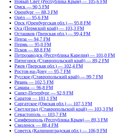
Новый Свет (Республика Крым) — 105,6 FM
Омск — 90,5 FM
Оренбург — 88,3 FM
Орёл — 95,6 FM
Орск (Оренбургская обл.) — 95,8 FM
Оса (Пермский край) — 103,3 FM
Осташков (Тверская обл.) — 99,4 FM
Пенза — 94,7 FM
Пермь — 95,0 FM
Псков — 88,8 FM
Петрозаводск (Республика Карелия) — 101,0 FM
Пятигорск (Ставропольский край) — 89,2 FM
Ржев (Тверская обл.) — 102,4 FM
Ростов-на-Дону — 95,7 FM
Русское (Ставропольский край) — 99,7 FM
Рязань — 102,5 FM
Самара — 96,8 FM
Санкт-Петербург — 92,9 FM
Саратов — 101,1 FM
Саргатское (Омская обл.) — 107,5 FM
Светлоград (Ставропольский край) — 103,3 FM
Севастополь — 103,7 FM
Симферополь (Республика Крым) — 89,3 FM
Смоленск — 88,4 FM
Советск (Калининградская обл.) — 106,9 FM