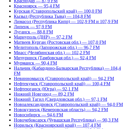
Краснодар — 87,9 FM
Красноярск — 95,4 FM
Курская (Ставропольский край) — 100,0 FM
Кызыл (Республика Тыва) — 104,8 FM
Лимасол (Республика Кипр) — 102,9 FM и 107,9 FM
Липецк — 97,9 FM
Луганск — 88,8 FM
Мариуполь (ДНР) — 97,2 FM
Матвеев Курган (Ростовская обл.) — 107,0 FM
Мелитополь (Запорожская обл.) — 96,7 FM
Миасс (Челябинская обл.) — 102,2 FM
Мичуринск (Тамбовская обл.) — 92,4 FM
Мурманск — 90,4 FM
Нальчик (Кабардино-Балкарская Республика) — 104,4
FM
Невинномысск (Ставропольский край) — 94,2 FM
Нефтекумск (Ставропольский край) — 100,4 FM
Нефтеюганск (Югра) — 92,1 FM
Нижний Новгород — 89,2 FM
Нижний Тагил (Свердловская обл.) — 97,1 FM
Новоалександровск (Ставропольский край) — 94,0 FM
Новокузнецк (Кемеровская область) — 94,2 FM
Новосибирск — 94,6 FM
Новочебоксарск (Чувашская Республика) — 90,3 FM
Норильск (Красноярский край) — 107,4 FM