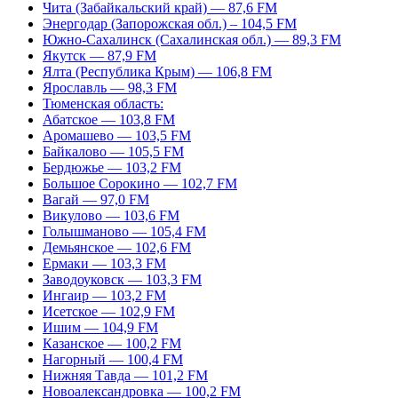
Чита (Забайкальский край) — 87,6 FM
Энергодар (Запорожская обл.) – 104,5 FM
Южно-Сахалинск (Сахалинская обл.) — 89,3 FM
Якутск — 87,9 FM
Ялта (Республика Крым) — 106,8 FM
Ярославль — 98,3 FM
Тюменская область:
Абатское — 103,8 FM
Аромашево — 103,5 FM
Байкалово — 105,5 FM
Бердюжье — 103,2 FM
Большое Сорокино — 102,7 FM
Вагай — 97,0 FM
Викулово — 103,6 FM
Голышманово — 105,4 FM
Демьянское — 102,6 FM
Ермаки — 103,3 FM
Заводоуковск — 103,3 FM
Ингаир — 103,2 FM
Исетское — 102,9 FM
Ишим — 104,9 FM
Казанское — 100,2 FM
Нагорный — 100,4 FM
Нижняя Тавда — 101,2 FM
Новоалександровка — 100,2 FM