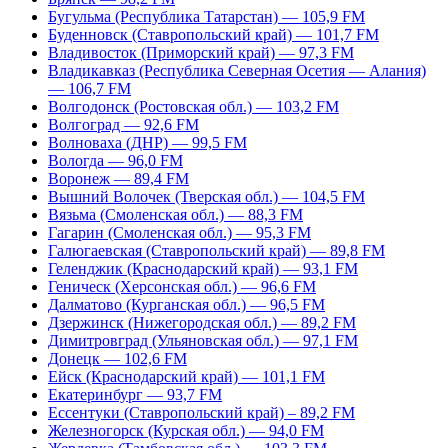
Бугульма (Республика Татарстан) — 105,9 FM
Буденновск (Ставропольский край) — 101,7 FM
Владивосток (Приморский край) — 97,3 FM
Владикавказ (Республика Северная Осетия — Алания)
— 106,7 FM
Волгодонск (Ростовская обл.) — 103,2 FM
Волгоград — 92,6 FM
Волноваха (ДНР) — 99,5 FM
Вологда — 96,0 FM
Воронеж — 89,4 FM
Вышний Волочек (Тверская обл.) — 104,5 FM
Вязьма (Смоленская обл.) — 88,3 FM
Гагарин (Смоленская обл.) — 95,3 FM
Галюгаевская (Ставропольский край) — 89,8 FM
Геленджик (Краснодарский край) — 93,1 FM
Геническ (Херсонская обл.) — 96,6 FM
Далматово (Курганская обл.) — 96,5 FM
Дзержинск (Нижегородская обл.) — 89,2 FM
Димитровград (Ульяновская обл.) — 97,1 FM
Донецк — 102,6 FM
Ейск (Краснодарский край) — 101,1 FM
Екатеринбург — 93,7 FM
Ессентуки (Ставропольский край) – 89,2 FM
Железногорск (Курская обл.) — 94,0 FM