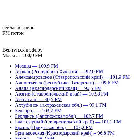
сейчас в эфире
FM-поток
Вернуться к эфиру
Москва - 100,9 FM
Москва — 100,9 FM
Абакан (Республика Хакасия) — 92,0 FM
Александровское (Ставропольский край) — 101,9 FM
Альметьевск (Республика Татарстан) — 99,6 FM
Анапа (Краснодарский край) — 90,5 FM
Арзгир (Ставропольский край) — 103,8 FM
Астрахань — 90,5 FM
Ахтубинск (Астраханская обл.) — 99,1 FM
Белгород — 103,2 FM
Бердянск (Запорожская обл.) — 102,7 FM
Благодарный (Ставропольский край) — 101,2 FM
Братск (Иркутская обл.) — 107,2 FM
Бриньковская (Краснодарский край) – 96,8 FM
Брянск — 98,2 FM