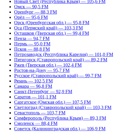
Новый Свет (Республика Крым) — 105,6 FM
Омск — 90,5 FM
Оренбург — 88,3 FM
Орёл — 95,6 FM
Орск (Оренбургская обл.) — 95,8 FM
Оса (Пермский край) — 103,3 FM
Осташков (Тверская обл.) — 99,4 FM
Пенза — 94,7 FM
Пермь — 95,0 FM
Псков — 88,8 FM
Петрозаводск (Республика Карелия) — 101,0 FM
Пятигорск (Ставропольский край) — 89,2 FM
Ржев (Тверская обл.) — 102,4 FM
Ростов-на-Дону — 95,7 FM
Русское (Ставропольский край) — 99,7 FM
Рязань — 102,5 FM
Самара — 96,8 FM
Санкт-Петербург — 92,9 FM
Саратов — 101,1 FM
Саргатское (Омская обл.) — 107,5 FM
Светлоград (Ставропольский край) — 103,3 FM
Севастополь — 103,7 FM
Симферополь (Республика Крым) — 89,3 FM
Смоленск — 88,4 FM
Советск (Калининградская обл.) — 106,9 FM