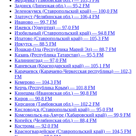
Жердевка (Тамбовская обл.) — 103,3 FM
Задонск (Липецкая обл.) — 95,2 FM
Зеленокумск (Ставропольский край) — 100,0 FM
Златоуст (Челябинская обл.) — 106,4 FM
Иваново — 99,7 FM
Ижевск (Удмуртия) — 97,0 FM
Изобильный (Ставропольский край) — 94,8 FM
Ипатово (Ставропольский край) — 105,3 FM
Иркутск — 88,5 FM
Йошкар-Ола (Республика Марий Эл) — 88,7 FM
Казань (Республика Татарстан) — 95,5 FM
Калининград — 97,0 FM
Каневская (Краснодарский край) — 105,1 FM
Карачаевск (Карачаево-Черкесская республика) — 102,3
FM
Кемерово — 104,3 FM
Керчь (Республика Крым) — 101,8 FM
Кинешма (Ивановская обл.) — 90,8 FM
Киров — 90,8 FM
Кирсанов (Тамбовская обл.) — 102,2 FM
Кисловодск (Ставропольский край) — 95,0 FM
Комсомольск-на-Амуре (Хабаровский край) — 99,9 FM
Копейск (Челябинская обл.) — 88,4 FM
Кострома — 92,0 FM
Красногвардейское (Ставропольский край) — 104,5 FM