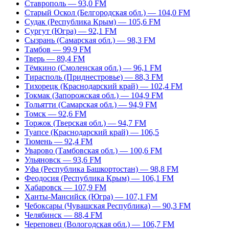
Ставрополь — 93,0 FM
Старый Оскол (Белгородская обл.) — 104,0 FM
Судак (Республика Крым) — 105,6 FM
Сургут (Югра) — 92,1 FM
Сызрань (Самарская обл.) — 98,3 FM
Тамбов — 99,9 FM
Тверь — 89,4 FM
Тёмкино (Смоленская обл.) — 96,1 FM
Тирасполь (Приднестровье) — 88,3 FM
Тихорецк (Краснодарский край) — 102,4 FM
Токмак (Запорожская обл.) — 104,9 FM
Тольятти (Самарская обл.) — 94,9 FM
Томск — 92,6 FM
Торжок (Тверская обл.) — 94,7 FM
Туапсе (Краснодарский край) — 106,5
Тюмень — 92,4 FM
Уварово (Тамбовская обл.) — 100,6 FM
Ульяновск — 93,6 FM
Уфа (Республика Башкортостан) — 98,8 FM
Феодосия (Республика Крым) — 106,1 FM
Хабаровск — 107,9 FM
Ханты-Мансийск (Югра) — 107,1 FM
Чебоксары (Чувашская Республика) — 90,3 FM
Челябинск — 88,4 FM
Череповец (Вологодская обл.) — 106,7 FM