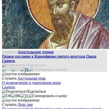
Слушать
Апостольские чтения
Первое послание к Коринфянам святого апостола Павла
Скачать
Поделиться
Слушать
Актуальная тема
О возрождении и укрепление веры
Скачать
Поделиться
Слушать
Дело дня
Поддержим работу бесплатных нянь в многодетных семьях