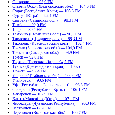
Ставрополь — 93,0 FM
Старый Оскол (Белгородская обл.) — 104,0 FM
Судак (Республика Крым) — 105,6 FM
Сургут (Югра) — 92,1 FM
Сызрань (Самарская обл.) — 98,3 FM
Тамбов — 99,9 FM
Тверь — 89,4 FM
Тёмкино (Смоленская обл.) — 96,1 FM
Тирасполь (Приднестровье) — 88,3 FM
Тихорецк (Краснодарский край) — 102,4 FM
Токмак (Запорожская обл.) — 104,9 FM
Тольятти (Самарская обл.) — 94,9 FM
Томск — 92,6 FM
Торжок (Тверская обл.) — 94,7 FM
Туапсе (Краснодарский край) — 106,5
Тюмень — 92,4 FM
Уварово (Тамбовская обл.) — 100,6 FM
Ульяновск — 93,6 FM
Уфа (Республика Башкортостан) — 98,8 FM
Феодосия (Республика Крым) — 106,1 FM
Хабаровск — 107,9 FM
Ханты-Мансийск (Югра) — 107,1 FM
Чебоксары (Чувашская Республика) — 90,3 FM
Челябинск — 88,4 FM
Череповец (Вологодская обл.) — 106,7 FM