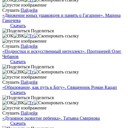
Слушать
Пайдейя
«Движение юных ушаковцев и память о Гагарине». Марина
Ганичева
Скачать
Поделиться
Слушать
Пайдейя
«Подростки и искусственный интеллект». Протоиерей Олег
Чебанов
Скачать
Поделиться
Слушать
Пайдейя
«Образование, как путь к Богу». Священник Роман Кацап
Скачать
Поделиться
Слушать
Пайдейя
«Духовное развитие ребенка». Татьяна Смирнова
Скачать