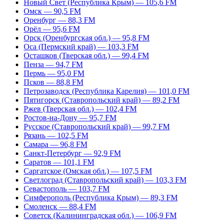
Новый Свет (Республика Крым) — 105,6 FM
Омск — 90,5 FM
Оренбург — 88,3 FM
Орёл — 95,6 FM
Орск (Оренбургская обл.) — 95,8 FM
Оса (Пермский край) — 103,3 FM
Осташков (Тверская обл.) — 99,4 FM
Пенза — 94,7 FM
Пермь — 95,0 FM
Псков — 88,8 FM
Петрозаводск (Республика Карелия) — 101,0 FM
Пятигорск (Ставропольский край) — 89,2 FM
Ржев (Тверская обл.) — 102,4 FM
Ростов-на-Дону — 95,7 FM
Русское (Ставропольский край) — 99,7 FM
Рязань — 102,5 FM
Самара — 96,8 FM
Санкт-Петербург — 92,9 FM
Саратов — 101,1 FM
Саргатское (Омская обл.) — 107,5 FM
Светлоград (Ставропольский край) — 103,3 FM
Севастополь — 103,7 FM
Симферополь (Республика Крым) — 89,3 FM
Смоленск — 88,4 FM
Советск (Калининградская обл.) — 106,9 FM