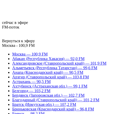
сейчас в эфире
FM-поток
Вернуться к эфиру
Москва - 100,9 FM
Москва — 100,9 FM
Абакан (Республика Хакасия) — 92,0 FM
Александровское (Ставропольский край) — 101,9 FM
Альметьевск (Республика Татарстан) — 99,6 FM
Анапа (Краснодарский край) — 90,5 FM
Арзгир (Ставропольский край) — 103,8 FM
Астрахань — 90,5 FM
Ахтубинск (Астраханская обл.) — 99,1 FM
Белгород — 103,2 FM
Бердянск (Запорожская обл.) — 102,7 FM
Благодарный (Ставропольский край) — 101,2 FM
Братск (Иркутская обл.) — 107,2 FM
Бриньковская (Краснодарский край) – 96,8 FM
Брянск — 98,2 FM