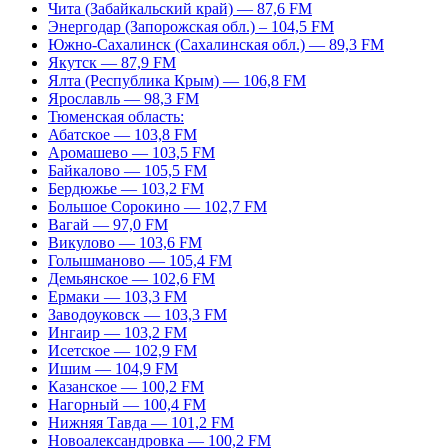
Чита (Забайкальский край) — 87,6 FM
Энергодар (Запорожская обл.) – 104,5 FM
Южно-Сахалинск (Сахалинская обл.) — 89,3 FM
Якутск — 87,9 FM
Ялта (Республика Крым) — 106,8 FM
Ярославль — 98,3 FM
Тюменская область:
Абатское — 103,8 FM
Аромашево — 103,5 FM
Байкалово — 105,5 FM
Бердюжье — 103,2 FM
Большое Сорокино — 102,7 FM
Вагай — 97,0 FM
Викулово — 103,6 FM
Голышманово — 105,4 FM
Демьянское — 102,6 FM
Ермаки — 103,3 FM
Заводоуковск — 103,3 FM
Ингаир — 103,2 FM
Исетское — 102,9 FM
Ишим — 104,9 FM
Казанское — 100,2 FM
Нагорный — 100,4 FM
Нижняя Тавда — 101,2 FM
Новоалександровка — 100,2 FM