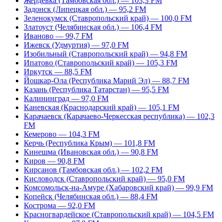
Жердевка (Тамбовская обл.) — 103,3 FM
Задонск (Липецкая обл.) — 95,2 FM
Зеленокумск (Ставропольский край) — 100,0 FM
Златоуст (Челябинская обл.) — 106,4 FM
Иваново — 99,7 FM
Ижевск (Удмуртия) — 97,0 FM
Изобильный (Ставропольский край) — 94,8 FM
Ипатово (Ставропольский край) — 105,3 FM
Иркутск — 88,5 FM
Йошкар-Ола (Республика Марий Эл) — 88,7 FM
Казань (Республика Татарстан) — 95,5 FM
Калининград — 97,0 FM
Каневская (Краснодарский край) — 105,1 FM
Карачаевск (Карачаево-Черкесская республика) — 102,3
FM
Кемерово — 104,3 FM
Керчь (Республика Крым) — 101,8 FM
Кинешма (Ивановская обл.) — 90,8 FM
Киров — 90,8 FM
Кирсанов (Тамбовская обл.) — 102,2 FM
Кисловодск (Ставропольский край) — 95,0 FM
Комсомольск-на-Амуре (Хабаровский край) — 99,9 FM
Копейск (Челябинская обл.) — 88,4 FM
Кострома — 92,0 FM
Красногвардейское (Ставропольский край) — 104,5 FM