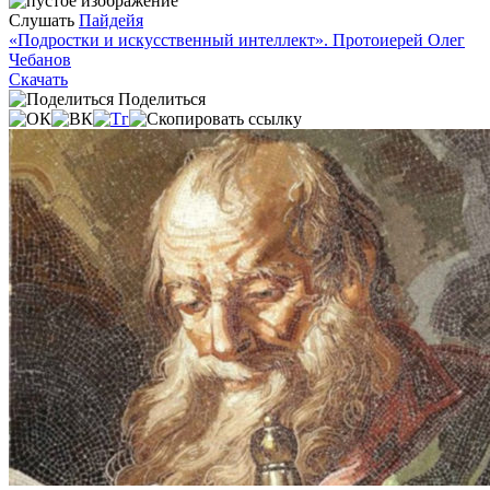
Слушать
Пайдейя
«Подростки и искусственный интеллект». Протоиерей Олег
Чебанов
Скачать
Поделиться