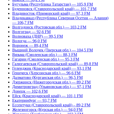
Бугульма (Республика Татарстан) — 105,9 FM
Буденновск (Ставропольский край) — 101,7 FM
Владивосток (Приморский край) — 97,3 FM
Владикавказ (Республика Северная Осетия — Алания)
— 106,7 FM
Волгодонск (Ростовская обл.) — 103,2 FM
Волгоград — 92,6 FM
Волноваха (ДНР) — 99,5 FM
Вологда — 96,0 FM
Воронеж — 89,4 FM
Вышний Волочек (Тверская обл.) — 104,5 FM
Вязьма (Смоленская обл.) — 88,3 FM
Гагарин (Смоленская обл.) — 95,3 FM
Галюгаевская (Ставропольский край) — 89,8 FM
Геленджик (Краснодарский край) — 93,1 FM
Геническ (Херсонская обл.) — 96,6 FM
Далматово (Курганская обл.) — 96,5 FM
Дзержинск (Нижегородская обл.) — 89,2 FM
Димитровград (Ульяновская обл.) — 97,1 FM
Донецк — 102,6 FM
Ейск (Краснодарский край) — 101,1 FM
Екатеринбург — 93,7 FM
Ессентуки (Ставропольский край) – 89,2 FM
Железногорск (Курская обл.) — 94,0 FM