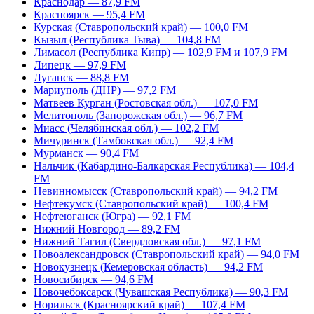
Краснодар — 87,9 FM
Красноярск — 95,4 FM
Курская (Ставропольский край) — 100,0 FM
Кызыл (Республика Тыва) — 104,8 FM
Лимасол (Республика Кипр) — 102,9 FM и 107,9 FM
Липецк — 97,9 FM
Луганск — 88,8 FM
Мариуполь (ДНР) — 97,2 FM
Матвеев Курган (Ростовская обл.) — 107,0 FM
Мелитополь (Запорожская обл.) — 96,7 FM
Миасс (Челябинская обл.) — 102,2 FM
Мичуринск (Тамбовская обл.) — 92,4 FM
Мурманск — 90,4 FM
Нальчик (Кабардино-Балкарская Республика) — 104,4
FM
Невинномысск (Ставропольский край) — 94,2 FM
Нефтекумск (Ставропольский край) — 100,4 FM
Нефтеюганск (Югра) — 92,1 FM
Нижний Новгород — 89,2 FM
Нижний Тагил (Свердловская обл.) — 97,1 FM
Новоалександровск (Ставропольский край) — 94,0 FM
Новокузнецк (Кемеровская область) — 94,2 FM
Новосибирск — 94,6 FM
Новочебоксарск (Чувашская Республика) — 90,3 FM
Норильск (Красноярский край) — 107,4 FM