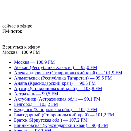
сейчас в эфире
FM-поток
Вернуться к эфиру
Москва - 100,9 FM
Москва — 100,9 FM
Абакан (Республика Хакасия) — 92,0 FM
Александровское (Ставропольский край) — 101,9 FM
Альметьевск (Республика Татарстан) — 99,6 FM
Анапа (Краснодарский край) — 90,5 FM
Арзгир (Ставропольский край) — 103,8 FM
Астрахань — 90,5 FM
Ахтубинск (Астраханская обл.) — 99,1 FM
Белгород — 103,2 FM
Бердянск (Запорожская обл.) — 102,7 FM
Благодарный (Ставропольский край) — 101,2 FM
Братск (Иркутская обл.) — 107,2 FM
Бриньковская (Краснодарский край) – 96,8 FM
Брянск — 98,2 FM