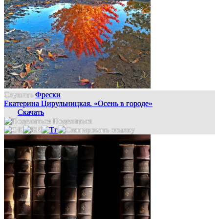
Слушать
Фрески
Екатерина Цирульницкая. «Осень в городе»
Скачать
Поделиться