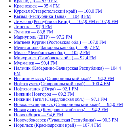
Краснодар — 87,9 FM
Красноярск — 95,4 FM
Курская (Ставропольский край) — 100,0 FM
Кызыл (Республика Тыва) — 104,8 FM
Лимасол (Республика Кипр) — 102,9 FM и 107,9 FM
Липецк — 97,9 FM
Луганск — 88,8 FM
Мариуполь (ДНР) — 97,2 FM
Матвеев Курган (Ростовская обл.) — 107,0 FM
Мелитополь (Запорожская обл.) — 96,7 FM
Миасс (Челябинская обл.) — 102,2 FM
Мичуринск (Тамбовская обл.) — 92,4 FM
Мурманск — 90,4 FM
Нальчик (Кабардино-Балкарская Республика) — 104,4
FM
Невинномысск (Ставропольский край) — 94,2 FM
Нефтекумск (Ставропольский край) — 100,4 FM
Нефтеюганск (Югра) — 92,1 FM
Нижний Новгород — 89,2 FM
Нижний Тагил (Свердловская обл.) — 97,1 FM
Новоалександровск (Ставропольский край) — 94,0 FM
Новокузнецк (Кемеровская область) — 94,2 FM
Новосибирск — 94,6 FM
Новочебоксарск (Чувашская Республика) — 90,3 FM
Норильск (Красноярский край) — 107,4 FM