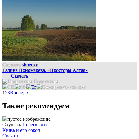
Слушать
Фрески
Галина Пономарёва. «Просторы Алтая»
Скачать
Поделиться
1
2
3
Вперед ›
Также рекомендуем
Слушать
Пересказки
Князь и его сокол
Скачать