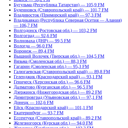
Бугульма (Республика Татарстан) — 105,9 FM
Буденновск (Ставропольский край) — 101,7 FM
Владивосток (Приморский край) — 97,3 FM
Владикавказ (Республика Северная Осетия — Алания)
— 106,7 FM
Волгодонск (Ростовская обл.) — 103,2 FM
Волгоград — 92,6 FM
Волноваха (ДНР) — 99,5 FM
Вологда — 96,0 FM
Воронеж — 89,4 FM
Вышний Волочек (Тверская обл.) — 104,5 FM
Вязьма (Смоленская обл.) — 88,3 FM
Гагарин (Смоленская обл.) — 95,3 FM
Галюгаевская (Ставропольский край) — 89,8 FM
Геленджик (Краснодарский край) — 93,1 FM
Геническ (Херсонская обл.) — 96,6 FM
Далматово (Курганская обл.) — 96,5 FM
Дзержинск (Нижегородская обл.) — 89,2 FM
Димитровград (Ульяновская обл.) — 97,1 FM
Донецк — 102,6 FM
Ейск (Краснодарский край) — 101,1 FM
Екатеринбург — 93,7 FM
Ессентуки (Ставропольский край) – 89,2 FM
Железногорск (Курская обл.) — 94,0 FM