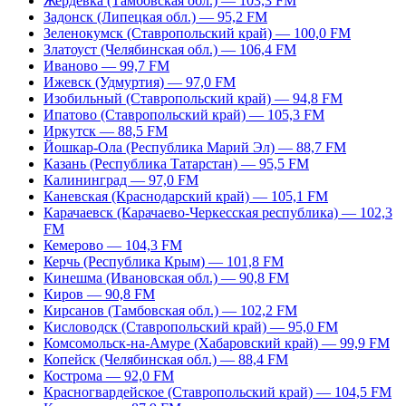
Жердевка (Тамбовская обл.) — 103,3 FM
Задонск (Липецкая обл.) — 95,2 FM
Зеленокумск (Ставропольский край) — 100,0 FM
Златоуст (Челябинская обл.) — 106,4 FM
Иваново — 99,7 FM
Ижевск (Удмуртия) — 97,0 FM
Изобильный (Ставропольский край) — 94,8 FM
Ипатово (Ставропольский край) — 105,3 FM
Иркутск — 88,5 FM
Йошкар-Ола (Республика Марий Эл) — 88,7 FM
Казань (Республика Татарстан) — 95,5 FM
Калининград — 97,0 FM
Каневская (Краснодарский край) — 105,1 FM
Карачаевск (Карачаево-Черкесская республика) — 102,3
FM
Кемерово — 104,3 FM
Керчь (Республика Крым) — 101,8 FM
Кинешма (Ивановская обл.) — 90,8 FM
Киров — 90,8 FM
Кирсанов (Тамбовская обл.) — 102,2 FM
Кисловодск (Ставропольский край) — 95,0 FM
Комсомольск-на-Амуре (Хабаровский край) — 99,9 FM
Копейск (Челябинская обл.) — 88,4 FM
Кострома — 92,0 FM
Красногвардейское (Ставропольский край) — 104,5 FM