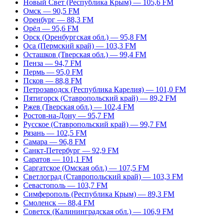
Новый Свет (Республика Крым) — 105,6 FM
Омск — 90,5 FM
Оренбург — 88,3 FM
Орёл — 95,6 FM
Орск (Оренбургская обл.) — 95,8 FM
Оса (Пермский край) — 103,3 FM
Осташков (Тверская обл.) — 99,4 FM
Пенза — 94,7 FM
Пермь — 95,0 FM
Псков — 88,8 FM
Петрозаводск (Республика Карелия) — 101,0 FM
Пятигорск (Ставропольский край) — 89,2 FM
Ржев (Тверская обл.) — 102,4 FM
Ростов-на-Дону — 95,7 FM
Русское (Ставропольский край) — 99,7 FM
Рязань — 102,5 FM
Самара — 96,8 FM
Санкт-Петербург — 92,9 FM
Саратов — 101,1 FM
Саргатское (Омская обл.) — 107,5 FM
Светлоград (Ставропольский край) — 103,3 FM
Севастополь — 103,7 FM
Симферополь (Республика Крым) — 89,3 FM
Смоленск — 88,4 FM
Советск (Калининградская обл.) — 106,9 FM