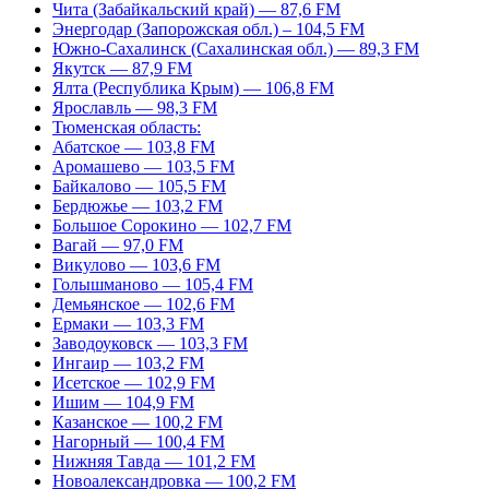
Чита (Забайкальский край) — 87,6 FM
Энергодар (Запорожская обл.) – 104,5 FM
Южно-Сахалинск (Сахалинская обл.) — 89,3 FM
Якутск — 87,9 FM
Ялта (Республика Крым) — 106,8 FM
Ярославль — 98,3 FM
Тюменская область:
Абатское — 103,8 FM
Аромашево — 103,5 FM
Байкалово — 105,5 FM
Бердюжье — 103,2 FM
Большое Сорокино — 102,7 FM
Вагай — 97,0 FM
Викулово — 103,6 FM
Голышманово — 105,4 FM
Демьянское — 102,6 FM
Ермаки — 103,3 FM
Заводоуковск — 103,3 FM
Ингаир — 103,2 FM
Исетское — 102,9 FM
Ишим — 104,9 FM
Казанское — 100,2 FM
Нагорный — 100,4 FM
Нижняя Тавда — 101,2 FM
Новоалександровка — 100,2 FM