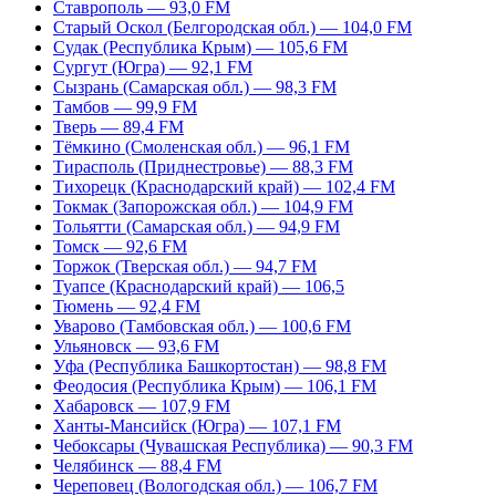
Ставрополь — 93,0 FM
Старый Оскол (Белгородская обл.) — 104,0 FM
Судак (Республика Крым) — 105,6 FM
Сургут (Югра) — 92,1 FM
Сызрань (Самарская обл.) — 98,3 FM
Тамбов — 99,9 FM
Тверь — 89,4 FM
Тёмкино (Смоленская обл.) — 96,1 FM
Тирасполь (Приднестровье) — 88,3 FM
Тихорецк (Краснодарский край) — 102,4 FM
Токмак (Запорожская обл.) — 104,9 FM
Тольятти (Самарская обл.) — 94,9 FM
Томск — 92,6 FM
Торжок (Тверская обл.) — 94,7 FM
Туапсе (Краснодарский край) — 106,5
Тюмень — 92,4 FM
Уварово (Тамбовская обл.) — 100,6 FM
Ульяновск — 93,6 FM
Уфа (Республика Башкортостан) — 98,8 FM
Феодосия (Республика Крым) — 106,1 FM
Хабаровск — 107,9 FM
Ханты-Мансийск (Югра) — 107,1 FM
Чебоксары (Чувашская Республика) — 90,3 FM
Челябинск — 88,4 FM
Череповец (Вологодская обл.) — 106,7 FM