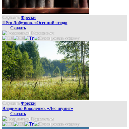
Слушать
Фрески
Пётр Лобузнов. «Осенний этюд»
Скачать
Поделиться
Слушать
Фрески
Владимир Короленко. «Лес шумит»
Скачать
Поделиться