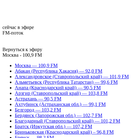
сейчас в эфире
FM-поток
Вернуться к эфиру
Москва - 100,9 FM
Москва — 100,9 FM
Абакан (Республика Хакасия) — 92,0 FM
Александровское (Ставропольский край) — 101,9 FM
Альметьевск (Республика Татарстан) — 99,6 FM
Анапа (Краснодарский край) — 90,5 FM
Арзгир (Ставропольский край) — 103,8 FM
Астрахань — 90,5 FM
Ахтубинск (Астраханская обл.) — 99,1 FM
Белгород — 103,2 FM
Бердянск (Запорожская обл.) — 102,7 FM
Благодарный (Ставропольский край) — 101,2 FM
Братск (Иркутская обл.) — 107,2 FM
Бриньковская (Краснодарский край) – 96,8 FM
Брянск — 98,2 FM