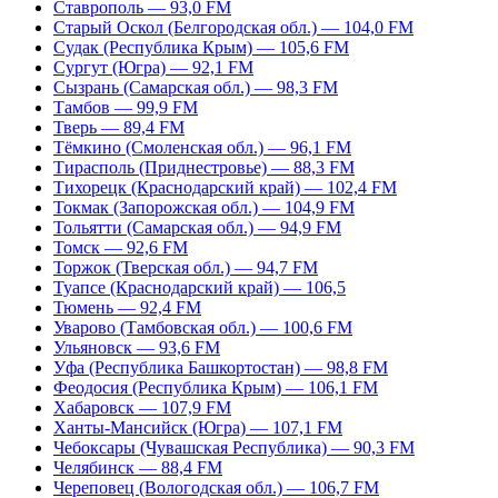
Ставрополь — 93,0 FM
Старый Оскол (Белгородская обл.) — 104,0 FM
Судак (Республика Крым) — 105,6 FM
Сургут (Югра) — 92,1 FM
Сызрань (Самарская обл.) — 98,3 FM
Тамбов — 99,9 FM
Тверь — 89,4 FM
Тёмкино (Смоленская обл.) — 96,1 FM
Тирасполь (Приднестровье) — 88,3 FM
Тихорецк (Краснодарский край) — 102,4 FM
Токмак (Запорожская обл.) — 104,9 FM
Тольятти (Самарская обл.) — 94,9 FM
Томск — 92,6 FM
Торжок (Тверская обл.) — 94,7 FM
Туапсе (Краснодарский край) — 106,5
Тюмень — 92,4 FM
Уварово (Тамбовская обл.) — 100,6 FM
Ульяновск — 93,6 FM
Уфа (Республика Башкортостан) — 98,8 FM
Феодосия (Республика Крым) — 106,1 FM
Хабаровск — 107,9 FM
Ханты-Мансийск (Югра) — 107,1 FM
Чебоксары (Чувашская Республика) — 90,3 FM
Челябинск — 88,4 FM
Череповец (Вологодская обл.) — 106,7 FM