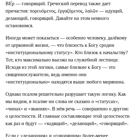
ВЕ́р — говорящий. Греческий перевод также дает
причастия: πορευόμενος, ἐργαζόμενος, λαλῶν — идущий,
делающий, говорящий. Давайте на этом немного
остановимся.
Иногда может показаться — особенно человеку, далёкому
от церковной жизни, — что близость к Богу сродни
«институциональному статусу». Кто близок к начальству?
Тот, кто максимально высоко на служебной лестнице.
Исходя из этой логики, самые близкие к Богу — это
священнослужители, ведь именно они
«институционально» находятся выше любого мирянина.
Однако псалом решительно разрушает такую логику. Как
мы видим, в псалме ни слова не сказано о «статусах»,
«чинах» и «званиях». В нём речь — совершенно о другом:
о целостности. И главные составляющие этой целостности
как раз и будут — «ходящий», «делающий», «говорящий».
Если с «делающим» и «говорящим» более-менее