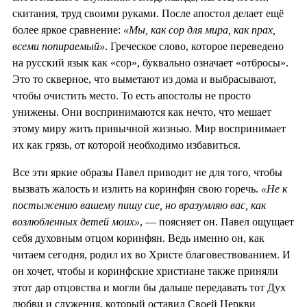
скитания, труд своими руками. После апостол делает ещё
более яркое сравнение:
«Мы, как сор для мира, как прах,
всеми попираемый»
. Греческое слово, которое переведено
на русский язык как «сор», буквально означает «отбросы».
Это то скверное, что выметают из дома и выбрасывают,
чтобы очистить место. То есть апостолы не просто
унижены. Они воспринимаются как нечто, что мешает
этому миру жить привычной жизнью. Мир воспринимает
их как грязь, от которой необходимо избавиться.
Все эти яркие образы Павел приводит не для того, чтобы
вызвать жалость и излить на коринфян свою горечь.
«Не к
постыжению вашему пишу сие, но вразумляю вас, как
возлюбленных детей моих»
, — поясняет он. Павел ощущает
себя духовным отцом коринфян. Ведь именно он, как
читаем сегодня, родил их во Христе благовествованием. И
он хочет, чтобы и коринфские христиане также приняли
этот дар отцовства и могли бы дальше передавать тот Дух
любви и служения, который оставил Своей Церкви