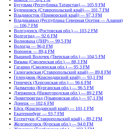
Бугульма (Республика Татарстан) — 105,9 FM
Буденновск (Ставропольский край) — 101,7 FM
Владивосток (Приморский край) — 97,3 FM
Владикавказ (Республика Северная Осетия — Алания)
— 106,7 FM
Волгодонск (Ростовская обл.) — 103,2 FM
Волгоград — 92,6 FM
Волноваха (ДНР) — 99,5 FM
Вологда — 96,0 FM
Воронеж — 89,4 FM
Вышний Волочек (Тверская обл.) — 104,5 FM
Вязьма (Смоленская обл.) — 88,3 FM
Гагарин (Смоленская обл.) — 95,3 FM
Галюгаевская (Ставропольский край) — 89,8 FM
Геленджик (Краснодарский край) — 93,1 FM
Геническ (Херсонская обл.) — 96,6 FM
Далматово (Курганская обл.) — 96,5 FM
Дзержинск (Нижегородская обл.) — 89,2 FM
Димитровград (Ульяновская обл.) — 97,1 FM
Донецк — 102,6 FM
Ейск (Краснодарский край) — 101,1 FM
Екатеринбург — 93,7 FM
Ессентуки (Ставропольский край) – 89,2 FM
Железногорск (Курская обл.) — 94,0 FM