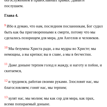
богослужением в православных храмах. Давайте
послушаем.
Глава 4.
9
Ибо я думаю, что нам, последним посланникам, Бог судил
быть как бы приговоренными к смерти, потому что мы
сделались позорищем для мира, для Ангелов и человеков.
10
Мы безумны Христа ради, а вы мудры во Христе; мы
немощны, а вы крепки; вы в славе, а мы в бесчестии.
11
Даже доныне терпим голод и жажду, и наготу и побои, и
скитаемся,
12
и трудимся, работая своими руками. Злословят нас, мы
благословляем; гонят нас, мы терпим;
13
хулят нас, мы молим; мы как сор для мира, как прах,
всеми попираемый доныне.