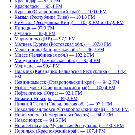
Краснодар — 87,9 FM
Красноярск — 95,4 FM
Курская (Ставропольский край) — 100,0 FM
Кызыл (Республика Тыва) — 104,8 FM
Лимасол (Республика Кипр) — 102,9 FM и 107,9 FM
Липецк — 97,9 FM
Луганск — 88,8 FM
Мариуполь (ДНР) — 97,2 FM
Матвеев Курган (Ростовская обл.) — 107,0 FM
Мелитополь (Запорожская обл.) — 96,7 FM
Миасс (Челябинская обл.) — 102,2 FM
Мичуринск (Тамбовская обл.) — 92,4 FM
Мурманск — 90,4 FM
Нальчик (Кабардино-Балкарская Республика) — 104,4
FM
Невинномысск (Ставропольский край) — 94,2 FM
Нефтекумск (Ставропольский край) — 100,4 FM
Нефтеюганск (Югра) — 92,1 FM
Нижний Новгород — 89,2 FM
Нижний Тагил (Свердловская обл.) — 97,1 FM
Новоалександровск (Ставропольский край) — 94,0 FM
Новокузнецк (Кемеровская область) — 94,2 FM
Новосибирск — 94,6 FM
Новочебоксарск (Чувашская Республика) — 90,3 FM
Норильск (Красноярский край) — 107,4 FM