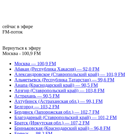
сейчас в эфире
FM-поток
Вернуться к эфиру
Москва - 100,9 FM
Москва — 100,9 FM
Абакан (Республика Хакасия) — 92,0 FM
Александровское (Ставропольский край) — 101,9 FM
Альметьевск (Республика Татарстан) — 99,6 FM
Анапа (Краснодарский край) — 90,5 FM
Арзгир (Ставропольский край) — 103,8 FM
Астрахань — 90,5 FM
Ахтубинск (Астраханская обл.) — 99,1 FM
Белгород — 103,2 FM
Бердянск (Запорожская обл.) — 102,7 FM
Благодарный (Ставропольский край) — 101,2 FM
Братск (Иркутская обл.) — 107,2 FM
Бриньковская (Краснодарский край) – 96,8 FM
Брянск — 98,2 FM