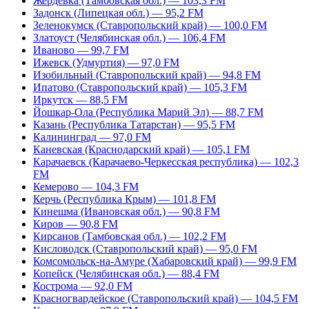
Жердевка (Тамбовская обл.) — 103,3 FM
Задонск (Липецкая обл.) — 95,2 FM
Зеленокумск (Ставропольский край) — 100,0 FM
Златоуст (Челябинская обл.) — 106,4 FM
Иваново — 99,7 FM
Ижевск (Удмуртия) — 97,0 FM
Изобильный (Ставропольский край) — 94,8 FM
Ипатово (Ставропольский край) — 105,3 FM
Иркутск — 88,5 FM
Йошкар-Ола (Республика Марий Эл) — 88,7 FM
Казань (Республика Татарстан) — 95,5 FM
Калининград — 97,0 FM
Каневская (Краснодарский край) — 105,1 FM
Карачаевск (Карачаево-Черкесская республика) — 102,3
FM
Кемерово — 104,3 FM
Керчь (Республика Крым) — 101,8 FM
Кинешма (Ивановская обл.) — 90,8 FM
Киров — 90,8 FM
Кирсанов (Тамбовская обл.) — 102,2 FM
Кисловодск (Ставропольский край) — 95,0 FM
Комсомольск-на-Амуре (Хабаровский край) — 99,9 FM
Копейск (Челябинская обл.) — 88,4 FM
Кострома — 92,0 FM
Красногвардейское (Ставропольский край) — 104,5 FM