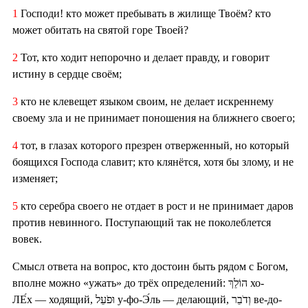
1
Господи! кто может пребывать в жилище Твоём? кто
может обитать на святой горе Твоей?
2
Тот, кто ходит непорочно и делает правду, и говорит
истину в сердце своём;
3
кто не клевещет языком своим, не делает искреннему
своему зла и не принимает поношения на ближнего своего;
4
тот, в глазах которого презрен отверженный, но который
боящихся Господа славит; кто клянётся, хотя бы злому, и не
изменяет;
5
кто серебра своего не отдает в рост и не принимает даров
против невинного. Поступающий так не поколеблется
вовек.
Смысл ответа на вопрос, кто достоин быть рядом с Богом,
вполне можно «ужать» до трёх определений: הוֹלֵךְ хо-
ЛЕ́х — ходящий, וּפֹעֵל у-фо-Э́ль — делающий, וְדֹבֵר ве-до-