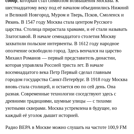
собор
, который стал символом возвышения Москвы. К
шестнадцатому веку под её началом объединились Нижний
и Великий Новгород, Муром и Тверь, Псков, Смоленск и
Рязань. В 1547 году Москва стала центром Русского
царства. Столица прирастала храмами, и её стали называть
Златоглавой. В начале семнадцатого столетия Москву
захватили польские интервенты. В 1612 году народное
ополчение освободило город. Здесь венчался на царство
Михаил Романов — первый представитель династии,
которая управляла Россией триста лет. В начале
восемнадцатого века Петр Первый сделал главным
городом государства Санкт-Петербург. В 1918 году Москва
вновь стала столицей, и остается ею по сей день. Она
разная. Современные технологии соседствуют здесь с
древними традициями, шумные улицы — с тихими
уютными скверами. Москва устремлена в будущее, но
каждый её уголок дышит историей.
Радио ВЕРА в Москве можно слушать на частоте 100,9 FM