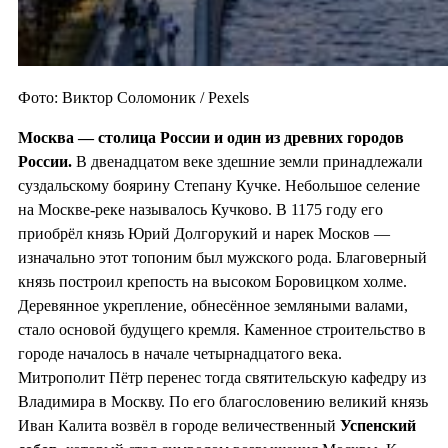
Фото: Виктор Соломоник / Pexels
Москва — столица России и один из
древних городов
России.
В двенадцатом веке здешние земли принадлежали
суздальскому боярину Степану Кучке. Небольшое селение
на Москве-реке называлось Кучково. В 1175 году его
приобрёл князь Юрий Долгорукий и нарек Москов —
изначально этот топоним был мужского рода. Благоверный
князь построил крепость на высоком Боровицком холме.
Деревянное укрепление, обнесённое земляными валами,
стало основой будущего кремля. Каменное строительство в
городе началось в начале четырнадцатого века.
Митрополит Пётр перенес тогда святительскую кафедру из
Владимира в Москву. По его благословению великий князь
Иван Калита возвёл в городе величественный
Успенский