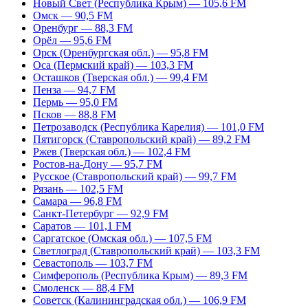
Новый Свет (Республика Крым) — 105,6 FM
Омск — 90,5 FM
Оренбург — 88,3 FM
Орёл — 95,6 FM
Орск (Оренбургская обл.) — 95,8 FM
Оса (Пермский край) — 103,3 FM
Осташков (Тверская обл.) — 99,4 FM
Пенза — 94,7 FM
Пермь — 95,0 FM
Псков — 88,8 FM
Петрозаводск (Республика Карелия) — 101,0 FM
Пятигорск (Ставропольский край) — 89,2 FM
Ржев (Тверская обл.) — 102,4 FM
Ростов-на-Дону — 95,7 FM
Русское (Ставропольский край) — 99,7 FM
Рязань — 102,5 FM
Самара — 96,8 FM
Санкт-Петербург — 92,9 FM
Саратов — 101,1 FM
Саргатское (Омская обл.) — 107,5 FM
Светлоград (Ставропольский край) — 103,3 FM
Севастополь — 103,7 FM
Симферополь (Республика Крым) — 89,3 FM
Смоленск — 88,4 FM
Советск (Калининградская обл.) — 106,9 FM