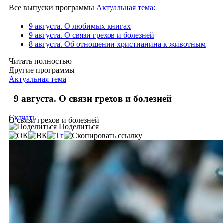
Все выпуски программы
Актуальная тема:
9 августа. О любимых книгах
9 августа. О связи грехов и болезней
8 августа. Об отношении христианина к животным
Читать полностью
Другие программы
Актуальная тема
9 августа. О связи грехов и болезней
Скачать
О связи грехов и болезней
Поделиться