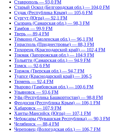
Ставрополь — 93,0 FM
Старый Оскол (Белгородская обл.) — 104,0 FM
Судак (Республика Крым) — 105,6 FM
Сургут (Югра) — 92,1 FM
Сызрань (Самарская обл.) — 98,3 FM
Тамбов — 99,9 FM
Тверь — 89,4 FM
Тёмкино (Смоленская обл.) — 96,1 FM
Тирасполь (Приднестровье) — 88,3 FM
Тихорецк (Краснодарский край) — 102,4 FM
Токмак (Запорожская обл.) — 104,9 FM
Тольятти (Самарская обл.) — 94,9 FM
Томск — 92,6 FM
Торжок (Тверская обл.) — 94,7 FM
Туапсе (Краснодарский край) — 106,5
Тюмень — 92,4 FM
Уварово (Тамбовская обл.) — 100,6 FM
Ульяновск — 93,6 FM
Уфа (Республика Башкортостан) — 98,8 FM
Феодосия (Республика Крым) — 106,1 FM
Хабаровск — 107,9 FM
Ханты-Мансийск (Югра) — 107,1 FM
Чебоксары (Чувашская Республика) — 90,3 FM
Челябинск — 88,4 FM
Череповец (Вологодская обл.) — 106,7 FM