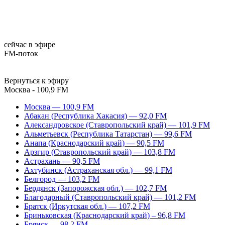
сейчас в эфире
FM-поток
Вернуться к эфиру
Москва - 100,9 FM
Москва — 100,9 FM
Абакан (Республика Хакасия) — 92,0 FM
Александровское (Ставропольский край) — 101,9 FM
Альметьевск (Республика Татарстан) — 99,6 FM
Анапа (Краснодарский край) — 90,5 FM
Арзгир (Ставропольский край) — 103,8 FM
Астрахань — 90,5 FM
Ахтубинск (Астраханская обл.) — 99,1 FM
Белгород — 103,2 FM
Бердянск (Запорожская обл.) — 102,7 FM
Благодарный (Ставропольский край) — 101,2 FM
Братск (Иркутская обл.) — 107,2 FM
Бриньковская (Краснодарский край) – 96,8 FM
Брянск — 98,2 FM