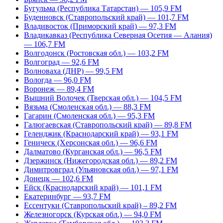
Бугульма (Республика Татарстан) — 105,9 FM
Буденновск (Ставропольский край) — 101,7 FM
Владивосток (Приморский край) — 97,3 FM
Владикавказ (Республика Северная Осетия — Алания)
— 106,7 FM
Волгодонск (Ростовская обл.) — 103,2 FM
Волгоград — 92,6 FM
Волноваха (ДНР) — 99,5 FM
Вологда — 96,0 FM
Воронеж — 89,4 FM
Вышний Волочек (Тверская обл.) — 104,5 FM
Вязьма (Смоленская обл.) — 88,3 FM
Гагарин (Смоленская обл.) — 95,3 FM
Галюгаевская (Ставропольский край) — 89,8 FM
Геленджик (Краснодарский край) — 93,1 FM
Геническ (Херсонская обл.) — 96,6 FM
Далматово (Курганская обл.) — 96,5 FM
Дзержинск (Нижегородская обл.) — 89,2 FM
Димитровград (Ульяновская обл.) — 97,1 FM
Донецк — 102,6 FM
Ейск (Краснодарский край) — 101,1 FM
Екатеринбург — 93,7 FM
Ессентуки (Ставропольский край) – 89,2 FM
Железногорск (Курская обл.) — 94,0 FM