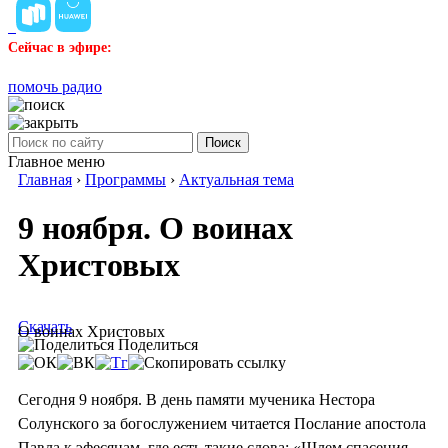
Сейчас в эфире:
помочь радио
Поиск
Главное меню
Главная
›
Программы
›
Актуальная тема
9 ноября. О воинах
Христовых
Скачать
О воинах Христовых
Поделиться
Сегодня 9 ноября. В день памяти мученика Нестора
Солунского за богослужением читается Послание апостола
Павла к эфесянам, где есть такие слова: «Шлем спасения