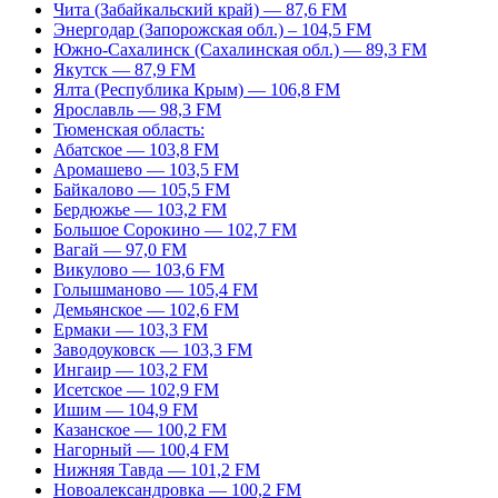
Чита (Забайкальский край) — 87,6 FM
Энергодар (Запорожская обл.) – 104,5 FM
Южно-Сахалинск (Сахалинская обл.) — 89,3 FM
Якутск — 87,9 FM
Ялта (Республика Крым) — 106,8 FM
Ярославль — 98,3 FM
Тюменская область:
Абатское — 103,8 FM
Аромашево — 103,5 FM
Байкалово — 105,5 FM
Бердюжье — 103,2 FM
Большое Сорокино — 102,7 FM
Вагай — 97,0 FM
Викулово — 103,6 FM
Голышманово — 105,4 FM
Демьянское — 102,6 FM
Ермаки — 103,3 FM
Заводоуковск — 103,3 FM
Ингаир — 103,2 FM
Исетское — 102,9 FM
Ишим — 104,9 FM
Казанское — 100,2 FM
Нагорный — 100,4 FM
Нижняя Тавда — 101,2 FM
Новоалександровка — 100,2 FM