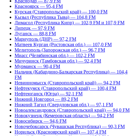
Краснодар — 87,9 FM
Красноярск — 95,4 FM
Курская (Ставропольский край) — 100,0 FM
Кызыл (Республика Тыва) — 104,8 FM
Лимасол (Республика Кипр) — 102,9 FM и 107,9 FM
Липецк — 97,9 FM
Луганск — 88,8 FM
Мариуполь (ДНР) — 97,2 FM
Матвеев Курган (Ростовская обл.) — 107,0 FM
Мелитополь (Запорожская обл.) — 96,7 FM
Миасс (Челябинская обл.) — 102,2 FM
Мичуринск (Тамбовская обл.) — 92,4 FM
Мурманск — 90,4 FM
Нальчик (Кабардино-Балкарская Республика) — 104,4
FM
Невинномысск (Ставропольский край) — 94,2 FM
Нефтекумск (Ставропольский край) — 100,4 FM
Нефтеюганск (Югра) — 92,1 FM
Нижний Новгород — 89,2 FM
Нижний Тагил (Свердловская обл.) — 97,1 FM
Новоалександровск (Ставропольский край) — 94,0 FM
Новокузнецк (Кемеровская область) — 94,2 FM
Новосибирск — 94,6 FM
Новочебоксарск (Чувашская Республика) — 90,3 FM
Норильск (Красноярский край) — 107,4 FM