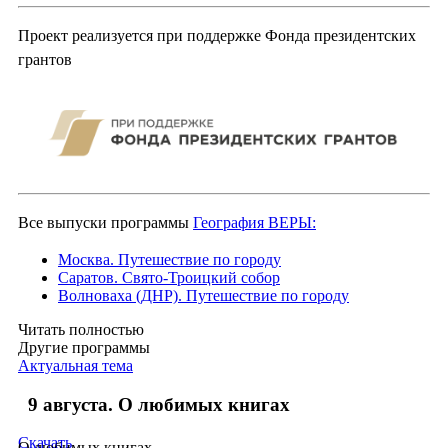
Проект реализуется при поддержке Фонда президентских
грантов
Все выпуски программы
География ВЕРЫ:
Москва. Путешествие по городу
Саратов. Свято-Троицкий собор
Волноваха (ДНР). Путешествие по городу
Читать полностью
Другие программы
Актуальная тема
9 августа. О любимых книгах
Скачать
О любимых книгах