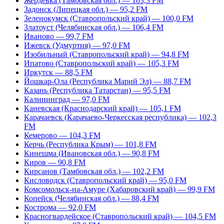
Жердевка (Тамбовская обл.) — 103,3 FM
Задонск (Липецкая обл.) — 95,2 FM
Зеленокумск (Ставропольский край) — 100,0 FM
Златоуст (Челябинская обл.) — 106,4 FM
Иваново — 99,7 FM
Ижевск (Удмуртия) — 97,0 FM
Изобильный (Ставропольский край) — 94,8 FM
Ипатово (Ставропольский край) — 105,3 FM
Иркутск — 88,5 FM
Йошкар-Ола (Республика Марий Эл) — 88,7 FM
Казань (Республика Татарстан) — 95,5 FM
Калининград — 97,0 FM
Каневская (Краснодарский край) — 105,1 FM
Карачаевск (Карачаево-Черкесская республика) — 102,3
FM
Кемерово — 104,3 FM
Керчь (Республика Крым) — 101,8 FM
Кинешма (Ивановская обл.) — 90,8 FM
Киров — 90,8 FM
Кирсанов (Тамбовская обл.) — 102,2 FM
Кисловодск (Ставропольский край) — 95,0 FM
Комсомольск-на-Амуре (Хабаровский край) — 99,9 FM
Копейск (Челябинская обл.) — 88,4 FM
Кострома — 92,0 FM
Красногвардейское (Ставропольский край) — 104,5 FM