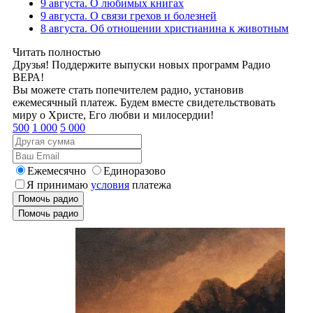
9 августа. О любимых книгах
9 августа. О связи грехов и болезней
8 августа. Об отношении христианина к животным
Читать полностью
Друзья! Поддержите выпуски новых программ Радио
ВЕРА!
Вы можете стать попечителем радио, установив
ежемесячный платеж. Будем вместе свидетельствовать
миру о Христе, Его любви и милосердии!
500
1 000
5 000
Ежемесячно
Единоразово
Я принимаю
условия
платежа
Помочь радио
Помочь радио