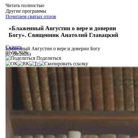
Читать полностью
Другие программы
Почитаем святых отцов
«Блаженный Августин о вере и доверии
Богу». Священник Анатолий Главацкий
Скачать
Блаженный Августин о вере и доверии Богу
07.08.2026
(07.08.2026)
Поделиться