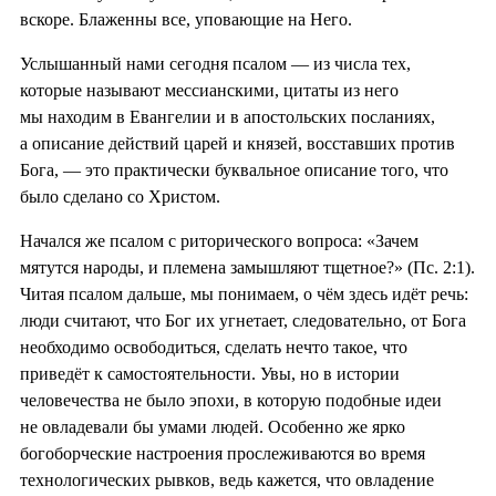
вскоре. Блаженны все, уповающие на Него.
Услышанный нами сегодня псалом — из числа тех,
которые называют мессианскими, цитаты из него
мы находим в Евангелии и в апостольских посланиях,
а описание действий царей и князей, восставших против
Бога, — это практически буквальное описание того, что
было сделано со Христом.
Начался же псалом с риторического вопроса: «Зачем
мятутся народы, и племена замышляют тщетное?» (Пс. 2:1).
Читая псалом дальше, мы понимаем, о чём здесь идёт речь:
люди считают, что Бог их угнетает, следовательно, от Бога
необходимо освободиться, сделать нечто такое, что
приведёт к самостоятельности. Увы, но в истории
человечества не было эпохи, в которую подобные идеи
не овладевали бы умами людей. Особенно же ярко
богоборческие настроения прослеживаются во время
технологических рывков, ведь кажется, что овладение