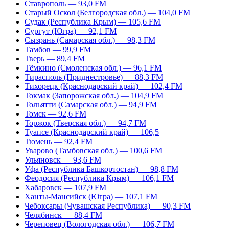
Ставрополь — 93,0 FM
Старый Оскол (Белгородская обл.) — 104,0 FM
Судак (Республика Крым) — 105,6 FM
Сургут (Югра) — 92,1 FM
Сызрань (Самарская обл.) — 98,3 FM
Тамбов — 99,9 FM
Тверь — 89,4 FM
Тёмкино (Смоленская обл.) — 96,1 FM
Тирасполь (Приднестровье) — 88,3 FM
Тихорецк (Краснодарский край) — 102,4 FM
Токмак (Запорожская обл.) — 104,9 FM
Тольятти (Самарская обл.) — 94,9 FM
Томск — 92,6 FM
Торжок (Тверская обл.) — 94,7 FM
Туапсе (Краснодарский край) — 106,5
Тюмень — 92,4 FM
Уварово (Тамбовская обл.) — 100,6 FM
Ульяновск — 93,6 FM
Уфа (Республика Башкортостан) — 98,8 FM
Феодосия (Республика Крым) — 106,1 FM
Хабаровск — 107,9 FM
Ханты-Мансийск (Югра) — 107,1 FM
Чебоксары (Чувашская Республика) — 90,3 FM
Челябинск — 88,4 FM
Череповец (Вологодская обл.) — 106,7 FM