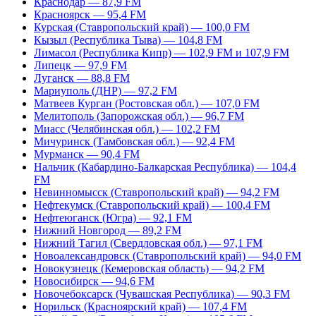
Краснодар — 87,9 FM
Красноярск — 95,4 FM
Курская (Ставропольский край) — 100,0 FM
Кызыл (Республика Тыва) — 104,8 FM
Лимасол (Республика Кипр) — 102,9 FM и 107,9 FM
Липецк — 97,9 FM
Луганск — 88,8 FM
Мариуполь (ДНР) — 97,2 FM
Матвеев Курган (Ростовская обл.) — 107,0 FM
Мелитополь (Запорожская обл.) — 96,7 FM
Миасс (Челябинская обл.) — 102,2 FM
Мичуринск (Тамбовская обл.) — 92,4 FM
Мурманск — 90,4 FM
Нальчик (Кабардино-Балкарская Республика) — 104,4
FM
Невинномысск (Ставропольский край) — 94,2 FM
Нефтекумск (Ставропольский край) — 100,4 FM
Нефтеюганск (Югра) — 92,1 FM
Нижний Новгород — 89,2 FM
Нижний Тагил (Свердловская обл.) — 97,1 FM
Новоалександровск (Ставропольский край) — 94,0 FM
Новокузнецк (Кемеровская область) — 94,2 FM
Новосибирск — 94,6 FM
Новочебоксарск (Чувашская Республика) — 90,3 FM
Норильск (Красноярский край) — 107,4 FM