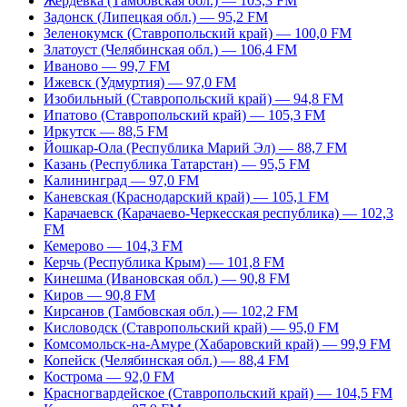
Жердевка (Тамбовская обл.) — 103,3 FM
Задонск (Липецкая обл.) — 95,2 FM
Зеленокумск (Ставропольский край) — 100,0 FM
Златоуст (Челябинская обл.) — 106,4 FM
Иваново — 99,7 FM
Ижевск (Удмуртия) — 97,0 FM
Изобильный (Ставропольский край) — 94,8 FM
Ипатово (Ставропольский край) — 105,3 FM
Иркутск — 88,5 FM
Йошкар-Ола (Республика Марий Эл) — 88,7 FM
Казань (Республика Татарстан) — 95,5 FM
Калининград — 97,0 FM
Каневская (Краснодарский край) — 105,1 FM
Карачаевск (Карачаево-Черкесская республика) — 102,3
FM
Кемерово — 104,3 FM
Керчь (Республика Крым) — 101,8 FM
Кинешма (Ивановская обл.) — 90,8 FM
Киров — 90,8 FM
Кирсанов (Тамбовская обл.) — 102,2 FM
Кисловодск (Ставропольский край) — 95,0 FM
Комсомольск-на-Амуре (Хабаровский край) — 99,9 FM
Копейск (Челябинская обл.) — 88,4 FM
Кострома — 92,0 FM
Красногвардейское (Ставропольский край) — 104,5 FM