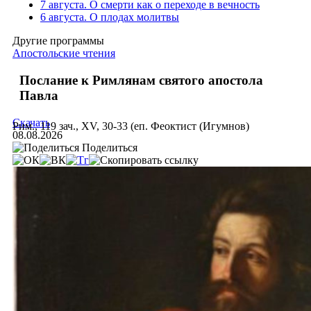
7 августа. О смерти как о переходе в вечность
6 августа. О плодах молитвы
Другие программы
Апостольские чтения
Послание к Римлянам святого апостола
Павла
Скачать
Рим., 119 зач., XV, 30-33 (еп. Феоктист (Игумнов)
08.08.2026
Поделиться