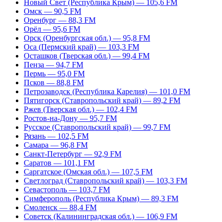
Новый Свет (Республика Крым) — 105,6 FM
Омск — 90,5 FM
Оренбург — 88,3 FM
Орёл — 95,6 FM
Орск (Оренбургская обл.) — 95,8 FM
Оса (Пермский край) — 103,3 FM
Осташков (Тверская обл.) — 99,4 FM
Пенза — 94,7 FM
Пермь — 95,0 FM
Псков — 88,8 FM
Петрозаводск (Республика Карелия) — 101,0 FM
Пятигорск (Ставропольский край) — 89,2 FM
Ржев (Тверская обл.) — 102,4 FM
Ростов-на-Дону — 95,7 FM
Русское (Ставропольский край) — 99,7 FM
Рязань — 102,5 FM
Самара — 96,8 FM
Санкт-Петербург — 92,9 FM
Саратов — 101,1 FM
Саргатское (Омская обл.) — 107,5 FM
Светлоград (Ставропольский край) — 103,3 FM
Севастополь — 103,7 FM
Симферополь (Республика Крым) — 89,3 FM
Смоленск — 88,4 FM
Советск (Калининградская обл.) — 106,9 FM