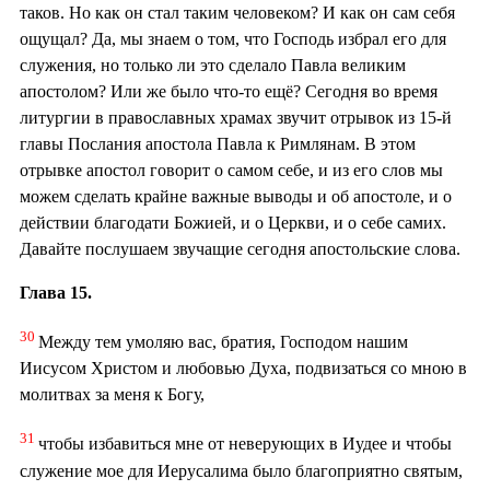
таков. Но как он стал таким человеком? И как он сам себя
ощущал? Да, мы знаем о том, что Господь избрал его для
служения, но только ли это сделало Павла великим
апостолом? Или же было что-то ещё? Сегодня во время
литургии в православных храмах звучит отрывок из 15-й
главы Послания апостола Павла к Римлянам. В этом
отрывке апостол говорит о самом себе, и из его слов мы
можем сделать крайне важные выводы и об апостоле, и о
действии благодати Божией, и о Церкви, и о себе самих.
Давайте послушаем звучащие сегодня апостольские слова.
Глава 15.
30
Между тем умоляю вас, братия, Господом нашим
Иисусом Христом и любовью Духа, подвизаться со мною в
молитвах за меня к Богу,
31
чтобы избавиться мне от неверующих в Иудее и чтобы
служение мое для Иерусалима было благоприятно святым,