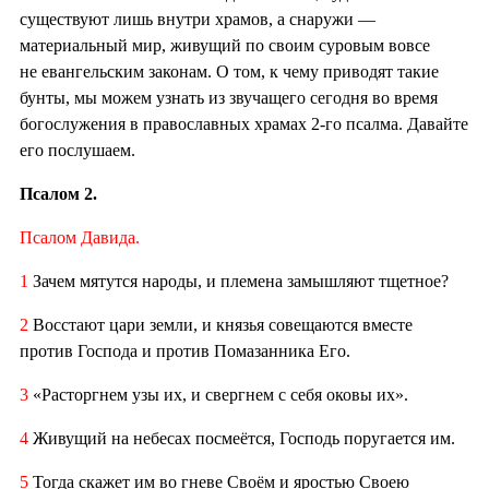
существуют лишь внутри храмов, а снаружи —
материальный мир, живущий по своим суровым вовсе
не евангельским законам. О том, к чему приводят такие
бунты, мы можем узнать из звучащего сегодня во время
богослужения в православных храмах 2-го псалма. Давайте
его послушаем.
Псалом 2.
Псалом Давида.
1
Зачем мятутся народы, и племена замышляют тщетное?
2
Восстают цари земли, и князья совещаются вместе
против Господа и против Помазанника Его.
3
«Расторгнем узы их, и свергнем с себя оковы их».
4
Живущий на небесах посмеётся, Господь поругается им.
5
Тогда скажет им во гневе Своём и яростью Своею