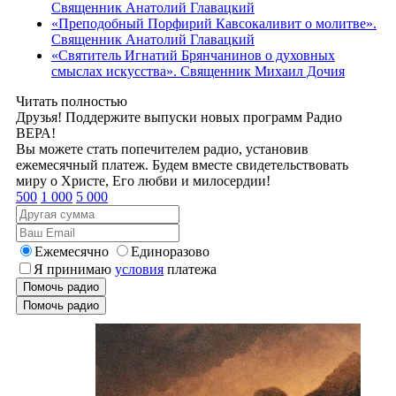
Священник Анатолий Главацкий
«Преподобный Порфирий Кавсокаливит о молитве».
Священник Анатолий Главацкий
«Святитель Игнатий Брянчанинов о духовных
смыслах искусства». Священник Михаил Дочия
Читать полностью
Друзья! Поддержите выпуски новых программ Радио
ВЕРА!
Вы можете стать попечителем радио, установив
ежемесячный платеж. Будем вместе свидетельствовать
миру о Христе, Его любви и милосердии!
500
1 000
5 000
Ежемесячно
Единоразово
Я принимаю
условия
платежа
Помочь радио
Помочь радио