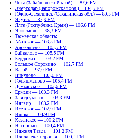
Чита (Забайкальский край) — 87,6 FM
Энергодар (Запорожская обл.) – 104,5 FM
Южно-Сахалинск (Сахалинская обл.) — 89,3 FM
Якутск — 87,9 FM
Ялта (Республика Крым) — 106,8 FM
Ярославль — 98,3 FM
Тюменская область:
Абатское — 103,8 FM
Аромашево — 103,5 FM
Байкалово — 105,5 FM
Бердюжье — 103,2 FM
Большое Сорокино — 102,7 FM
Вагай — 97,0 FM
Викулово — 103,6 FM
Голышманово — 105,4 FM
Демьянское — 102,6 FM
Ермаки — 103,3 FM
Заводоуковск — 103,3 FM
Ингаир — 103,2 FM
Исетское — 102,9 FM
Ишим — 104,9 FM
Казанское — 100,2 FM
Нагорный — 100,4 FM
Нижняя Тавда — 101,2 FM
Новоалександровка — 100,2 FM