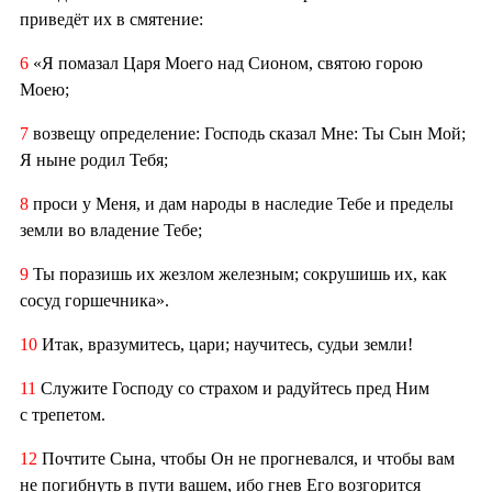
приведёт их в смятение:
6
«Я помазал Царя Моего над Сионом, святою горою
Моею;
7
возвещу определение: Господь сказал Мне: Ты Сын Мой;
Я ныне родил Тебя;
8
проси у Меня, и дам народы в наследие Тебе и пределы
земли во владение Тебе;
9
Ты поразишь их жезлом железным; сокрушишь их, как
сосуд горшечника».
10
Итак, вразумитесь, цари; научитесь, судьи земли!
11
Служите Господу со страхом и радуйтесь пред Ним
с трепетом.
12
Почтите Сына, чтобы Он не прогневался, и чтобы вам
не погибнуть в пути вашем, ибо гнев Его возгорится