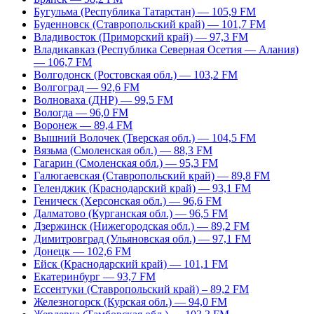
Бугульма (Республика Татарстан) — 105,9 FM
Буденновск (Ставропольский край) — 101,7 FM
Владивосток (Приморский край) — 97,3 FM
Владикавказ (Республика Северная Осетия — Алания)
— 106,7 FM
Волгодонск (Ростовская обл.) — 103,2 FM
Волгоград — 92,6 FM
Волноваха (ДНР) — 99,5 FM
Вологда — 96,0 FM
Воронеж — 89,4 FM
Вышний Волочек (Тверская обл.) — 104,5 FM
Вязьма (Смоленская обл.) — 88,3 FM
Гагарин (Смоленская обл.) — 95,3 FM
Галюгаевская (Ставропольский край) — 89,8 FM
Геленджик (Краснодарский край) — 93,1 FM
Геническ (Херсонская обл.) — 96,6 FM
Далматово (Курганская обл.) — 96,5 FM
Дзержинск (Нижегородская обл.) — 89,2 FM
Димитровград (Ульяновская обл.) — 97,1 FM
Донецк — 102,6 FM
Ейск (Краснодарский край) — 101,1 FM
Екатеринбург — 93,7 FM
Ессентуки (Ставропольский край) – 89,2 FM
Железногорск (Курская обл.) — 94,0 FM