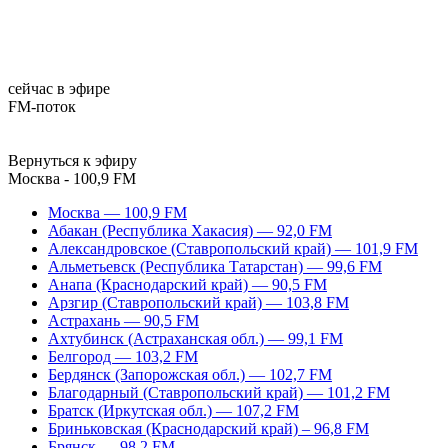
сейчас в эфире
FM-поток
Вернуться к эфиру
Москва - 100,9 FM
Москва — 100,9 FM
Абакан (Республика Хакасия) — 92,0 FM
Александровское (Ставропольский край) — 101,9 FM
Альметьевск (Республика Татарстан) — 99,6 FM
Анапа (Краснодарский край) — 90,5 FM
Арзгир (Ставропольский край) — 103,8 FM
Астрахань — 90,5 FM
Ахтубинск (Астраханская обл.) — 99,1 FM
Белгород — 103,2 FM
Бердянск (Запорожская обл.) — 102,7 FM
Благодарный (Ставропольский край) — 101,2 FM
Братск (Иркутская обл.) — 107,2 FM
Бриньковская (Краснодарский край) – 96,8 FM
Брянск — 98,2 FM