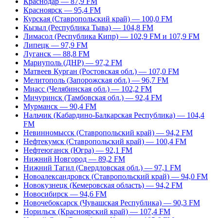
Краснодар — 87,9 FM
Красноярск — 95,4 FM
Курская (Ставропольский край) — 100,0 FM
Кызыл (Республика Тыва) — 104,8 FM
Лимасол (Республика Кипр) — 102,9 FM и 107,9 FM
Липецк — 97,9 FM
Луганск — 88,8 FM
Мариуполь (ДНР) — 97,2 FM
Матвеев Курган (Ростовская обл.) — 107,0 FM
Мелитополь (Запорожская обл.) — 96,7 FM
Миасс (Челябинская обл.) — 102,2 FM
Мичуринск (Тамбовская обл.) — 92,4 FM
Мурманск — 90,4 FM
Нальчик (Кабардино-Балкарская Республика) — 104,4
FM
Невинномысск (Ставропольский край) — 94,2 FM
Нефтекумск (Ставропольский край) — 100,4 FM
Нефтеюганск (Югра) — 92,1 FM
Нижний Новгород — 89,2 FM
Нижний Тагил (Свердловская обл.) — 97,1 FM
Новоалександровск (Ставропольский край) — 94,0 FM
Новокузнецк (Кемеровская область) — 94,2 FM
Новосибирск — 94,6 FM
Новочебоксарск (Чувашская Республика) — 90,3 FM
Норильск (Красноярский край) — 107,4 FM