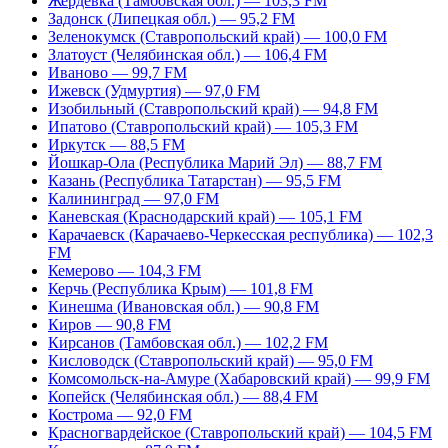
Жердевка (Тамбовская обл.) — 103,3 FM
Задонск (Липецкая обл.) — 95,2 FM
Зеленокумск (Ставропольский край) — 100,0 FM
Златоуст (Челябинская обл.) — 106,4 FM
Иваново — 99,7 FM
Ижевск (Удмуртия) — 97,0 FM
Изобильный (Ставропольский край) — 94,8 FM
Ипатово (Ставропольский край) — 105,3 FM
Иркутск — 88,5 FM
Йошкар-Ола (Республика Марий Эл) — 88,7 FM
Казань (Республика Татарстан) — 95,5 FM
Калининград — 97,0 FM
Каневская (Краснодарский край) — 105,1 FM
Карачаевск (Карачаево-Черкесская республика) — 102,3
FM
Кемерово — 104,3 FM
Керчь (Республика Крым) — 101,8 FM
Кинешма (Ивановская обл.) — 90,8 FM
Киров — 90,8 FM
Кирсанов (Тамбовская обл.) — 102,2 FM
Кисловодск (Ставропольский край) — 95,0 FM
Комсомольск-на-Амуре (Хабаровский край) — 99,9 FM
Копейск (Челябинская обл.) — 88,4 FM
Кострома — 92,0 FM
Красногвардейское (Ставропольский край) — 104,5 FM