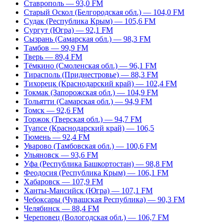
Ставрополь — 93,0 FM
Старый Оскол (Белгородская обл.) — 104,0 FM
Судак (Республика Крым) — 105,6 FM
Сургут (Югра) — 92,1 FM
Сызрань (Самарская обл.) — 98,3 FM
Тамбов — 99,9 FM
Тверь — 89,4 FM
Тёмкино (Смоленская обл.) — 96,1 FM
Тирасполь (Приднестровье) — 88,3 FM
Тихорецк (Краснодарский край) — 102,4 FM
Токмак (Запорожская обл.) — 104,9 FM
Тольятти (Самарская обл.) — 94,9 FM
Томск — 92,6 FM
Торжок (Тверская обл.) — 94,7 FM
Туапсе (Краснодарский край) — 106,5
Тюмень — 92,4 FM
Уварово (Тамбовская обл.) — 100,6 FM
Ульяновск — 93,6 FM
Уфа (Республика Башкортостан) — 98,8 FM
Феодосия (Республика Крым) — 106,1 FM
Хабаровск — 107,9 FM
Ханты-Мансийск (Югра) — 107,1 FM
Чебоксары (Чувашская Республика) — 90,3 FM
Челябинск — 88,4 FM
Череповец (Вологодская обл.) — 106,7 FM