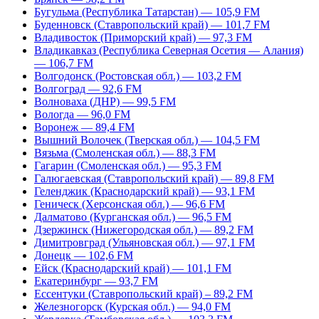
Бугульма (Республика Татарстан) — 105,9 FM
Буденновск (Ставропольский край) — 101,7 FM
Владивосток (Приморский край) — 97,3 FM
Владикавказ (Республика Северная Осетия — Алания)
— 106,7 FM
Волгодонск (Ростовская обл.) — 103,2 FM
Волгоград — 92,6 FM
Волноваха (ДНР) — 99,5 FM
Вологда — 96,0 FM
Воронеж — 89,4 FM
Вышний Волочек (Тверская обл.) — 104,5 FM
Вязьма (Смоленская обл.) — 88,3 FM
Гагарин (Смоленская обл.) — 95,3 FM
Галюгаевская (Ставропольский край) — 89,8 FM
Геленджик (Краснодарский край) — 93,1 FM
Геническ (Херсонская обл.) — 96,6 FM
Далматово (Курганская обл.) — 96,5 FM
Дзержинск (Нижегородская обл.) — 89,2 FM
Димитровград (Ульяновская обл.) — 97,1 FM
Донецк — 102,6 FM
Ейск (Краснодарский край) — 101,1 FM
Екатеринбург — 93,7 FM
Ессентуки (Ставропольский край) – 89,2 FM
Железногорск (Курская обл.) — 94,0 FM