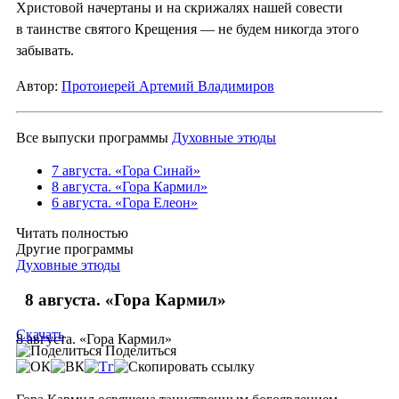
Христовой начертаны и на скрижалях нашей совести
в таинстве святого Крещения — не будем никогда этого
забывать.
Автор:
Протоиерей Артемий Владимиров
Все выпуски программы
Духовные этюды
7 августа. «Гора Синай»
8 августа. «Гора Кармил»
6 августа. «Гора Елеон»
Читать полностью
Другие программы
Духовные этюды
8 августа. «Гора Кармил»
Скачать
8 августа. «Гора Кармил»
Поделиться