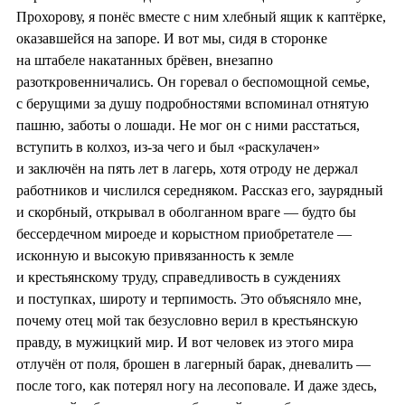
Прохорову, я понёс вместе с ним хлебный ящик к каптёрке,
оказавшейся на запоре. И вот мы, сидя в сторонке
на штабеле накатанных брёвен, внезапно
разоткровенничались. Он горевал о беспомощной семье,
с берущими за душу подробностями вспоминал отнятую
пашню, заботы о лошади. Не мог он с ними расстаться,
вступить в колхоз, из-за чего и был «раскулачен»
и заключён на пять лет в лагерь, хотя отроду не держал
работников и числился середняком. Рассказ его, заурядный
и скорбный, открывал в оболганном враге — будто бы
бессердечном мироеде и корыстном приобретателе —
исконную и высокую привязанность к земле
и крестьянскому труду, справедливость в суждениях
и поступках, широту и терпимость. Это объясняло мне,
почему отец мой так безусловно верил в крестьянскую
правду, в мужицкий мир. И вот человек из этого мира
отлучён от поля, брошен в лагерный барак, дневалить —
после того, как потерял ногу на лесоповале. И даже здесь,