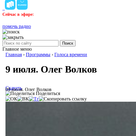
Сейчас в эфире:
помочь радио
Поиск
Главное меню
Главная
›
Программы
›
Голоса времени
9 июля. Олег Волков
Скачать
09 июля. Олег Волков
Поделиться