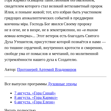
Гора Кармил освящена таинственным богоявлением,
свидетелем которого стал великий ветхозаветный пророк
Илия, и поныне живой; тот, кто избран быть участником
грядущих апокалиптических событий в преддверии
кончины мiра. Господь Бог явился Своему пророку
не в огне, не в вихре, не в землетрясении, но
«в тихом
веянии ветерка»...
Этот ветерок есть благодать Святого
Духа Утешителя, присутствие которой познаётся и нами —
по тишине сердечной, внутренних кротости и смирению,
свободе ума от помыслов и мечтаний, по молитвенной
устремлённости нашего духа к Создателю.
Автор:
Протоиерей Артемий Владимиров
Все выпуски программы
Духовные этюды
7 августа. «Гора Синай»
8 августа. «Гора Кармил»
6 августа. «Гора Елеон»
Читать полностью