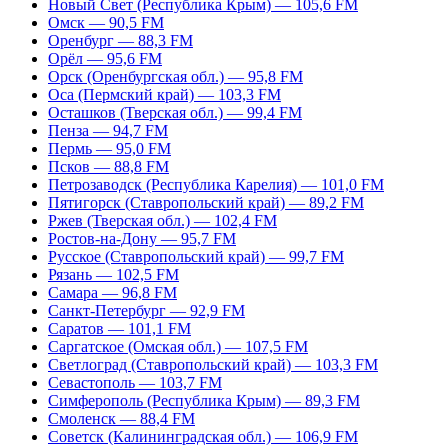
Новый Свет (Республика Крым) — 105,6 FM
Омск — 90,5 FM
Оренбург — 88,3 FM
Орёл — 95,6 FM
Орск (Оренбургская обл.) — 95,8 FM
Оса (Пермский край) — 103,3 FM
Осташков (Тверская обл.) — 99,4 FM
Пенза — 94,7 FM
Пермь — 95,0 FM
Псков — 88,8 FM
Петрозаводск (Республика Карелия) — 101,0 FM
Пятигорск (Ставропольский край) — 89,2 FM
Ржев (Тверская обл.) — 102,4 FM
Ростов-на-Дону — 95,7 FM
Русское (Ставропольский край) — 99,7 FM
Рязань — 102,5 FM
Самара — 96,8 FM
Санкт-Петербург — 92,9 FM
Саратов — 101,1 FM
Саргатское (Омская обл.) — 107,5 FM
Светлоград (Ставропольский край) — 103,3 FM
Севастополь — 103,7 FM
Симферополь (Республика Крым) — 89,3 FM
Смоленск — 88,4 FM
Советск (Калининградская обл.) — 106,9 FM