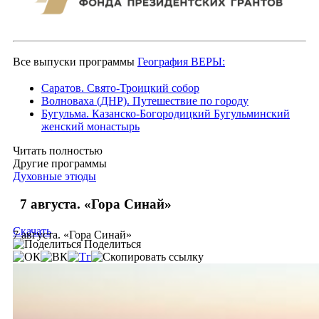
Все выпуски программы
География ВЕРЫ:
Саратов. Свято-Троицкий собор
Волноваха (ДНР). Путешествие по городу
Бугульма. Казанско-Богородицкий Бугульминский
женский монастырь
Читать полностью
Другие программы
Духовные этюды
7 августа. «Гора Синай»
Скачать
7 августа. «Гора Синай»
Поделиться