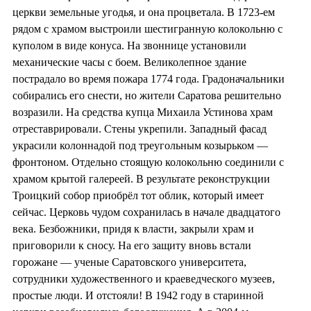
церкви земельные угодья, и она процветала. В 1723-ем
рядом с храмом выстроили шестигранную колокольню с
куполом в виде конуса. На звоннице установили
механические часы с боем. Великолепное здание
пострадало во время пожара 1774 года. Градоначальники
собирались его снести, но жители Саратова решительно
возразили. На средства купца Михаила Устинова храм
отреставрировали. Стены укрепили. Западный фасад
украсили колоннадой под треугольным козырьком —
фронтоном. Отдельно стоящую колокольню соединили с
храмом крытой галереей. В результате реконструкции
Троицкий собор приобрёл тот облик, который имеет
сейчас. Церковь чудом сохранилась в начале двадцатого
века. Безбожники, придя к власти, закрыли храм и
приговорили к сносу. На его защиту вновь встали
горожане — ученые Саратовского университета,
сотрудники художественного и краеведческого музеев,
простые люди. И отстояли! В 1942 году в старинной