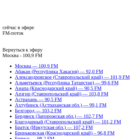
сейчас в эфире
FM-поток
Вернуться к эфиру
Москва - 100,9 FM
Москва — 100,9 FM
Абакан (Республика Хакасия) — 92,0 FM
Александровское (Ставропольский край) — 101,9 FM
Альметьевск (Республика Татарстан) — 99,6 FM
Анапа (Краснодарский край) — 90,5 FM
Арзгир (Ставропольский край) — 103,8 FM
Астрахань — 90,5 FM
Ахтубинск (Астраханская обл.) — 99,1 FM
Белгород — 103,2 FM
Бердянск (Запорожская обл.) — 102,7 FM
Благодарный (Ставропольский край) — 101,2 FM
Братск (Иркутская обл.) — 107,2 FM
Бриньковская (Краснодарский край) – 96,8 FM
Брянск — 98,2 FM