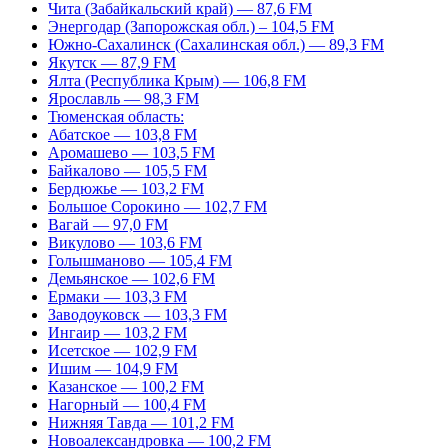
Чита (Забайкальский край) — 87,6 FM
Энергодар (Запорожская обл.) – 104,5 FM
Южно-Сахалинск (Сахалинская обл.) — 89,3 FM
Якутск — 87,9 FM
Ялта (Республика Крым) — 106,8 FM
Ярославль — 98,3 FM
Тюменская область:
Абатское — 103,8 FM
Аромашево — 103,5 FM
Байкалово — 105,5 FM
Бердюжье — 103,2 FM
Большое Сорокино — 102,7 FM
Вагай — 97,0 FM
Викулово — 103,6 FM
Голышманово — 105,4 FM
Демьянское — 102,6 FM
Ермаки — 103,3 FM
Заводоуковск — 103,3 FM
Ингаир — 103,2 FM
Исетское — 102,9 FM
Ишим — 104,9 FM
Казанское — 100,2 FM
Нагорный — 100,4 FM
Нижняя Тавда — 101,2 FM
Новоалександровка — 100,2 FM