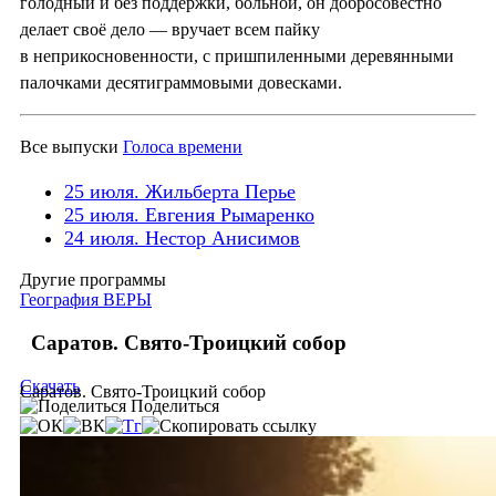
голодный и без поддержки, больной, он добросовестно
делает своё дело — вручает всем пайку
в неприкосновенности, с пришпиленными деревянными
палочками десятиграммовыми довесками.
Все выпуски
Голоса времени
25 июля. Жильберта Перье
25 июля. Евгения Рымаренко
24 июля. Нестор Анисимов
Другие программы
География ВЕРЫ
Саратов. Свято-Троицкий собор
Скачать
Саратов. Свято-Троицкий собор
Поделиться