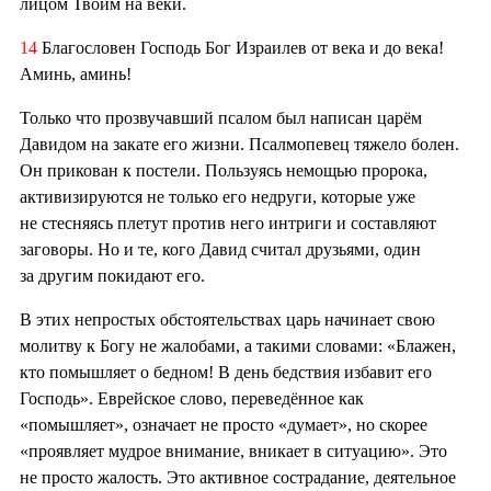
лицом Твоим на веки.
14
Благословен Господь Бог Израилев от века и до века!
Аминь, аминь!
Только что прозвучавший псалом был написан царём
Давидом на закате его жизни. Псалмопевец тяжело болен.
Он прикован к постели. Пользуясь немощью пророка,
активизируются не только его недруги, которые уже
не стесняясь плетут против него интриги и составляют
заговоры. Но и те, кого Давид считал друзьями, один
за другим покидают его.
В этих непростых обстоятельствах царь начинает свою
молитву к Богу не жалобами, а такими словами: «Блажен,
кто помышляет о бедном! В день бедствия избавит его
Господь». Еврейское слово, переведённое как
«помышляет», означает не просто «думает», но скорее
«проявляет мудрое внимание, вникает в ситуацию». Это
не просто жалость. Это активное сострадание, деятельное