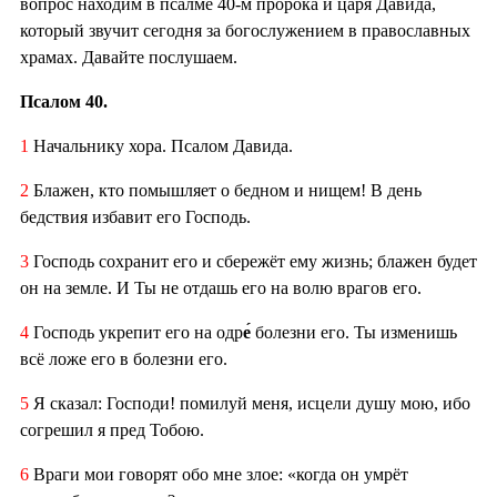
вопрос находим в псалме 40-м пророка и царя Давида,
который звучит сегодня за богослужением в православных
храмах. Давайте послушаем.
Псалом 40.
1
Начальнику хора. Псалом Давида.
2
Блажен, кто помышляет о бедном и нищем! В день
бедствия избавит его Господь.
3
Господь сохранит его и сбережёт ему жизнь; блажен будет
он на земле. И Ты не отдашь его на волю врагов его.
4
Господь укрепит его на одр
е́
болезни его. Ты изменишь
всё ложе его в болезни его.
5
Я сказал: Господи! помилуй меня, исцели душу мою, ибо
согрешил я пред Тобою.
6
Враги мои говорят обо мне злое: «когда он умрёт