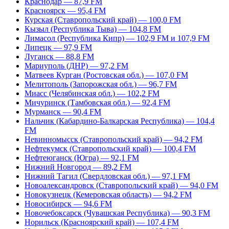
Краснодар — 87,9 FM
Красноярск — 95,4 FM
Курская (Ставропольский край) — 100,0 FM
Кызыл (Республика Тыва) — 104,8 FM
Лимасол (Республика Кипр) — 102,9 FM и 107,9 FM
Липецк — 97,9 FM
Луганск — 88,8 FM
Мариуполь (ДНР) — 97,2 FM
Матвеев Курган (Ростовская обл.) — 107,0 FM
Мелитополь (Запорожская обл.) — 96,7 FM
Миасс (Челябинская обл.) — 102,2 FM
Мичуринск (Тамбовская обл.) — 92,4 FM
Мурманск — 90,4 FM
Нальчик (Кабардино-Балкарская Республика) — 104,4
FM
Невинномысск (Ставропольский край) — 94,2 FM
Нефтекумск (Ставропольский край) — 100,4 FM
Нефтеюганск (Югра) — 92,1 FM
Нижний Новгород — 89,2 FM
Нижний Тагил (Свердловская обл.) — 97,1 FM
Новоалександровск (Ставропольский край) — 94,0 FM
Новокузнецк (Кемеровская область) — 94,2 FM
Новосибирск — 94,6 FM
Новочебоксарск (Чувашская Республика) — 90,3 FM
Норильск (Красноярский край) — 107,4 FM