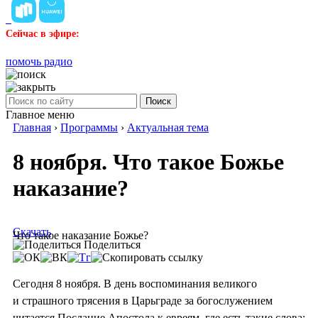
Сейчас в эфире:
помочь радио
Поиск
Главное меню
Главная
›
Программы
›
Актуальная тема
8 ноября. Что такое Божье
наказание?
Скачать
Что такое наказание Божье?
Поделиться
Сегодня 8 ноября. В день воспоминания великого
и страшного трясения в Царьграде за богослужением
читается Послание Апостола к евреям, где есть такие слова: