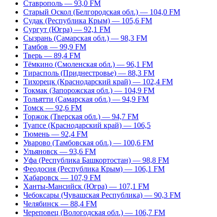
Ставрополь — 93,0 FM
Старый Оскол (Белгородская обл.) — 104,0 FM
Судак (Республика Крым) — 105,6 FM
Сургут (Югра) — 92,1 FM
Сызрань (Самарская обл.) — 98,3 FM
Тамбов — 99,9 FM
Тверь — 89,4 FM
Тёмкино (Смоленская обл.) — 96,1 FM
Тирасполь (Приднестровье) — 88,3 FM
Тихорецк (Краснодарский край) — 102,4 FM
Токмак (Запорожская обл.) — 104,9 FM
Тольятти (Самарская обл.) — 94,9 FM
Томск — 92,6 FM
Торжок (Тверская обл.) — 94,7 FM
Туапсе (Краснодарский край) — 106,5
Тюмень — 92,4 FM
Уварово (Тамбовская обл.) — 100,6 FM
Ульяновск — 93,6 FM
Уфа (Республика Башкортостан) — 98,8 FM
Феодосия (Республика Крым) — 106,1 FM
Хабаровск — 107,9 FM
Ханты-Мансийск (Югра) — 107,1 FM
Чебоксары (Чувашская Республика) — 90,3 FM
Челябинск — 88,4 FM
Череповец (Вологодская обл.) — 106,7 FM