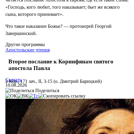
«Господь, кого любит, того наказывает; бьет же всякого
сына, которого принимает».
Что такое наказание Божье? — протоиерей Георгий
Завершинский.
Другие программы
Апостольские чтения
Второе послание к Коринфянам святого
апостола Павла
Скачать
2 Кор., 171 зач., II, 3-15 (о. Дмитрий Барицкий)
10.08.2026
Поделиться