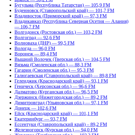
Бугульма (Республика Татарстан) — 105,9 FM
Буденновск (Ставропольский край) — 101,7 FM
Владивосток (Приморский край) — 97,3 FM
Владикавказ (Республика Северная Осетия — Алания)
— 106,7 FM
Волгодонск (Ростовская обл.) — 103,2 FM
Волгоград — 92,6 FM
Волноваха (ДНР) — 99,5 FM
Вологда — 96,0 FM
Воронеж — 89,4 FM
Вышний Волочек (Тверская обл.) — 104,5 FM
Вязьма (Смоленская обл.) — 88,3 FM
Гагарин (Смоленская обл.) — 95,3 FM
Галюгаевская (Ставропольский край) — 89,8 FM
Геленджик (Краснодарский край) — 93,1 FM
Геническ (Херсонская обл.) — 96,6 FM
Далматово (Курганская обл.) — 96,5 FM
Дзержинск (Нижегородская обл.) — 89,2 FM
Димитровград (Ульяновская обл.) — 97,1 FM
Донецк — 102,6 FM
Ейск (Краснодарский край) — 101,1 FM
Екатеринбург — 93,7 FM
Ессентуки (Ставропольский край) – 89,2 FM
Железногорск (Курская обл.) — 94,0 FM