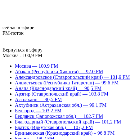
сейчас в эфире
FM-поток
Вернуться к эфиру
Москва - 100,9 FM
Москва — 100,9 FM
Абакан (Республика Хакасия) — 92,0 FM
Александровское (Ставропольский край) — 101,9 FM
Альметьевск (Республика Татарстан) — 99,6 FM
Анапа (Краснодарский край) — 90,5 FM
Арзгир (Ставропольский край) — 103,8 FM
Астрахань — 90,5 FM
Ахтубинск (Астраханская обл.) — 99,1 FM
Белгород — 103,2 FM
Бердянск (Запорожская обл.) — 102,7 FM
Благодарный (Ставропольский край) — 101,2 FM
Братск (Иркутская обл.) — 107,2 FM
Бриньковская (Краснодарский край) – 96,8 FM
Брянск — 98,2 FM