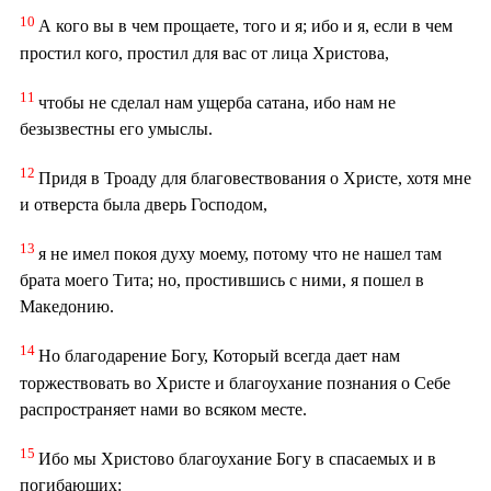
10
А кого вы в чем прощаете, того и я; ибо и я, если в чем
простил кого, простил для вас от лица Христова,
11
чтобы не сделал нам ущерба сатана, ибо нам не
безызвестны его умыслы.
12
Придя в Троаду для благовествования о Христе, хотя мне
и отверста была дверь Господом,
13
я не имел покоя духу моему, потому что не нашел там
брата моего Тита; но, простившись с ними, я пошел в
Македонию.
14
Но благодарение Богу, Который всегда дает нам
торжествовать во Христе и благоухание познания о Себе
распространяет нами во всяком месте.
15
Ибо мы Христово благоухание Богу в спасаемых и в
погибающих: