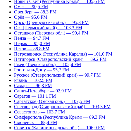
Новый Свет (Республика Крым) — 105,6 FM
Омск — 90,5 FM
Оренбург — 88,3 FM
Орёл — 95,6 FM
Орск (Оренбургская обл.) — 95,8 FM
Оса (Пермский край) — 103,3 FM
Осташков (Тверская обл.) — 99,4 FM
Пенза — 94,7 FM
Пермь — 95,0 FM
Псков — 88,8 FM
Петрозаводск (Республика Карелия) — 101,0 FM
Пятигорск (Ставропольский край) — 89,2 FM
Ржев (Тверская обл.) — 102,4 FM
Ростов-на-Дону — 95,7 FM
Русское (Ставропольский край) — 99,7 FM
Рязань — 102,5 FM
Самара — 96,8 FM
Санкт-Петербург — 92,9 FM
Саратов — 101,1 FM
Саргатское (Омская обл.) — 107,5 FM
Светлоград (Ставропольский край) — 103,3 FM
Севастополь — 103,7 FM
Симферополь (Республика Крым) — 89,3 FM
Смоленск — 88,4 FM
Советск (Калининградская обл.) — 106,9 FM