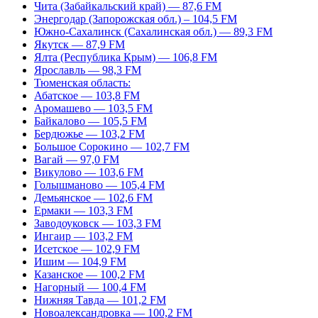
Чита (Забайкальский край) — 87,6 FM
Энергодар (Запорожская обл.) – 104,5 FM
Южно-Сахалинск (Сахалинская обл.) — 89,3 FM
Якутск — 87,9 FM
Ялта (Республика Крым) — 106,8 FM
Ярославль — 98,3 FM
Тюменская область:
Абатское — 103,8 FM
Аромашево — 103,5 FM
Байкалово — 105,5 FM
Бердюжье — 103,2 FM
Большое Сорокино — 102,7 FM
Вагай — 97,0 FM
Викулово — 103,6 FM
Голышманово — 105,4 FM
Демьянское — 102,6 FM
Ермаки — 103,3 FM
Заводоуковск — 103,3 FM
Ингаир — 103,2 FM
Исетское — 102,9 FM
Ишим — 104,9 FM
Казанское — 100,2 FM
Нагорный — 100,4 FM
Нижняя Тавда — 101,2 FM
Новоалександровка — 100,2 FM