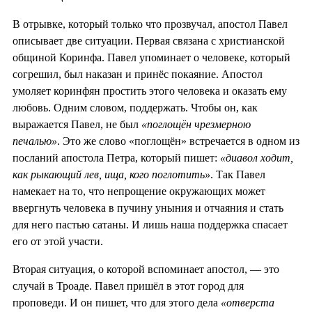
В отрывке, который только что прозвучал, апостол Павел
описывает две ситуации. Первая связана с христианской
общиной Коринфа. Павел упоминает о человеке, который
согрешил, был наказан и принёс покаяние. Апостол
умоляет коринфян простить этого человека и оказать ему
любовь. Одним словом, поддержать. Чтобы он, как
выражается Павел, не был
«поглощён чрезмерною
печалью»
. Это же слово «поглощён» встречается в одном из
посланий апостола Петра, который пишет:
«диавол ходит,
как рыкающий лев, ища, кого поглотить»
. Так Павел
намекает на то, что непрощение окружающих может
ввергнуть человека в пучину уныния и отчаяния и стать
для него пастью сатаны. И лишь наша поддержка спасает
его от этой участи.
Вторая ситуация, о которой вспоминает апостол, — это
случай в Троаде. Павел пришёл в этот город для
проповеди. И он пишет, что для этого дела
«отверста