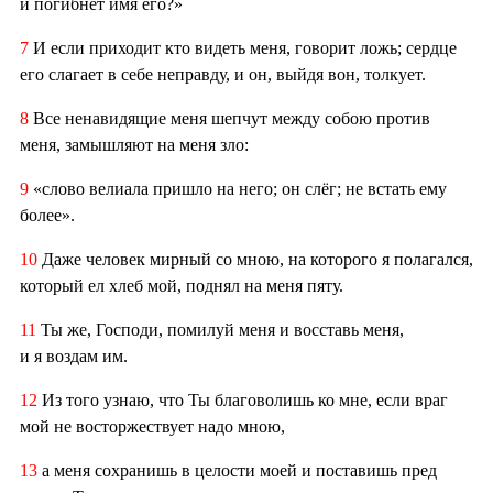
и погибнет имя его?»
7
И если приходит кто видеть меня, говорит ложь; сердце
его слагает в себе неправду, и он, выйдя вон, толкует.
8
Все ненавидящие меня шепчут между собою против
меня, замышляют на меня зло:
9
«слово велиала пришло на него; он слёг; не встать ему
более».
10
Даже человек мирный со мною, на которого я полагался,
который ел хлеб мой, поднял на меня пяту.
11
Ты же, Господи, помилуй меня и восставь меня,
и я воздам им.
12
Из того узнаю, что Ты благоволишь ко мне, если враг
мой не восторжествует надо мною,
13
а меня сохранишь в целости моей и поставишь пред