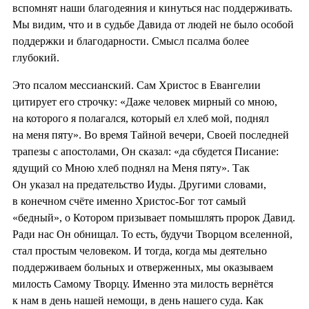
вспомнят наши благодеяния и кинуться нас поддерживать.
Мы видим, что и в судьбе Давида от людей не было особой
поддержки и благодарности. Смысл псалма более
глубокий.
Это псалом мессианский. Сам Христос в Евангелии
цитирует его строчку: «Даже человек мирный со мною,
на которого я полагался, который ел хлеб мой, поднял
на меня пяту». Во время Тайной вечери, Своей последней
трапезы с апостолами, Он сказал: «да сбудется Писание:
ядущий со Мною хлеб поднял на Меня пяту». Так
Он указал на предательство Иуды. Другими словами,
в конечном счёте именно Христос-Бог тот самый
«бедный», о Котором призывает помышлять пророк Давид.
Ради нас Он обнищал. То есть, будучи Творцом вселенной,
стал простым человеком. И тогда, когда мы деятельно
поддерживаем больных и отверженных, мы оказываем
милость Самому Творцу. Именно эта милость вернётся
к нам в день нашей немощи, в день нашего суда. Как