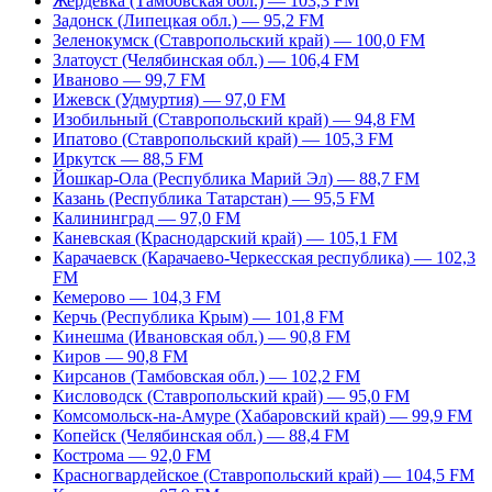
Жердевка (Тамбовская обл.) — 103,3 FM
Задонск (Липецкая обл.) — 95,2 FM
Зеленокумск (Ставропольский край) — 100,0 FM
Златоуст (Челябинская обл.) — 106,4 FM
Иваново — 99,7 FM
Ижевск (Удмуртия) — 97,0 FM
Изобильный (Ставропольский край) — 94,8 FM
Ипатово (Ставропольский край) — 105,3 FM
Иркутск — 88,5 FM
Йошкар-Ола (Республика Марий Эл) — 88,7 FM
Казань (Республика Татарстан) — 95,5 FM
Калининград — 97,0 FM
Каневская (Краснодарский край) — 105,1 FM
Карачаевск (Карачаево-Черкесская республика) — 102,3
FM
Кемерово — 104,3 FM
Керчь (Республика Крым) — 101,8 FM
Кинешма (Ивановская обл.) — 90,8 FM
Киров — 90,8 FM
Кирсанов (Тамбовская обл.) — 102,2 FM
Кисловодск (Ставропольский край) — 95,0 FM
Комсомольск-на-Амуре (Хабаровский край) — 99,9 FM
Копейск (Челябинская обл.) — 88,4 FM
Кострома — 92,0 FM
Красногвардейское (Ставропольский край) — 104,5 FM