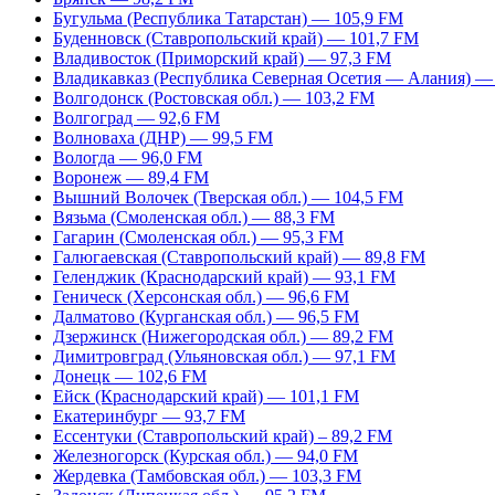
Бугульма (Республика Татарстан) — 105,9 FM
Буденновск (Ставропольский край) — 101,7 FM
Владивосток (Приморский край) — 97,3 FM
Владикавказ (Республика Северная Осетия — Алания) —
Волгодонск (Ростовская обл.) — 103,2 FM
Волгоград — 92,6 FM
Волноваха (ДНР) — 99,5 FM
Вологда — 96,0 FM
Воронеж — 89,4 FM
Вышний Волочек (Тверская обл.) — 104,5 FM
Вязьма (Смоленская обл.) — 88,3 FM
Гагарин (Смоленская обл.) — 95,3 FM
Галюгаевская (Ставропольский край) — 89,8 FM
Геленджик (Краснодарский край) — 93,1 FM
Геническ (Херсонская обл.) — 96,6 FM
Далматово (Курганская обл.) — 96,5 FM
Дзержинск (Нижегородская обл.) — 89,2 FM
Димитровград (Ульяновская обл.) — 97,1 FM
Донецк — 102,6 FM
Ейск (Краснодарский край) — 101,1 FM
Екатеринбург — 93,7 FM
Ессентуки (Ставропольский край) – 89,2 FM
Железногорск (Курская обл.) — 94,0 FM
Жердевка (Тамбовская обл.) — 103,3 FM