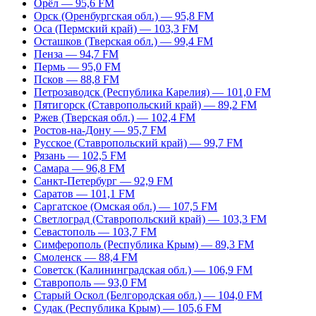
Орёл — 95,6 FM
Орск (Оренбургская обл.) — 95,8 FM
Оса (Пермский край) — 103,3 FM
Осташков (Тверская обл.) — 99,4 FM
Пенза — 94,7 FM
Пермь — 95,0 FM
Псков — 88,8 FM
Петрозаводск (Республика Карелия) — 101,0 FM
Пятигорск (Ставропольский край) — 89,2 FM
Ржев (Тверская обл.) — 102,4 FM
Ростов-на-Дону — 95,7 FM
Русское (Ставропольский край) — 99,7 FM
Рязань — 102,5 FM
Самара — 96,8 FM
Санкт-Петербург — 92,9 FM
Саратов — 101,1 FM
Саргатское (Омская обл.) — 107,5 FM
Светлоград (Ставропольский край) — 103,3 FM
Севастополь — 103,7 FM
Симферополь (Республика Крым) — 89,3 FM
Смоленск — 88,4 FM
Советск (Калининградская обл.) — 106,9 FM
Ставрополь — 93,0 FM
Старый Оскол (Белгородская обл.) — 104,0 FM
Судак (Республика Крым) — 105,6 FM