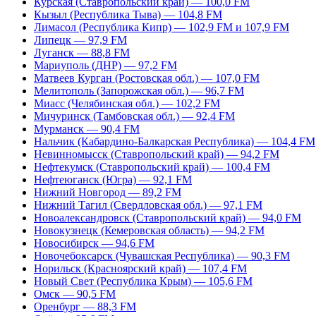
Курская (Ставропольский край) — 100,0 FM
Кызыл (Республика Тыва) — 104,8 FM
Лимасол (Республика Кипр) — 102,9 FM и 107,9 FM
Липецк — 97,9 FM
Луганск — 88,8 FM
Мариуполь (ДНР) — 97,2 FM
Матвеев Курган (Ростовская обл.) — 107,0 FM
Мелитополь (Запорожская обл.) — 96,7 FM
Миасс (Челябинская обл.) — 102,2 FM
Мичуринск (Тамбовская обл.) — 92,4 FM
Мурманск — 90,4 FM
Нальчик (Кабардино-Балкарская Республика) — 104,4 FM
Невинномысск (Ставропольский край) — 94,2 FM
Нефтекумск (Ставропольский край) — 100,4 FM
Нефтеюганск (Югра) — 92,1 FM
Нижний Новгород — 89,2 FM
Нижний Тагил (Свердловская обл.) — 97,1 FM
Новоалександровск (Ставропольский край) — 94,0 FM
Новокузнецк (Кемеровская область) — 94,2 FM
Новосибирск — 94,6 FM
Новочебоксарск (Чувашская Республика) — 90,3 FM
Норильск (Красноярский край) — 107,4 FM
Новый Свет (Республика Крым) — 105,6 FM
Омск — 90,5 FM
Оренбург — 88,3 FM