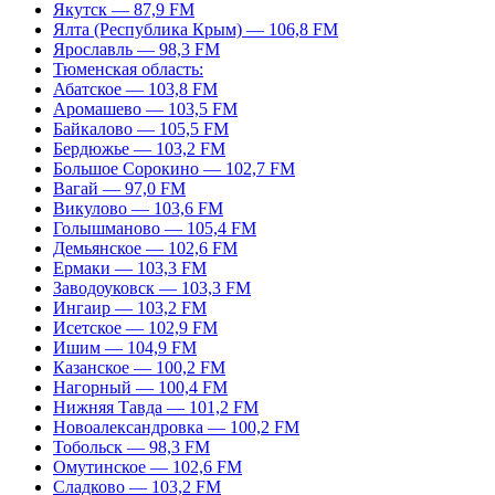
Якутск — 87,9 FM
Ялта (Республика Крым) — 106,8 FM
Ярославль — 98,3 FM
Тюменская область:
Абатское — 103,8 FM
Аромашево — 103,5 FM
Байкалово — 105,5 FM
Бердюжье — 103,2 FM
Большое Сорокино — 102,7 FM
Вагай — 97,0 FM
Викулово — 103,6 FM
Голышманово — 105,4 FM
Демьянское — 102,6 FM
Ермаки — 103,3 FM
Заводоуковск — 103,3 FM
Ингаир — 103,2 FM
Исетское — 102,9 FM
Ишим — 104,9 FM
Казанское — 100,2 FM
Нагорный — 100,4 FM
Нижняя Тавда — 101,2 FM
Новоалександровка — 100,2 FM
Тобольск — 98,3 FM
Омутинское — 102,6 FM
Сладково — 103,2 FM