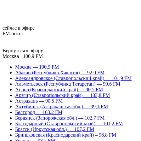
сейчас в эфире
FM-поток
Вернуться к эфиру
Москва - 100,9 FM
Москва — 100,9 FM
Абакан (Республика Хакасия) — 92,0 FM
Александровское (Ставропольский край) — 101,9 FM
Альметьевск (Республика Татарстан) — 99,6 FM
Анапа (Краснодарский край) — 90,5 FM
Арзгир (Ставропольский край) — 103,8 FM
Астрахань — 90,5 FM
Ахтубинск (Астраханская обл.) — 99,1 FM
Белгород — 103,2 FM
Бердянск (Запорожская обл.) — 102,7 FM
Благодарный (Ставропольский край) — 101,2 FM
Братск (Иркутская обл.) — 107,2 FM
Бриньковская (Краснодарский край) – 96,8 FM
Брянск — 98,2 FM