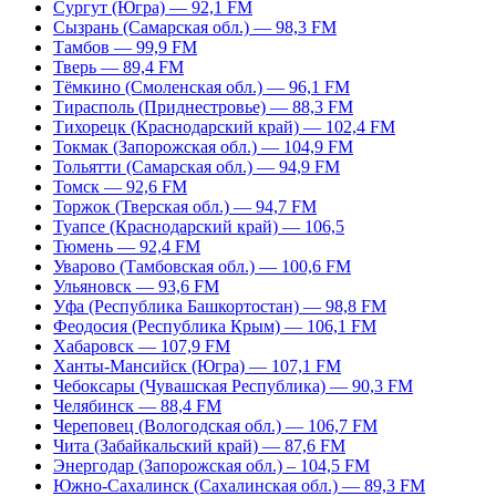
Сургут (Югра) — 92,1 FM
Сызрань (Самарская обл.) — 98,3 FM
Тамбов — 99,9 FM
Тверь — 89,4 FM
Тёмкино (Смоленская обл.) — 96,1 FM
Тирасполь (Приднестровье) — 88,3 FM
Тихорецк (Краснодарский край) — 102,4 FM
Токмак (Запорожская обл.) — 104,9 FM
Тольятти (Самарская обл.) — 94,9 FM
Томск — 92,6 FM
Торжок (Тверская обл.) — 94,7 FM
Туапсе (Краснодарский край) — 106,5
Тюмень — 92,4 FM
Уварово (Тамбовская обл.) — 100,6 FM
Ульяновск — 93,6 FM
Уфа (Республика Башкортостан) — 98,8 FM
Феодосия (Республика Крым) — 106,1 FM
Хабаровск — 107,9 FM
Ханты-Мансийск (Югра) — 107,1 FM
Чебоксары (Чувашская Республика) — 90,3 FM
Челябинск — 88,4 FM
Череповец (Вологодская обл.) — 106,7 FM
Чита (Забайкальский край) — 87,6 FM
Энергодар (Запорожская обл.) – 104,5 FM
Южно-Сахалинск (Сахалинская обл.) — 89,3 FM