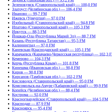
Задонск (Липецкая обл.) — 95,2 FM
Зеленокумск (Ставропольский край) — 100,0 FM
Златоуст (Челябинская обл.) — 106,4 FM
Иваново — 99,7 FM
Ижевск (Удмуртия) — 97,0 FM
Изобильный (Ставропольский край) — 94,8 FM
Ипатово (Ставропольский край) — 105,3 FM
Иркутск — 88,5 FM
Йошкар-Ола (Республика Марий Эл) — 88,7 FM
Казань (Республика Татарстан) — 95,5 FM
Калининград — 97,0 FM
Каневская (Краснодарский край) — 105,1 FM
Карачаевск (Карачаево-Черкесская республика) — 102,3 
Кемерово — 104,3 FM
Керчь (Республика Крым) — 101,8 FM
Кинешма (Ивановская обл.) — 90,8 FM
Киров — 90,8 FM
Кирсанов (Тамбовская обл.) — 102,2 FM
Кисловодск (Ставропольский край) — 95,0 FM
Комсомольск-на-Амуре (Хабаровский край) — 99,9 FM
Копейск (Челябинская обл.) — 88,4 FM
Кострома — 92,0 FM
Красногвардейское (Ставропольский край) — 104,5 FM
Краснодар — 87,9 FM
Красноярск — 95,4 FM