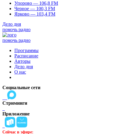
Упорово — 106,8 FM
Черное — 100,3 FM
Ярково — 103,4 FM
Дело дня
помочь радио
помочь радио
Программы
Расписание
Авторы
Дело дня
О нас
Социальные сети
Стриминги
Приложение
Сейчас в эфире: