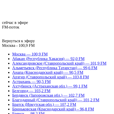
сейчас в эфире
FM-поток
Вернуться к эфиру
Москва - 100,9 FM
Москва — 100,9 FM
Абакан (Республика Хакасия) — 92,0 FM
Александровское (Ставропольский край) — 101,9 FM
Альметьевск (Республика Татарстан) — 99,6 FM
Анапа (Краснодарский край) — 90,5 FM
Арзгир (Ставропольский край) — 103,8 FM
Астрахань — 90,5 FM
Ахтубинск (Астраханская обл.) — 99,1 FM
Белгород — 103,2 FM
Бердянск (Запорожская обл.) — 102,7 FM
Благодарный (Ставропольский край) — 101,2 FM
Братск (Иркутская обл.) — 107,2 FM
Бриньковская (Краснодарский край) – 96,8 FM
Брянск — 98,2 FM