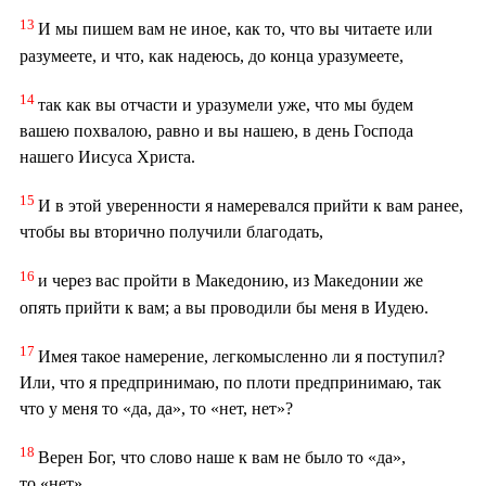
13
И мы пишем вам не иное, как то, что вы читаете или
разумеете, и что, как надеюсь, до конца уразумеете,
14
так как вы отчасти и уразумели уже, что мы будем
вашею похвалою, равно и вы нашею, в день Господа
нашего Иисуса Христа.
15
И в этой уверенности я намеревался прийти к вам ранее,
чтобы вы вторично получили благодать,
16
и через вас пройти в Македонию, из Македонии же
опять прийти к вам; а вы проводили бы меня в Иудею.
17
Имея такое намерение, легкомысленно ли я поступил?
Или, что я предпринимаю, по плоти предпринимаю, так
что у меня то «да, да», то «нет, нет»?
18
Верен Бог, что слово наше к вам не было то «да»,
то «нет».