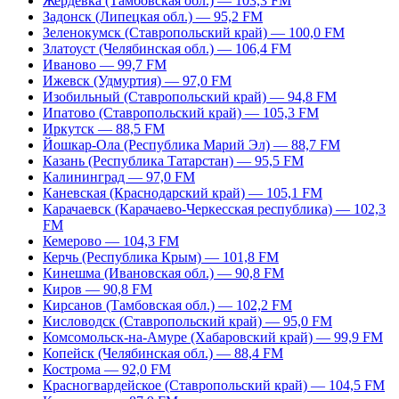
Жердевка (Тамбовская обл.) — 103,3 FM
Задонск (Липецкая обл.) — 95,2 FM
Зеленокумск (Ставропольский край) — 100,0 FM
Златоуст (Челябинская обл.) — 106,4 FM
Иваново — 99,7 FM
Ижевск (Удмуртия) — 97,0 FM
Изобильный (Ставропольский край) — 94,8 FM
Ипатово (Ставропольский край) — 105,3 FM
Иркутск — 88,5 FM
Йошкар-Ола (Республика Марий Эл) — 88,7 FM
Казань (Республика Татарстан) — 95,5 FM
Калининград — 97,0 FM
Каневская (Краснодарский край) — 105,1 FM
Карачаевск (Карачаево-Черкесская республика) — 102,3
FM
Кемерово — 104,3 FM
Керчь (Республика Крым) — 101,8 FM
Кинешма (Ивановская обл.) — 90,8 FM
Киров — 90,8 FM
Кирсанов (Тамбовская обл.) — 102,2 FM
Кисловодск (Ставропольский край) — 95,0 FM
Комсомольск-на-Амуре (Хабаровский край) — 99,9 FM
Копейск (Челябинская обл.) — 88,4 FM
Кострома — 92,0 FM
Красногвардейское (Ставропольский край) — 104,5 FM