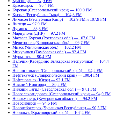
Краснодар — 87,9 FM
Красноярск — 95,4 FM
Курская (Ставропольский край) — 100,0 FM
Кызыл (Республика Тыва) — 104,8 FM
Лимасол (Республика Кипр) — 102,9 FM и 107,9 FM
Липецк — 97,9 FM
Луганск — 88,8 FM
Мариуполь (ДНР) — 97,2 FM
Матвеев Курган (Ростовская обл.) — 107,0 FM
Мелитополь (Запорожская обл.) — 96,7 FM
Миасс (Челябинская обл.) — 102,2 FM
Мичуринск (Тамбовская обл.) — 92,4 FM
Мурманск — 90,4 FM
Нальчик (Кабардино-Балкарская Республика) — 104,4
FM
Невинномысск (Ставропольский край) — 94,2 FM
Нефтекумск (Ставропольский край) — 100,4 FM
Нефтеюганск (Югра) — 92,1 FM
Нижний Новгород — 89,2 FM
Нижний Тагил (Свердловская обл.) — 97,1 FM
Новоалександровск (Ставропольский край) — 94,0 FM
Новокузнецк (Кемеровская область) — 94,2 FM
Новосибирск — 94,6 FM
Новочебоксарск (Чувашская Республика) — 90,3 FM
Норильск (Красноярский край) — 107,4 FM