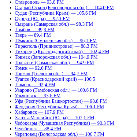
Ставрополь — 93,0 FM
Старый Оскол (Белгородская обл.) — 104,0 FM
Судак (Республика Крым) — 105,6 FM
Сургут (Югра) — 92,1 FM
Сызрань (Самарская обл.) — 98,3 FM
Тамбов — 99,9 FM
Тверь — 89,4 FM
Тёмкино (Смоленская обл.) — 96,1 FM
Тирасполь (Приднестровье) — 88,3 FM
Тихорецк (Краснодарский край) — 102,4 FM
Токмак (Запорожская обл.) — 104,9 FM
Тольятти (Самарская обл.) — 94,9 FM
Томск — 92,6 FM
Торжок (Тверская обл.) — 94,7 FM
Туапсе (Краснодарский край) — 106,5
Тюмень — 92,4 FM
Уварово (Тамбовская обл.) — 100,6 FM
Ульяновск — 93,6 FM
Уфа (Республика Башкортостан) — 98,8 FM
Феодосия (Республика Крым) — 106,1 FM
Хабаровск — 107,9 FM
Ханты-Мансийск (Югра) — 107,1 FM
Чебоксары (Чувашская Республика) — 90,3 FM
Челябинск — 88,4 FM
Череповец (Вологодская обл.) — 106,7 FM