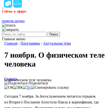
Сейчас в эфире:
помочь радио
Поиск
Главное меню
Главная
›
Программы
›
Актуальная тема
7 ноября. О физическом теле
человека
Скачать
О физическом теле человека
Поделиться
Сегодня 7 ноября. За богослужением читается отрывок
из Второго Послания Апостола Павла к коринфянам, где
есть такие слова: «Водворяясь в теле, мы устранены