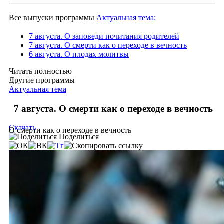
Все выпуски программы
Актуальная тема:
7 августа. О заповеди почитания родителей
7 августа. О смерти как о переходе в вечность
6 августа. О плодах молитвы
Читать полностью
Другие программы
Актуальная тема
7 августа. О смерти как о переходе в вечность
Скачать
О смерти как о переходе в вечность
Поделиться