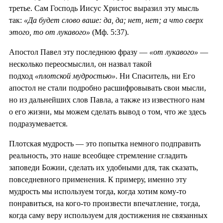
третье. Сам Господь Иисус Христос выразил эту мысль
так:
«Да будет слово ваше: да, да; нет, нет; а что сверх
этого, то от лукавого»
(Мф. 5:37).
Апостол Павел эту последнюю фразу —
«от лукавого»
—
несколько переосмыслил, он назвал такой
подход
«плотской мудростью»
. Ни Спаситель, ни Его
апостол не стали подробно расшифровывать свои мысли,
но из дальнейших слов Павла, а также из известного нам
о его жизни, мы можем сделать вывод о том, что же здесь
подразумевается.
Плотская мудрость — это попытка немного подправить
реальность, это наше всеобщее стремление сгладить
заповеди Божии, сделать их удобными для, так сказать,
повседневного применения. К примеру, именно эту
мудрость мы используем тогда, когда хотим кому-то
понравиться, на кого-то произвести впечатление, тогда,
когда саму веру используем для достижения не связанных