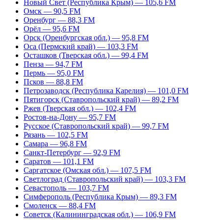
Новый Свет (Республика Крым) — 105,6 FM
Омск — 90,5 FM
Оренбург — 88,3 FM
Орёл — 95,6 FM
Орск (Оренбургская обл.) — 95,8 FM
Оса (Пермский край) — 103,3 FM
Осташков (Тверская обл.) — 99,4 FM
Пенза — 94,7 FM
Пермь — 95,0 FM
Псков — 88,8 FM
Петрозаводск (Республика Карелия) — 101,0 FM
Пятигорск (Ставропольский край) — 89,2 FM
Ржев (Тверская обл.) — 102,4 FM
Ростов-на-Дону — 95,7 FM
Русское (Ставропольский край) — 99,7 FM
Рязань — 102,5 FM
Самара — 96,8 FM
Санкт-Петербург — 92,9 FM
Саратов — 101,1 FM
Саргатское (Омская обл.) — 107,5 FM
Светлоград (Ставропольский край) — 103,3 FM
Севастополь — 103,7 FM
Симферополь (Республика Крым) — 89,3 FM
Смоленск — 88,4 FM
Советск (Калининградская обл.) — 106,9 FM