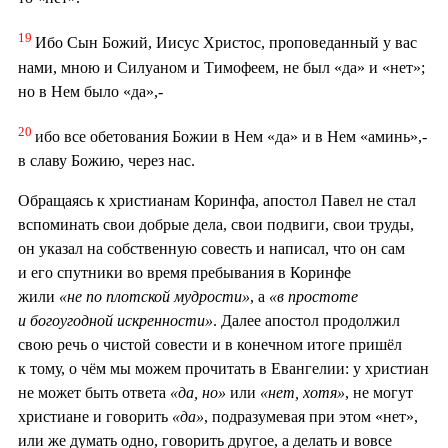
19
Ибо Сын Божий, Иисус Христос, проповеданный у вас
нами, мною и Силуаном и Тимофеем, не был «да» и «нет»;
но в Нем было «да»,-
20
ибо все обетования Божии в Нем «да» и в Нем «аминь»,-
в славу Божию, через нас.
Обращаясь к христианам Коринфа, апостол Павел не стал
вспоминать свои добрые дела, свои подвиги, свои труды,
он указал на собственную совесть и написал, что он сам
и его спутники во время пребывания в Коринфе
жили
«не по плотской мудрости»
, а
«в простоте
и богоугодной искренности»
. Далее апостол продолжил
свою речь о чистой совести и в конечном итоге пришёл
к тому, о чём мы можем прочитать в Евангелии: у христиан
не может быть ответа
«да, но»
или
«нет, хотя»
, не могут
христиане и говорить
«да»
, подразумевая при этом «нет»,
или же думать одно, говорить другое, а делать и вовсе