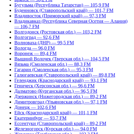
Бугульма (Республика Татарстан) — 105,9 FM
Буденновск (Ставропольский край) — 101,7 FM
Владивосток (Приморский край) — 97,3 FM
Владикавказ (Республика Северная Осетия — Алания)
— 106,7 FM
Волгодонск (Ростовская обл.) — 103,2 FM
Волгоград — 92,6 FM
Волноваха (ДНР) — 99,5 FM
Вологда — 96,0 FM
Воронеж — 89,4 FM
Вышний Волочек (Тверская обл.) — 104,5 FM
Вязьма (Смоленская обл.) — 88,3 FM
Гагарин (Смоленская обл.) — 95,3 FM
Галюгаевская (Ставропольский край) — 89,8 FM
Геленджик (Краснодарский край) — 93,1 FM
Геническ (Херсонская обл.) — 96,6 FM
Далматово (Курганская обл.) — 96,5 FM
Дзержинск (Нижегородская обл.) — 89,2 FM
Димитровград (Ульяновская обл.) — 97,1 FM
Донецк — 102,6 FM
Ейск (Краснодарский край) — 101,1 FM
Екатеринбург — 93,7 FM
Ессентуки (Ставропольский край) – 89,2 FM
Железногорск (Курская обл.) — 94,0 FM