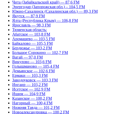
Чита (Забайкальский край) — 87,6 FM
Энергодар (Запорожская обл.) – 104,5 FM
Южно-Сахалинск (Сахалинская обл.) — 89,3 FM
Якутск — 87,9 FM
Ялта (Республика Крым) — 106,8 FM
Ярославль — 98,3 FM
Тюменская область:
Абатское — 103,8 FM
Аромашево — 103,5 FM
Байкалово — 105,5 FM
Бердюжье — 103,2 FM
Большое Сорокино — 102,7 FM
Вагай — 97,0 FM
Викулово — 103,6 FM
Голышманово — 105,4 FM
Демьянское — 102,6 FM
Ермаки — 103,3 FM
Заводоуковск — 103,3 FM
Ингаир — 103,2 FM
Исетское — 102,9 FM
Ишим — 104,9 FM
Казанское — 100,2 FM
Нагорный — 100,4 FM
Нижняя Тавда — 101,2 FM
Новоалександровка — 100,2 FM