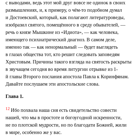
с выводами, ведь этот мой друг вовсе не одинок в своих
размышлениях, и, к примеру, о чём-то подобном думал
и Достоевский, который, как полагают литературоведы,
изобразил святого, помещённого в среду обывателей, —
речь о князе Мышкине из «Идиота», — как человека,
имеющего психиатрический диагноз. В самом деле,
именно так — как ненормальный — будет выглядеть
в глазах общества тот, кто решит следовать заповедям
Христовым. Причины такого взгляда на святость раскрыты
в звучащем сегодня во время литургии отрывке из 1-
й главы Второго послания апостола Павла к Коринфянам.
Давайте послушаем эти апостольские слова.
Глава 1.
12
Ибо похвала наша сия есть свидетельство совести
нашей, что мы в простоте и богоугодной искренности,
не по плотской мудрости, но по благодати Божией, жили
в мире, особенно же у вас.