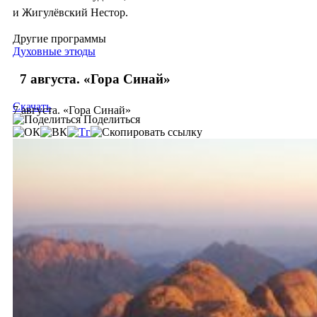
и Жигулёвский Нестор.
Другие программы
Духовные этюды
7 августа. «Гора Синай»
Скачать
7 августа. «Гора Синай»
Поделиться