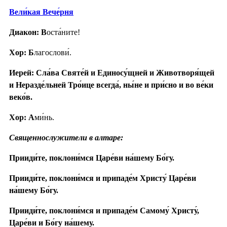
Вели́кая Вече́рня
Диакон: В
оста́ните!
Хор: Б
лагослови́.
Иерей: Сла́ва Святе́й и Единосу́щней и Животворя́щей
и Неразде́льней Тро́ице всегда́, ны́не и при́сно и во ве́ки
веко́в.
Хор: А
ми́нь.
Священнослужители в алтаре:
Прииди́те, поклони́мся Царе́ви на́шему Бо́гу.
Прииди́те, поклони́мся и припаде́м Христу́ Царе́ви
на́шему Бо́гу.
Прииди́те, поклони́мся и припаде́м Самому́ Христу́,
Царе́ви и Бо́гу на́шему.