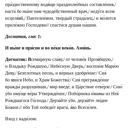
пра́зднственному водя́щи празднолю́бных составле́ния,/
наста́ бо ны́не нам чудоде́йственный врач,/ неду́ги всем
исцеля́яй,/ Пантелеи́мон, тве́рдый страда́лец,/ и мо́лится
приле́жно Го́сподеви// спасти́ся душа́м на́шим.
Догматик, глас 1:
И ны́не и при́сно и во ве́ки веко́в. Ами́нь.
Догматик: В
семи́рную сла́ву,/ от челове́к Прозя́бшую,/
и Влады́ку Ро́ждшую,/ Небе́сную Дверь,/ воспои́м Мари́ю
Де́ву,/ Безпло́тных песнь, и ве́рных удобре́ние:/ Сия́
бо яви́ся Не́бо, и Храм Божества́:/ Сия́ прегражде́ние
вражды́ разруши́вши,/ мир введе́, и Ца́рствие отве́рзе./ Сию́
у́бо иму́ще ве́ры Утвержде́ние,/ Побо́рника и́мамы из Нея́
Ро́ждшагося Го́спода./ Дерза́йте у́бо, дерза́йте лю́дие
Бо́жии:// и́бо Той победи́т враги́, я́ко Всеси́лен.
Вход с кади́лом: