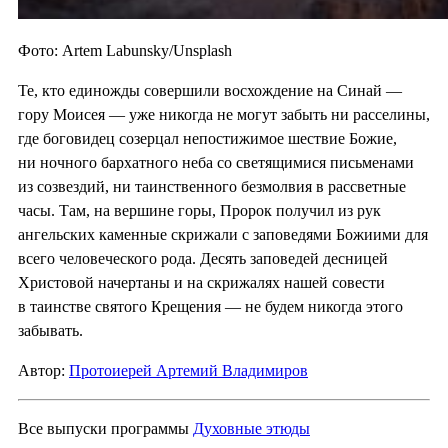
Фото: Artem Labunsky/Unsplash
Те, кто единожды совершили восхождение на Синай —
гору Моисея — уже никогда не могут забыть ни расселины,
где боговидец созерцал непостижимое шествие Божие,
ни ночного бархатного неба со светящимися письменами
из созвездий, ни таинственного безмолвия в рассветные
часы. Там, на вершине горы, Пророк получил из рук
ангельских каменные скрижали с заповедями Божиими для
всего человеческого рода. Десять заповедей десницей
Христовой начертаны и на скрижалях нашей совести
в таинстве святого Крещения — не будем никогда этого
забывать.
Автор:
Протоиерей Артемий Владимиров
Все выпуски программы
Духовные этюды