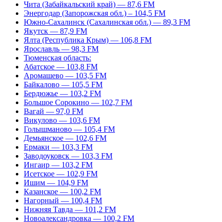
Чита (Забайкальский край) — 87,6 FM
Энергодар (Запорожская обл.) – 104,5 FM
Южно-Сахалинск (Сахалинская обл.) — 89,3 FM
Якутск — 87,9 FM
Ялта (Республика Крым) — 106,8 FM
Ярославль — 98,3 FM
Тюменская область:
Абатское — 103,8 FM
Аромашево — 103,5 FM
Байкалово — 105,5 FM
Бердюжье — 103,2 FM
Большое Сорокино — 102,7 FM
Вагай — 97,0 FM
Викулово — 103,6 FM
Голышманово — 105,4 FM
Демьянское — 102,6 FM
Ермаки — 103,3 FM
Заводоуковск — 103,3 FM
Ингаир — 103,2 FM
Исетское — 102,9 FM
Ишим — 104,9 FM
Казанское — 100,2 FM
Нагорный — 100,4 FM
Нижняя Тавда — 101,2 FM
Новоалександровка — 100,2 FM