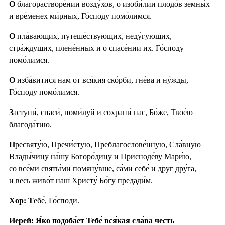
О
благорастворе́нии возду́хов, о изоби́лии плодо́в земны́х
и вре́менех ми́рных, Го́споду помо́лимся.
О
пла́вающих, путеше́ствующих, неду́гующих,
стра́ждущих, плене́нных и о спасе́нии их. Го́споду
помо́лимся.
О
изба́витися нам от вся́кия ско́рби, гне́ва и ну́жды,
Го́споду помо́лимся.
З
аступи́, спаси́, поми́луй и сохрани́ нас, Бо́же, Твое́ю
благода́тию.
П
ресвяту́ю, Пречи́стую, Преблагослове́нную, Сла́вную
Влады́чицу на́шу Богоро́дицу и Присноде́ву Мари́ю,
со все́ми святы́ми помяну́вше, са́ми себе́ и друг дру́га,
и весь живо́т наш Христу́ Бо́гу предади́м.
Хор: Т
ебе́, Го́споди.
Иерей: Я́ко подоба́ет Тебе́ вся́кая сла́ва честь