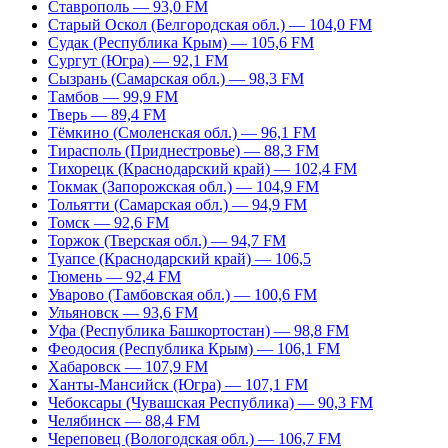
Ставрополь — 93,0 FM
Старый Оскол (Белгородская обл.) — 104,0 FM
Судак (Республика Крым) — 105,6 FM
Сургут (Югра) — 92,1 FM
Сызрань (Самарская обл.) — 98,3 FM
Тамбов — 99,9 FM
Тверь — 89,4 FM
Тёмкино (Смоленская обл.) — 96,1 FM
Тирасполь (Приднестровье) — 88,3 FM
Тихорецк (Краснодарский край) — 102,4 FM
Токмак (Запорожская обл.) — 104,9 FM
Тольятти (Самарская обл.) — 94,9 FM
Томск — 92,6 FM
Торжок (Тверская обл.) — 94,7 FM
Туапсе (Краснодарский край) — 106,5
Тюмень — 92,4 FM
Уварово (Тамбовская обл.) — 100,6 FM
Ульяновск — 93,6 FM
Уфа (Республика Башкортостан) — 98,8 FM
Феодосия (Республика Крым) — 106,1 FM
Хабаровск — 107,9 FM
Ханты-Мансийск (Югра) — 107,1 FM
Чебоксары (Чувашская Республика) — 90,3 FM
Челябинск — 88,4 FM
Череповец (Вологодская обл.) — 106,7 FM