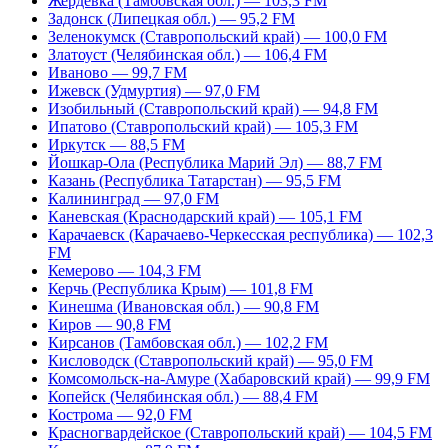
Жердевка (Тамбовская обл.) — 103,3 FM
Задонск (Липецкая обл.) — 95,2 FM
Зеленокумск (Ставропольский край) — 100,0 FM
Златоуст (Челябинская обл.) — 106,4 FM
Иваново — 99,7 FM
Ижевск (Удмуртия) — 97,0 FM
Изобильный (Ставропольский край) — 94,8 FM
Ипатово (Ставропольский край) — 105,3 FM
Иркутск — 88,5 FM
Йошкар-Ола (Республика Марий Эл) — 88,7 FM
Казань (Республика Татарстан) — 95,5 FM
Калининград — 97,0 FM
Каневская (Краснодарский край) — 105,1 FM
Карачаевск (Карачаево-Черкесская республика) — 102,3
FM
Кемерово — 104,3 FM
Керчь (Республика Крым) — 101,8 FM
Кинешма (Ивановская обл.) — 90,8 FM
Киров — 90,8 FM
Кирсанов (Тамбовская обл.) — 102,2 FM
Кисловодск (Ставропольский край) — 95,0 FM
Комсомольск-на-Амуре (Хабаровский край) — 99,9 FM
Копейск (Челябинская обл.) — 88,4 FM
Кострома — 92,0 FM
Красногвардейское (Ставропольский край) — 104,5 FM