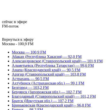
сейчас в эфире
FM-поток
Вернуться к эфиру
Москва - 100,9 FM
Москва — 100,9 FM
Абакан (Республика Хакасия) — 92,0 FM
Александровское (Ставропольский край) — 101,9 FM
Альметьевск (Республика Татарстан) — 99,6 FM
Анапа (Краснодарский край) — 90,5 FM
Арзгир (Ставропольский край) — 103,8 FM
Астрахань — 90,5 FM
Ахтубинск (Астраханская обл.) — 99,1 FM
Белгород — 103,2 FM
Бердянск (Запорожская обл.) — 102,7 FM
Благодарный (Ставропольский край) — 101,2 FM
Братск (Иркутская обл.) — 107,2 FM
Бриньковская (Краснодарский край) – 96,8 FM
Брянск — 98,2 FM