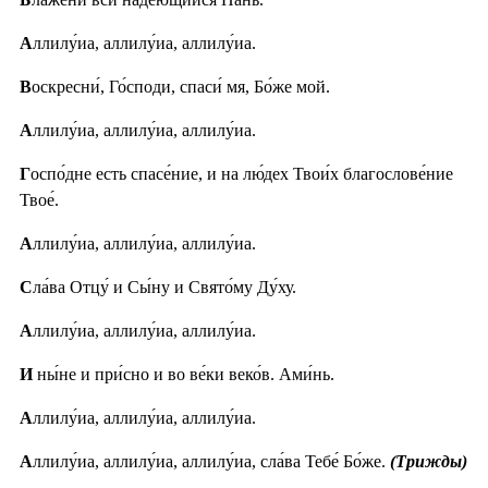
А
ллилу́иа, аллилу́иа, аллилу́иа.
В
оскресни́, Го́споди, спаси́ мя, Бо́же мой.
А
ллилу́иа, аллилу́иа, аллилу́иа.
Г
оспо́дне есть спасе́ние, и на лю́дех Твои́х благослове́ние
Твое́.
А
ллилу́иа, аллилу́иа, аллилу́иа.
С
ла́ва Отцу́ и Сы́ну и Свято́му Ду́ху.
А
ллилу́иа, аллилу́иа, аллилу́иа.
И
ны́не и при́сно и во ве́ки веко́в. Ами́нь.
А
ллилу́иа, аллилу́иа, аллилу́иа.
А
ллилу́иа, аллилу́иа, аллилу́иа, сла́ва Тебе́ Бо́же.
(Трижды)