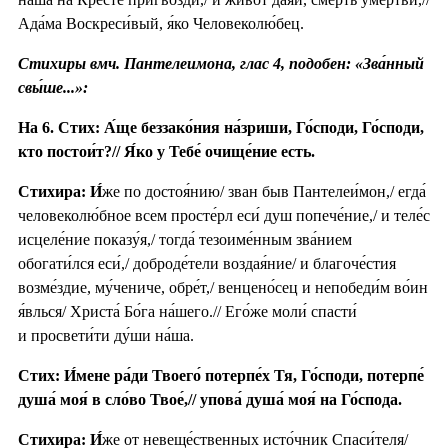
Ада́ма Воскреси́вый, я́ко Человеколю́бец.
Стихиры вмч. Пантелеимона, глас 4, подобен: «Зва́нный
свы́ше...»:
На 6. Стих: А́ще беззако́ния на́зриши, Го́споди, Го́споди,
кто постои́т?// Я́ко у Тебе́ очище́ние есть.
Стихира:
И́
же по достоя́нию/ зван быв Пантелеи́мон,/ егда́
человеколю́бное всем просте́рл еси́ душ попече́ние,/ и теле́с
исцеле́ние показу́я,/ тогда́ тезоиме́нным зва́нием
обогати́лся еси́,/ доброде́тели воздая́ние/ и благоче́стия
возме́здие, му́чениче, обре́т,/ венцено́сец и непобеди́м во́ин
я́влься/ Христа́ Бо́га на́шего.// Его́же моли́ спасти́
и просвети́ти ду́ши на́ша.
Стих: И́мене ра́ди Твоего́ потерпе́х Тя, Го́споди, потерпе́
душа́ моя́ в сло́во Твое́,// упова́ душа́ моя́ на Го́спода.
Стихира:
И́
же от невеще́ственных исто́чник Спаси́теля/