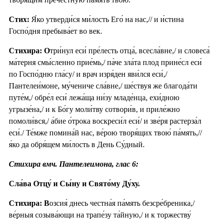
Стих:
Я́ко утверди́ся ми́лость Его́ на нас,// и и́стина
Госпо́дня пребыва́ет во век.
Стихира: О
три́нул еси́ пре́лесть отца́, всесла́вне,/ и словеса́
ма́терня смы́сленно прие́мь,/ па́че зла́та плод прине́сл еси́
по Госпо́дню гла́су/ и врач изря́ден яви́лся еси́,/
Пантелеи́моне, му́чениче сла́вне,/ ше́ствуя же благода́ти
путе́м,/ обре́л еси́ лежа́ща ни́зу младе́нца, ехи́дною
угрызе́на,/ и к Бо́гу моли́тву сотвори́в, и приле́жно
помоли́вся,/ а́бие о́трока воскреси́л еси́/ и зве́ря растерза́л
еси́./ Те́мже помина́й нас, ве́рою творя́щих твою́ па́мять,//
я́ко да обря́щем ми́лость в День Су́дный.
Стихира вмч. Пантелеимона, глас 6:
Сла́ва Отцу́ и Сы́ну и Свято́му Ду́ху.
Стихира: В
озсия́ днесь честна́я па́мять безсре́бреника,/
ве́рныя созыва́ющи на трапе́зу та́йную,/ и к торжеству́