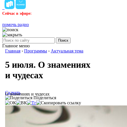
Сейчас в эфире:
помочь радио
Поиск
Главное меню
Главная
›
Программы
›
Актуальная тема
5 июля. О знамениях
и чудесах
Скачать
О знамениях и чудесах
Поделиться