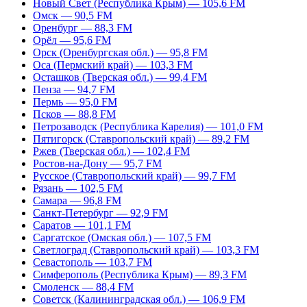
Новый Свет (Республика Крым) — 105,6 FM
Омск — 90,5 FM
Оренбург — 88,3 FM
Орёл — 95,6 FM
Орск (Оренбургская обл.) — 95,8 FM
Оса (Пермский край) — 103,3 FM
Осташков (Тверская обл.) — 99,4 FM
Пенза — 94,7 FM
Пермь — 95,0 FM
Псков — 88,8 FM
Петрозаводск (Республика Карелия) — 101,0 FM
Пятигорск (Ставропольский край) — 89,2 FM
Ржев (Тверская обл.) — 102,4 FM
Ростов-на-Дону — 95,7 FM
Русское (Ставропольский край) — 99,7 FM
Рязань — 102,5 FM
Самара — 96,8 FM
Санкт-Петербург — 92,9 FM
Саратов — 101,1 FM
Саргатское (Омская обл.) — 107,5 FM
Светлоград (Ставропольский край) — 103,3 FM
Севастополь — 103,7 FM
Симферополь (Республика Крым) — 89,3 FM
Смоленск — 88,4 FM
Советск (Калининградская обл.) — 106,9 FM