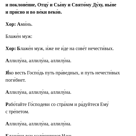
и поклоне́ние, Отцу́ и Сы́ну и Свято́му Ду́ху, ны́не
и при́сно и во ве́ки веко́в.
Хор: А
ми́нь.
Блаже́н муж:
Хор: Б
лаже́н муж, и́же не и́де на сове́т нечести́вых.
А
ллилу́иа, аллилу́иа, аллилу́иа.
Я́
ко весть Госпо́дь путь пра́ведных, и путь нечести́вых
поги́бнет.
А
ллилу́иа, аллилу́иа, аллилу́иа.
Р
або́тайте Го́сподеви со стра́хом и ра́дуйтеся Ему́
с тре́петом.
А
ллилу́иа, аллилу́иа, аллилу́иа.
Б
лаже́ни вси наде́ющиися Нань.