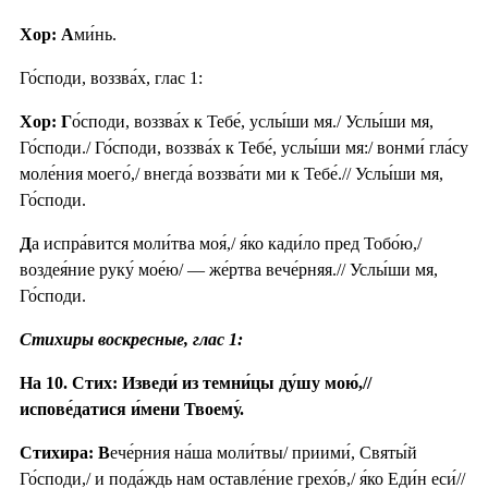
Хор: А
ми́нь.
Го́споди, воззва́х, глас 1:
Хор: Г
о́споди, воззва́х к Тебе́, услы́ши мя./ Услы́ши мя,
Го́споди./ Го́споди, воззва́х к Тебе́, услы́ши мя:/ вонми́ гла́су
моле́ния моего́,/ внегда́ воззва́ти ми к Тебе́.// Услы́ши мя,
Го́споди.
Д
а испра́вится моли́тва моя́,/ я́ко кади́ло пред Тобо́ю,/
воздея́ние руку́ мое́ю/ — же́ртва вече́рняя.// Услы́ши мя,
Го́споди.
Стихиры воскресные, глас 1:
На 10. Стих: Изведи́ из темни́цы ду́шу мою́,//
испове́датися и́мени Твоему́.
Стихира: В
ече́рния на́ша моли́твы/ приими́, Святы́й
Го́споди,/ и пода́ждь нам оставле́ние грехо́в,/ я́ко Еди́н еси́//