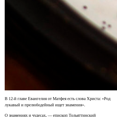
В 12-й главе Евангелия от Матфея есть слова Христа: «Род
лукавый и прелюбодейный ищет знамения».
О знамениях и чудесах, — епископ Тольяттинский