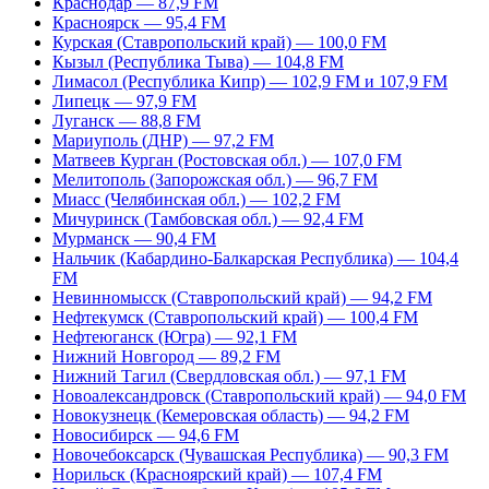
Краснодар — 87,9 FM
Красноярск — 95,4 FM
Курская (Ставропольский край) — 100,0 FM
Кызыл (Республика Тыва) — 104,8 FM
Лимасол (Республика Кипр) — 102,9 FM и 107,9 FM
Липецк — 97,9 FM
Луганск — 88,8 FM
Мариуполь (ДНР) — 97,2 FM
Матвеев Курган (Ростовская обл.) — 107,0 FM
Мелитополь (Запорожская обл.) — 96,7 FM
Миасс (Челябинская обл.) — 102,2 FM
Мичуринск (Тамбовская обл.) — 92,4 FM
Мурманск — 90,4 FM
Нальчик (Кабардино-Балкарская Республика) — 104,4
FM
Невинномысск (Ставропольский край) — 94,2 FM
Нефтекумск (Ставропольский край) — 100,4 FM
Нефтеюганск (Югра) — 92,1 FM
Нижний Новгород — 89,2 FM
Нижний Тагил (Свердловская обл.) — 97,1 FM
Новоалександровск (Ставропольский край) — 94,0 FM
Новокузнецк (Кемеровская область) — 94,2 FM
Новосибирск — 94,6 FM
Новочебоксарск (Чувашская Республика) — 90,3 FM
Норильск (Красноярский край) — 107,4 FM