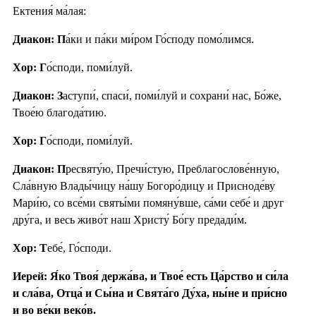
Ектения́ ма́лая:
Диакон: П
а́ки и па́ки ми́ром Го́споду помо́лимся.
Хор: Г
о́споди, поми́луй.
Диакон: З
аступи́, спаси́, поми́луй и сохрани́ нас, Бо́же,
Твое́ю благода́тию.
Хор: Г
о́споди, поми́луй.
Диакон: П
ресвяту́ю, Пречи́стую, Преблагослове́нную,
Сла́вную Влады́чицу на́шу Богоро́дицу и Присноде́ву
Мари́ю, со все́ми святы́ми помяну́вше, са́ми себе́ и друг
дру́га, и весь живо́т наш Христу́ Бо́гу предади́м.
Хор: Т
ебе́, Го́споди.
Иерей: Я́ко Твоя́ держа́ва, и Твое́ есть Ца́рство и си́ла
и сла́ва, Отца́ и Сы́на и Свята́го Ду́ха, ны́не и при́сно
и во ве́ки веко́в.