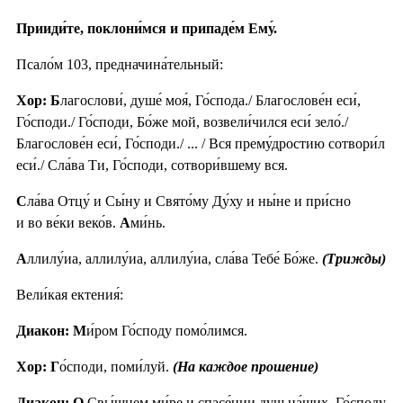
Прииди́те, поклони́мся и припаде́м Ему́.
Псало́м 103, предначина́тельный:
Хор: Б
лагослови́, душе́ моя́, Го́спода./ Благослове́н еси́,
Го́споди./ Го́споди, Бо́же мой, возвели́чился еси́ зело́./
Благослове́н еси́, Го́споди./ ... / Вся прему́дростию сотвори́л
еси́./ Сла́ва Ти, Го́споди, сотвори́вшему вся.
С
ла́ва Отцу́ и Сы́ну и Свято́му Ду́ху и ны́не и при́сно
и во ве́ки веко́в.
А
ми́нь.
А
ллилу́иа, аллилу́иа, аллилу́иа, сла́ва Тебе́ Бо́же.
(Трижды)
Вели́кая ектения́:
Диакон: М
и́ром Го́споду помо́лимся.
Хор: Г
о́споди, поми́луй.
(На каждое прошение)
Диакон: О
Свы́шнем ми́ре и спасе́нии душ на́ших, Го́споду