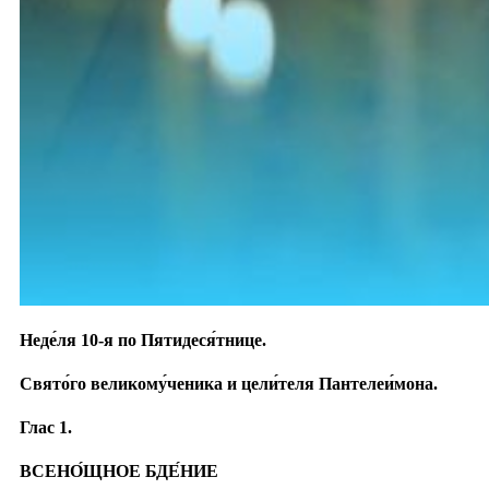
Неде́ля 10-я по Пятидеся́тнице.
Свято́го великому́ченика и цели́теля Пантелеи́мона.
Глас 1.
ВСЕНО́ЩНОЕ БДЕ́НИЕ