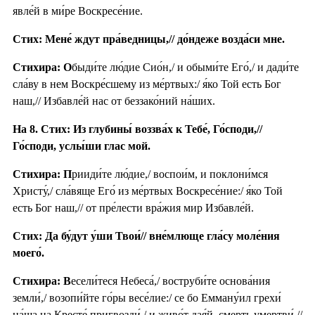
явле́й в ми́ре Воскресе́ние.
Стих: Мене́ ждут пра́ведницы,// до́ндеже возда́си мне.
Стихира: О
быди́те лю́дие Сио́н,/ и обыми́те Его́,/ и дади́те
сла́ву в нем Воскре́сшему из ме́ртвых:/ я́ко Той есть Бог
наш,// Избавле́й нас от беззако́ний на́ших.
На 8. Стих: Из глубины́ воззва́х к Тебе́, Го́споди,//
Го́споди, услы́ши глас мой.
Стихира: П
рииди́те лю́дие,/ воспои́м, и поклони́мся
Христу́,/ сла́вяще Его́ из ме́ртвых Воскресе́ние:/ я́ко Той
есть Бог наш,// от пре́лести вра́жия мир Избавле́й.
Стих: Да бу́дут у́ши Твои́// вне́млюще гла́су моле́ния
моего́.
Стихира: В
есели́теся Небеса́,/ воструби́те основа́ния
земли́,/ возопи́йте го́ры весе́лие:/ се бо Емману́ил грехи́
на́ша на Кресте́ пригвозди́,/ и живо́т дая́й, смерть умертви́,//