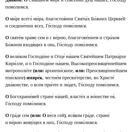
помо́лимся.
О
ми́ре всего́ ми́ра, благостоя́нии Святы́х Бо́жиих Церкве́й
и соедине́нии всех, Го́споду помо́лимся.
О
святе́м хра́ме сем и с ве́рою, благогове́нием и стра́хом
Бо́жиим входя́щих в онь, Го́споду помо́лимся.
О
вели́ком Господи́не и Отце́ на́шем Святе́йшем Патриа́рхе
Кири́лле, и о Господи́не на́шем, Высокопреосвяще́ннейшем
митрополи́те
(или:
архиепи́скопе,
или:
Преосвяще́ннейшем
епи́скопе
) имяре́к
, честне́м пресви́терстве, во Христе́
диа́констве, о всем при́чте и лю́дех, Го́споду помо́лимся.
О
Богохрани́мей стране́ на́шей, власте́х и во́инстве ея́,
Го́споду помо́лимся.
О
гра́де сем
(или: О
ве́си сей
)
, вся́ком гра́де, стране́
и ве́рою живу́щих в них, Го́споду помо́лимся.