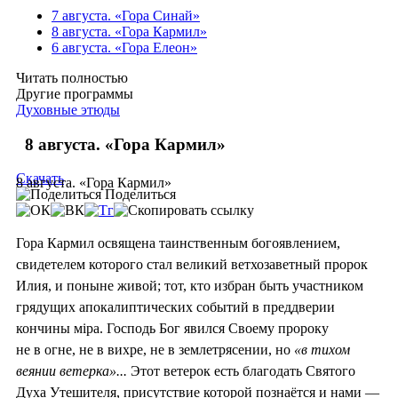
7 августа. «Гора Синай»
8 августа. «Гора Кармил»
6 августа. «Гора Елеон»
Читать полностью
Другие программы
Духовные этюды
8 августа. «Гора Кармил»
Скачать
8 августа. «Гора Кармил»
Поделиться
Гора Кармил освящена таинственным богоявлением,
свидетелем которого стал великий ветхозаветный пророк
Илия, и поныне живой; тот, кто избран быть участником
грядущих апокалиптических событий в преддверии
кончины мiра. Господь Бог явился Своему пророку
не в огне, не в вихре, не в землетрясении, но
«в тихом
веянии ветерка»...
Этот ветерок есть благодать Святого
Духа Утешителя, присутствие которой познаётся и нами —