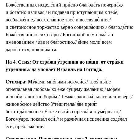
Боже́ственных исцеле́ний при́сно благода́ть почерпа́я,/
и бога́тно излива́я,/ и подава́я приступа́ющим к тебе́,
всеблаже́нне,/ всех сла́вное твое́ и всесвяще́нное/
и светоно́сное торжество́ ве́рно соверша́ющих,/ благода́тию
Боже́ственною сих озари́./ Богоподо́бным пома́зан
именова́нием,/ я́ве и бла́гостию,// е́йже моли́ всем
дарова́тися, пою́щим тя.
На 4. Стих: От стра́жи у́тренния до но́щи, от стра́жи
у́тренния,// да упова́ет Изра́иль на Го́спода.
Стихира: М
у́ками мно́гими искуси́ся/ твоя́ ны́не
огнепа́льная любо́вь/ ко е́же су́щему жела́нию,/ мо́рем
и огне́м зави́стно бори́м./ Те́мже, злонача́льнаго испрове́рг,/
живоно́сное де́йство Уте́шителя/ я́ве прия́т
богатода́тельное./ Е́юже и жи́ва пресла́вно уме́ршаго,/
Богому́дре, показа́л еси́,// и разли́чная исцеле́ния соде́лал
еси́, преблаже́нне.
Стихиры вмч. Пантелеимона, глас 2, самогласны: