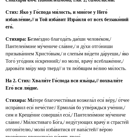
Стих: Я́ко у Го́спода ми́лость, и мно́гое у Него́
избавле́ние,// и Той изба́вит Изра́иля от всех беззако́ний
его́.
Стихира: Б
езме́здно благода́ть дае́ши челове́ком,/
Пантелеи́моне му́чениче сла́вне,/ и ду́хи отго́ниши
призыва́нием Христо́вым,/ и слепы́м ви́дети да́руеши,/ я́ко
Того́ уго́дник и́скренний;/ но моли́, врачу́ всеблаже́нне,/
дарова́ти ми́ру мир тверд// и тя лю́бящим ве́лию ми́лость.
На 2. Стих: Хвали́те Го́спода вси язы́цы,// похвали́те
Его́ вси лю́дие.
Стихира: М
а́тере благочести́выя возжела́л еси́ ве́ру,/ о́тчее
испра́вил еси́ нече́стие:/ Ермола́я бо утве́рждься уче́нии,/
сим и Креще́ние соверши́л еси́,/ Пантелеи́моне му́чениче
сла́вне./ Ми́лостиваго Бо́га,/ неду́гующих врачу́ и страсте́й
отгони́телю,/ моли́ изба́витися от напа́стей// ве́рою
творя́щим пречестну́ю па́мять твою́.