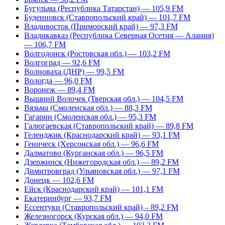
Бугульма (Республика Татарстан) — 105,9 FM
Буденновск (Ставропольский край) — 101,7 FM
Владивосток (Приморский край) — 97,3 FM
Владикавказ (Республика Северная Осетия — Алания)
— 106,7 FM
Волгодонск (Ростовская обл.) — 103,2 FM
Волгоград — 92,6 FM
Волноваха (ДНР) — 99,5 FM
Вологда — 96,0 FM
Воронеж — 89,4 FM
Вышний Волочек (Тверская обл.) — 104,5 FM
Вязьма (Смоленская обл.) — 88,3 FM
Гагарин (Смоленская обл.) — 95,3 FM
Галюгаевская (Ставропольский край) — 89,8 FM
Геленджик (Краснодарский край) — 93,1 FM
Геническ (Херсонская обл.) — 96,6 FM
Далматово (Курганская обл.) — 96,5 FM
Дзержинск (Нижегородская обл.) — 89,2 FM
Димитровград (Ульяновская обл.) — 97,1 FM
Донецк — 102,6 FM
Ейск (Краснодарский край) — 101,1 FM
Екатеринбург — 93,7 FM
Ессентуки (Ставропольский край) – 89,2 FM
Железногорск (Курская обл.) — 94,0 FM