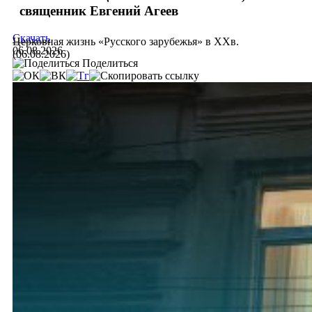
священник Евгений Агеев
Скачать
Церковная жизнь «Русского зарубежья» в ХХв.
06.08.2026
(06.08.2026)
Поделиться