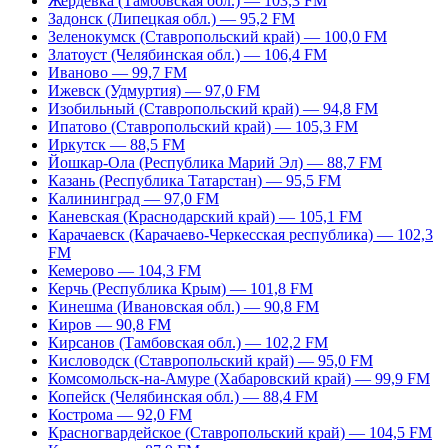
Жердевка (Тамбовская обл.) — 103,3 FM
Задонск (Липецкая обл.) — 95,2 FM
Зеленокумск (Ставропольский край) — 100,0 FM
Златоуст (Челябинская обл.) — 106,4 FM
Иваново — 99,7 FM
Ижевск (Удмуртия) — 97,0 FM
Изобильный (Ставропольский край) — 94,8 FM
Ипатово (Ставропольский край) — 105,3 FM
Иркутск — 88,5 FM
Йошкар-Ола (Республика Марий Эл) — 88,7 FM
Казань (Республика Татарстан) — 95,5 FM
Калининград — 97,0 FM
Каневская (Краснодарский край) — 105,1 FM
Карачаевск (Карачаево-Черкесская республика) — 102,3
FM
Кемерово — 104,3 FM
Керчь (Республика Крым) — 101,8 FM
Кинешма (Ивановская обл.) — 90,8 FM
Киров — 90,8 FM
Кирсанов (Тамбовская обл.) — 102,2 FM
Кисловодск (Ставропольский край) — 95,0 FM
Комсомольск-на-Амуре (Хабаровский край) — 99,9 FM
Копейск (Челябинская обл.) — 88,4 FM
Кострома — 92,0 FM
Красногвардейское (Ставропольский край) — 104,5 FM