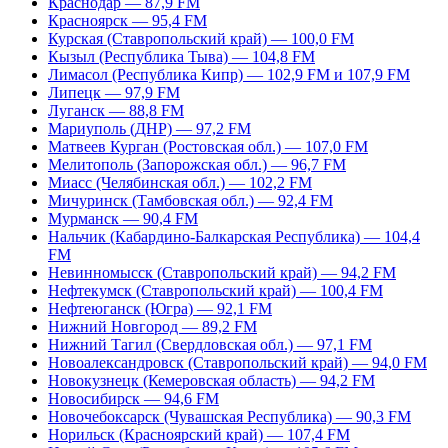
Краснодар — 87,9 FM
Красноярск — 95,4 FM
Курская (Ставропольский край) — 100,0 FM
Кызыл (Республика Тыва) — 104,8 FM
Лимасол (Республика Кипр) — 102,9 FM и 107,9 FM
Липецк — 97,9 FM
Луганск — 88,8 FM
Мариуполь (ДНР) — 97,2 FM
Матвеев Курган (Ростовская обл.) — 107,0 FM
Мелитополь (Запорожская обл.) — 96,7 FM
Миасс (Челябинская обл.) — 102,2 FM
Мичуринск (Тамбовская обл.) — 92,4 FM
Мурманск — 90,4 FM
Нальчик (Кабардино-Балкарская Республика) — 104,4
FM
Невинномысск (Ставропольский край) — 94,2 FM
Нефтекумск (Ставропольский край) — 100,4 FM
Нефтеюганск (Югра) — 92,1 FM
Нижний Новгород — 89,2 FM
Нижний Тагил (Свердловская обл.) — 97,1 FM
Новоалександровск (Ставропольский край) — 94,0 FM
Новокузнецк (Кемеровская область) — 94,2 FM
Новосибирск — 94,6 FM
Новочебоксарск (Чувашская Республика) — 90,3 FM
Норильск (Красноярский край) — 107,4 FM