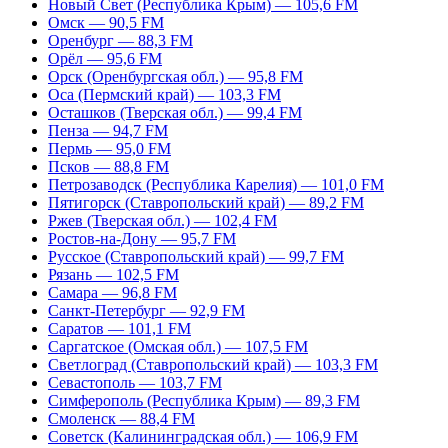
Новый Свет (Республика Крым) — 105,6 FM
Омск — 90,5 FM
Оренбург — 88,3 FM
Орёл — 95,6 FM
Орск (Оренбургская обл.) — 95,8 FM
Оса (Пермский край) — 103,3 FM
Осташков (Тверская обл.) — 99,4 FM
Пенза — 94,7 FM
Пермь — 95,0 FM
Псков — 88,8 FM
Петрозаводск (Республика Карелия) — 101,0 FM
Пятигорск (Ставропольский край) — 89,2 FM
Ржев (Тверская обл.) — 102,4 FM
Ростов-на-Дону — 95,7 FM
Русское (Ставропольский край) — 99,7 FM
Рязань — 102,5 FM
Самара — 96,8 FM
Санкт-Петербург — 92,9 FM
Саратов — 101,1 FM
Саргатское (Омская обл.) — 107,5 FM
Светлоград (Ставропольский край) — 103,3 FM
Севастополь — 103,7 FM
Симферополь (Республика Крым) — 89,3 FM
Смоленск — 88,4 FM
Советск (Калининградская обл.) — 106,9 FM