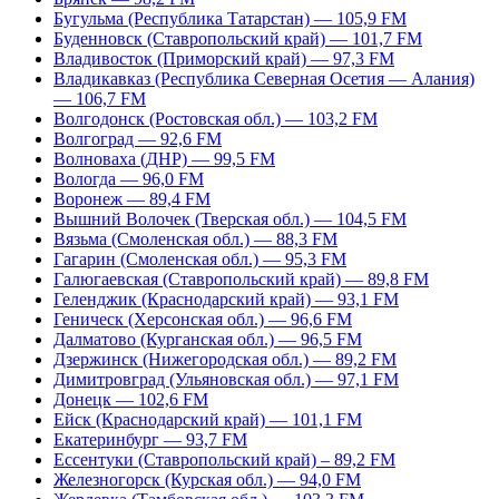
Бугульма (Республика Татарстан) — 105,9 FM
Буденновск (Ставропольский край) — 101,7 FM
Владивосток (Приморский край) — 97,3 FM
Владикавказ (Республика Северная Осетия — Алания)
— 106,7 FM
Волгодонск (Ростовская обл.) — 103,2 FM
Волгоград — 92,6 FM
Волноваха (ДНР) — 99,5 FM
Вологда — 96,0 FM
Воронеж — 89,4 FM
Вышний Волочек (Тверская обл.) — 104,5 FM
Вязьма (Смоленская обл.) — 88,3 FM
Гагарин (Смоленская обл.) — 95,3 FM
Галюгаевская (Ставропольский край) — 89,8 FM
Геленджик (Краснодарский край) — 93,1 FM
Геническ (Херсонская обл.) — 96,6 FM
Далматово (Курганская обл.) — 96,5 FM
Дзержинск (Нижегородская обл.) — 89,2 FM
Димитровград (Ульяновская обл.) — 97,1 FM
Донецк — 102,6 FM
Ейск (Краснодарский край) — 101,1 FM
Екатеринбург — 93,7 FM
Ессентуки (Ставропольский край) – 89,2 FM
Железногорск (Курская обл.) — 94,0 FM