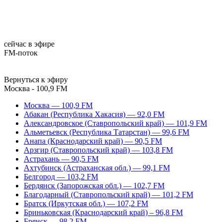
сейчас в эфире
FM-поток
Вернуться к эфиру
Москва - 100,9 FM
Москва — 100,9 FM
Абакан (Республика Хакасия) — 92,0 FM
Александровское (Ставропольский край) — 101,9 FM
Альметьевск (Республика Татарстан) — 99,6 FM
Анапа (Краснодарский край) — 90,5 FM
Арзгир (Ставропольский край) — 103,8 FM
Астрахань — 90,5 FM
Ахтубинск (Астраханская обл.) — 99,1 FM
Белгород — 103,2 FM
Бердянск (Запорожская обл.) — 102,7 FM
Благодарный (Ставропольский край) — 101,2 FM
Братск (Иркутская обл.) — 107,2 FM
Бриньковская (Краснодарский край) – 96,8 FM
Брянск — 98,2 FM