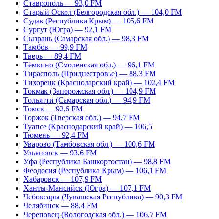
Ставрополь — 93,0 FM
Старый Оскол (Белгородская обл.) — 104,0 FM
Судак (Республика Крым) — 105,6 FM
Сургут (Югра) — 92,1 FM
Сызрань (Самарская обл.) — 98,3 FM
Тамбов — 99,9 FM
Тверь — 89,4 FM
Тёмкино (Смоленская обл.) — 96,1 FM
Тирасполь (Приднестровье) — 88,3 FM
Тихорецк (Краснодарский край) — 102,4 FM
Токмак (Запорожская обл.) — 104,9 FM
Тольятти (Самарская обл.) — 94,9 FM
Томск — 92,6 FM
Торжок (Тверская обл.) — 94,7 FM
Туапсе (Краснодарский край) — 106,5
Тюмень — 92,4 FM
Уварово (Тамбовская обл.) — 100,6 FM
Ульяновск — 93,6 FM
Уфа (Республика Башкортостан) — 98,8 FM
Феодосия (Республика Крым) — 106,1 FM
Хабаровск — 107,9 FM
Ханты-Мансийск (Югра) — 107,1 FM
Чебоксары (Чувашская Республика) — 90,3 FM
Челябинск — 88,4 FM
Череповец (Вологодская обл.) — 106,7 FM