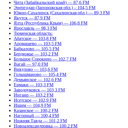
Чита (Забайкальский край) — 87,6 FM
Энергодар (Запорожская обл.) – 104,5 FM
Южно-Сахалинск (Сахалинская обл.) — 89,3 FM
Якутск — 87,9 FM
Ялта (Республика Крым) — 106,8 FM
Ярославль — 98,3 FM
Тюменская область:
Абатское — 103,8 FM
Аромашево — 103,5 FM
Байкалово — 105,5 FM
Бердюжье — 103,2 FM
Большое Сорокино — 102,7 FM
Вагай — 97,0 FM
Викулово — 103,6 FM
Голышманово — 105,4 FM
Демьянское — 102,6 FM
Ермаки — 103,3 FM
Заводоуковск — 103,3 FM
Ингаир — 103,2 FM
Исетское — 102,9 FM
Ишим — 104,9 FM
Казанское — 100,2 FM
Нагорный — 100,4 FM
Нижняя Тавда — 101,2 FM
Новоалександровка — 100,2 FM