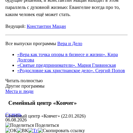
будущие решения, и Константин Мацан находит в этом
параллель с духовной жизнью: Евангелие всегда про то,
каким человек ещё может стать.
Ведущий:
Константин Мацан
Все выпуски программы
Вера и Дело
«Вера как точка опоры в бизнесе и жизни». Кира
Долгова
«Святые предприниматели». Мария Гливинская
«Родословие как христианское дело». Сергий Попов
Читать полностью
Другие программы
Места и люди
Семейный центр «Ковчег»
Скачать
Семейный центр «Ковчег» (22.01.2026)
06.08.2026
Поделиться