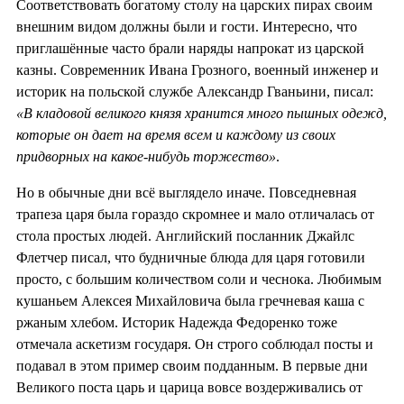
Соответствовать богатому столу на царских пирах своим
внешним видом должны были и гости. Интересно, что
приглашённые часто брали наряды напрокат из царской
казны. Современник Ивана Грозного, военный инженер и
историк на польской службе Александр Гваньини, писал:
«В кладовой великого князя хранится много пышных одежд,
которые он дает на время всем и каждому из своих
придворных на какое-нибудь торжество»
.
Но в обычные дни всё выглядело иначе. Повседневная
трапеза царя была гораздо скромнее и мало отличалась от
стола простых людей. Английский посланник Джайлс
Флетчер писал, что будничные блюда для царя готовили
просто, с большим количеством соли и чеснока. Любимым
кушаньем Алексея Михайловича была гречневая каша с
ржаным хлебом. Историк Надежда Федоренко тоже
отмечала аскетизм государя. Он строго соблюдал посты и
подавал в этом пример своим подданным. В первые дни
Великого поста царь и царица вовсе воздерживались от