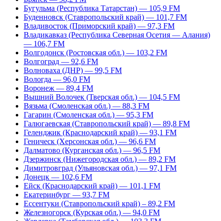
Бугульма (Республика Татарстан) — 105,9 FM
Буденновск (Ставропольский край) — 101,7 FM
Владивосток (Приморский край) — 97,3 FM
Владикавказ (Республика Северная Осетия — Алания)
— 106,7 FM
Волгодонск (Ростовская обл.) — 103,2 FM
Волгоград — 92,6 FM
Волноваха (ДНР) — 99,5 FM
Вологда — 96,0 FM
Воронеж — 89,4 FM
Вышний Волочек (Тверская обл.) — 104,5 FM
Вязьма (Смоленская обл.) — 88,3 FM
Гагарин (Смоленская обл.) — 95,3 FM
Галюгаевская (Ставропольский край) — 89,8 FM
Геленджик (Краснодарский край) — 93,1 FM
Геническ (Херсонская обл.) — 96,6 FM
Далматово (Курганская обл.) — 96,5 FM
Дзержинск (Нижегородская обл.) — 89,2 FM
Димитровград (Ульяновская обл.) — 97,1 FM
Донецк — 102,6 FM
Ейск (Краснодарский край) — 101,1 FM
Екатеринбург — 93,7 FM
Ессентуки (Ставропольский край) – 89,2 FM
Железногорск (Курская обл.) — 94,0 FM