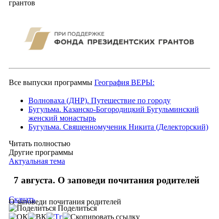
грантов
Все выпуски программы
География ВЕРЫ:
Волноваха (ДНР). Путешествие по городу
Бугульма. Казанско-Богородицкий Бугульминский
женский монастырь
Бугульма. Священномученик Никита (Делекторский)
Читать полностью
Другие программы
Актуальная тема
7 августа. О заповеди почитания родителей
Скачать
О заповеди почитания родителей
Поделиться