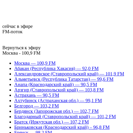
сейчас в эфире
FM-поток
Вернуться к эфиру
Москва - 100,9 FM
Москва — 100,9 FM
Абакан (Республика Хакасия) — 92,0 FM
Александровское (Ставропольский край) — 101,9 FM
Альметьевск (Республика Татарстан) — 99,6 FM
Анапа (Краснодарский край) — 90,5 FM
Арзгир (Ставропольский край) — 103,8 FM
Астрахань — 90,5 FM
Ахтубинск (Астраханская обл.) — 99,1 FM
Белгород — 103,2 FM
Бердянск (Запорожская обл.) — 102,7 FM
Благодарный (Ставропольский край) — 101,2 FM
Братск (Иркутская обл.) — 107,2 FM
Бриньковская (Краснодарский край) – 96,8 FM
Брянск — 98,2 FM