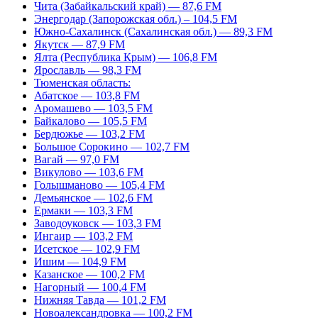
Чита (Забайкальский край) — 87,6 FM
Энергодар (Запорожская обл.) – 104,5 FM
Южно-Сахалинск (Сахалинская обл.) — 89,3 FM
Якутск — 87,9 FM
Ялта (Республика Крым) — 106,8 FM
Ярославль — 98,3 FM
Тюменская область:
Абатское — 103,8 FM
Аромашево — 103,5 FM
Байкалово — 105,5 FM
Бердюжье — 103,2 FM
Большое Сорокино — 102,7 FM
Вагай — 97,0 FM
Викулово — 103,6 FM
Голышманово — 105,4 FM
Демьянское — 102,6 FM
Ермаки — 103,3 FM
Заводоуковск — 103,3 FM
Ингаир — 103,2 FM
Исетское — 102,9 FM
Ишим — 104,9 FM
Казанское — 100,2 FM
Нагорный — 100,4 FM
Нижняя Тавда — 101,2 FM
Новоалександровка — 100,2 FM