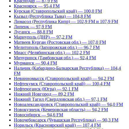
Краснодар — 87,9 FM
Красноярск — 95,4 FM
Курская (Ставропольский край) — 100,0 FM
Кызыл (Республика Тыва) — 104,8 FM
Лимасол (Республика Кипр) — 102,9 FM и 107,9 FM
Липецк — 97,9 FM
Луганск — 88,8 FM
Мариуполь (ДНР) — 97,2 FM
Матвеев Курган (Ростовская обл.) — 107,0 FM
Мелитополь (Запорожская обл.) — 96,7 FM
Миасс (Челябинская обл.) — 102,2 FM
Мичуринск (Тамбовская обл.) — 92,4 FM
Мурманск — 90,4 FM
Нальчик (Кабардино-Балкарская Республика) — 104,4
FM
Невинномысск (Ставропольский край) — 94,2 FM
Нефтекумск (Ставропольский край) — 100,4 FM
Нефтеюганск (Югра) — 92,1 FM
Нижний Новгород — 89,2 FM
Нижний Тагил (Свердловская обл.) — 97,1 FM
Новоалександровск (Ставропольский край) — 94,0 FM
Новокузнецк (Кемеровская область) — 94,2 FM
Новосибирск — 94,6 FM
Новочебоксарск (Чувашская Республика) — 90,3 FM
Норильск (Красноярский край) — 107,4 FM