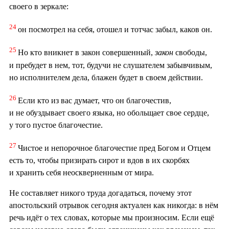
своего в зеркале:
24
он посмотрел на себя, отошел и тотчас забыл, каков он.
25
Но кто вникнет в закон совершенный,
закон
свободы,
и пребудет в нем, тот, будучи не слушателем забывчивым,
но исполнителем дела, блажен будет в своем действии.
26
Если кто из вас думает, что он благочестив,
и не обуздывает своего языка, но обольщает свое сердце,
у того пустое благочестие.
27
Чистое и непорочное благочестие пред Богом и Отцем
есть то, чтобы призирать сирот и вдов в их скорбях
и хранить себя неоскверненным от мира.
Не составляет никого труда догадаться, почему этот
апостольский отрывок сегодня актуален как никогда: в нём
речь идёт о тех словах, которые мы произносим. Если ещё