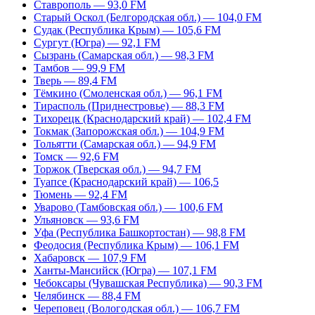
Ставрополь — 93,0 FM
Старый Оскол (Белгородская обл.) — 104,0 FM
Судак (Республика Крым) — 105,6 FM
Сургут (Югра) — 92,1 FM
Сызрань (Самарская обл.) — 98,3 FM
Тамбов — 99,9 FM
Тверь — 89,4 FM
Тёмкино (Смоленская обл.) — 96,1 FM
Тирасполь (Приднестровье) — 88,3 FM
Тихорецк (Краснодарский край) — 102,4 FM
Токмак (Запорожская обл.) — 104,9 FM
Тольятти (Самарская обл.) — 94,9 FM
Томск — 92,6 FM
Торжок (Тверская обл.) — 94,7 FM
Туапсе (Краснодарский край) — 106,5
Тюмень — 92,4 FM
Уварово (Тамбовская обл.) — 100,6 FM
Ульяновск — 93,6 FM
Уфа (Республика Башкортостан) — 98,8 FM
Феодосия (Республика Крым) — 106,1 FM
Хабаровск — 107,9 FM
Ханты-Мансийск (Югра) — 107,1 FM
Чебоксары (Чувашская Республика) — 90,3 FM
Челябинск — 88,4 FM
Череповец (Вологодская обл.) — 106,7 FM