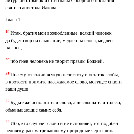
литургии отрывок из 1-й главы Соборного послания
святого апостола Иакова.
Глава 1.
19
Итак, братия мои возлюбленные, всякий человек
да будет скор на слышание, медлен на слова, медлен
на гнев,
20
ибо гнев человека не творит правды Божией.
21
Посему, отложив всякую нечистоту и остаток злобы,
в кротости примите насаждаемое слово, могущее спасти
ваши души.
22
Будьте же исполнители слова, а не слышатели только,
обманывающие самих себя.
23
Ибо, кто слушает слово и не исполняет, тот подобен
человеку, рассматривающему природные черты лица