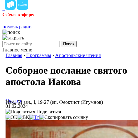
Сейчас в эфире:
помочь радио
Поиск
Главное меню
Главная
›
Программы
›
Апостольские чтения
Соборное послание святого
апостола Иакова
Скачать
Иак., 51 зач., I, 19-27 (еп. Феоктист (Игумнов)
01.02.2024
Поделиться