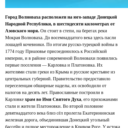
Город Волноваха расположен на юго-западе Донецкой
Народной Республики, в шестидесяти километрах от
Азовского моря.
Он стоит в степи, на берегах реки
Мокрая Волноваха. До восемнадцатого века здесь пасли
лошадей кочевники. По итогам русско-турецкой войны в
1774 году Приазовье присоединилось к Российской
империи, и в районе современной Волновахи появились
первые поселения — Карловка и Платоновка. Их
жителями стали греки из Крыма и русские крестьяне из
центральных губерний. Правительство предоставило
переселенцам обширные наделы, их освободили от
налогов на десять лет. Православные построили в
Карловке
храм во
Имя Святого Духа
, его прихожанами
стали и жители Платоновки. Во второй половине
девятнадцатого века близ сёл пролегла Екатерининская
железная дорога, объединившая Донецкий угольный
бассейн и рудное месторождение в Кривом Роге. У истока