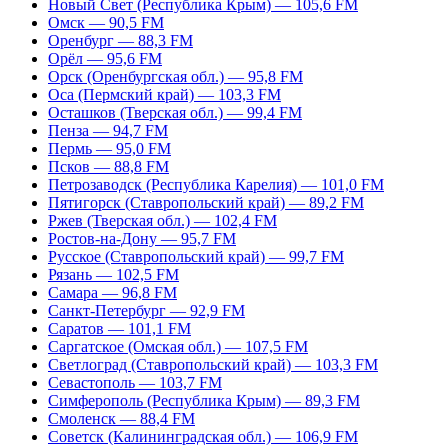
Новый Свет (Республика Крым) — 105,6 FM
Омск — 90,5 FM
Оренбург — 88,3 FM
Орёл — 95,6 FM
Орск (Оренбургская обл.) — 95,8 FM
Оса (Пермский край) — 103,3 FM
Осташков (Тверская обл.) — 99,4 FM
Пенза — 94,7 FM
Пермь — 95,0 FM
Псков — 88,8 FM
Петрозаводск (Республика Карелия) — 101,0 FM
Пятигорск (Ставропольский край) — 89,2 FM
Ржев (Тверская обл.) — 102,4 FM
Ростов-на-Дону — 95,7 FM
Русское (Ставропольский край) — 99,7 FM
Рязань — 102,5 FM
Самара — 96,8 FM
Санкт-Петербург — 92,9 FM
Саратов — 101,1 FM
Саргатское (Омская обл.) — 107,5 FM
Светлоград (Ставропольский край) — 103,3 FM
Севастополь — 103,7 FM
Симферополь (Республика Крым) — 89,3 FM
Смоленск — 88,4 FM
Советск (Калининградская обл.) — 106,9 FM