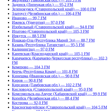
Жердевка (Тамбовская обл.) — 103,3 FM
Задонск (Липецкая обл.) — 95,2 FM
Зеленокумск (Ставропольский край) — 100,0 FM
Златоуст (Челябинская обл.) — 106,4 FM
Иваново — 99,7 FM
Ижевск (Удмуртия) — 97,0 FM
Изобильный (Ставропольский край) — 94,8 FM
Ипатово (Ставропольский край) — 105,3 FM
Иркутск — 88,5 FM
Йошкар-Ола (Республика Марий Эл) — 88,7 FM
Казань (Республика Татарстан) — 95,5 FM
Калининград — 97,0 FM
Каневская (Краснодарский край) — 105,1 FM
Карачаевск (Карачаево-Черкесская республика) — 102,3
FM
Кемерово — 104,3 FM
Керчь (Республика Крым) — 101,8 FM
Кинешма (Ивановская обл.) — 90,8 FM
Киров — 90,8 FM
Кирсанов (Тамбовская обл.) — 102,2 FM
Кисловодск (Ставропольский край) — 95,0 FM
Комсомольск-на-Амуре (Хабаровский край) — 99,9 FM
Копейск (Челябинская обл.) — 88,4 FM
Кострома — 92,0 FM
Красногвардейское (Ставропольский край) — 104,5 FM