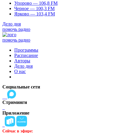
Упорово — 106,8 FM
Черное — 100,3 FM
Ярково — 103,4 FM
Дело дня
помочь радио
помочь радио
Программы
Расписание
Авторы
Дело дня
О нас
Социальные сети
Стриминги
Приложение
Сейчас в эфире: