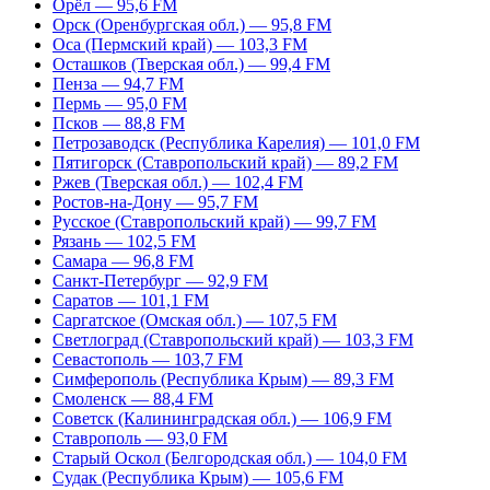
Орёл — 95,6 FM
Орск (Оренбургская обл.) — 95,8 FM
Оса (Пермский край) — 103,3 FM
Осташков (Тверская обл.) — 99,4 FM
Пенза — 94,7 FM
Пермь — 95,0 FM
Псков — 88,8 FM
Петрозаводск (Республика Карелия) — 101,0 FM
Пятигорск (Ставропольский край) — 89,2 FM
Ржев (Тверская обл.) — 102,4 FM
Ростов-на-Дону — 95,7 FM
Русское (Ставропольский край) — 99,7 FM
Рязань — 102,5 FM
Самара — 96,8 FM
Санкт-Петербург — 92,9 FM
Саратов — 101,1 FM
Саргатское (Омская обл.) — 107,5 FM
Светлоград (Ставропольский край) — 103,3 FM
Севастополь — 103,7 FM
Симферополь (Республика Крым) — 89,3 FM
Смоленск — 88,4 FM
Советск (Калининградская обл.) — 106,9 FM
Ставрополь — 93,0 FM
Старый Оскол (Белгородская обл.) — 104,0 FM
Судак (Республика Крым) — 105,6 FM