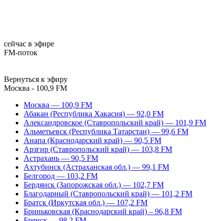
сейчас в эфире
FM-поток
Вернуться к эфиру
Москва - 100,9 FM
Москва — 100,9 FM
Абакан (Республика Хакасия) — 92,0 FM
Александровское (Ставропольский край) — 101,9 FM
Альметьевск (Республика Татарстан) — 99,6 FM
Анапа (Краснодарский край) — 90,5 FM
Арзгир (Ставропольский край) — 103,8 FM
Астрахань — 90,5 FM
Ахтубинск (Астраханская обл.) — 99,1 FM
Белгород — 103,2 FM
Бердянск (Запорожская обл.) — 102,7 FM
Благодарный (Ставропольский край) — 101,2 FM
Братск (Иркутская обл.) — 107,2 FM
Бриньковская (Краснодарский край) – 96,8 FM
Брянск — 98,2 FM