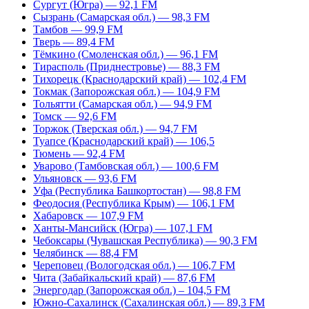
Сургут (Югра) — 92,1 FM
Сызрань (Самарская обл.) — 98,3 FM
Тамбов — 99,9 FM
Тверь — 89,4 FM
Тёмкино (Смоленская обл.) — 96,1 FM
Тирасполь (Приднестровье) — 88,3 FM
Тихорецк (Краснодарский край) — 102,4 FM
Токмак (Запорожская обл.) — 104,9 FM
Тольятти (Самарская обл.) — 94,9 FM
Томск — 92,6 FM
Торжок (Тверская обл.) — 94,7 FM
Туапсе (Краснодарский край) — 106,5
Тюмень — 92,4 FM
Уварово (Тамбовская обл.) — 100,6 FM
Ульяновск — 93,6 FM
Уфа (Республика Башкортостан) — 98,8 FM
Феодосия (Республика Крым) — 106,1 FM
Хабаровск — 107,9 FM
Ханты-Мансийск (Югра) — 107,1 FM
Чебоксары (Чувашская Республика) — 90,3 FM
Челябинск — 88,4 FM
Череповец (Вологодская обл.) — 106,7 FM
Чита (Забайкальский край) — 87,6 FM
Энергодар (Запорожская обл.) – 104,5 FM
Южно-Сахалинск (Сахалинская обл.) — 89,3 FM