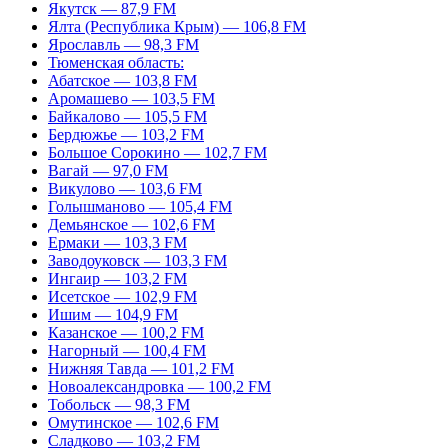
Якутск — 87,9 FM
Ялта (Республика Крым) — 106,8 FM
Ярославль — 98,3 FM
Тюменская область:
Абатское — 103,8 FM
Аромашево — 103,5 FM
Байкалово — 105,5 FM
Бердюжье — 103,2 FM
Большое Сорокино — 102,7 FM
Вагай — 97,0 FM
Викулово — 103,6 FM
Голышманово — 105,4 FM
Демьянское — 102,6 FM
Ермаки — 103,3 FM
Заводоуковск — 103,3 FM
Ингаир — 103,2 FM
Исетское — 102,9 FM
Ишим — 104,9 FM
Казанское — 100,2 FM
Нагорный — 100,4 FM
Нижняя Тавда — 101,2 FM
Новоалександровка — 100,2 FM
Тобольск — 98,3 FM
Омутинское — 102,6 FM
Сладково — 103,2 FM