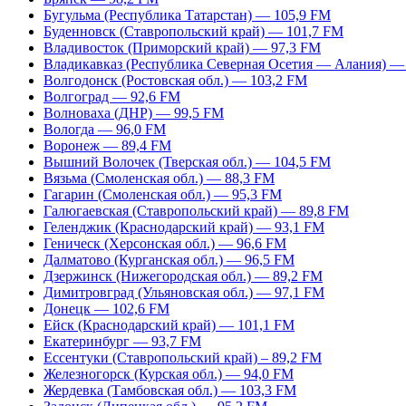
Бугульма (Республика Татарстан) — 105,9 FM
Буденновск (Ставропольский край) — 101,7 FM
Владивосток (Приморский край) — 97,3 FM
Владикавказ (Республика Северная Осетия — Алания) —
Волгодонск (Ростовская обл.) — 103,2 FM
Волгоград — 92,6 FM
Волноваха (ДНР) — 99,5 FM
Вологда — 96,0 FM
Воронеж — 89,4 FM
Вышний Волочек (Тверская обл.) — 104,5 FM
Вязьма (Смоленская обл.) — 88,3 FM
Гагарин (Смоленская обл.) — 95,3 FM
Галюгаевская (Ставропольский край) — 89,8 FM
Геленджик (Краснодарский край) — 93,1 FM
Геническ (Херсонская обл.) — 96,6 FM
Далматово (Курганская обл.) — 96,5 FM
Дзержинск (Нижегородская обл.) — 89,2 FM
Димитровград (Ульяновская обл.) — 97,1 FM
Донецк — 102,6 FM
Ейск (Краснодарский край) — 101,1 FM
Екатеринбург — 93,7 FM
Ессентуки (Ставропольский край) – 89,2 FM
Железногорск (Курская обл.) — 94,0 FM
Жердевка (Тамбовская обл.) — 103,3 FM