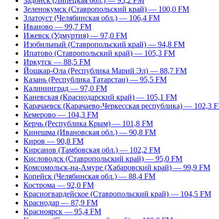
Задонск (Липецкая обл.) — 95,2 FM
Зеленокумск (Ставропольский край) — 100,0 FM
Златоуст (Челябинская обл.) — 106,4 FM
Иваново — 99,7 FM
Ижевск (Удмуртия) — 97,0 FM
Изобильный (Ставропольский край) — 94,8 FM
Ипатово (Ставропольский край) — 105,3 FM
Иркутск — 88,5 FM
Йошкар-Ола (Республика Марий Эл) — 88,7 FM
Казань (Республика Татарстан) — 95,5 FM
Калининград — 97,0 FM
Каневская (Краснодарский край) — 105,1 FM
Карачаевск (Карачаево-Черкесская республика) — 102,3 
Кемерово — 104,3 FM
Керчь (Республика Крым) — 101,8 FM
Кинешма (Ивановская обл.) — 90,8 FM
Киров — 90,8 FM
Кирсанов (Тамбовская обл.) — 102,2 FM
Кисловодск (Ставропольский край) — 95,0 FM
Комсомольск-на-Амуре (Хабаровский край) — 99,9 FM
Копейск (Челябинская обл.) — 88,4 FM
Кострома — 92,0 FM
Красногвардейское (Ставропольский край) — 104,5 FM
Краснодар — 87,9 FM
Красноярск — 95,4 FM