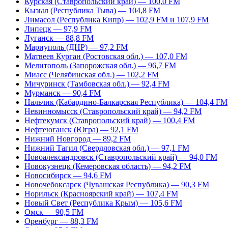
Курская (Ставропольский край) — 100,0 FM
Кызыл (Республика Тыва) — 104,8 FM
Лимасол (Республика Кипр) — 102,9 FM и 107,9 FM
Липецк — 97,9 FM
Луганск — 88,8 FM
Мариуполь (ДНР) — 97,2 FM
Матвеев Курган (Ростовская обл.) — 107,0 FM
Мелитополь (Запорожская обл.) — 96,7 FM
Миасс (Челябинская обл.) — 102,2 FM
Мичуринск (Тамбовская обл.) — 92,4 FM
Мурманск — 90,4 FM
Нальчик (Кабардино-Балкарская Республика) — 104,4 FM
Невинномысск (Ставропольский край) — 94,2 FM
Нефтекумск (Ставропольский край) — 100,4 FM
Нефтеюганск (Югра) — 92,1 FM
Нижний Новгород — 89,2 FM
Нижний Тагил (Свердловская обл.) — 97,1 FM
Новоалександровск (Ставропольский край) — 94,0 FM
Новокузнецк (Кемеровская область) — 94,2 FM
Новосибирск — 94,6 FM
Новочебоксарск (Чувашская Республика) — 90,3 FM
Норильск (Красноярский край) — 107,4 FM
Новый Свет (Республика Крым) — 105,6 FM
Омск — 90,5 FM
Оренбург — 88,3 FM