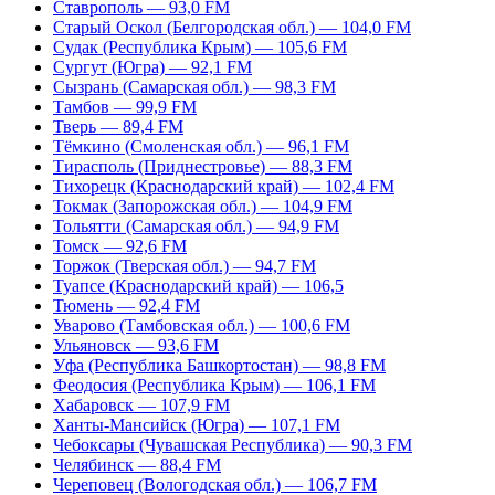
Ставрополь — 93,0 FM
Старый Оскол (Белгородская обл.) — 104,0 FM
Судак (Республика Крым) — 105,6 FM
Сургут (Югра) — 92,1 FM
Сызрань (Самарская обл.) — 98,3 FM
Тамбов — 99,9 FM
Тверь — 89,4 FM
Тёмкино (Смоленская обл.) — 96,1 FM
Тирасполь (Приднестровье) — 88,3 FM
Тихорецк (Краснодарский край) — 102,4 FM
Токмак (Запорожская обл.) — 104,9 FM
Тольятти (Самарская обл.) — 94,9 FM
Томск — 92,6 FM
Торжок (Тверская обл.) — 94,7 FM
Туапсе (Краснодарский край) — 106,5
Тюмень — 92,4 FM
Уварово (Тамбовская обл.) — 100,6 FM
Ульяновск — 93,6 FM
Уфа (Республика Башкортостан) — 98,8 FM
Феодосия (Республика Крым) — 106,1 FM
Хабаровск — 107,9 FM
Ханты-Мансийск (Югра) — 107,1 FM
Чебоксары (Чувашская Республика) — 90,3 FM
Челябинск — 88,4 FM
Череповец (Вологодская обл.) — 106,7 FM