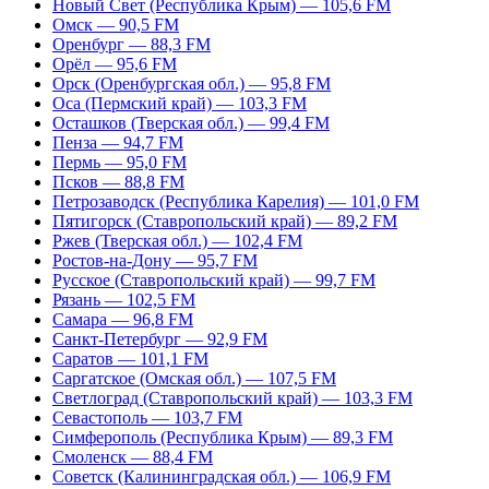
Новый Свет (Республика Крым) — 105,6 FM
Омск — 90,5 FM
Оренбург — 88,3 FM
Орёл — 95,6 FM
Орск (Оренбургская обл.) — 95,8 FM
Оса (Пермский край) — 103,3 FM
Осташков (Тверская обл.) — 99,4 FM
Пенза — 94,7 FM
Пермь — 95,0 FM
Псков — 88,8 FM
Петрозаводск (Республика Карелия) — 101,0 FM
Пятигорск (Ставропольский край) — 89,2 FM
Ржев (Тверская обл.) — 102,4 FM
Ростов-на-Дону — 95,7 FM
Русское (Ставропольский край) — 99,7 FM
Рязань — 102,5 FM
Самара — 96,8 FM
Санкт-Петербург — 92,9 FM
Саратов — 101,1 FM
Саргатское (Омская обл.) — 107,5 FM
Светлоград (Ставропольский край) — 103,3 FM
Севастополь — 103,7 FM
Симферополь (Республика Крым) — 89,3 FM
Смоленск — 88,4 FM
Советск (Калининградская обл.) — 106,9 FM