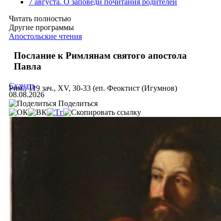
7 августа. О заповеди почитания родителей
Читать полностью
Другие программы
Апостольские чтения
Послание к Римлянам святого апостола
Павла
Скачать
Рим., 119 зач., XV, 30-33 (еп. Феоктист (Игумнов)
08.08.2026
Поделиться