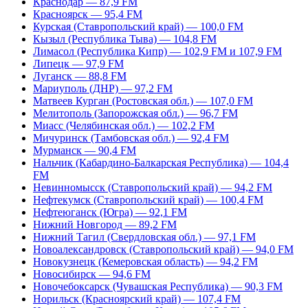
Краснодар — 87,9 FM
Красноярск — 95,4 FM
Курская (Ставропольский край) — 100,0 FM
Кызыл (Республика Тыва) — 104,8 FM
Лимасол (Республика Кипр) — 102,9 FM и 107,9 FM
Липецк — 97,9 FM
Луганск — 88,8 FM
Мариуполь (ДНР) — 97,2 FM
Матвеев Курган (Ростовская обл.) — 107,0 FM
Мелитополь (Запорожская обл.) — 96,7 FM
Миасс (Челябинская обл.) — 102,2 FM
Мичуринск (Тамбовская обл.) — 92,4 FM
Мурманск — 90,4 FM
Нальчик (Кабардино-Балкарская Республика) — 104,4
FM
Невинномысск (Ставропольский край) — 94,2 FM
Нефтекумск (Ставропольский край) — 100,4 FM
Нефтеюганск (Югра) — 92,1 FM
Нижний Новгород — 89,2 FM
Нижний Тагил (Свердловская обл.) — 97,1 FM
Новоалександровск (Ставропольский край) — 94,0 FM
Новокузнецк (Кемеровская область) — 94,2 FM
Новосибирск — 94,6 FM
Новочебоксарск (Чувашская Республика) — 90,3 FM
Норильск (Красноярский край) — 107,4 FM