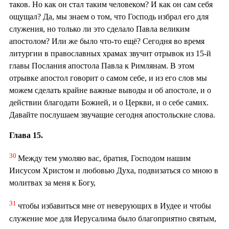
таков. Но как он стал таким человеком? И как он сам себя
ощущал? Да, мы знаем о том, что Господь избрал его для
служения, но только ли это сделало Павла великим
апостолом? Или же было что-то ещё? Сегодня во время
литургии в православных храмах звучит отрывок из 15-й
главы Послания апостола Павла к Римлянам. В этом
отрывке апостол говорит о самом себе, и из его слов мы
можем сделать крайне важные выводы и об апостоле, и о
действии благодати Божией, и о Церкви, и о себе самих.
Давайте послушаем звучащие сегодня апостольские слова.
Глава 15.
30
Между тем умоляю вас, братия, Господом нашим
Иисусом Христом и любовью Духа, подвизаться со мною в
молитвах за меня к Богу,
31
чтобы избавиться мне от неверующих в Иудее и чтобы
служение мое для Иерусалима было благоприятно святым,