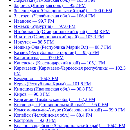
Жердевка (Тамбовская обл.) — 103,3 FM
Задонск (Липецкая обл.) — 95,2 FM
Зеленокумск (Ставропольский край) — 100,0 FM
Златоуст (Челябинская обл.) — 106,4 FM
Иваново — 99,7 FM
Ижевск (Удмуртия) — 97,0 FM
Изобильный (Ставропольский край) — 94,8 FM
Ипатово (Ставропольский край) — 105,3 FM
Иркутск — 88,5 FM
Йошкар-Ола (Республика Марий Эл) — 88,7 FM
Казань (Республика Татарстан) — 95,5 FM
Калининград — 97,0 FM
Каневская (Краснодарский край) — 105,1 FM
Карачаевск (Карачаево-Черкесская республика) — 102,3
FM
Кемерово — 104,3 FM
Керчь (Республика Крым) — 101,8 FM
Кинешма (Ивановская обл.) — 90,8 FM
Киров — 90,8 FM
Кирсанов (Тамбовская обл.) — 102,2 FM
Кисловодск (Ставропольский край) — 95,0 FM
Комсомольск-на-Амуре (Хабаровский край) — 99,9 FM
Копейск (Челябинская обл.) — 88,4 FM
Кострома — 92,0 FM
Красногвардейское (Ставропольский край) — 104,5 FM