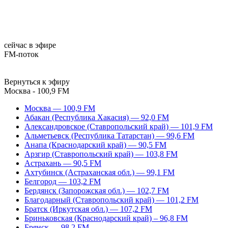
сейчас в эфире
FM-поток
Вернуться к эфиру
Москва - 100,9 FM
Москва — 100,9 FM
Абакан (Республика Хакасия) — 92,0 FM
Александровское (Ставропольский край) — 101,9 FM
Альметьевск (Республика Татарстан) — 99,6 FM
Анапа (Краснодарский край) — 90,5 FM
Арзгир (Ставропольский край) — 103,8 FM
Астрахань — 90,5 FM
Ахтубинск (Астраханская обл.) — 99,1 FM
Белгород — 103,2 FM
Бердянск (Запорожская обл.) — 102,7 FM
Благодарный (Ставропольский край) — 101,2 FM
Братск (Иркутская обл.) — 107,2 FM
Бриньковская (Краснодарский край) – 96,8 FM
Брянск — 98,2 FM