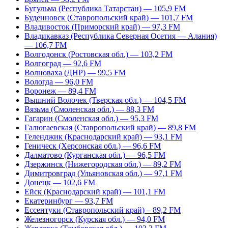
Бугульма (Республика Татарстан) — 105,9 FM
Буденновск (Ставропольский край) — 101,7 FM
Владивосток (Приморский край) — 97,3 FM
Владикавказ (Республика Северная Осетия — Алания)
— 106,7 FM
Волгодонск (Ростовская обл.) — 103,2 FM
Волгоград — 92,6 FM
Волноваха (ДНР) — 99,5 FM
Вологда — 96,0 FM
Воронеж — 89,4 FM
Вышний Волочек (Тверская обл.) — 104,5 FM
Вязьма (Смоленская обл.) — 88,3 FM
Гагарин (Смоленская обл.) — 95,3 FM
Галюгаевская (Ставропольский край) — 89,8 FM
Геленджик (Краснодарский край) — 93,1 FM
Геническ (Херсонская обл.) — 96,6 FM
Далматово (Курганская обл.) — 96,5 FM
Дзержинск (Нижегородская обл.) — 89,2 FM
Димитровград (Ульяновская обл.) — 97,1 FM
Донецк — 102,6 FM
Ейск (Краснодарский край) — 101,1 FM
Екатеринбург — 93,7 FM
Ессентуки (Ставропольский край) – 89,2 FM
Железногорск (Курская обл.) — 94,0 FM