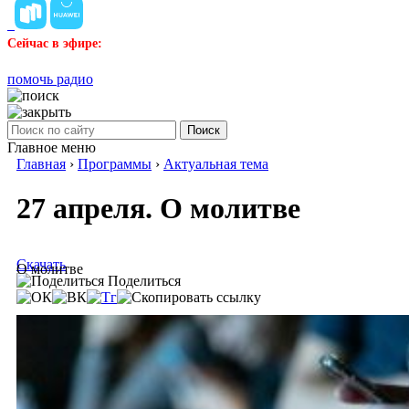
Сейчас в эфире:
помочь радио
Поиск
Главное меню
Главная
›
Программы
›
Актуальная тема
27 апреля. О молитве
Скачать
О молитве
Поделиться