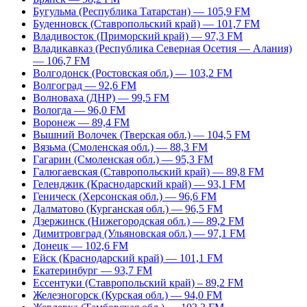
Бугульма (Республика Татарстан) — 105,9 FM
Буденновск (Ставропольский край) — 101,7 FM
Владивосток (Приморский край) — 97,3 FM
Владикавказ (Республика Северная Осетия — Алания)
— 106,7 FM
Волгодонск (Ростовская обл.) — 103,2 FM
Волгоград — 92,6 FM
Волноваха (ДНР) — 99,5 FM
Вологда — 96,0 FM
Воронеж — 89,4 FM
Вышний Волочек (Тверская обл.) — 104,5 FM
Вязьма (Смоленская обл.) — 88,3 FM
Гагарин (Смоленская обл.) — 95,3 FM
Галюгаевская (Ставропольский край) — 89,8 FM
Геленджик (Краснодарский край) — 93,1 FM
Геническ (Херсонская обл.) — 96,6 FM
Далматово (Курганская обл.) — 96,5 FM
Дзержинск (Нижегородская обл.) — 89,2 FM
Димитровград (Ульяновская обл.) — 97,1 FM
Донецк — 102,6 FM
Ейск (Краснодарский край) — 101,1 FM
Екатеринбург — 93,7 FM
Ессентуки (Ставропольский край) – 89,2 FM
Железногорск (Курская обл.) — 94,0 FM