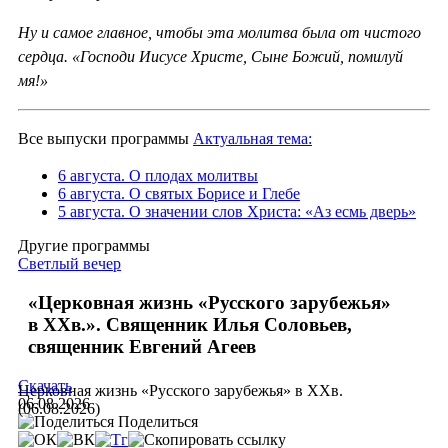
Ну и самое главное, чтобы эта молитва была от чистого
сердца. «Господи Иисусе Христе, Сыне Божий, помилуй
мя!»
Все выпуски программы
Актуальная тема:
6 августа. О плодах молитвы
6 августа. О святых Борисе и Глебе
5 августа. О значении слов Христа: «Аз есмь дверь»
Другие программы
Светлый вечер
«Церковная жизнь «Русского зарубежья»
в ХХв.». Священник Илья Соловьев,
священник Евгений Агеев
Скачать
Церковная жизнь «Русского зарубежья» в ХХв.
06.08.2026
(06.08.2026)
Поделиться