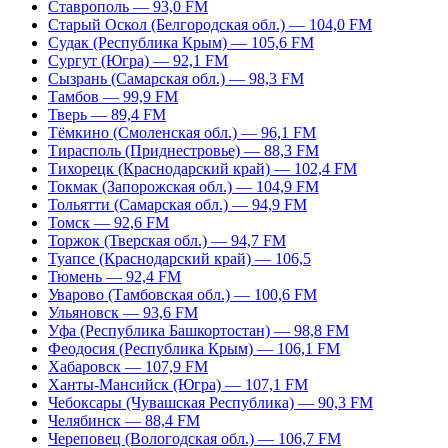
Ставрополь — 93,0 FM
Старый Оскол (Белгородская обл.) — 104,0 FM
Судак (Республика Крым) — 105,6 FM
Сургут (Югра) — 92,1 FM
Сызрань (Самарская обл.) — 98,3 FM
Тамбов — 99,9 FM
Тверь — 89,4 FM
Тёмкино (Смоленская обл.) — 96,1 FM
Тирасполь (Приднестровье) — 88,3 FM
Тихорецк (Краснодарский край) — 102,4 FM
Токмак (Запорожская обл.) — 104,9 FM
Тольятти (Самарская обл.) — 94,9 FM
Томск — 92,6 FM
Торжок (Тверская обл.) — 94,7 FM
Туапсе (Краснодарский край) — 106,5
Тюмень — 92,4 FM
Уварово (Тамбовская обл.) — 100,6 FM
Ульяновск — 93,6 FM
Уфа (Республика Башкортостан) — 98,8 FM
Феодосия (Республика Крым) — 106,1 FM
Хабаровск — 107,9 FM
Ханты-Мансийск (Югра) — 107,1 FM
Чебоксары (Чувашская Республика) — 90,3 FM
Челябинск — 88,4 FM
Череповец (Вологодская обл.) — 106,7 FM