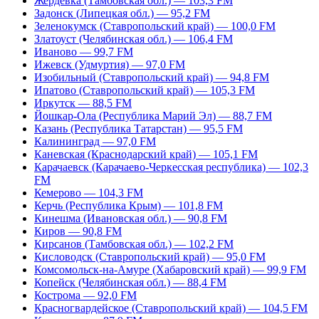
Жердевка (Тамбовская обл.) — 103,3 FM
Задонск (Липецкая обл.) — 95,2 FM
Зеленокумск (Ставропольский край) — 100,0 FM
Златоуст (Челябинская обл.) — 106,4 FM
Иваново — 99,7 FM
Ижевск (Удмуртия) — 97,0 FM
Изобильный (Ставропольский край) — 94,8 FM
Ипатово (Ставропольский край) — 105,3 FM
Иркутск — 88,5 FM
Йошкар-Ола (Республика Марий Эл) — 88,7 FM
Казань (Республика Татарстан) — 95,5 FM
Калининград — 97,0 FM
Каневская (Краснодарский край) — 105,1 FM
Карачаевск (Карачаево-Черкесская республика) — 102,3
FM
Кемерово — 104,3 FM
Керчь (Республика Крым) — 101,8 FM
Кинешма (Ивановская обл.) — 90,8 FM
Киров — 90,8 FM
Кирсанов (Тамбовская обл.) — 102,2 FM
Кисловодск (Ставропольский край) — 95,0 FM
Комсомольск-на-Амуре (Хабаровский край) — 99,9 FM
Копейск (Челябинская обл.) — 88,4 FM
Кострома — 92,0 FM
Красногвардейское (Ставропольский край) — 104,5 FM