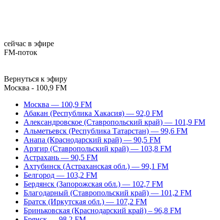
сейчас в эфире
FM-поток
Вернуться к эфиру
Москва - 100,9 FM
Москва — 100,9 FM
Абакан (Республика Хакасия) — 92,0 FM
Александровское (Ставропольский край) — 101,9 FM
Альметьевск (Республика Татарстан) — 99,6 FM
Анапа (Краснодарский край) — 90,5 FM
Арзгир (Ставропольский край) — 103,8 FM
Астрахань — 90,5 FM
Ахтубинск (Астраханская обл.) — 99,1 FM
Белгород — 103,2 FM
Бердянск (Запорожская обл.) — 102,7 FM
Благодарный (Ставропольский край) — 101,2 FM
Братск (Иркутская обл.) — 107,2 FM
Бриньковская (Краснодарский край) – 96,8 FM
Брянск — 98,2 FM