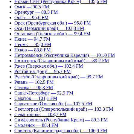
Новый Свет (Республика Крым) — 105,6 FM
Омск — 90,5 FM
Оренбург — 88,3 FM
Орёл — 95,6 FM
Орск (Оренбургская обл.) — 95,8 FM
Оса (Пермский край) — 103,3 FM
Осташков (Тверская обл.) — 99,4 FM
Пенза — 94,7 FM
Пермь — 95,0 FM
Псков — 88,8 FM
Петрозаводск (Республика Карелия) — 101,0 FM
Пятигорск (Ставропольский край) — 89,2 FM
Ржев (Тверская обл.) — 102,4 FM
Ростов-на-Дону — 95,7 FM
Русское (Ставропольский край) — 99,7 FM
Рязань — 102,5 FM
Самара — 96,8 FM
Санкт-Петербург — 92,9 FM
Саратов — 101,1 FM
Саргатское (Омская обл.) — 107,5 FM
Светлоград (Ставропольский край) — 103,3 FM
Севастополь — 103,7 FM
Симферополь (Республика Крым) — 89,3 FM
Смоленск — 88,4 FM
Советск (Калининградская обл.) — 106,9 FM