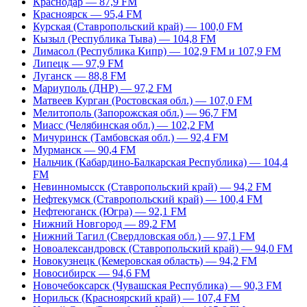
Краснодар — 87,9 FM
Красноярск — 95,4 FM
Курская (Ставропольский край) — 100,0 FM
Кызыл (Республика Тыва) — 104,8 FM
Лимасол (Республика Кипр) — 102,9 FM и 107,9 FM
Липецк — 97,9 FM
Луганск — 88,8 FM
Мариуполь (ДНР) — 97,2 FM
Матвеев Курган (Ростовская обл.) — 107,0 FM
Мелитополь (Запорожская обл.) — 96,7 FM
Миасс (Челябинская обл.) — 102,2 FM
Мичуринск (Тамбовская обл.) — 92,4 FM
Мурманск — 90,4 FM
Нальчик (Кабардино-Балкарская Республика) — 104,4
FM
Невинномысск (Ставропольский край) — 94,2 FM
Нефтекумск (Ставропольский край) — 100,4 FM
Нефтеюганск (Югра) — 92,1 FM
Нижний Новгород — 89,2 FM
Нижний Тагил (Свердловская обл.) — 97,1 FM
Новоалександровск (Ставропольский край) — 94,0 FM
Новокузнецк (Кемеровская область) — 94,2 FM
Новосибирск — 94,6 FM
Новочебоксарск (Чувашская Республика) — 90,3 FM
Норильск (Красноярский край) — 107,4 FM