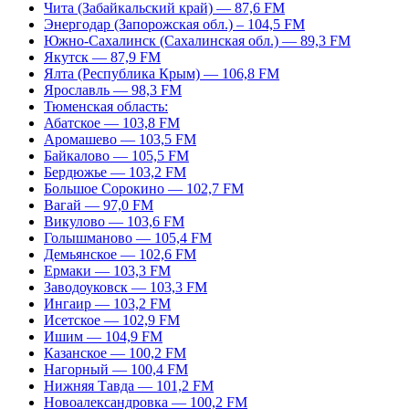
Чита (Забайкальский край) — 87,6 FM
Энергодар (Запорожская обл.) – 104,5 FM
Южно-Сахалинск (Сахалинская обл.) — 89,3 FM
Якутск — 87,9 FM
Ялта (Республика Крым) — 106,8 FM
Ярославль — 98,3 FM
Тюменская область:
Абатское — 103,8 FM
Аромашево — 103,5 FM
Байкалово — 105,5 FM
Бердюжье — 103,2 FM
Большое Сорокино — 102,7 FM
Вагай — 97,0 FM
Викулово — 103,6 FM
Голышманово — 105,4 FM
Демьянское — 102,6 FM
Ермаки — 103,3 FM
Заводоуковск — 103,3 FM
Ингаир — 103,2 FM
Исетское — 102,9 FM
Ишим — 104,9 FM
Казанское — 100,2 FM
Нагорный — 100,4 FM
Нижняя Тавда — 101,2 FM
Новоалександровка — 100,2 FM