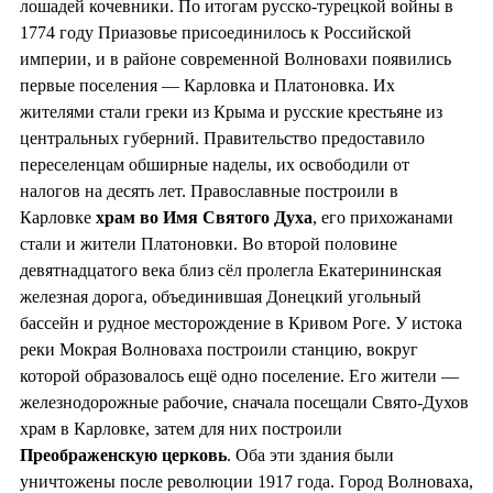
лошадей кочевники. По итогам русско-турецкой войны в
1774 году Приазовье присоединилось к Российской
империи, и в районе современной Волновахи появились
первые поселения — Карловка и Платоновка. Их
жителями стали греки из Крыма и русские крестьяне из
центральных губерний. Правительство предоставило
переселенцам обширные наделы, их освободили от
налогов на десять лет. Православные построили в
Карловке
храм во
Имя Святого Духа
, его прихожанами
стали и жители Платоновки. Во второй половине
девятнадцатого века близ сёл пролегла Екатерининская
железная дорога, объединившая Донецкий угольный
бассейн и рудное месторождение в Кривом Роге. У истока
реки Мокрая Волноваха построили станцию, вокруг
которой образовалось ещё одно поселение. Его жители —
железнодорожные рабочие, сначала посещали Свято-Духов
храм в Карловке, затем для них построили
Преображенскую церковь
. Оба эти здания были
уничтожены после революции 1917 года. Город Волноваха,