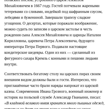
Михайловичем в 1667 году. Гостей потчевали жареными
тетеревами со сливами, индейкой под шафранным соусом,
лебедями и бужениной. Завершали трапезу сладкие
угощения. О десертах, которые поражали воображение,
можно судить по записям о царском застолье в честь
рождения сына Алексея Михайловича и царицы Наталии
Кирилловны, царевича Петра Алексеевича, будущего
императора Петра Первого. Подавали настоящие
кондитерские шедевры. Один из них — сделанный из
фигурного сахара Кремль с конными и пешими людьми
внутри.
Соответствовать богатому столу на царских пирах своим
внешним видом должны были и гости. Интересно, что
приглашённые часто брали наряды напрокат из царской
казны. Современник Ивана Грозного, военный инженер и
историк на польской службе Александр Гваньини, писал:
«В кладовой великого князя хранится много пышных одежд,
которые он дает на время всем и каждому из своих