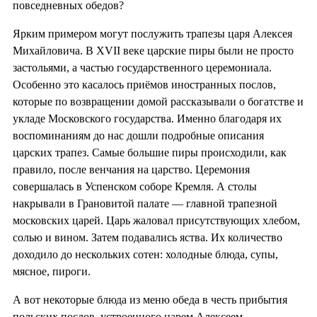
повседневных обедов?
Ярким примером могут послужить трапезы царя Алексея
Михайловича. В XVII веке царские пиры были не просто
застольями, а частью государственного церемониала.
Особенно это касалось приёмов иностранных послов,
которые по возвращении домой рассказывали о богатстве и
укладе Московского государства. Именно благодаря их
воспоминаниям до нас дошли подробные описания
царских трапез. Самые большие пиры происходили, как
правило, после венчания на царство. Церемония
совершалась в Успенском соборе Кремля. А столы
накрывали в Грановитой палате — главной трапезной
московских царей. Царь жаловал присутствующих хлебом,
солью и вином. Затем подавались яства. Их количество
доходило до нескольких сотен: холодные блюда, супы,
мясное, пироги.
А вот некоторые блюда из меню обеда в честь прибытия
польских послов, устроенного царем Алексеем