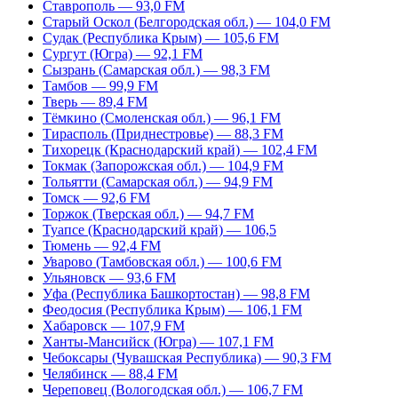
Ставрополь — 93,0 FM
Старый Оскол (Белгородская обл.) — 104,0 FM
Судак (Республика Крым) — 105,6 FM
Сургут (Югра) — 92,1 FM
Сызрань (Самарская обл.) — 98,3 FM
Тамбов — 99,9 FM
Тверь — 89,4 FM
Тёмкино (Смоленская обл.) — 96,1 FM
Тирасполь (Приднестровье) — 88,3 FM
Тихорецк (Краснодарский край) — 102,4 FM
Токмак (Запорожская обл.) — 104,9 FM
Тольятти (Самарская обл.) — 94,9 FM
Томск — 92,6 FM
Торжок (Тверская обл.) — 94,7 FM
Туапсе (Краснодарский край) — 106,5
Тюмень — 92,4 FM
Уварово (Тамбовская обл.) — 100,6 FM
Ульяновск — 93,6 FM
Уфа (Республика Башкортостан) — 98,8 FM
Феодосия (Республика Крым) — 106,1 FM
Хабаровск — 107,9 FM
Ханты-Мансийск (Югра) — 107,1 FM
Чебоксары (Чувашская Республика) — 90,3 FM
Челябинск — 88,4 FM
Череповец (Вологодская обл.) — 106,7 FM