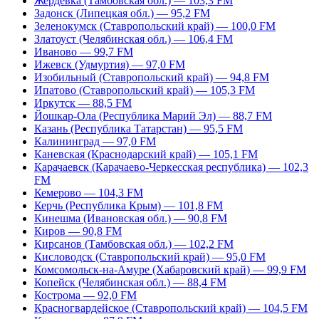
Жердевка (Тамбовская обл.) — 103,3 FM
Задонск (Липецкая обл.) — 95,2 FM
Зеленокумск (Ставропольский край) — 100,0 FM
Златоуст (Челябинская обл.) — 106,4 FM
Иваново — 99,7 FM
Ижевск (Удмуртия) — 97,0 FM
Изобильный (Ставропольский край) — 94,8 FM
Ипатово (Ставропольский край) — 105,3 FM
Иркутск — 88,5 FM
Йошкар-Ола (Республика Марий Эл) — 88,7 FM
Казань (Республика Татарстан) — 95,5 FM
Калининград — 97,0 FM
Каневская (Краснодарский край) — 105,1 FM
Карачаевск (Карачаево-Черкесская республика) — 102,3
FM
Кемерово — 104,3 FM
Керчь (Республика Крым) — 101,8 FM
Кинешма (Ивановская обл.) — 90,8 FM
Киров — 90,8 FM
Кирсанов (Тамбовская обл.) — 102,2 FM
Кисловодск (Ставропольский край) — 95,0 FM
Комсомольск-на-Амуре (Хабаровский край) — 99,9 FM
Копейск (Челябинская обл.) — 88,4 FM
Кострома — 92,0 FM
Красногвардейское (Ставропольский край) — 104,5 FM