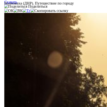
Скачать
Волноваха (ДНР). Путешествие по городу
Поделиться