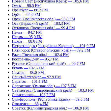
Новый Свет (Республика Крым) — 105,6 FM
Омск — 90,5 FM
Оренбург — 88,3 FM
Орёл — 95,6 FM
Орск (Оренбургская обл.) — 95,8 FM
Оса (Пермский край) — 103,3 FM
Осташков (Тверская обл.) — 99,4 FM
Пенза — 94,7 FM
Пермь — 95,0 FM
Псков — 88,8 FM
Петрозаводск (Республика Карелия) — 101,0 FM
Пятигорск (Ставропольский край) — 89,2 FM
Ржев (Тверская обл.) — 102,4 FM
Ростов-на-Дону — 95,7 FM
Русское (Ставропольский край) — 99,7 FM
Рязань — 102,5 FM
Самара — 96,8 FM
Санкт-Петербург — 92,9 FM
Саратов — 101,1 FM
Саргатское (Омская обл.) — 107,5 FM
Светлоград (Ставропольский край) — 103,3 FM
Севастополь — 103,7 FM
Симферополь (Республика Крым) — 89,3 FM
Смоленск — 88,4 FM
Советск (Калининградская обл.) — 106,9 FM