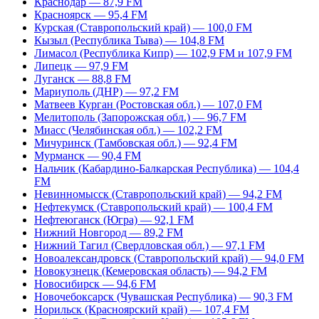
Краснодар — 87,9 FM
Красноярск — 95,4 FM
Курская (Ставропольский край) — 100,0 FM
Кызыл (Республика Тыва) — 104,8 FM
Лимасол (Республика Кипр) — 102,9 FM и 107,9 FM
Липецк — 97,9 FM
Луганск — 88,8 FM
Мариуполь (ДНР) — 97,2 FM
Матвеев Курган (Ростовская обл.) — 107,0 FM
Мелитополь (Запорожская обл.) — 96,7 FM
Миасс (Челябинская обл.) — 102,2 FM
Мичуринск (Тамбовская обл.) — 92,4 FM
Мурманск — 90,4 FM
Нальчик (Кабардино-Балкарская Республика) — 104,4
FM
Невинномысск (Ставропольский край) — 94,2 FM
Нефтекумск (Ставропольский край) — 100,4 FM
Нефтеюганск (Югра) — 92,1 FM
Нижний Новгород — 89,2 FM
Нижний Тагил (Свердловская обл.) — 97,1 FM
Новоалександровск (Ставропольский край) — 94,0 FM
Новокузнецк (Кемеровская область) — 94,2 FM
Новосибирск — 94,6 FM
Новочебоксарск (Чувашская Республика) — 90,3 FM
Норильск (Красноярский край) — 107,4 FM