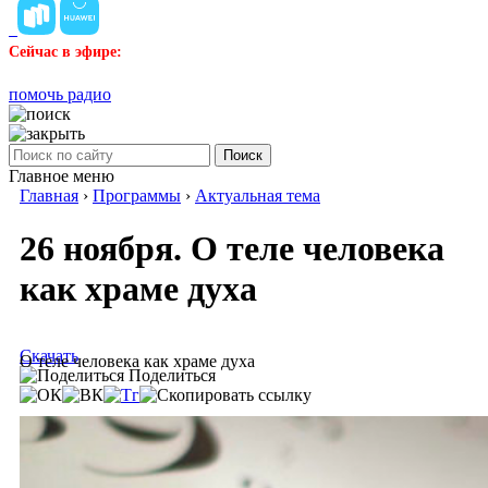
Сейчас в эфире:
помочь радио
Поиск
Главное меню
Главная
›
Программы
›
Актуальная тема
26 ноября. О теле человека
как храме духа
Скачать
О теле человека как храме духа
Поделиться