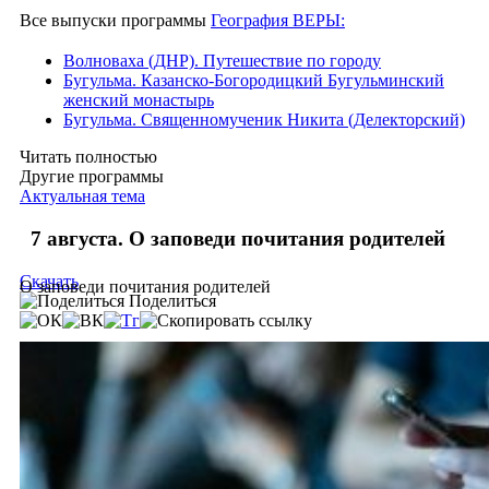
Все выпуски программы
География ВЕРЫ:
Волноваха (ДНР). Путешествие по городу
Бугульма. Казанско-Богородицкий Бугульминский
женский монастырь
Бугульма. Священномученик Никита (Делекторский)
Читать полностью
Другие программы
Актуальная тема
7 августа. О заповеди почитания родителей
Скачать
О заповеди почитания родителей
Поделиться