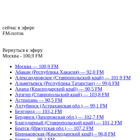
сейчас в эфире
FM-поток
Вернуться к эфиру
Москва - 100,9 FM
Москва — 100,9 FM
Абакан (Республика Хакасия) — 92,0 FM
Александровское (Ставропольский край) — 101,9 FM
Альметьевск (Республика Татарстан) — 99,6 FM
Анапа (Краснодарский край) — 90,5 FM
Арзгир (Ставропольский край) — 103,8 FM
Астрахань — 90,5 FM
Ахтубинск (Астраханская обл.) — 99,1 FM
Белгород — 103,2 FM
Бердянск (Запорожская обл.) — 102,7 FM
Благодарный (Ставропольский край) — 101,2 FM
Братск (Иркутская обл.) — 107,2 FM
Бриньковская (Краснодарский край) – 96,8 FM
Брянск — 98,2 FM