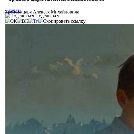
Скачать
Трапеза царя Алексея Михайловича
Поделиться