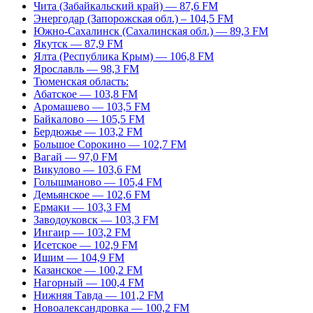
Чита (Забайкальский край) — 87,6 FM
Энергодар (Запорожская обл.) – 104,5 FM
Южно-Сахалинск (Сахалинская обл.) — 89,3 FM
Якутск — 87,9 FM
Ялта (Республика Крым) — 106,8 FM
Ярославль — 98,3 FM
Тюменская область:
Абатское — 103,8 FM
Аромашево — 103,5 FM
Байкалово — 105,5 FM
Бердюжье — 103,2 FM
Большое Сорокино — 102,7 FM
Вагай — 97,0 FM
Викулово — 103,6 FM
Голышманово — 105,4 FM
Демьянское — 102,6 FM
Ермаки — 103,3 FM
Заводоуковск — 103,3 FM
Ингаир — 103,2 FM
Исетское — 102,9 FM
Ишим — 104,9 FM
Казанское — 100,2 FM
Нагорный — 100,4 FM
Нижняя Тавда — 101,2 FM
Новоалександровка — 100,2 FM