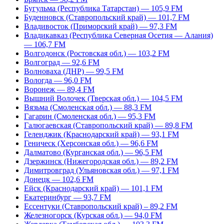
Бугульма (Республика Татарстан) — 105,9 FM
Буденновск (Ставропольский край) — 101,7 FM
Владивосток (Приморский край) — 97,3 FM
Владикавказ (Республика Северная Осетия — Алания)
— 106,7 FM
Волгодонск (Ростовская обл.) — 103,2 FM
Волгоград — 92,6 FM
Волноваха (ДНР) — 99,5 FM
Вологда — 96,0 FM
Воронеж — 89,4 FM
Вышний Волочек (Тверская обл.) — 104,5 FM
Вязьма (Смоленская обл.) — 88,3 FM
Гагарин (Смоленская обл.) — 95,3 FM
Галюгаевская (Ставропольский край) — 89,8 FM
Геленджик (Краснодарский край) — 93,1 FM
Геническ (Херсонская обл.) — 96,6 FM
Далматово (Курганская обл.) — 96,5 FM
Дзержинск (Нижегородская обл.) — 89,2 FM
Димитровград (Ульяновская обл.) — 97,1 FM
Донецк — 102,6 FM
Ейск (Краснодарский край) — 101,1 FM
Екатеринбург — 93,7 FM
Ессентуки (Ставропольский край) – 89,2 FM
Железногорск (Курская обл.) — 94,0 FM