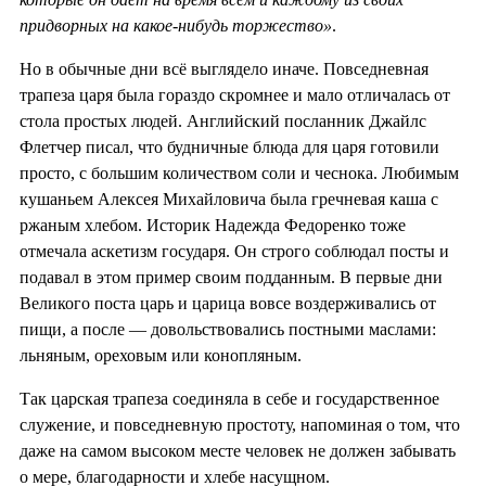
придворных на какое-нибудь торжество»
.
Но в обычные дни всё выглядело иначе. Повседневная
трапеза царя была гораздо скромнее и мало отличалась от
стола простых людей. Английский посланник Джайлс
Флетчер писал, что будничные блюда для царя готовили
просто, с большим количеством соли и чеснока. Любимым
кушаньем Алексея Михайловича была гречневая каша с
ржаным хлебом. Историк Надежда Федоренко тоже
отмечала аскетизм государя. Он строго соблюдал посты и
подавал в этом пример своим подданным. В первые дни
Великого поста царь и царица вовсе воздерживались от
пищи, а после — довольствовались постными маслами:
льняным, ореховым или конопляным.
Так царская трапеза соединяла в себе и государственное
служение, и повседневную простоту, напоминая о том, что
даже на самом высоком месте человек не должен забывать
о мере, благодарности и хлебе насущном.