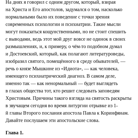
На днях я говорил с одним другом, который, взирая
на Христа и Его апостолов, задумался о том, насколько
нормальными было их поведение с точки зрения
современных психологии и психиатрии. Такие мысли
могут показаться кощунственными, но не стоит спешить
с выводами, ведь этот мой друг вовсе не одинок в своих
размышлениях, и, к примеру, о чём-то подобном думал
и Достоевский, который, как полагают литературоведы,
изобразил святого, помещённого в среду обывателей, —
речь о князе Мышкине из «Идиота», — как человека,
имеющего психиатрический диагноз. В самом деле,
именно так — как ненормальный — будет выглядеть
в глазах общества тот, кто решит следовать заповедям
Христовым. Причины такого взгляда на святость раскрыты
в звучащем сегодня во время литургии отрывке из 1-
й главы Второго послания апостола Павла к Коринфянам.
Давайте послушаем эти апостольские слова.
Глава 1.