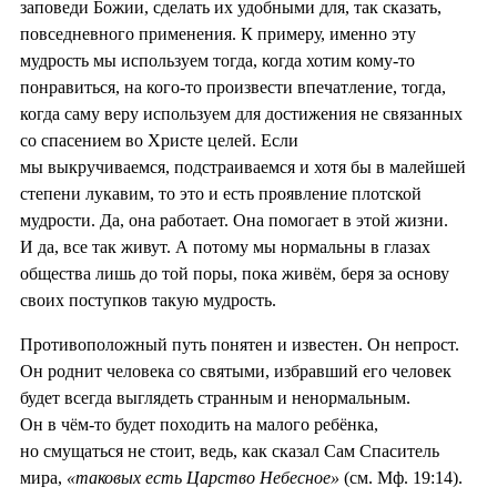
заповеди Божии, сделать их удобными для, так сказать,
повседневного применения. К примеру, именно эту
мудрость мы используем тогда, когда хотим кому-то
понравиться, на кого-то произвести впечатление, тогда,
когда саму веру используем для достижения не связанных
со спасением во Христе целей. Если
мы выкручиваемся, подстраиваемся и хотя бы в малейшей
степени лукавим, то это и есть проявление плотской
мудрости. Да, она работает. Она помогает в этой жизни.
И да, все так живут. А потому мы нормальны в глазах
общества лишь до той поры, пока живём, беря за основу
своих поступков такую мудрость.
Противоположный путь понятен и известен. Он непрост.
Он роднит человека со святыми, избравший его человек
будет всегда выглядеть странным и ненормальным.
Он в чём-то будет походить на малого ребёнка,
но смущаться не стоит, ведь, как сказал Сам Спаситель
мира,
«таковых есть Царство Небесное»
(см. Мф. 19:14).