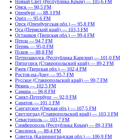
Новый Свет (Республика Крым) — 105,6 FM
Омск — 90,5 FM
Оренбург — 88,3 FM
Орёл — 95,6 FM
Орск (Оренбургская обл.) — 95,8 FM
Оса (Пермский край) — 103,3 FM
Осташков (Тверская обл.) — 99,4 FM
Пенза — 94,7 FM
Пермь — 95,0 FM
Псков — 88,8 FM
Петрозаводск (Республика Карелия) — 101,0 FM
Пятигорск (Ставропольский край) — 89,2 FM
Ржев (Тверская обл.) — 102,4 FM
Ростов-на-Дону — 95,7 FM
Русское (Ставропольский край) — 99,7 FM
Рязань — 102,5 FM
Самара — 96,8 FM
Санкт-Петербург — 92,9 FM
Саратов — 101,1 FM
Саргатское (Омская обл.) — 107,5 FM
Светлоград (Ставропольский край) — 103,3 FM
Севастополь — 103,7 FM
Симферополь (Республика Крым) — 89,3 FM
Смоленск — 88,4 FM
Советск (Калининградская обл.) — 106,9 FM