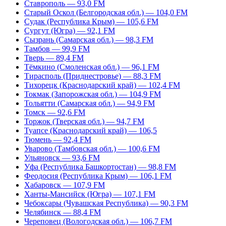
Ставрополь — 93,0 FM
Старый Оскол (Белгородская обл.) — 104,0 FM
Судак (Республика Крым) — 105,6 FM
Сургут (Югра) — 92,1 FM
Сызрань (Самарская обл.) — 98,3 FM
Тамбов — 99,9 FM
Тверь — 89,4 FM
Тёмкино (Смоленская обл.) — 96,1 FM
Тирасполь (Приднестровье) — 88,3 FM
Тихорецк (Краснодарский край) — 102,4 FM
Токмак (Запорожская обл.) — 104,9 FM
Тольятти (Самарская обл.) — 94,9 FM
Томск — 92,6 FM
Торжок (Тверская обл.) — 94,7 FM
Туапсе (Краснодарский край) — 106,5
Тюмень — 92,4 FM
Уварово (Тамбовская обл.) — 100,6 FM
Ульяновск — 93,6 FM
Уфа (Республика Башкортостан) — 98,8 FM
Феодосия (Республика Крым) — 106,1 FM
Хабаровск — 107,9 FM
Ханты-Мансийск (Югра) — 107,1 FM
Чебоксары (Чувашская Республика) — 90,3 FM
Челябинск — 88,4 FM
Череповец (Вологодская обл.) — 106,7 FM