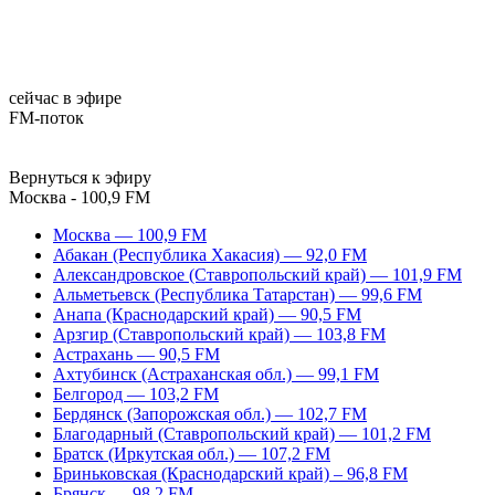
сейчас в эфире
FM-поток
Вернуться к эфиру
Москва - 100,9 FM
Москва — 100,9 FM
Абакан (Республика Хакасия) — 92,0 FM
Александровское (Ставропольский край) — 101,9 FM
Альметьевск (Республика Татарстан) — 99,6 FM
Анапа (Краснодарский край) — 90,5 FM
Арзгир (Ставропольский край) — 103,8 FM
Астрахань — 90,5 FM
Ахтубинск (Астраханская обл.) — 99,1 FM
Белгород — 103,2 FM
Бердянск (Запорожская обл.) — 102,7 FM
Благодарный (Ставропольский край) — 101,2 FM
Братск (Иркутская обл.) — 107,2 FM
Бриньковская (Краснодарский край) – 96,8 FM
Брянск — 98,2 FM