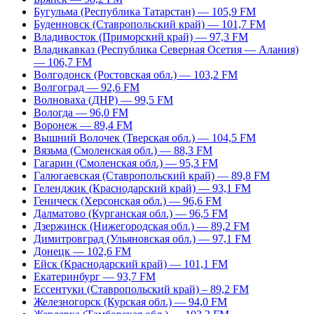
Бугульма (Республика Татарстан) — 105,9 FM
Буденновск (Ставропольский край) — 101,7 FM
Владивосток (Приморский край) — 97,3 FM
Владикавказ (Республика Северная Осетия — Алания)
— 106,7 FM
Волгодонск (Ростовская обл.) — 103,2 FM
Волгоград — 92,6 FM
Волноваха (ДНР) — 99,5 FM
Вологда — 96,0 FM
Воронеж — 89,4 FM
Вышний Волочек (Тверская обл.) — 104,5 FM
Вязьма (Смоленская обл.) — 88,3 FM
Гагарин (Смоленская обл.) — 95,3 FM
Галюгаевская (Ставропольский край) — 89,8 FM
Геленджик (Краснодарский край) — 93,1 FM
Геническ (Херсонская обл.) — 96,6 FM
Далматово (Курганская обл.) — 96,5 FM
Дзержинск (Нижегородская обл.) — 89,2 FM
Димитровград (Ульяновская обл.) — 97,1 FM
Донецк — 102,6 FM
Ейск (Краснодарский край) — 101,1 FM
Екатеринбург — 93,7 FM
Ессентуки (Ставропольский край) – 89,2 FM
Железногорск (Курская обл.) — 94,0 FM