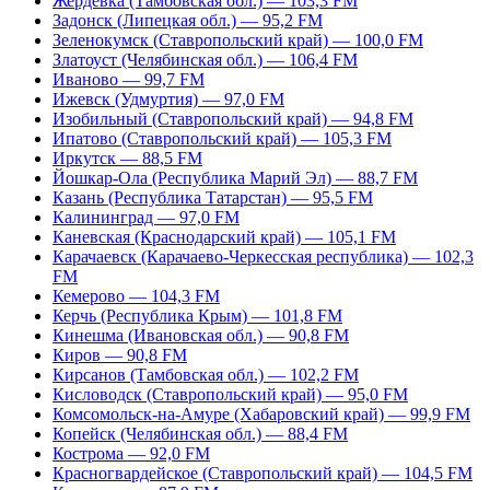
Жердевка (Тамбовская обл.) — 103,3 FM
Задонск (Липецкая обл.) — 95,2 FM
Зеленокумск (Ставропольский край) — 100,0 FM
Златоуст (Челябинская обл.) — 106,4 FM
Иваново — 99,7 FM
Ижевск (Удмуртия) — 97,0 FM
Изобильный (Ставропольский край) — 94,8 FM
Ипатово (Ставропольский край) — 105,3 FM
Иркутск — 88,5 FM
Йошкар-Ола (Республика Марий Эл) — 88,7 FM
Казань (Республика Татарстан) — 95,5 FM
Калининград — 97,0 FM
Каневская (Краснодарский край) — 105,1 FM
Карачаевск (Карачаево-Черкесская республика) — 102,3
FM
Кемерово — 104,3 FM
Керчь (Республика Крым) — 101,8 FM
Кинешма (Ивановская обл.) — 90,8 FM
Киров — 90,8 FM
Кирсанов (Тамбовская обл.) — 102,2 FM
Кисловодск (Ставропольский край) — 95,0 FM
Комсомольск-на-Амуре (Хабаровский край) — 99,9 FM
Копейск (Челябинская обл.) — 88,4 FM
Кострома — 92,0 FM
Красногвардейское (Ставропольский край) — 104,5 FM