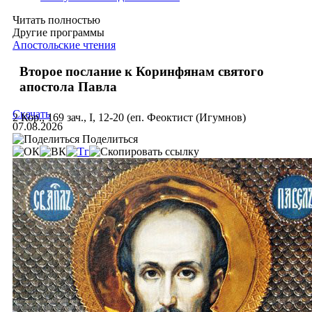
Читать полностью
Другие программы
Апостольские чтения
Второе послание к Коринфянам святого
апостола Павла
Скачать
2 Кор., 169 зач., I, 12-20 (еп. Феоктист (Игумнов)
07.08.2026
Поделиться