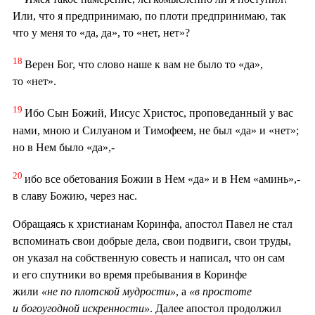
Или, что я предпринимаю, по плоти предпринимаю, так
что у меня то «да, да», то «нет, нет»?
18
Верен Бог, что слово наше к вам не было то «да»,
то «нет».
19
Ибо Сын Божий, Иисус Христос, проповеданный у вас
нами, мною и Силуаном и Тимофеем, не был «да» и «нет»;
но в Нем было «да»,-
20
ибо все обетования Божии в Нем «да» и в Нем «аминь»,-
в славу Божию, через нас.
Обращаясь к христианам Коринфа, апостол Павел не стал
вспоминать свои добрые дела, свои подвиги, свои труды,
он указал на собственную совесть и написал, что он сам
и его спутники во время пребывания в Коринфе
жили
«не по плотской мудрости»
, а
«в простоте
и богоугодной искренности»
. Далее апостол продолжил