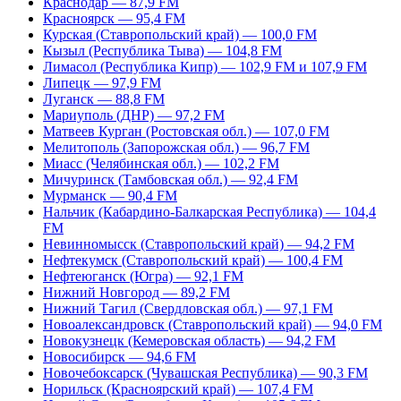
Краснодар — 87,9 FM
Красноярск — 95,4 FM
Курская (Ставропольский край) — 100,0 FM
Кызыл (Республика Тыва) — 104,8 FM
Лимасол (Республика Кипр) — 102,9 FM и 107,9 FM
Липецк — 97,9 FM
Луганск — 88,8 FM
Мариуполь (ДНР) — 97,2 FM
Матвеев Курган (Ростовская обл.) — 107,0 FM
Мелитополь (Запорожская обл.) — 96,7 FM
Миасс (Челябинская обл.) — 102,2 FM
Мичуринск (Тамбовская обл.) — 92,4 FM
Мурманск — 90,4 FM
Нальчик (Кабардино-Балкарская Республика) — 104,4
FM
Невинномысск (Ставропольский край) — 94,2 FM
Нефтекумск (Ставропольский край) — 100,4 FM
Нефтеюганск (Югра) — 92,1 FM
Нижний Новгород — 89,2 FM
Нижний Тагил (Свердловская обл.) — 97,1 FM
Новоалександровск (Ставропольский край) — 94,0 FM
Новокузнецк (Кемеровская область) — 94,2 FM
Новосибирск — 94,6 FM
Новочебоксарск (Чувашская Республика) — 90,3 FM
Норильск (Красноярский край) — 107,4 FM