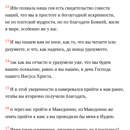
12
Ибо похвала наша сия есть свидетельство совести
нашей, что мы в простоте и богоугодной искренности,
не по плотской мудрости, но по благодати Божией, жили
в мире, особенно же у вас.
13
И мы пишем вам не иное, как то, что вы читаете или
разумеете, и что, как надеюсь, до конца уразумеете,
14
так как вы отчасти и уразумели уже, что мы будем
вашею похвалою, равно и вы нашею, в день Господа
нашего Иисуса Христа.
15
И в этой уверенности я намеревался прийти к вам ранее,
чтобы вы вторично получили благодать,
16
и через вас пройти в Македонию, из Македонии же
опять прийти к вам; а вы проводили бы меня в Иудею.
17
Имея такое намерение, легкомысленно ли я поступил?