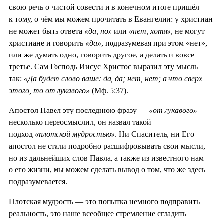
свою речь о чистой совести и в конечном итоге пришёл
к тому, о чём мы можем прочитать в Евангелии: у христиан
не может быть ответа
«да, но»
или
«нет, хотя»
, не могут
христиане и говорить
«да»
, подразумевая при этом «нет»,
или же думать одно, говорить другое, а делать и вовсе
третье. Сам Господь Иисус Христос выразил эту мысль
так:
«Да будет слово ваше: да, да; нет, нет; а что сверх
этого, то от лукавого»
(Мф. 5:37).
Апостол Павел эту последнюю фразу —
«от лукавого»
—
несколько переосмыслил, он назвал такой
подход
«плотской мудростью»
. Ни Спаситель, ни Его
апостол не стали подробно расшифровывать свои мысли,
но из дальнейших слов Павла, а также из известного нам
о его жизни, мы можем сделать вывод о том, что же здесь
подразумевается.
Плотская мудрость — это попытка немного подправить
реальность, это наше всеобщее стремление сгладить