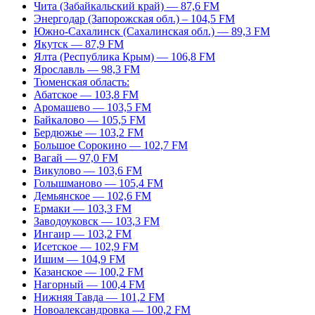
Чита (Забайкальский край) — 87,6 FM
Энергодар (Запорожская обл.) – 104,5 FM
Южно-Сахалинск (Сахалинская обл.) — 89,3 FM
Якутск — 87,9 FM
Ялта (Республика Крым) — 106,8 FM
Ярославль — 98,3 FM
Тюменская область:
Абатское — 103,8 FM
Аромашево — 103,5 FM
Байкалово — 105,5 FM
Бердюжье — 103,2 FM
Большое Сорокино — 102,7 FM
Вагай — 97,0 FM
Викулово — 103,6 FM
Голышманово — 105,4 FM
Демьянское — 102,6 FM
Ермаки — 103,3 FM
Заводоуковск — 103,3 FM
Ингаир — 103,2 FM
Исетское — 102,9 FM
Ишим — 104,9 FM
Казанское — 100,2 FM
Нагорный — 100,4 FM
Нижняя Тавда — 101,2 FM
Новоалександровка — 100,2 FM