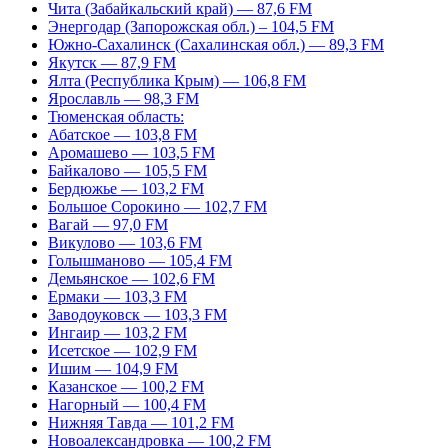
Чита (Забайкальский край) — 87,6 FM
Энергодар (Запорожская обл.) – 104,5 FM
Южно-Сахалинск (Сахалинская обл.) — 89,3 FM
Якутск — 87,9 FM
Ялта (Республика Крым) — 106,8 FM
Ярославль — 98,3 FM
Тюменская область:
Абатское — 103,8 FM
Аромашево — 103,5 FM
Байкалово — 105,5 FM
Бердюжье — 103,2 FM
Большое Сорокино — 102,7 FM
Вагай — 97,0 FM
Викулово — 103,6 FM
Голышманово — 105,4 FM
Демьянское — 102,6 FM
Ермаки — 103,3 FM
Заводоуковск — 103,3 FM
Ингаир — 103,2 FM
Исетское — 102,9 FM
Ишим — 104,9 FM
Казанское — 100,2 FM
Нагорный — 100,4 FM
Нижняя Тавда — 101,2 FM
Новоалександровка — 100,2 FM