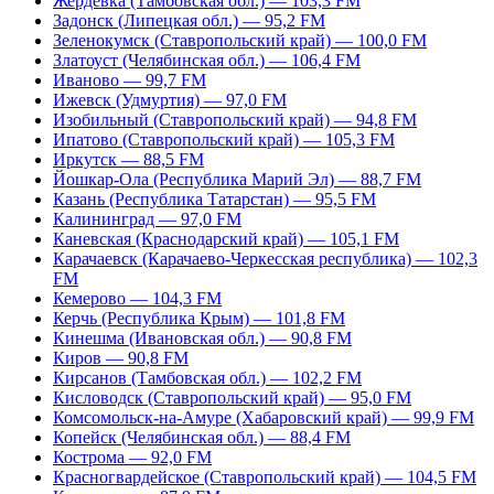
Жердевка (Тамбовская обл.) — 103,3 FM
Задонск (Липецкая обл.) — 95,2 FM
Зеленокумск (Ставропольский край) — 100,0 FM
Златоуст (Челябинская обл.) — 106,4 FM
Иваново — 99,7 FM
Ижевск (Удмуртия) — 97,0 FM
Изобильный (Ставропольский край) — 94,8 FM
Ипатово (Ставропольский край) — 105,3 FM
Иркутск — 88,5 FM
Йошкар-Ола (Республика Марий Эл) — 88,7 FM
Казань (Республика Татарстан) — 95,5 FM
Калининград — 97,0 FM
Каневская (Краснодарский край) — 105,1 FM
Карачаевск (Карачаево-Черкесская республика) — 102,3
FM
Кемерово — 104,3 FM
Керчь (Республика Крым) — 101,8 FM
Кинешма (Ивановская обл.) — 90,8 FM
Киров — 90,8 FM
Кирсанов (Тамбовская обл.) — 102,2 FM
Кисловодск (Ставропольский край) — 95,0 FM
Комсомольск-на-Амуре (Хабаровский край) — 99,9 FM
Копейск (Челябинская обл.) — 88,4 FM
Кострома — 92,0 FM
Красногвардейское (Ставропольский край) — 104,5 FM