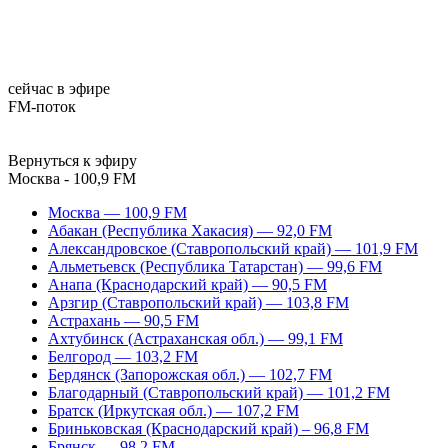
сейчас в эфире
FM-поток
Вернуться к эфиру
Москва - 100,9 FM
Москва — 100,9 FM
Абакан (Республика Хакасия) — 92,0 FM
Александровское (Ставропольский край) — 101,9 FM
Альметьевск (Республика Татарстан) — 99,6 FM
Анапа (Краснодарский край) — 90,5 FM
Арзгир (Ставропольский край) — 103,8 FM
Астрахань — 90,5 FM
Ахтубинск (Астраханская обл.) — 99,1 FM
Белгород — 103,2 FM
Бердянск (Запорожская обл.) — 102,7 FM
Благодарный (Ставропольский край) — 101,2 FM
Братск (Иркутская обл.) — 107,2 FM
Бриньковская (Краснодарский край) – 96,8 FM
Брянск — 98,2 FM