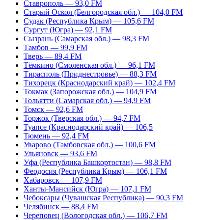
Ставрополь — 93,0 FM
Старый Оскол (Белгородская обл.) — 104,0 FM
Судак (Республика Крым) — 105,6 FM
Сургут (Югра) — 92,1 FM
Сызрань (Самарская обл.) — 98,3 FM
Тамбов — 99,9 FM
Тверь — 89,4 FM
Тёмкино (Смоленская обл.) — 96,1 FM
Тирасполь (Приднестровье) — 88,3 FM
Тихорецк (Краснодарский край) — 102,4 FM
Токмак (Запорожская обл.) — 104,9 FM
Тольятти (Самарская обл.) — 94,9 FM
Томск — 92,6 FM
Торжок (Тверская обл.) — 94,7 FM
Туапсе (Краснодарский край) — 106,5
Тюмень — 92,4 FM
Уварово (Тамбовская обл.) — 100,6 FM
Ульяновск — 93,6 FM
Уфа (Республика Башкортостан) — 98,8 FM
Феодосия (Республика Крым) — 106,1 FM
Хабаровск — 107,9 FM
Ханты-Мансийск (Югра) — 107,1 FM
Чебоксары (Чувашская Республика) — 90,3 FM
Челябинск — 88,4 FM
Череповец (Вологодская обл.) — 106,7 FM