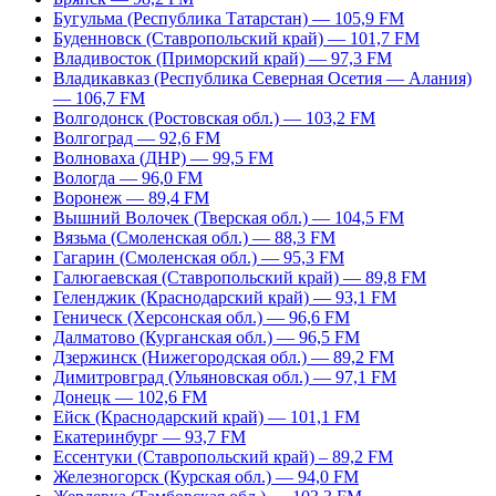
Бугульма (Республика Татарстан) — 105,9 FM
Буденновск (Ставропольский край) — 101,7 FM
Владивосток (Приморский край) — 97,3 FM
Владикавказ (Республика Северная Осетия — Алания)
— 106,7 FM
Волгодонск (Ростовская обл.) — 103,2 FM
Волгоград — 92,6 FM
Волноваха (ДНР) — 99,5 FM
Вологда — 96,0 FM
Воронеж — 89,4 FM
Вышний Волочек (Тверская обл.) — 104,5 FM
Вязьма (Смоленская обл.) — 88,3 FM
Гагарин (Смоленская обл.) — 95,3 FM
Галюгаевская (Ставропольский край) — 89,8 FM
Геленджик (Краснодарский край) — 93,1 FM
Геническ (Херсонская обл.) — 96,6 FM
Далматово (Курганская обл.) — 96,5 FM
Дзержинск (Нижегородская обл.) — 89,2 FM
Димитровград (Ульяновская обл.) — 97,1 FM
Донецк — 102,6 FM
Ейск (Краснодарский край) — 101,1 FM
Екатеринбург — 93,7 FM
Ессентуки (Ставропольский край) – 89,2 FM
Железногорск (Курская обл.) — 94,0 FM