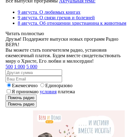
Все выпуски программы
Актуальная тема:
9 августа. О любимых книгах
9 августа. О связи грехов и болезней
8 августа. Об отношении христианина к животным
Читать полностью
Друзья! Поддержите выпуски новых программ Радио
ВЕРА!
Вы можете стать попечителем радио, установив
ежемесячный платеж. Будем вместе свидетельствовать
миру о Христе, Его любви и милосердии!
500
1 000
5 000
Ежемесячно
Единоразово
Я принимаю
условия
платежа
Помочь радио
Помочь радио