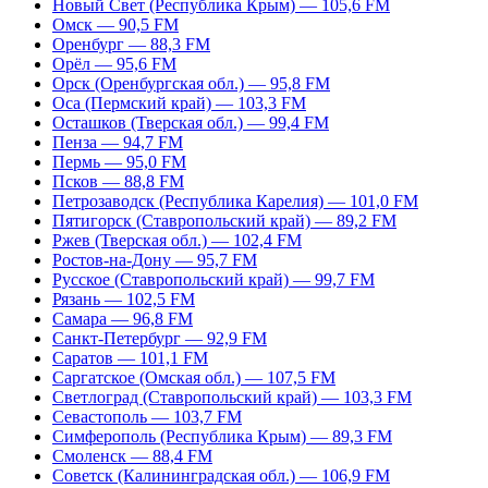
Новый Свет (Республика Крым) — 105,6 FM
Омск — 90,5 FM
Оренбург — 88,3 FM
Орёл — 95,6 FM
Орск (Оренбургская обл.) — 95,8 FM
Оса (Пермский край) — 103,3 FM
Осташков (Тверская обл.) — 99,4 FM
Пенза — 94,7 FM
Пермь — 95,0 FM
Псков — 88,8 FM
Петрозаводск (Республика Карелия) — 101,0 FM
Пятигорск (Ставропольский край) — 89,2 FM
Ржев (Тверская обл.) — 102,4 FM
Ростов-на-Дону — 95,7 FM
Русское (Ставропольский край) — 99,7 FM
Рязань — 102,5 FM
Самара — 96,8 FM
Санкт-Петербург — 92,9 FM
Саратов — 101,1 FM
Саргатское (Омская обл.) — 107,5 FM
Светлоград (Ставропольский край) — 103,3 FM
Севастополь — 103,7 FM
Симферополь (Республика Крым) — 89,3 FM
Смоленск — 88,4 FM
Советск (Калининградская обл.) — 106,9 FM