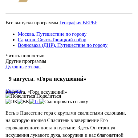
Все выпуски программы
География ВЕРЫ:
Москва. Путешествие по городу
Саратов. Свято-Троицкий собор
Волноваха (ДНР). Путешествие по городу
Читать полностью
Другие программы
Духовные этюды
9 августа. «Гора искушений»
Скачать
9 августа. «Гора искушений»
Поделиться
Есть в Палестине гора с крутыми скалистыми склонами,
на которую взошёл Спаситель в завершение Его
сорокадневного поста в пустыне. Здесь Он отринул
искушения лукавого духа, вооружив и нас благодатной