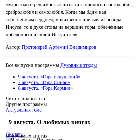
мудростью и решимостью низлагать прилоги сластолюбия,
сребролюбия и самолюбия. Когда мы бдим над
собственным сердцем, молитвенно призывая Господа
Иисуса, то в духе стоим на вершине горы, облечённые
победоносной силой Искупителя.
Автор:
Протоиерей Артемий Владимиров
Все выпуски программы
Духовные этюды
9 августа. «Гора искушений»
7 августа. «Гора Синай»
8 августа. «Гора Кармил»
Читать полностью
Другие программы
Актуальная тема
9 августа. О любимых книгах
Скачать
О любимых книгах
Поделиться