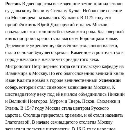
России.
В двенадцатом веке здешние земли принадлежали
суздальскому боярину Степану Кучке. Небольшое селение
на Москве-реке называлось Кучково. В 1175 году его
приобрёл князь Юрий Долгорукий и нарек Москов —
изначально этот топоним был мужского рода. Благоверный
князь построил крепость на высоком Боровицком холме.
Деревянное укрепление, обнесённое земляными валами,
стало основой будущего кремля. Каменное строительство в
городе началось в начале четырнадцатого века.
Митрополит Пётр перенес тогда святительскую кафедру из
Владимира в Москву. По его благословению великий князь
Иван Калита возвёл в городе величественный
Успенский
собор
, который стал символом возвышения Москвы. К
шестнадцатому веку под её началом объединились Нижний
и Великий Новгород, Муром и Тверь, Псков, Смоленск и
Рязань. В 1547 году Москва стала центром Русского
царства. Столица прирастала храмами, и её стали называть
Златоглавой. В начале семнадцатого столетия Москву
захватили польские интервенты. В 1612 году народное