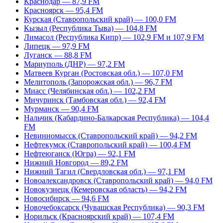
Краснодар — 87,9 FM
Красноярск — 95,4 FM
Курская (Ставропольский край) — 100,0 FM
Кызыл (Республика Тыва) — 104,8 FM
Лимасол (Республика Кипр) — 102,9 FM и 107,9 FM
Липецк — 97,9 FM
Луганск — 88,8 FM
Мариуполь (ДНР) — 97,2 FM
Матвеев Курган (Ростовская обл.) — 107,0 FM
Мелитополь (Запорожская обл.) — 96,7 FM
Миасс (Челябинская обл.) — 102,2 FM
Мичуринск (Тамбовская обл.) — 92,4 FM
Мурманск — 90,4 FM
Нальчик (Кабардино-Балкарская Республика) — 104,4
FM
Невинномысск (Ставропольский край) — 94,2 FM
Нефтекумск (Ставропольский край) — 100,4 FM
Нефтеюганск (Югра) — 92,1 FM
Нижний Новгород — 89,2 FM
Нижний Тагил (Свердловская обл.) — 97,1 FM
Новоалександровск (Ставропольский край) — 94,0 FM
Новокузнецк (Кемеровская область) — 94,2 FM
Новосибирск — 94,6 FM
Новочебоксарск (Чувашская Республика) — 90,3 FM
Норильск (Красноярский край) — 107,4 FM