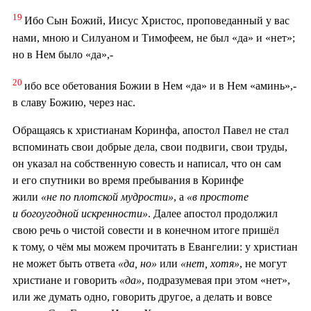
19
Ибо Сын Божий, Иисус Христос, проповеданный у вас
нами, мною и Силуаном и Тимофеем, не был «да» и «нет»;
но в Нем было «да»,-
20
ибо все обетования Божии в Нем «да» и в Нем «аминь»,-
в славу Божию, через нас.
Обращаясь к христианам Коринфа, апостол Павел не стал
вспоминать свои добрые дела, свои подвиги, свои труды,
он указал на собственную совесть и написал, что он сам
и его спутники во время пребывания в Коринфе
жили
«не по плотской мудрости»
, а
«в простоте
и богоугодной искренности»
. Далее апостол продолжил
свою речь о чистой совести и в конечном итоге пришёл
к тому, о чём мы можем прочитать в Евангелии: у христиан
не может быть ответа
«да, но»
или
«нет, хотя»
, не могут
христиане и говорить
«да»
, подразумевая при этом «нет»,
или же думать одно, говорить другое, а делать и вовсе