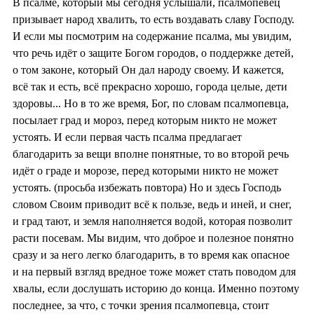
В псалме, который мы сегодня услышали, псалмопевец
призывает народ хвалить, то есть воздавать славу Господу.
И если мы посмотрим на содержание псалма, мы увидим,
что речь идёт о защите Богом городов, о поддержке детей,
о том законе, который Он дал народу своему. И кажется,
всё так и есть, всё прекрасно хорошо, города целые, дети
здоровы... Но в то же время, Бог, по словам псалмопевца,
посылает град и мороз, перед которым никто не может
устоять. И если первая часть псалма предлагает
благодарить за вещи вполне понятные, то во второй речь
идёт о граде и морозе, перед которыми никто не может
устоять. (просьба избежать повтора) Но и здесь Господь
словом Своим приводит всё к пользе, ведь и иней, и снег,
и град тают, и земля наполняется водой, которая позволит
расти посевам. Мы видим, что доброе и полезное понятно
сразу и за него легко благодарить, в то время как опасное
и на первый взгляд вредное тоже может стать поводом для
хвалы, если дослушать историю до конца. Именно поэтому
последнее, за что, с точки зрения псалмопевца, стоит