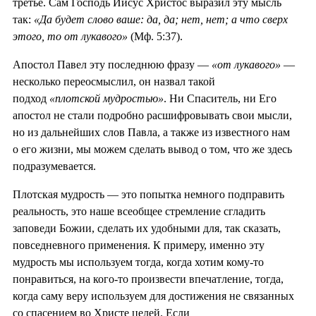
третье. Сам Господь Иисус Христос выразил эту мысль
так:
«Да будет слово ваше: да, да; нет, нет; а что сверх
этого, то от лукавого»
(Мф. 5:37).
Апостол Павел эту последнюю фразу —
«от лукавого»
—
несколько переосмыслил, он назвал такой
подход
«плотской мудростью»
. Ни Спаситель, ни Его
апостол не стали подробно расшифровывать свои мысли,
но из дальнейших слов Павла, а также из известного нам
о его жизни, мы можем сделать вывод о том, что же здесь
подразумевается.
Плотская мудрость — это попытка немного подправить
реальность, это наше всеобщее стремление сгладить
заповеди Божии, сделать их удобными для, так сказать,
повседневного применения. К примеру, именно эту
мудрость мы используем тогда, когда хотим кому-то
понравиться, на кого-то произвести впечатление, тогда,
когда саму веру используем для достижения не связанных
со спасением во Христе целей. Если