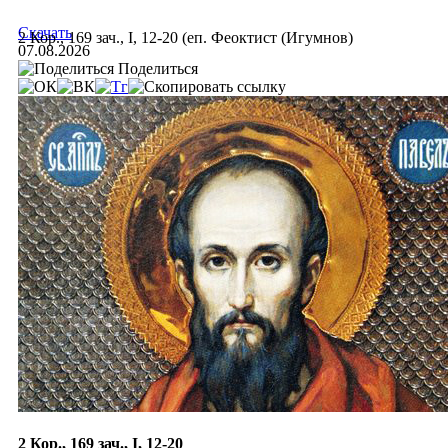
Скачать
2 Кор., 169 зач., I, 12-20 (еп. Феоктист (Игумнов)
07.08.2026
Поделиться
2 Кор., 169 зач., I, 12-20