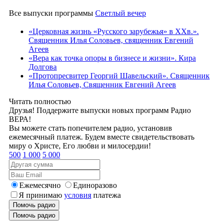
Все выпуски программы
Светлый вечер
«Церковная жизнь «Русского зарубежья» в ХХв.».
Священник Илья Соловьев, священник Евгений
Агеев
«Вера как точка опоры в бизнесе и жизни». Кира
Долгова
«Протопресвитер Георгий Шавельский». Священник
Илья Соловьев, Священник Евгений Агеев
Читать полностью
Друзья! Поддержите выпуски новых программ Радио
ВЕРА!
Вы можете стать попечителем радио, установив
ежемесячный платеж. Будем вместе свидетельствовать
миру о Христе, Его любви и милосердии!
500
1 000
5 000
Ежемесячно
Единоразово
Я принимаю
условия
платежа
Помочь радио
Помочь радио