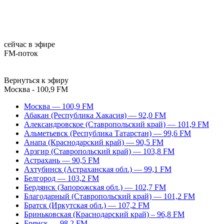
сейчас в эфире
FM-поток
Вернуться к эфиру
Москва - 100,9 FM
Москва — 100,9 FM
Абакан (Республика Хакасия) — 92,0 FM
Александровское (Ставропольский край) — 101,9 FM
Альметьевск (Республика Татарстан) — 99,6 FM
Анапа (Краснодарский край) — 90,5 FM
Арзгир (Ставропольский край) — 103,8 FM
Астрахань — 90,5 FM
Ахтубинск (Астраханская обл.) — 99,1 FM
Белгород — 103,2 FM
Бердянск (Запорожская обл.) — 102,7 FM
Благодарный (Ставропольский край) — 101,2 FM
Братск (Иркутская обл.) — 107,2 FM
Бриньковская (Краснодарский край) – 96,8 FM
Брянск — 98,2 FM