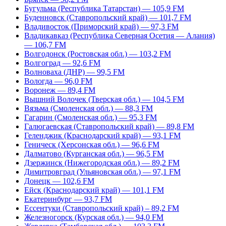
Бугульма (Республика Татарстан) — 105,9 FM
Буденновск (Ставропольский край) — 101,7 FM
Владивосток (Приморский край) — 97,3 FM
Владикавказ (Республика Северная Осетия — Алания)
— 106,7 FM
Волгодонск (Ростовская обл.) — 103,2 FM
Волгоград — 92,6 FM
Волноваха (ДНР) — 99,5 FM
Вологда — 96,0 FM
Воронеж — 89,4 FM
Вышний Волочек (Тверская обл.) — 104,5 FM
Вязьма (Смоленская обл.) — 88,3 FM
Гагарин (Смоленская обл.) — 95,3 FM
Галюгаевская (Ставропольский край) — 89,8 FM
Геленджик (Краснодарский край) — 93,1 FM
Геническ (Херсонская обл.) — 96,6 FM
Далматово (Курганская обл.) — 96,5 FM
Дзержинск (Нижегородская обл.) — 89,2 FM
Димитровград (Ульяновская обл.) — 97,1 FM
Донецк — 102,6 FM
Ейск (Краснодарский край) — 101,1 FM
Екатеринбург — 93,7 FM
Ессентуки (Ставропольский край) – 89,2 FM
Железногорск (Курская обл.) — 94,0 FM