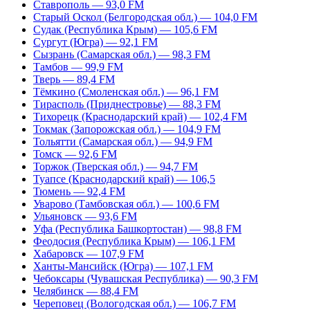
Ставрополь — 93,0 FM
Старый Оскол (Белгородская обл.) — 104,0 FM
Судак (Республика Крым) — 105,6 FM
Сургут (Югра) — 92,1 FM
Сызрань (Самарская обл.) — 98,3 FM
Тамбов — 99,9 FM
Тверь — 89,4 FM
Тёмкино (Смоленская обл.) — 96,1 FM
Тирасполь (Приднестровье) — 88,3 FM
Тихорецк (Краснодарский край) — 102,4 FM
Токмак (Запорожская обл.) — 104,9 FM
Тольятти (Самарская обл.) — 94,9 FM
Томск — 92,6 FM
Торжок (Тверская обл.) — 94,7 FM
Туапсе (Краснодарский край) — 106,5
Тюмень — 92,4 FM
Уварово (Тамбовская обл.) — 100,6 FM
Ульяновск — 93,6 FM
Уфа (Республика Башкортостан) — 98,8 FM
Феодосия (Республика Крым) — 106,1 FM
Хабаровск — 107,9 FM
Ханты-Мансийск (Югра) — 107,1 FM
Чебоксары (Чувашская Республика) — 90,3 FM
Челябинск — 88,4 FM
Череповец (Вологодская обл.) — 106,7 FM