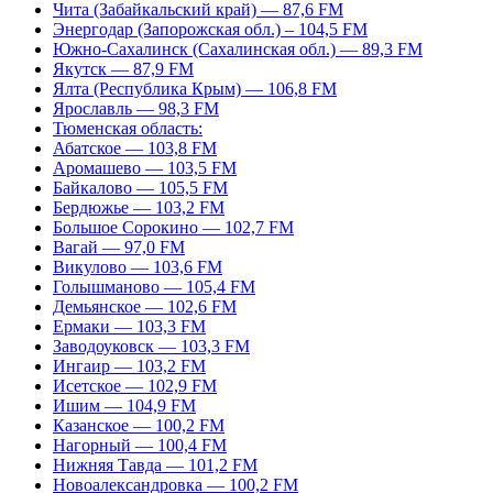
Чита (Забайкальский край) — 87,6 FM
Энергодар (Запорожская обл.) – 104,5 FM
Южно-Сахалинск (Сахалинская обл.) — 89,3 FM
Якутск — 87,9 FM
Ялта (Республика Крым) — 106,8 FM
Ярославль — 98,3 FM
Тюменская область:
Абатское — 103,8 FM
Аромашево — 103,5 FM
Байкалово — 105,5 FM
Бердюжье — 103,2 FM
Большое Сорокино — 102,7 FM
Вагай — 97,0 FM
Викулово — 103,6 FM
Голышманово — 105,4 FM
Демьянское — 102,6 FM
Ермаки — 103,3 FM
Заводоуковск — 103,3 FM
Ингаир — 103,2 FM
Исетское — 102,9 FM
Ишим — 104,9 FM
Казанское — 100,2 FM
Нагорный — 100,4 FM
Нижняя Тавда — 101,2 FM
Новоалександровка — 100,2 FM