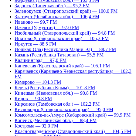
Жердевка (Тамбовская обл.) — 103,3 FM
Задонск (Липецкая обл.) — 95,2 FM
Зеленокумск (Ставропольский край) — 100,0 FM
Златоуст (Челябинская обл.) — 106,4 FM
Иваново — 99,7 FM
Ижевск (Удмуртия) — 97,0 FM
Изобильный (Ставропольский край) — 94,8 FM
Ипатово (Ставропольский край) — 105,3 FM
Иркутск — 88,5 FM
Йошкар-Ола (Республика Марий Эл) — 88,7 FM
Казань (Республика Татарстан) — 95,5 FM
Калининград — 97,0 FM
Каневская (Краснодарский край) — 105,1 FM
Карачаевск (Карачаево-Черкесская республика) — 102,3
FM
Кемерово — 104,3 FM
Керчь (Республика Крым) — 101,8 FM
Кинешма (Ивановская обл.) — 90,8 FM
Киров — 90,8 FM
Кирсанов (Тамбовская обл.) — 102,2 FM
Кисловодск (Ставропольский край) — 95,0 FM
Комсомольск-на-Амуре (Хабаровский край) — 99,9 FM
Копейск (Челябинская обл.) — 88,4 FM
Кострома — 92,0 FM
Красногвардейское (Ставропольский край) — 104,5 FM