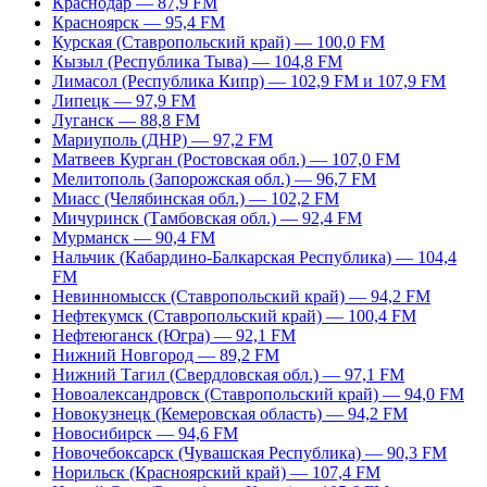
Краснодар — 87,9 FM
Красноярск — 95,4 FM
Курская (Ставропольский край) — 100,0 FM
Кызыл (Республика Тыва) — 104,8 FM
Лимасол (Республика Кипр) — 102,9 FM и 107,9 FM
Липецк — 97,9 FM
Луганск — 88,8 FM
Мариуполь (ДНР) — 97,2 FM
Матвеев Курган (Ростовская обл.) — 107,0 FM
Мелитополь (Запорожская обл.) — 96,7 FM
Миасс (Челябинская обл.) — 102,2 FM
Мичуринск (Тамбовская обл.) — 92,4 FM
Мурманск — 90,4 FM
Нальчик (Кабардино-Балкарская Республика) — 104,4
FM
Невинномысск (Ставропольский край) — 94,2 FM
Нефтекумск (Ставропольский край) — 100,4 FM
Нефтеюганск (Югра) — 92,1 FM
Нижний Новгород — 89,2 FM
Нижний Тагил (Свердловская обл.) — 97,1 FM
Новоалександровск (Ставропольский край) — 94,0 FM
Новокузнецк (Кемеровская область) — 94,2 FM
Новосибирск — 94,6 FM
Новочебоксарск (Чувашская Республика) — 90,3 FM
Норильск (Красноярский край) — 107,4 FM