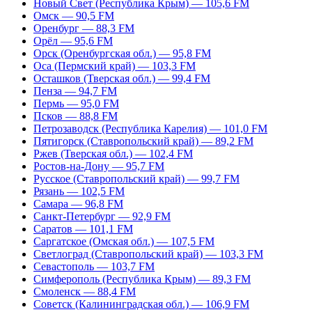
Новый Свет (Республика Крым) — 105,6 FM
Омск — 90,5 FM
Оренбург — 88,3 FM
Орёл — 95,6 FM
Орск (Оренбургская обл.) — 95,8 FM
Оса (Пермский край) — 103,3 FM
Осташков (Тверская обл.) — 99,4 FM
Пенза — 94,7 FM
Пермь — 95,0 FM
Псков — 88,8 FM
Петрозаводск (Республика Карелия) — 101,0 FM
Пятигорск (Ставропольский край) — 89,2 FM
Ржев (Тверская обл.) — 102,4 FM
Ростов-на-Дону — 95,7 FM
Русское (Ставропольский край) — 99,7 FM
Рязань — 102,5 FM
Самара — 96,8 FM
Санкт-Петербург — 92,9 FM
Саратов — 101,1 FM
Саргатское (Омская обл.) — 107,5 FM
Светлоград (Ставропольский край) — 103,3 FM
Севастополь — 103,7 FM
Симферополь (Республика Крым) — 89,3 FM
Смоленск — 88,4 FM
Советск (Калининградская обл.) — 106,9 FM