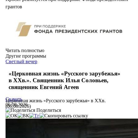
грантов
Читать полностью
Другие программы
Светлый вечер
«Церковная жизнь «Русского зарубежья»
в ХХв.». Священник Илья Соловьев,
священник Евгений Агеев
Скачать
Церковная жизнь «Русского зарубежья» в ХХв.
06.08.2026
(06.08.2026)
Поделиться