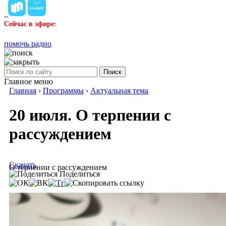
Сейчас в эфире:
помочь радио
Поиск
Главное меню
Главная
›
Программы
›
Актуальная тема
20 июля. О терпении с
рассуждением
Скачать
О терпении с рассуждением
Поделиться