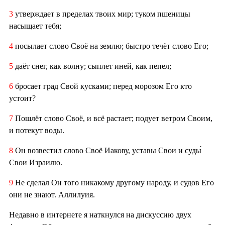
3
утверждает в пределах твоих мир; туком пшеницы
насыщает тебя;
4
посылает слово Своё на землю; быстро течёт слово Его;
5
даёт снег, как волну; сыплет иней, как пепел;
6
бросает град Свой кусками; перед морозом Его кто
устоит?
7
Пошлёт слово Своё, и всё растает; подует ветром Своим,
и потекут воды.
8
Он возвестил слово Своё Иакову, уставы Свои и суды́
Свои Израилю.
9
Не сделал Он того никакому другому народу, и судов Его
они не знают. Аллилуия.
Недавно в интернете я наткнулся на дискуссию двух