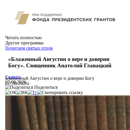
Читать полностью
Другие программы
Почитаем святых отцов
«Блаженный Августин о вере и доверии
Богу». Священник Анатолий Главацкий
Скачать
Блаженный Августин о вере и доверии Богу
07.08.2026
(07.08.2026)
Поделиться