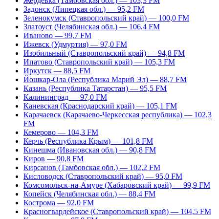
Жердевка (Тамбовская обл.) — 103,3 FM
Задонск (Липецкая обл.) — 95,2 FM
Зеленокумск (Ставропольский край) — 100,0 FM
Златоуст (Челябинская обл.) — 106,4 FM
Иваново — 99,7 FM
Ижевск (Удмуртия) — 97,0 FM
Изобильный (Ставропольский край) — 94,8 FM
Ипатово (Ставропольский край) — 105,3 FM
Иркутск — 88,5 FM
Йошкар-Ола (Республика Марий Эл) — 88,7 FM
Казань (Республика Татарстан) — 95,5 FM
Калининград — 97,0 FM
Каневская (Краснодарский край) — 105,1 FM
Карачаевск (Карачаево-Черкесская республика) — 102,3
FM
Кемерово — 104,3 FM
Керчь (Республика Крым) — 101,8 FM
Кинешма (Ивановская обл.) — 90,8 FM
Киров — 90,8 FM
Кирсанов (Тамбовская обл.) — 102,2 FM
Кисловодск (Ставропольский край) — 95,0 FM
Комсомольск-на-Амуре (Хабаровский край) — 99,9 FM
Копейск (Челябинская обл.) — 88,4 FM
Кострома — 92,0 FM
Красногвардейское (Ставропольский край) — 104,5 FM