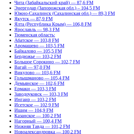
Чита (Забайкальский край) — 87,6 FM
Энергодар (Запорожская обл.) – 104,5 FM
Южно-Сахалинск (Сахалинская обл.) — 89,3 FM
Якутск — 87,9 FM
Ялта (Республика Крым) — 106,8 FM
Ярославль — 98,3 FM
Тюменская область:
Абатское — 103,8 FM
Аромашево — 103,5 FM
Байкалово — 105,5 FM
Бердюжье — 103,2 FM
Большое Сорокино — 102,7 FM
Вагай — 97,0 FM
Викулово — 103,6 FM
Голышманово — 105,4 FM
Демьянское — 102,6 FM
Ермаки — 103,3 FM
Заводоуковск — 103,3 FM
Ингаир — 103,2 FM
Исетское — 102,9 FM
Ишим — 104,9 FM
Казанское — 100,2 FM
Нагорный — 100,4 FM
Нижняя Тавда — 101,2 FM
Новоалександровка — 100,2 FM