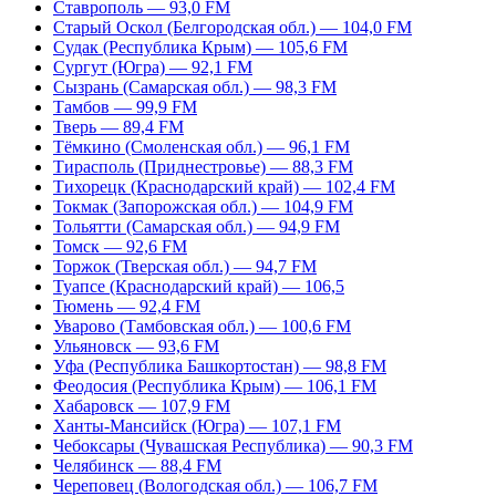
Ставрополь — 93,0 FM
Старый Оскол (Белгородская обл.) — 104,0 FM
Судак (Республика Крым) — 105,6 FM
Сургут (Югра) — 92,1 FM
Сызрань (Самарская обл.) — 98,3 FM
Тамбов — 99,9 FM
Тверь — 89,4 FM
Тёмкино (Смоленская обл.) — 96,1 FM
Тирасполь (Приднестровье) — 88,3 FM
Тихорецк (Краснодарский край) — 102,4 FM
Токмак (Запорожская обл.) — 104,9 FM
Тольятти (Самарская обл.) — 94,9 FM
Томск — 92,6 FM
Торжок (Тверская обл.) — 94,7 FM
Туапсе (Краснодарский край) — 106,5
Тюмень — 92,4 FM
Уварово (Тамбовская обл.) — 100,6 FM
Ульяновск — 93,6 FM
Уфа (Республика Башкортостан) — 98,8 FM
Феодосия (Республика Крым) — 106,1 FM
Хабаровск — 107,9 FM
Ханты-Мансийск (Югра) — 107,1 FM
Чебоксары (Чувашская Республика) — 90,3 FM
Челябинск — 88,4 FM
Череповец (Вологодская обл.) — 106,7 FM