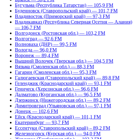
Бугульма (Республика Татарстан) — 105,9 FM
Буденновск (Ставропольский край) — 101,7 FM
Владивосток (Приморский край) — 97,3 FM
Владикавказ (Республика Северная Осетия — Алания)
— 106,7 FM
Волгодонск (Ростовская обл.) — 103,2 FM
Волгоград — 92,6 FM
Волноваха (ДНР) — 99,5 FM
Вологда — 96,0 FM
Воронеж — 89,4 FM
Вышний Волочек (Тверская обл.) — 104,5 FM
Вязьма (Смоленская обл.) — 88,3 FM
Гагарин (Смоленская обл.) — 95,3 FM
Галюгаевская (Ставропольский край) — 89,8 FM
Геленджик (Краснодарский край) — 93,1 FM
Геническ (Херсонская обл.) — 96,6 FM
Далматово (Курганская обл.) — 96,5 FM
Дзержинск (Нижегородская обл.) — 89,2 FM
Димитровград (Ульяновская обл.) — 97,1 FM
Донецк — 102,6 FM
Ейск (Краснодарский край) — 101,1 FM
Екатеринбург — 93,7 FM
Ессентуки (Ставропольский край) – 89,2 FM
Железногорск (Курская обл.) — 94,0 FM