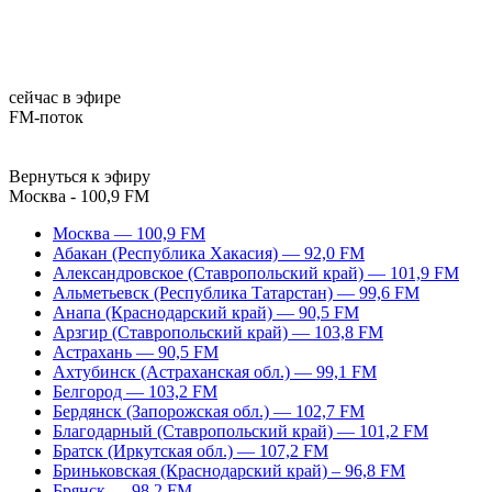
сейчас в эфире
FM-поток
Вернуться к эфиру
Москва - 100,9 FM
Москва — 100,9 FM
Абакан (Республика Хакасия) — 92,0 FM
Александровское (Ставропольский край) — 101,9 FM
Альметьевск (Республика Татарстан) — 99,6 FM
Анапа (Краснодарский край) — 90,5 FM
Арзгир (Ставропольский край) — 103,8 FM
Астрахань — 90,5 FM
Ахтубинск (Астраханская обл.) — 99,1 FM
Белгород — 103,2 FM
Бердянск (Запорожская обл.) — 102,7 FM
Благодарный (Ставропольский край) — 101,2 FM
Братск (Иркутская обл.) — 107,2 FM
Бриньковская (Краснодарский край) – 96,8 FM
Брянск — 98,2 FM