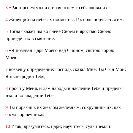
3
«Расторгнем узы их, и свергнем с себя оковы их».
4
Живущий на небесах посмеётся, Господь поругается им.
5
Тогда скажет им во гневе Своём и яростью Своею
приведёт их в смятение:
6
«Я помазал Царя Моего над Сионом, святою горою
Моею;
7
возвещу определение: Господь сказал Мне: Ты Сын Мой;
Я ныне родил Тебя;
8
проси у Меня, и дам народы в наследие Тебе и пределы
земли во владение Тебе;
9
Ты поразишь их жезлом железным; сокрушишь их, как
сосуд горшечника».
10
Итак, вразумитесь, цари; научитесь, судьи земли!