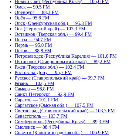
Новый Свет (Республика Крым) — 105,6 FM
Омск — 90,5 FM
Оренбург — 88,3 FM
Орёл — 95,6 FM
Орск (Оренбургская обл.) — 95,8 FM
Оса (Пермский край) — 103,3 FM
Осташков (Тверская обл.) — 99,4 FM
Пенза — 94,7 FM
Пермь — 95,0 FM
Псков — 88,8 FM
Петрозаводск (Республика Карелия) — 101,0 FM
Пятигорск (Ставропольский край) — 89,2 FM
Ржев (Тверская обл.) — 102,4 FM
Ростов-на-Дону — 95,7 FM
Русское (Ставропольский край) — 99,7 FM
Рязань — 102,5 FM
Самара — 96,8 FM
Санкт-Петербург — 92,9 FM
Саратов — 101,1 FM
Саргатское (Омская обл.) — 107,5 FM
Светлоград (Ставропольский край) — 103,3 FM
Севастополь — 103,7 FM
Симферополь (Республика Крым) — 89,3 FM
Смоленск — 88,4 FM
Советск (Калининградская обл.) — 106,9 FM