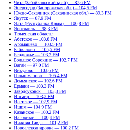
Чита (Забайкальский край) — 87,6 FM
Энергодар (Запорожская обл.) – 104,5 FM
Южно-Сахалинск (Сахалинская обл.) — 89,3 FM
Якутск — 87,9 FM
Ялта (Республика Крым) — 106,8 FM
Ярославль — 98,3 FM
Тюменская область:
Абатское — 103,8 FM
Аромашево — 103,5 FM
Байкалово — 105,5 FM
Бердюжье — 103,2 FM
Большое Сорокино — 102,7 FM
Вагай — 97,0 FM
Викулово — 103,6 FM
Голышманово — 105,4 FM
Демьянское — 102,6 FM
Ермаки — 103,3 FM
Заводоуковск — 103,3 FM
Ингаир — 103,2 FM
Исетское — 102,9 FM
Ишим — 104,9 FM
Казанское — 100,2 FM
Нагорный — 100,4 FM
Нижняя Тавда — 101,2 FM
Новоалександровка — 100,2 FM