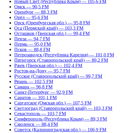
Новый Свет (Республика Крым) — 105,6 FM
Омск — 90,5 FM
Оренбург — 88,3 FM
Орёл — 95,6 FM
Орск (Оренбургская обл.) — 95,8 FM
Оса (Пермский край) — 103,3 FM
Осташков (Тверская обл.) — 99,4 FM
Пенза — 94,7 FM
Пермь — 95,0 FM
Псков — 88,8 FM
Петрозаводск (Республика Карелия) — 101,0 FM
Пятигорск (Ставропольский край) — 89,2 FM
Ржев (Тверская обл.) — 102,4 FM
Ростов-на-Дону — 95,7 FM
Русское (Ставропольский край) — 99,7 FM
Рязань — 102,5 FM
Самара — 96,8 FM
Санкт-Петербург — 92,9 FM
Саратов — 101,1 FM
Саргатское (Омская обл.) — 107,5 FM
Светлоград (Ставропольский край) — 103,3 FM
Севастополь — 103,7 FM
Симферополь (Республика Крым) — 89,3 FM
Смоленск — 88,4 FM
Советск (Калининградская обл.) — 106,9 FM