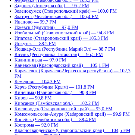
Жердевка (Тамбовская обл.) — 103,3 FM
Задонск (Липецкая обл.) — 95,2 FM
Зеленокумск (Ставропольский край) — 100,0 FM
Златоуст (Челябинская обл.) — 106,4 FM
Иваново — 99,7 FM
Ижевск (Удмуртия) — 97,0 FM
Изобильный (Ставропольский край) — 94,8 FM
Ипатово (Ставропольский край) — 105,3 FM
Иркутск — 88,5 FM
Йошкар-Ола (Республика Марий Эл) — 88,7 FM
Казань (Республика Татарстан) — 95,5 FM
Калининград — 97,0 FM
Каневская (Краснодарский край) — 105,1 FM
Карачаевск (Карачаево-Черкесская республика) — 102,3
FM
Кемерово — 104,3 FM
Керчь (Республика Крым) — 101,8 FM
Кинешма (Ивановская обл.) — 90,8 FM
Киров — 90,8 FM
Кирсанов (Тамбовская обл.) — 102,2 FM
Кисловодск (Ставропольский край) — 95,0 FM
Комсомольск-на-Амуре (Хабаровский край) — 99,9 FM
Копейск (Челябинская обл.) — 88,4 FM
Кострома — 92,0 FM
Красногвардейское (Ставропольский край) — 104,5 FM