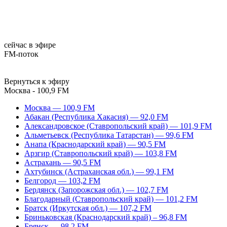
сейчас в эфире
FM-поток
Вернуться к эфиру
Москва - 100,9 FM
Москва — 100,9 FM
Абакан (Республика Хакасия) — 92,0 FM
Александровское (Ставропольский край) — 101,9 FM
Альметьевск (Республика Татарстан) — 99,6 FM
Анапа (Краснодарский край) — 90,5 FM
Арзгир (Ставропольский край) — 103,8 FM
Астрахань — 90,5 FM
Ахтубинск (Астраханская обл.) — 99,1 FM
Белгород — 103,2 FM
Бердянск (Запорожская обл.) — 102,7 FM
Благодарный (Ставропольский край) — 101,2 FM
Братск (Иркутская обл.) — 107,2 FM
Бриньковская (Краснодарский край) – 96,8 FM
Брянск — 98,2 FM