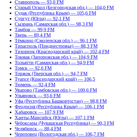
Ставрополь — 93,0 FM
Старый Оскол (Белгородская обл.) — 104,0 FM
Судак (Республика Крым) — 105,6 FM
Сургут (Югра) — 92,1 FM
Сызрань (Самарская обл.) — 98,3 FM
Тамбов — 99,9 FM
Тверь — 89,4 FM
Тёмкино (Смоленская обл.) — 96,1 FM
Тирасполь (Приднестровье) — 88,3 FM
Тихорецк (Краснодарский край) — 102,4 FM
Токмак (Запорожская обл.) — 104,9 FM
Тольятти (Самарская обл.) — 94,9 FM
Томск — 92,6 FM
Торжок (Тверская обл.) — 94,7 FM
Туапсе (Краснодарский край) — 106,5
Тюмень — 92,4 FM
Уварово (Тамбовская обл.) — 100,6 FM
Ульяновск — 93,6 FM
Уфа (Республика Башкортостан) — 98,8 FM
Феодосия (Республика Крым) — 106,1 FM
Хабаровск — 107,9 FM
Ханты-Мансийск (Югра) — 107,1 FM
Чебоксары (Чувашская Республика) — 90,3 FM
Челябинск — 88,4 FM
Череповец (Вологодская обл.) — 106,7 FM