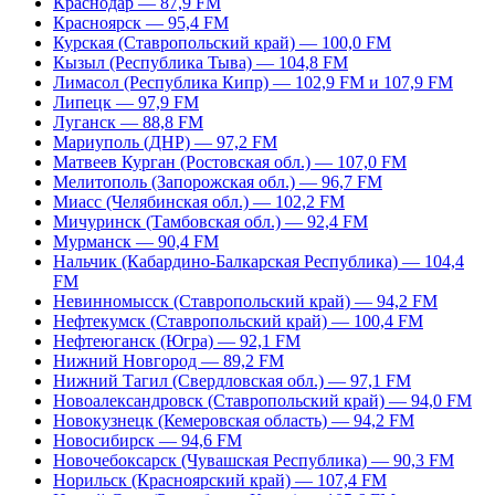
Краснодар — 87,9 FM
Красноярск — 95,4 FM
Курская (Ставропольский край) — 100,0 FM
Кызыл (Республика Тыва) — 104,8 FM
Лимасол (Республика Кипр) — 102,9 FM и 107,9 FM
Липецк — 97,9 FM
Луганск — 88,8 FM
Мариуполь (ДНР) — 97,2 FM
Матвеев Курган (Ростовская обл.) — 107,0 FM
Мелитополь (Запорожская обл.) — 96,7 FM
Миасс (Челябинская обл.) — 102,2 FM
Мичуринск (Тамбовская обл.) — 92,4 FM
Мурманск — 90,4 FM
Нальчик (Кабардино-Балкарская Республика) — 104,4
FM
Невинномысск (Ставропольский край) — 94,2 FM
Нефтекумск (Ставропольский край) — 100,4 FM
Нефтеюганск (Югра) — 92,1 FM
Нижний Новгород — 89,2 FM
Нижний Тагил (Свердловская обл.) — 97,1 FM
Новоалександровск (Ставропольский край) — 94,0 FM
Новокузнецк (Кемеровская область) — 94,2 FM
Новосибирск — 94,6 FM
Новочебоксарск (Чувашская Республика) — 90,3 FM
Норильск (Красноярский край) — 107,4 FM