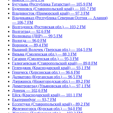
Бугульма (Республика Татарстан) — 105,9 FM
Буденновск (Ставропольский край) — 101,7 FM
Владивосток (Приморский край) — 97,3 FM
Владикавказ (Республика Северная Осетия — Алания)
— 106,7 FM
Волгодонск (Ростовская обл.) — 103,2 FM
Волгоград — 92,6 FM
Волноваха (ДНР) — 99,5 FM
Вологда — 96,0 FM
Воронеж — 89,4 FM
Вышний Волочек (Тверская обл.) — 104,5 FM
Вязьма (Смоленская обл.) — 88,3 FM
Гагарин (Смоленская обл.) — 95,3 FM
Галюгаевская (Ставропольский край) — 89,8 FM
Геленджик (Краснодарский край) — 93,1 FM
Геническ (Херсонская обл.) — 96,6 FM
Далматово (Курганская обл.) — 96,5 FM
Дзержинск (Нижегородская обл.) — 89,2 FM
Димитровград (Ульяновская обл.) — 97,1 FM
Донецк — 102,6 FM
Ейск (Краснодарский край) — 101,1 FM
Екатеринбург — 93,7 FM
Ессентуки (Ставропольский край) – 89,2 FM
Железногорск (Курская обл.) — 94,0 FM