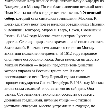
Митрополит Пётр перенес тогда святительскую кафедру из
Владимира в Москву. По его благословению великий князь
Иван Калита возвёл в городе величественный
Успенский
собор
, который стал символом возвышения Москвы. К
шестнадцатому веку под её началом объединились Нижний
и Великий Новгород, Муром и Тверь, Псков, Смоленск и
Рязань. В 1547 году Москва стала центром Русского
царства. Столица прирастала храмами, и её стали называть
Златоглавой. В начале семнадцатого столетия Москву
захватили польские интервенты. В 1612 году народное
ополчение освободило город. Здесь венчался на царство
Михаил Романов — первый представитель династии,
которая управляла Россией триста лет. В начале
восемнадцатого века Петр Первый сделал главным
городом государства Санкт-Петербург. В 1918 году Москва
вновь стала столицей, и остается ею по сей день. Она
разная. Современные технологии соседствуют здесь с
древними традициями, шумные улицы — с тихими
уютными скверами. Москва устремлена в будущее, но