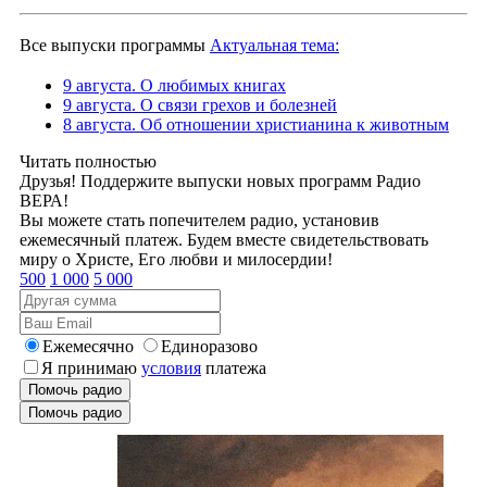
Все выпуски программы
Актуальная тема:
9 августа. О любимых книгах
9 августа. О связи грехов и болезней
8 августа. Об отношении христианина к животным
Читать полностью
Друзья! Поддержите выпуски новых программ Радио
ВЕРА!
Вы можете стать попечителем радио, установив
ежемесячный платеж. Будем вместе свидетельствовать
миру о Христе, Его любви и милосердии!
500
1 000
5 000
Ежемесячно
Единоразово
Я принимаю
условия
платежа
Помочь радио
Помочь радио