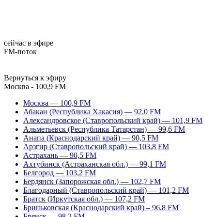
сейчас в эфире
FM-поток
Вернуться к эфиру
Москва - 100,9 FM
Москва — 100,9 FM
Абакан (Республика Хакасия) — 92,0 FM
Александровское (Ставропольский край) — 101,9 FM
Альметьевск (Республика Татарстан) — 99,6 FM
Анапа (Краснодарский край) — 90,5 FM
Арзгир (Ставропольский край) — 103,8 FM
Астрахань — 90,5 FM
Ахтубинск (Астраханская обл.) — 99,1 FM
Белгород — 103,2 FM
Бердянск (Запорожская обл.) — 102,7 FM
Благодарный (Ставропольский край) — 101,2 FM
Братск (Иркутская обл.) — 107,2 FM
Бриньковская (Краснодарский край) – 96,8 FM
Брянск — 98,2 FM