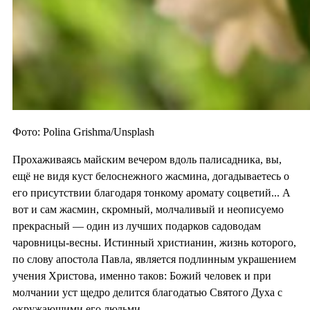
Фото: Polina Grishma/Unsplash
Прохаживаясь майским вечером вдоль палисадника, вы,
ещё не видя куст белоснежного жасмина, догадываетесь о
его присутствии благодаря тонкому аромату соцветий... А
вот и сам жасмин, скромный, молчаливый и неописуемо
прекрасный — один из лучших подарков садоводам
чаровницы-весны. Истинный христианин, жизнь которого,
по слову апостола Павла, является подлинным украшением
учения Христова, именно таков: Божий человек и при
молчании уст щедро делится благодатью Святого Духа с
окружающими его людьми.