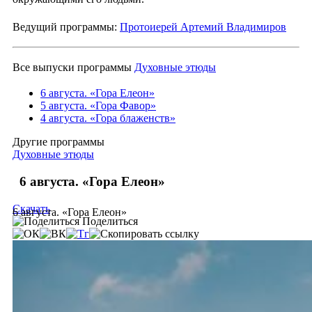
Ведущий программы:
Протоиерей Артемий Владимиров
Все выпуски программы
Духовные этюды
6 августа. «Гора Елеон»
5 августа. «Гора Фавор»
4 августа. «Гора блаженств»
Другие программы
Духовные этюды
6 августа. «Гора Елеон»
Скачать
6 августа. «Гора Елеон»
Поделиться