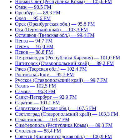
Новый Свет (Республика Крым) — 105,6 FM
Омск — 90,5 FM
Оренбург — 88,3 FM
Орёл — 95,6 FM
Орск (Оренбургская обл.) — 95,8 FM
Оса (Пермский край) — 103,3 FM
Осташков (Тверская обл.) — 99,4 FM
Пенза — 94,7 FM
Пермь — 95,0 FM
Псков — 88,8 FM
Петрозаводск (Республика Карелия) — 101,0 FM
Пятигорск (Ставропольский край) — 89,2 FM
Ржев (Тверская обл.) — 102,4 FM
Ростов-на-Дону — 95,7 FM
Русское (Ставропольский край) — 99,7 FM
Рязань — 102,5 FM
Самара — 96,8 FM
Санкт-Петербург — 92,9 FM
Саратов — 101,1 FM
Саргатское (Омская обл.) — 107,5 FM
Светлоград (Ставропольский край) — 103,3 FM
Севастополь — 103,7 FM
Симферополь (Республика Крым) — 89,3 FM
Смоленск — 88,4 FM
Советск (Калининградская обл.) — 106,9 FM