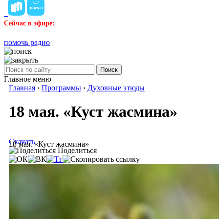
Сейчас в эфире:
помочь радио
Поиск
Главное меню
Главная
›
Программы
›
Духовные этюды
18 мая. «Куст жасмина»
Скачать
18 мая. «Куст жасмина»
Поделиться