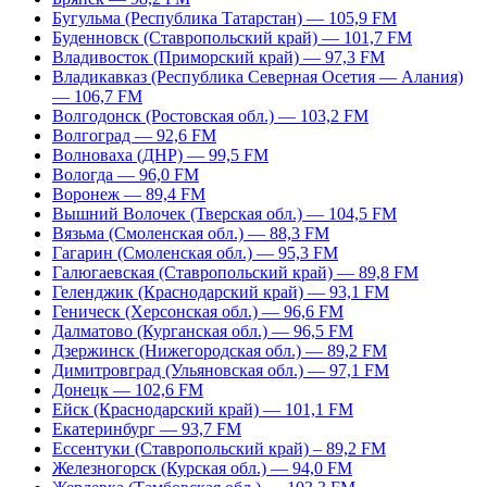
Бугульма (Республика Татарстан) — 105,9 FM
Буденновск (Ставропольский край) — 101,7 FM
Владивосток (Приморский край) — 97,3 FM
Владикавказ (Республика Северная Осетия — Алания)
— 106,7 FM
Волгодонск (Ростовская обл.) — 103,2 FM
Волгоград — 92,6 FM
Волноваха (ДНР) — 99,5 FM
Вологда — 96,0 FM
Воронеж — 89,4 FM
Вышний Волочек (Тверская обл.) — 104,5 FM
Вязьма (Смоленская обл.) — 88,3 FM
Гагарин (Смоленская обл.) — 95,3 FM
Галюгаевская (Ставропольский край) — 89,8 FM
Геленджик (Краснодарский край) — 93,1 FM
Геническ (Херсонская обл.) — 96,6 FM
Далматово (Курганская обл.) — 96,5 FM
Дзержинск (Нижегородская обл.) — 89,2 FM
Димитровград (Ульяновская обл.) — 97,1 FM
Донецк — 102,6 FM
Ейск (Краснодарский край) — 101,1 FM
Екатеринбург — 93,7 FM
Ессентуки (Ставропольский край) – 89,2 FM
Железногорск (Курская обл.) — 94,0 FM