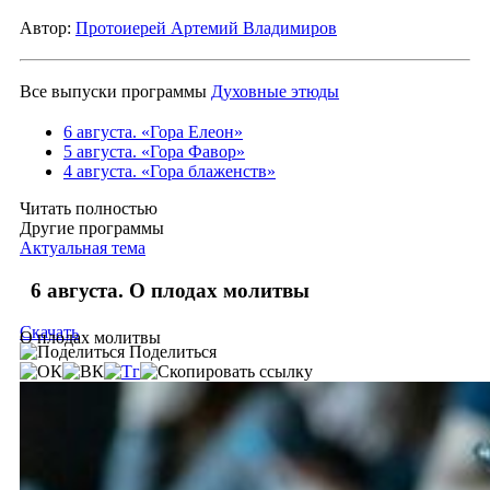
Автор:
Протоиерей Артемий Владимиров
Все выпуски программы
Духовные этюды
6 августа. «Гора Елеон»
5 августа. «Гора Фавор»
4 августа. «Гора блаженств»
Читать полностью
Другие программы
Актуальная тема
6 августа. О плодах молитвы
Скачать
О плодах молитвы
Поделиться