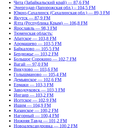
Чита (Забайкальский край) — 87,6 FM
Энергодар (Запорожская обл.) – 104,5 FM
Южно-Сахалинск (Сахалинская обл.) — 89,3 FM
Якутск — 87,9 FM
Ялта (Республика Крым) — 106,8 FM
Ярославль — 98,3 FM
Тюменская область:
Абатское — 103,8 FM
Аромашево — 103,5 FM
Байкалово — 105,5 FM
Бердюжье — 103,2 FM
Большое Сорокино — 102,7 FM
Вагай — 97,0 FM
Викулово — 103,6 FM
Голышманово — 105,4 FM
Демьянское — 102,6 FM
Ермаки — 103,3 FM
Заводоуковск — 103,3 FM
Ингаир — 103,2 FM
Исетское — 102,9 FM
Ишим — 104,9 FM
Казанское — 100,2 FM
Нагорный — 100,4 FM
Нижняя Тавда — 101,2 FM
Новоалександровка — 100,2 FM