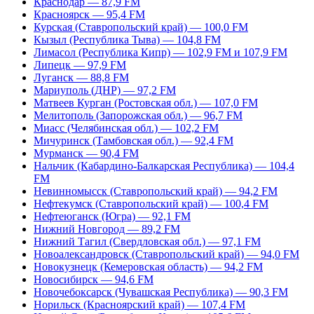
Краснодар — 87,9 FM
Красноярск — 95,4 FM
Курская (Ставропольский край) — 100,0 FM
Кызыл (Республика Тыва) — 104,8 FM
Лимасол (Республика Кипр) — 102,9 FM и 107,9 FM
Липецк — 97,9 FM
Луганск — 88,8 FM
Мариуполь (ДНР) — 97,2 FM
Матвеев Курган (Ростовская обл.) — 107,0 FM
Мелитополь (Запорожская обл.) — 96,7 FM
Миасс (Челябинская обл.) — 102,2 FM
Мичуринск (Тамбовская обл.) — 92,4 FM
Мурманск — 90,4 FM
Нальчик (Кабардино-Балкарская Республика) — 104,4
FM
Невинномысск (Ставропольский край) — 94,2 FM
Нефтекумск (Ставропольский край) — 100,4 FM
Нефтеюганск (Югра) — 92,1 FM
Нижний Новгород — 89,2 FM
Нижний Тагил (Свердловская обл.) — 97,1 FM
Новоалександровск (Ставропольский край) — 94,0 FM
Новокузнецк (Кемеровская область) — 94,2 FM
Новосибирск — 94,6 FM
Новочебоксарск (Чувашская Республика) — 90,3 FM
Норильск (Красноярский край) — 107,4 FM