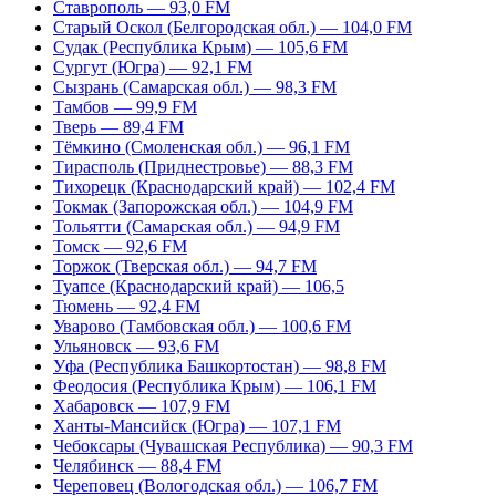
Ставрополь — 93,0 FM
Старый Оскол (Белгородская обл.) — 104,0 FM
Судак (Республика Крым) — 105,6 FM
Сургут (Югра) — 92,1 FM
Сызрань (Самарская обл.) — 98,3 FM
Тамбов — 99,9 FM
Тверь — 89,4 FM
Тёмкино (Смоленская обл.) — 96,1 FM
Тирасполь (Приднестровье) — 88,3 FM
Тихорецк (Краснодарский край) — 102,4 FM
Токмак (Запорожская обл.) — 104,9 FM
Тольятти (Самарская обл.) — 94,9 FM
Томск — 92,6 FM
Торжок (Тверская обл.) — 94,7 FM
Туапсе (Краснодарский край) — 106,5
Тюмень — 92,4 FM
Уварово (Тамбовская обл.) — 100,6 FM
Ульяновск — 93,6 FM
Уфа (Республика Башкортостан) — 98,8 FM
Феодосия (Республика Крым) — 106,1 FM
Хабаровск — 107,9 FM
Ханты-Мансийск (Югра) — 107,1 FM
Чебоксары (Чувашская Республика) — 90,3 FM
Челябинск — 88,4 FM
Череповец (Вологодская обл.) — 106,7 FM