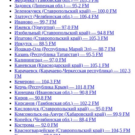
Жердевка (Тамбовская обл.) — 103,3 FM
Задонск (Липецкая обл.) — 95,2 FM
Зеленокумск (Ставропольский край) — 100,0 FM
Златоуст (Челябинская обл.) — 106,4 FM
Иваново — 99,7 FM
Ижевск (Удмуртия) — 97,0 FM
Изобильный (Ставропольский край) — 94,8 FM
Ипатово (Ставропольский край) — 105,3 FM
Иркутск — 88,5 FM
Йошкар-Ола (Республика Марий Эл) — 88,7 FM
Казань (Республика Татарстан) — 95,5 FM
Калининград — 97,0 FM
Каневская (Краснодарский край) — 105,1 FM
Карачаевск (Карачаево-Черкесская республика) — 102,3
FM
Кемерово — 104,3 FM
Керчь (Республика Крым) — 101,8 FM
Кинешма (Ивановская обл.) — 90,8 FM
Киров — 90,8 FM
Кирсанов (Тамбовская обл.) — 102,2 FM
Кисловодск (Ставропольский край) — 95,0 FM
Комсомольск-на-Амуре (Хабаровский край) — 99,9 FM
Копейск (Челябинская обл.) — 88,4 FM
Кострома — 92,0 FM
Красногвардейское (Ставропольский край) — 104,5 FM