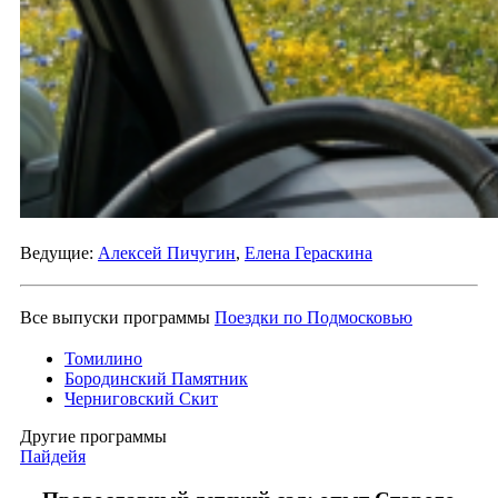
Ведущие:
Алексей Пичугин
,
Елена Гераскина
Все выпуски программы
Поездки по Подмосковью
Томилино
Бородинский Памятник
Черниговский Скит
Другие программы
Пайдейя