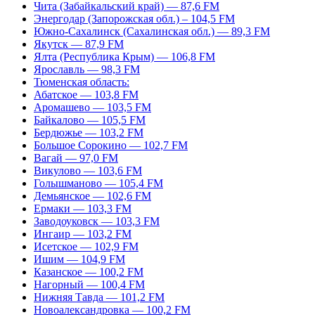
Чита (Забайкальский край) — 87,6 FM
Энергодар (Запорожская обл.) – 104,5 FM
Южно-Сахалинск (Сахалинская обл.) — 89,3 FM
Якутск — 87,9 FM
Ялта (Республика Крым) — 106,8 FM
Ярославль — 98,3 FM
Тюменская область:
Абатское — 103,8 FM
Аромашево — 103,5 FM
Байкалово — 105,5 FM
Бердюжье — 103,2 FM
Большое Сорокино — 102,7 FM
Вагай — 97,0 FM
Викулово — 103,6 FM
Голышманово — 105,4 FM
Демьянское — 102,6 FM
Ермаки — 103,3 FM
Заводоуковск — 103,3 FM
Ингаир — 103,2 FM
Исетское — 102,9 FM
Ишим — 104,9 FM
Казанское — 100,2 FM
Нагорный — 100,4 FM
Нижняя Тавда — 101,2 FM
Новоалександровка — 100,2 FM