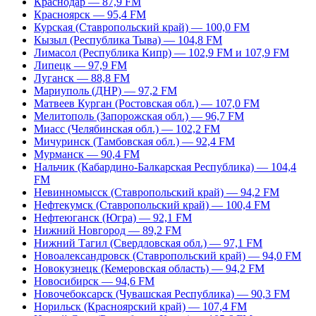
Краснодар — 87,9 FM
Красноярск — 95,4 FM
Курская (Ставропольский край) — 100,0 FM
Кызыл (Республика Тыва) — 104,8 FM
Лимасол (Республика Кипр) — 102,9 FM и 107,9 FM
Липецк — 97,9 FM
Луганск — 88,8 FM
Мариуполь (ДНР) — 97,2 FM
Матвеев Курган (Ростовская обл.) — 107,0 FM
Мелитополь (Запорожская обл.) — 96,7 FM
Миасс (Челябинская обл.) — 102,2 FM
Мичуринск (Тамбовская обл.) — 92,4 FM
Мурманск — 90,4 FM
Нальчик (Кабардино-Балкарская Республика) — 104,4
FM
Невинномысск (Ставропольский край) — 94,2 FM
Нефтекумск (Ставропольский край) — 100,4 FM
Нефтеюганск (Югра) — 92,1 FM
Нижний Новгород — 89,2 FM
Нижний Тагил (Свердловская обл.) — 97,1 FM
Новоалександровск (Ставропольский край) — 94,0 FM
Новокузнецк (Кемеровская область) — 94,2 FM
Новосибирск — 94,6 FM
Новочебоксарск (Чувашская Республика) — 90,3 FM
Норильск (Красноярский край) — 107,4 FM