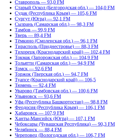
Ставрополь — 93,0 FM
Старый Оскол (Белгородская обл.) — 104,0 FM
Судак (Республика Крым) — 105,6 FM
Сургут (Югра) — 92,1 FM
Сызрань (Самарская обл.) — 98,3 FM
Тамбов — 99,9 FM
Тверь — 89,4 FM
Тёмкино (Смоленская обл.) — 96,1 FM
Тирасполь (Приднестровье) — 88,3 FM
Тихорецк (Краснодарский край) — 102,4 FM
Токмак (Запорожская обл.) — 104,9 FM
Тольятти (Самарская обл.) — 94,9 FM
Томск — 92,6 FM
Торжок (Тверская обл.) — 94,7 FM
Туапсе (Краснодарский край) — 106,5
Тюмень — 92,4 FM
Уварово (Тамбовская обл.) — 100,6 FM
Ульяновск — 93,6 FM
Уфа (Республика Башкортостан) — 98,8 FM
Феодосия (Республика Крым) — 106,1 FM
Хабаровск — 107,9 FM
Ханты-Мансийск (Югра) — 107,1 FM
Чебоксары (Чувашская Республика) — 90,3 FM
Челябинск — 88,4 FM
Череповец (Вологодская обл.) — 106,7 FM