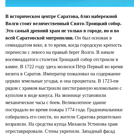
В историческом центре Саратова, близ набережной
Волги стоит величественный Свято-Троицкий собор.
Это самый древний храм не только в городе, но и во
всей Саратовской митрополии.
Он был основан в
семнадцатом веке, в то время, когда городскую крепость
перенесли с левого на правый берег Волги. В начале
восемнадцатого столетия Троицкий собор отстроили в
камне. В 1722 году здесь молился Пётр Первый во время
визита в Саратов. Император пожаловал на содержание
церкви земельные угодья, и она процветала. В 1723-ем
рядом с храмом выстроили шестигранную колокольню с
куполом в виде конуса. На звоннице установили
механические часы с боем. Великолепное здание
пострадало во время пожара 1774 года. Градоначальники
собирались его снести, но жители Саратова решительно
возразили. На средства купца Михаила Устинова храм
отреставрировали. Стены укрепили. Западный фасад