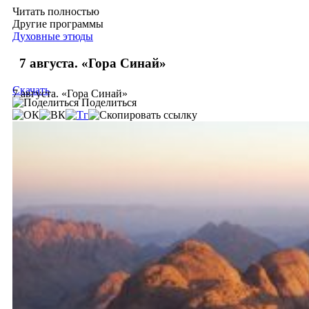
Читать полностью
Другие программы
Духовные этюды
7 августа. «Гора Синай»
Скачать
7 августа. «Гора Синай»
Поделиться