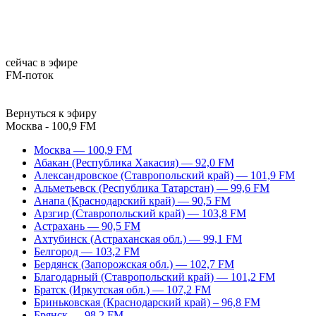
сейчас в эфире
FM-поток
Вернуться к эфиру
Москва - 100,9 FM
Москва — 100,9 FM
Абакан (Республика Хакасия) — 92,0 FM
Александровское (Ставропольский край) — 101,9 FM
Альметьевск (Республика Татарстан) — 99,6 FM
Анапа (Краснодарский край) — 90,5 FM
Арзгир (Ставропольский край) — 103,8 FM
Астрахань — 90,5 FM
Ахтубинск (Астраханская обл.) — 99,1 FM
Белгород — 103,2 FM
Бердянск (Запорожская обл.) — 102,7 FM
Благодарный (Ставропольский край) — 101,2 FM
Братск (Иркутская обл.) — 107,2 FM
Бриньковская (Краснодарский край) – 96,8 FM
Брянск — 98,2 FM