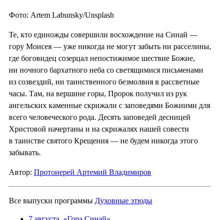
Фото: Artem Labunsky/Unsplash
Те, кто единожды совершили восхождение на Синай —
гору Моисея — уже никогда не могут забыть ни расселины,
где боговидец созерцал непостижимое шествие Божие,
ни ночного бархатного неба со светящимися письменами
из созвездий, ни таинственного безмолвия в рассветные
часы. Там, на вершине горы, Пророк получил из рук
ангельских каменные скрижали с заповедями Божиими для
всего человеческого рода. Десять заповедей десницей
Христовой начертаны и на скрижалях нашей совести
в таинстве святого Крещения — не будем никогда этого
забывать.
Автор:
Протоиерей Артемий Владимиров
Все выпуски программы
Духовные этюды
7 августа. «Гора Синай»