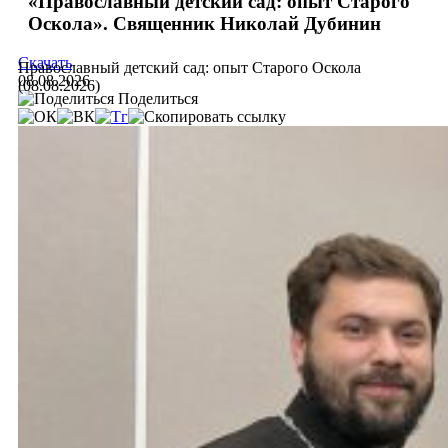
«Православный детский сад: опыт Старого
Оскола». Священник Николай Дубинин
Скачать
Православный детский сад: опыт Старого Оскола
08.08.2026
(08.08.2026)
Поделиться