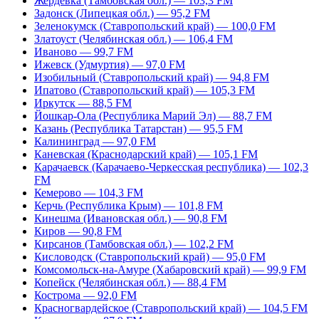
Жердевка (Тамбовская обл.) — 103,3 FM
Задонск (Липецкая обл.) — 95,2 FM
Зеленокумск (Ставропольский край) — 100,0 FM
Златоуст (Челябинская обл.) — 106,4 FM
Иваново — 99,7 FM
Ижевск (Удмуртия) — 97,0 FM
Изобильный (Ставропольский край) — 94,8 FM
Ипатово (Ставропольский край) — 105,3 FM
Иркутск — 88,5 FM
Йошкар-Ола (Республика Марий Эл) — 88,7 FM
Казань (Республика Татарстан) — 95,5 FM
Калининград — 97,0 FM
Каневская (Краснодарский край) — 105,1 FM
Карачаевск (Карачаево-Черкесская республика) — 102,3
FM
Кемерово — 104,3 FM
Керчь (Республика Крым) — 101,8 FM
Кинешма (Ивановская обл.) — 90,8 FM
Киров — 90,8 FM
Кирсанов (Тамбовская обл.) — 102,2 FM
Кисловодск (Ставропольский край) — 95,0 FM
Комсомольск-на-Амуре (Хабаровский край) — 99,9 FM
Копейск (Челябинская обл.) — 88,4 FM
Кострома — 92,0 FM
Красногвардейское (Ставропольский край) — 104,5 FM