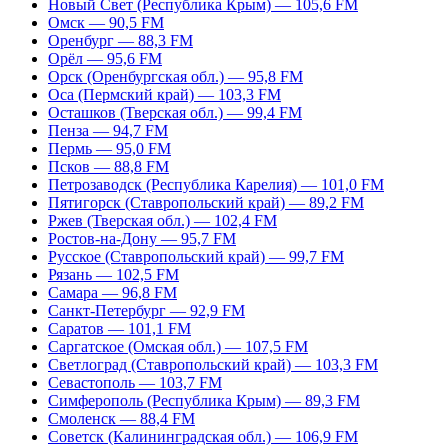
Новый Свет (Республика Крым) — 105,6 FM
Омск — 90,5 FM
Оренбург — 88,3 FM
Орёл — 95,6 FM
Орск (Оренбургская обл.) — 95,8 FM
Оса (Пермский край) — 103,3 FM
Осташков (Тверская обл.) — 99,4 FM
Пенза — 94,7 FM
Пермь — 95,0 FM
Псков — 88,8 FM
Петрозаводск (Республика Карелия) — 101,0 FM
Пятигорск (Ставропольский край) — 89,2 FM
Ржев (Тверская обл.) — 102,4 FM
Ростов-на-Дону — 95,7 FM
Русское (Ставропольский край) — 99,7 FM
Рязань — 102,5 FM
Самара — 96,8 FM
Санкт-Петербург — 92,9 FM
Саратов — 101,1 FM
Саргатское (Омская обл.) — 107,5 FM
Светлоград (Ставропольский край) — 103,3 FM
Севастополь — 103,7 FM
Симферополь (Республика Крым) — 89,3 FM
Смоленск — 88,4 FM
Советск (Калининградская обл.) — 106,9 FM