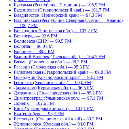
Бугульма (Республика Татарстан) — 105,9 FM
Буденновск (Ставропольский край) — 101,7 FM
Владивосток (Приморский край) — 97,3 FM
Владикавказ (Республика Северная Осетия — Алания)
— 106,7 FM
Волгодонск (Ростовская обл.) — 103,2 FM
Волгоград — 92,6 FM
Волноваха (ДНР) — 99,5 FM
Вологда — 96,0 FM
Воронеж — 89,4 FM
Вышний Волочек (Тверская обл.) — 104,5 FM
Вязьма (Смоленская обл.) — 88,3 FM
Гагарин (Смоленская обл.) — 95,3 FM
Галюгаевская (Ставропольский край) — 89,8 FM
Геленджик (Краснодарский край) — 93,1 FM
Геническ (Херсонская обл.) — 96,6 FM
Далматово (Курганская обл.) — 96,5 FM
Дзержинск (Нижегородская обл.) — 89,2 FM
Димитровград (Ульяновская обл.) — 97,1 FM
Донецк — 102,6 FM
Ейск (Краснодарский край) — 101,1 FM
Екатеринбург — 93,7 FM
Ессентуки (Ставропольский край) – 89,2 FM
Железногорск (Курская обл.) — 94,0 FM