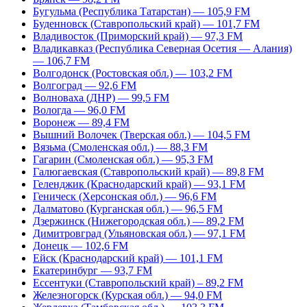
Бугульма (Республика Татарстан) — 105,9 FM
Буденновск (Ставропольский край) — 101,7 FM
Владивосток (Приморский край) — 97,3 FM
Владикавказ (Республика Северная Осетия — Алания)
— 106,7 FM
Волгодонск (Ростовская обл.) — 103,2 FM
Волгоград — 92,6 FM
Волноваха (ДНР) — 99,5 FM
Вологда — 96,0 FM
Воронеж — 89,4 FM
Вышний Волочек (Тверская обл.) — 104,5 FM
Вязьма (Смоленская обл.) — 88,3 FM
Гагарин (Смоленская обл.) — 95,3 FM
Галюгаевская (Ставропольский край) — 89,8 FM
Геленджик (Краснодарский край) — 93,1 FM
Геническ (Херсонская обл.) — 96,6 FM
Далматово (Курганская обл.) — 96,5 FM
Дзержинск (Нижегородская обл.) — 89,2 FM
Димитровград (Ульяновская обл.) — 97,1 FM
Донецк — 102,6 FM
Ейск (Краснодарский край) — 101,1 FM
Екатеринбург — 93,7 FM
Ессентуки (Ставропольский край) – 89,2 FM
Железногорск (Курская обл.) — 94,0 FM