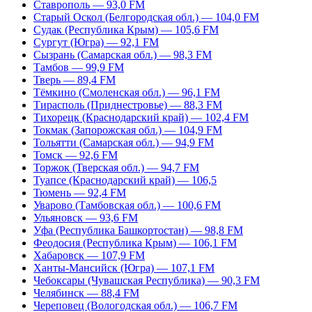
Ставрополь — 93,0 FM
Старый Оскол (Белгородская обл.) — 104,0 FM
Судак (Республика Крым) — 105,6 FM
Сургут (Югра) — 92,1 FM
Сызрань (Самарская обл.) — 98,3 FM
Тамбов — 99,9 FM
Тверь — 89,4 FM
Тёмкино (Смоленская обл.) — 96,1 FM
Тирасполь (Приднестровье) — 88,3 FM
Тихорецк (Краснодарский край) — 102,4 FM
Токмак (Запорожская обл.) — 104,9 FM
Тольятти (Самарская обл.) — 94,9 FM
Томск — 92,6 FM
Торжок (Тверская обл.) — 94,7 FM
Туапсе (Краснодарский край) — 106,5
Тюмень — 92,4 FM
Уварово (Тамбовская обл.) — 100,6 FM
Ульяновск — 93,6 FM
Уфа (Республика Башкортостан) — 98,8 FM
Феодосия (Республика Крым) — 106,1 FM
Хабаровск — 107,9 FM
Ханты-Мансийск (Югра) — 107,1 FM
Чебоксары (Чувашская Республика) — 90,3 FM
Челябинск — 88,4 FM
Череповец (Вологодская обл.) — 106,7 FM