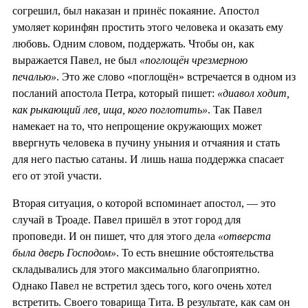
согрешил, был наказан и принёс покаяние. Апостол
умоляет коринфян простить этого человека и оказать ему
любовь. Одним словом, поддержать. Чтобы он, как
выражается Павел, не был
«поглощён чрезмерною
печалью»
. Это же слово «поглощён» встречается в одном из
посланий апостола Петра, который пишет:
«диавол ходит,
как рыкающий лев, ища, кого поглотить»
. Так Павел
намекает на то, что непрощение окружающих может
ввергнуть человека в пучину уныния и отчаяния и стать
для него пастью сатаны. И лишь наша поддержка спасает
его от этой участи.
Вторая ситуация, о которой вспоминает апостол, — это
случай в Троаде. Павел пришёл в этот город для
проповеди. И он пишет, что для этого дела
«отверста
была дверь Господом»
. То есть внешние обстоятельства
складывались для этого максимально благоприятно.
Однако Павел не встретил здесь того, кого очень хотел
встретить. Своего товарища Тита. В результате, как сам он