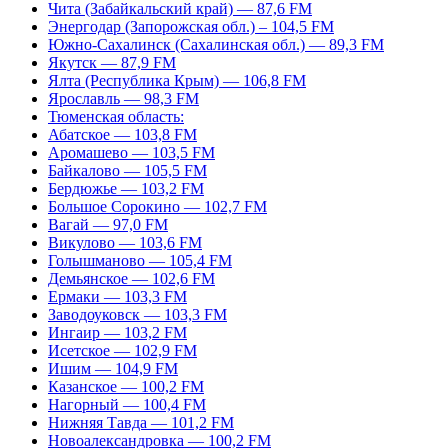
Чита (Забайкальский край) — 87,6 FM
Энергодар (Запорожская обл.) – 104,5 FM
Южно-Сахалинск (Сахалинская обл.) — 89,3 FM
Якутск — 87,9 FM
Ялта (Республика Крым) — 106,8 FM
Ярославль — 98,3 FM
Тюменская область:
Абатское — 103,8 FM
Аромашево — 103,5 FM
Байкалово — 105,5 FM
Бердюжье — 103,2 FM
Большое Сорокино — 102,7 FM
Вагай — 97,0 FM
Викулово — 103,6 FM
Голышманово — 105,4 FM
Демьянское — 102,6 FM
Ермаки — 103,3 FM
Заводоуковск — 103,3 FM
Ингаир — 103,2 FM
Исетское — 102,9 FM
Ишим — 104,9 FM
Казанское — 100,2 FM
Нагорный — 100,4 FM
Нижняя Тавда — 101,2 FM
Новоалександровка — 100,2 FM