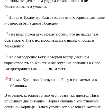
чтобы не сделал нам ущерба сатана, ибо нам не
безызвестны его умыслы.
12
Придя в Троаду для благовествования о Христе, хотя мне
и отверста была дверь Господом,
13
я не имел покоя духу моему, потому что не нашел там
брата моего Тита; но, простившись с ними, я пошел в
Македонию.
14
Но благодарение Богу, Который всегда дает нам
торжествовать во Христе и благоухание познания о Себе
распространяет нами во всяком месте.
15
Ибо мы Христово благоухание Богу в спасаемых и в
погибающих:
В отрывке, который только что прозвучал, апостол Павел
описывает две ситуации. Первая связана с христианской
общиной Коринфа. Павел упоминает о человеке, который