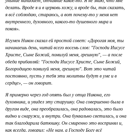
уныние нападает, отчаяние какое-то. Я не знаю, что мне
делать. Вроде я и в церковь хожу, и вроде бы, так сказать,
я всё соблюдаю, стараюсь, а вот почему-то у меня нет
внутреннего, духовного, какого-то душевного мира и
покоя».
Игумен Никон сказал ей простой совет: «Дорогая моя, ты
начинаешь день, читай всего восемь слов: "Господи Иисусе
Христе, Сыне Божий, помилуй меня, грешную", — а после
обеда прибавляй: "Господи Иисусе Христе, Сыне Божий,
Богородицею помилуй меня, грешную". Вот это читай
постоянно, пусть у тебя эти молитвы будут в уме и в
сердце», — он говорит.
Я примерно через год опять был у отца Никона, его
духовника, и увидел эту старушку. Она совершенно была в
другом виде, она преобразилась, она радовалась, это было
видно и снаружи, и внутри. Она буквально светилась, и она
так благодарила батюшку. Он смиренно это воспринял и,
как всегда, говорил: «Не нам, а Господу Богу всё