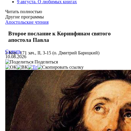
9 августа. О любимых книгах
Читать полностью
Другие программы
Апостольские чтения
Второе послание к Коринфянам святого
апостола Павла
Скачать
2 Кор., 171 зач., II, 3-15 (о. Дмитрий Барицкий)
10.08.2026
Поделиться