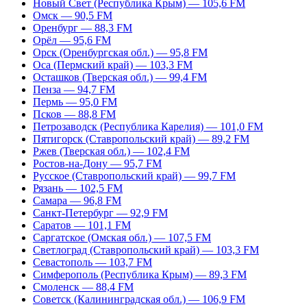
Новый Свет (Республика Крым) — 105,6 FM
Омск — 90,5 FM
Оренбург — 88,3 FM
Орёл — 95,6 FM
Орск (Оренбургская обл.) — 95,8 FM
Оса (Пермский край) — 103,3 FM
Осташков (Тверская обл.) — 99,4 FM
Пенза — 94,7 FM
Пермь — 95,0 FM
Псков — 88,8 FM
Петрозаводск (Республика Карелия) — 101,0 FM
Пятигорск (Ставропольский край) — 89,2 FM
Ржев (Тверская обл.) — 102,4 FM
Ростов-на-Дону — 95,7 FM
Русское (Ставропольский край) — 99,7 FM
Рязань — 102,5 FM
Самара — 96,8 FM
Санкт-Петербург — 92,9 FM
Саратов — 101,1 FM
Саргатское (Омская обл.) — 107,5 FM
Светлоград (Ставропольский край) — 103,3 FM
Севастополь — 103,7 FM
Симферополь (Республика Крым) — 89,3 FM
Смоленск — 88,4 FM
Советск (Калининградская обл.) — 106,9 FM