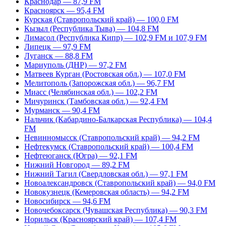
Краснодар — 87,9 FM
Красноярск — 95,4 FM
Курская (Ставропольский край) — 100,0 FM
Кызыл (Республика Тыва) — 104,8 FM
Лимасол (Республика Кипр) — 102,9 FM и 107,9 FM
Липецк — 97,9 FM
Луганск — 88,8 FM
Мариуполь (ДНР) — 97,2 FM
Матвеев Курган (Ростовская обл.) — 107,0 FM
Мелитополь (Запорожская обл.) — 96,7 FM
Миасс (Челябинская обл.) — 102,2 FM
Мичуринск (Тамбовская обл.) — 92,4 FM
Мурманск — 90,4 FM
Нальчик (Кабардино-Балкарская Республика) — 104,4
FM
Невинномысск (Ставропольский край) — 94,2 FM
Нефтекумск (Ставропольский край) — 100,4 FM
Нефтеюганск (Югра) — 92,1 FM
Нижний Новгород — 89,2 FM
Нижний Тагил (Свердловская обл.) — 97,1 FM
Новоалександровск (Ставропольский край) — 94,0 FM
Новокузнецк (Кемеровская область) — 94,2 FM
Новосибирск — 94,6 FM
Новочебоксарск (Чувашская Республика) — 90,3 FM
Норильск (Красноярский край) — 107,4 FM