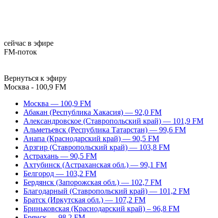
сейчас в эфире
FM-поток
Вернуться к эфиру
Москва - 100,9 FM
Москва — 100,9 FM
Абакан (Республика Хакасия) — 92,0 FM
Александровское (Ставропольский край) — 101,9 FM
Альметьевск (Республика Татарстан) — 99,6 FM
Анапа (Краснодарский край) — 90,5 FM
Арзгир (Ставропольский край) — 103,8 FM
Астрахань — 90,5 FM
Ахтубинск (Астраханская обл.) — 99,1 FM
Белгород — 103,2 FM
Бердянск (Запорожская обл.) — 102,7 FM
Благодарный (Ставропольский край) — 101,2 FM
Братск (Иркутская обл.) — 107,2 FM
Бриньковская (Краснодарский край) – 96,8 FM
Брянск — 98,2 FM