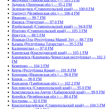
Жердевка (Тамбовская обл.) — 103,3 FM
Задонск (Липецкая обл.) — 95,2 FM
Зеленокумск (Ставропольский край) — 100,0 FM
Златоуст (Челябинская обл.) — 106,4 FM
Иваново — 99,7 FM
Ижевск (Удмуртия) — 97,0 FM
Изобильный (Ставропольский край) — 94,8 FM
Ипатово (Ставропольский край) — 105,3 FM
Иркутск — 88,5 FM
Йошкар-Ола (Республика Марий Эл) — 88,7 FM
Казань (Республика Татарстан) — 95,5 FM
Калининград — 97,0 FM
Каневская (Краснодарский край) — 105,1 FM
Карачаевск (Карачаево-Черкесская республика) — 102,3
FM
Кемерово — 104,3 FM
Керчь (Республика Крым) — 101,8 FM
Кинешма (Ивановская обл.) — 90,8 FM
Киров — 90,8 FM
Кирсанов (Тамбовская обл.) — 102,2 FM
Кисловодск (Ставропольский край) — 95,0 FM
Комсомольск-на-Амуре (Хабаровский край) — 99,9 FM
Копейск (Челябинская обл.) — 88,4 FM
Кострома — 92,0 FM
Красногвардейское (Ставропольский край) — 104,5 FM