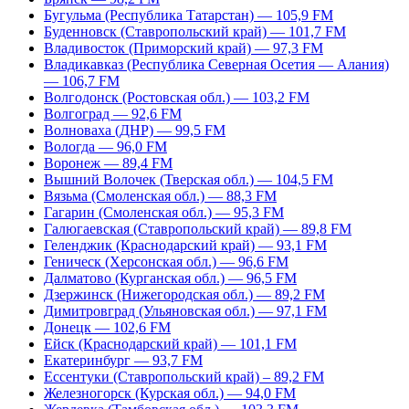
Бугульма (Республика Татарстан) — 105,9 FM
Буденновск (Ставропольский край) — 101,7 FM
Владивосток (Приморский край) — 97,3 FM
Владикавказ (Республика Северная Осетия — Алания)
— 106,7 FM
Волгодонск (Ростовская обл.) — 103,2 FM
Волгоград — 92,6 FM
Волноваха (ДНР) — 99,5 FM
Вологда — 96,0 FM
Воронеж — 89,4 FM
Вышний Волочек (Тверская обл.) — 104,5 FM
Вязьма (Смоленская обл.) — 88,3 FM
Гагарин (Смоленская обл.) — 95,3 FM
Галюгаевская (Ставропольский край) — 89,8 FM
Геленджик (Краснодарский край) — 93,1 FM
Геническ (Херсонская обл.) — 96,6 FM
Далматово (Курганская обл.) — 96,5 FM
Дзержинск (Нижегородская обл.) — 89,2 FM
Димитровград (Ульяновская обл.) — 97,1 FM
Донецк — 102,6 FM
Ейск (Краснодарский край) — 101,1 FM
Екатеринбург — 93,7 FM
Ессентуки (Ставропольский край) – 89,2 FM
Железногорск (Курская обл.) — 94,0 FM