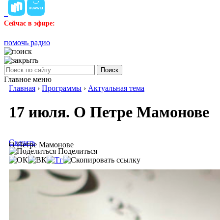
Сейчас в эфире:
помочь радио
Поиск
Главное меню
Главная
›
Программы
›
Актуальная тема
17 июля. О Петре Мамонове
Скачать
О Петре Мамонове
Поделиться