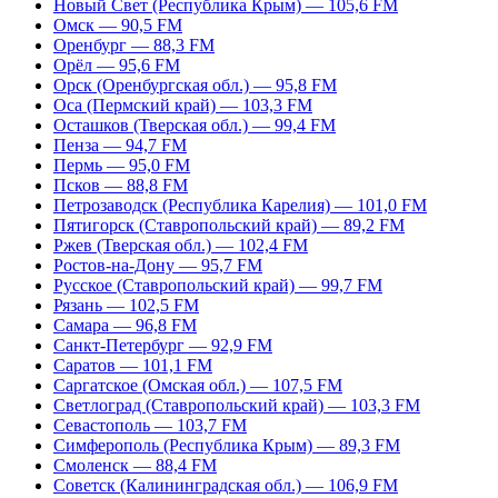
Новый Свет (Республика Крым) — 105,6 FM
Омск — 90,5 FM
Оренбург — 88,3 FM
Орёл — 95,6 FM
Орск (Оренбургская обл.) — 95,8 FM
Оса (Пермский край) — 103,3 FM
Осташков (Тверская обл.) — 99,4 FM
Пенза — 94,7 FM
Пермь — 95,0 FM
Псков — 88,8 FM
Петрозаводск (Республика Карелия) — 101,0 FM
Пятигорск (Ставропольский край) — 89,2 FM
Ржев (Тверская обл.) — 102,4 FM
Ростов-на-Дону — 95,7 FM
Русское (Ставропольский край) — 99,7 FM
Рязань — 102,5 FM
Самара — 96,8 FM
Санкт-Петербург — 92,9 FM
Саратов — 101,1 FM
Саргатское (Омская обл.) — 107,5 FM
Светлоград (Ставропольский край) — 103,3 FM
Севастополь — 103,7 FM
Симферополь (Республика Крым) — 89,3 FM
Смоленск — 88,4 FM
Советск (Калининградская обл.) — 106,9 FM