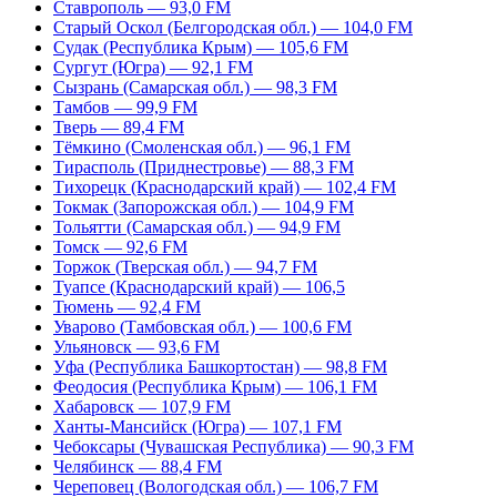
Ставрополь — 93,0 FM
Старый Оскол (Белгородская обл.) — 104,0 FM
Судак (Республика Крым) — 105,6 FM
Сургут (Югра) — 92,1 FM
Сызрань (Самарская обл.) — 98,3 FM
Тамбов — 99,9 FM
Тверь — 89,4 FM
Тёмкино (Смоленская обл.) — 96,1 FM
Тирасполь (Приднестровье) — 88,3 FM
Тихорецк (Краснодарский край) — 102,4 FM
Токмак (Запорожская обл.) — 104,9 FM
Тольятти (Самарская обл.) — 94,9 FM
Томск — 92,6 FM
Торжок (Тверская обл.) — 94,7 FM
Туапсе (Краснодарский край) — 106,5
Тюмень — 92,4 FM
Уварово (Тамбовская обл.) — 100,6 FM
Ульяновск — 93,6 FM
Уфа (Республика Башкортостан) — 98,8 FM
Феодосия (Республика Крым) — 106,1 FM
Хабаровск — 107,9 FM
Ханты-Мансийск (Югра) — 107,1 FM
Чебоксары (Чувашская Республика) — 90,3 FM
Челябинск — 88,4 FM
Череповец (Вологодская обл.) — 106,7 FM