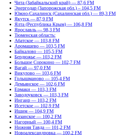
Чита (Забайкальский край) — 87,6 FM
Энергодар (Запорожская обл.) – 104,5 FM
Южно-Сахалинск (Сахалинская обл.) — 89,3 FM
Якутск — 87,9 FM
Ялта (Республика Крым) — 106,8 FM
Ярославль — 98,3 FM
Тюменская область:
Абатское — 103,8 FM
Аромашево — 103,5 FM
Байкалово — 105,5 FM
Бердюжье — 103,2 FM
Большое Сорокино — 102,7 FM
Вагай — 97,0 FM
Викулово — 103,6 FM
Голышманово — 105,4 FM
Демьянское — 102,6 FM
Ермаки — 103,3 FM
Заводоуковск — 103,3 FM
Ингаир — 103,2 FM
Исетское — 102,9 FM
Ишим — 104,9 FM
Казанское — 100,2 FM
Нагорный — 100,4 FM
Нижняя Тавда — 101,2 FM
Новоалександровка — 100,2 FM