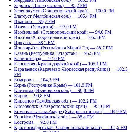
Жердевка (Тамбовская обл.) — 103,3 FM
Задонск (Липецкая обл.) — 95,2 FM
Зеленокумск (Ставропольский край) — 100,0 FM
Златоуст (Челябинская обл.) — 106,4 FM
Иваново — 99,7 FM
Ижевск (Удмуртия) — 97,0 FM
Изобильный (Ставропольский край) — 94,8 FM
Ипатово (Ставропольский край) — 105,3 FM
Иркутск — 88,5 FM
Йошкар-Ола (Республика Марий Эл) — 88,7 FM
Казань (Республика Татарстан) — 95,5 FM
Калининград — 97,0 FM
Каневская (Краснодарский край) — 105,1 FM
Карачаевск (Карачаево-Черкесская республика) — 102,3
FM
Кемерово — 104,3 FM
Керчь (Республика Крым) — 101,8 FM
Кинешма (Ивановская обл.) — 90,8 FM
Киров — 90,8 FM
Кирсанов (Тамбовская обл.) — 102,2 FM
Кисловодск (Ставропольский край) — 95,0 FM
Комсомольск-на-Амуре (Хабаровский край) — 99,9 FM
Копейск (Челябинская обл.) — 88,4 FM
Кострома — 92,0 FM
Красногвардейское (Ставропольский край) — 104,5 FM