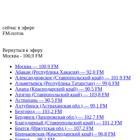
сейчас в эфире
FM-поток
Вернуться к эфиру
Москва - 100,9 FM
Москва — 100,9 FM
Абакан (Республика Хакасия) — 92,0 FM
Александровское (Ставропольский край) — 101,9 FM
Альметьевск (Республика Татарстан) — 99,6 FM
Анапа (Краснодарский край) — 90,5 FM
Арзгир (Ставропольский край) — 103,8 FM
Астрахань — 90,5 FM
Ахтубинск (Астраханская обл.) — 99,1 FM
Белгород — 103,2 FM
Бердянск (Запорожская обл.) — 102,7 FM
Благодарный (Ставропольский край) — 101,2 FM
Братск (Иркутская обл.) — 107,2 FM
Бриньковская (Краснодарский край) – 96,8 FM
Брянск — 98,2 FM