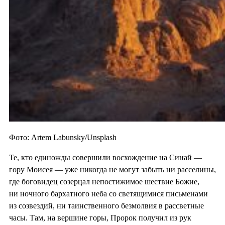
Фото: Artem Labunsky/Unsplash
Те, кто единожды совершили восхождение на Синай —
гору Моисея — уже никогда не могут забыть ни расселины,
где боговидец созерцал непостижимое шествие Божие,
ни ночного бархатного неба со светящимися письменами
из созвездий, ни таинственного безмолвия в рассветные
часы. Там, на вершине горы, Пророк получил из рук