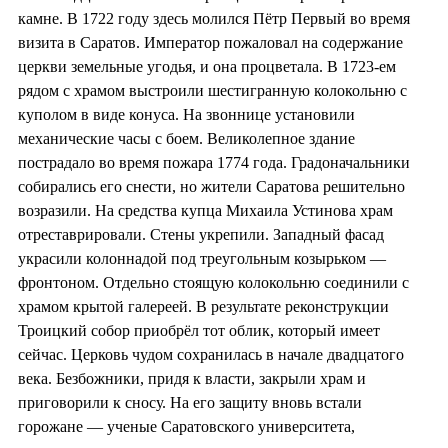
камне. В 1722 году здесь молился Пётр Первый во время
визита в Саратов. Император пожаловал на содержание
церкви земельные угодья, и она процветала. В 1723-ем
рядом с храмом выстроили шестигранную колокольню с
куполом в виде конуса. На звоннице установили
механические часы с боем. Великолепное здание
пострадало во время пожара 1774 года. Градоначальники
собирались его снести, но жители Саратова решительно
возразили. На средства купца Михаила Устинова храм
отреставрировали. Стены укрепили. Западный фасад
украсили колоннадой под треугольным козырьком —
фронтоном. Отдельно стоящую колокольню соединили с
храмом крытой галереей. В результате реконструкции
Троицкий собор приобрёл тот облик, который имеет
сейчас. Церковь чудом сохранилась в начале двадцатого
века. Безбожники, придя к власти, закрыли храм и
приговорили к сносу. На его защиту вновь встали
горожане — ученые Саратовского университета,