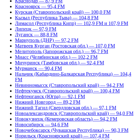
Краснодар — 87,9 FM
Красноярск — 95,4 FM
Курская (Ставропольский край) — 100,0 FM
Кызыл (Республика Тыва) — 104,8 FM
Лимасол (Республика Кипр) — 102,9 FM и 107,9 FM
Липецк — 97,9 FM
Луганск — 88,8 FM
Мариуполь (ДНР) — 97,2 FM
Матвеев Курган (Ростовская обл.) — 107,0 FM
Мелитополь (Запорожская обл.) — 96,7 FM
Миасс (Челябинская обл.) — 102,2 FM
Мичуринск (Тамбовская обл.) — 92,4 FM
Мурманск — 90,4 FM
Нальчик (Кабардино-Балкарская Республика) — 104,4
FM
Невинномысск (Ставропольский край) — 94,2 FM
Нефтекумск (Ставропольский край) — 100,4 FM
Нефтеюганск (Югра) — 92,1 FM
Нижний Новгород — 89,2 FM
Нижний Тагил (Свердловская обл.) — 97,1 FM
Новоалександровск (Ставропольский край) — 94,0 FM
Новокузнецк (Кемеровская область) — 94,2 FM
Новосибирск — 94,6 FM
Новочебоксарск (Чувашская Республика) — 90,3 FM
Норильск (Красноярский край) — 107,4 FM