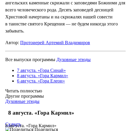
ангельских каменные скрижали с заповедями Божиими для
всего человеческого рода. Десять заповедей десницей
Христовой начертаны и на скрижалях нашей совести
в таинстве святого Крещения — не будем никогда этого
забывать.
Автор:
Протоиерей Артемий Владимиров
Все выпуски программы
Духовные этюды
7 августа. «Гора Синай»
8 августа. «Гора Кармил»
6 августа. «Гора Елеон»
Читать полностью
Другие программы
Духовные этюды
8 августа. «Гора Кармил»
Скачать
8 августа. «Гора Кармил»
Поделиться