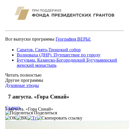
Все выпуски программы
География ВЕРЫ:
Саратов. Свято-Троицкий собор
Волноваха (ДНР). Путешествие по городу
Бугульма. Казанско-Богородицкий Бугульминский
женский монастырь
Читать полностью
Другие программы
Духовные этюды
7 августа. «Гора Синай»
Скачать
7 августа. «Гора Синай»
Поделиться