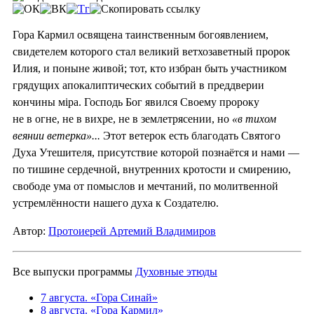
Гора Кармил освящена таинственным богоявлением,
свидетелем которого стал великий ветхозаветный пророк
Илия, и поныне живой; тот, кто избран быть участником
грядущих апокалиптических событий в преддверии
кончины мiра. Господь Бог явился Своему пророку
не в огне, не в вихре, не в землетрясении, но
«в тихом
веянии ветерка»...
Этот ветерок есть благодать Святого
Духа Утешителя, присутствие которой познаётся и нами —
по тишине сердечной, внутренних кротости и смирению,
свободе ума от помыслов и мечтаний, по молитвенной
устремлённости нашего духа к Создателю.
Автор:
Протоиерей Артемий Владимиров
Все выпуски программы
Духовные этюды
7 августа. «Гора Синай»
8 августа. «Гора Кармил»