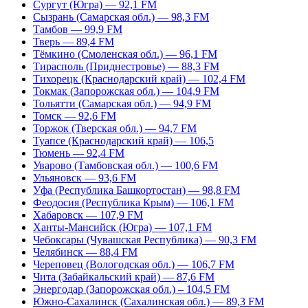
Сургут (Югра) — 92,1 FM
Сызрань (Самарская обл.) — 98,3 FM
Тамбов — 99,9 FM
Тверь — 89,4 FM
Тёмкино (Смоленская обл.) — 96,1 FM
Тирасполь (Приднестровье) — 88,3 FM
Тихорецк (Краснодарский край) — 102,4 FM
Токмак (Запорожская обл.) — 104,9 FM
Тольятти (Самарская обл.) — 94,9 FM
Томск — 92,6 FM
Торжок (Тверская обл.) — 94,7 FM
Туапсе (Краснодарский край) — 106,5
Тюмень — 92,4 FM
Уварово (Тамбовская обл.) — 100,6 FM
Ульяновск — 93,6 FM
Уфа (Республика Башкортостан) — 98,8 FM
Феодосия (Республика Крым) — 106,1 FM
Хабаровск — 107,9 FM
Ханты-Мансийск (Югра) — 107,1 FM
Чебоксары (Чувашская Республика) — 90,3 FM
Челябинск — 88,4 FM
Череповец (Вологодская обл.) — 106,7 FM
Чита (Забайкальский край) — 87,6 FM
Энергодар (Запорожская обл.) – 104,5 FM
Южно-Сахалинск (Сахалинская обл.) — 89,3 FM