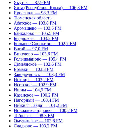
Якутск — 87,9 FM
Ялта (Республика Крым) — 106,8 FM
Ярославль — 98,3 FM
Тюменская область:
Абатское — 103,8 FM
Аромашево — 103,5 FM
Байкалово — 105,5 FM
Бердюжье — 103,2 FM
Большое Сорокино — 102,7 FM
Вагай — 97,0 FM
Викулово — 103,6 FM
Голышманово — 105,4 FM
Демьянское — 102,6 FM
Ермаки — 103,3 FM
Заводоуковск — 103,3 FM
Ингаир — 103,2 FM
Исетское — 102,9 FM
Ишим — 104,9 FM
Казанское — 100,2 FM
Нагорный — 100,4 FM
Нижняя Тавда — 101,2 FM
Новоалександровка — 100,2 FM
Тобольск — 98,3 FM
Омутинское — 102,6 FM
Сладково — 103,2 FM