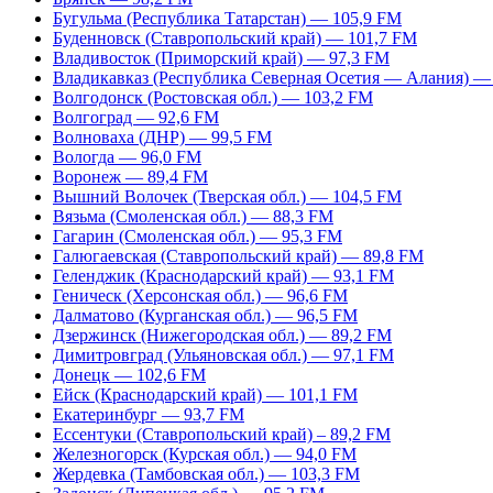
Бугульма (Республика Татарстан) — 105,9 FM
Буденновск (Ставропольский край) — 101,7 FM
Владивосток (Приморский край) — 97,3 FM
Владикавказ (Республика Северная Осетия — Алания) —
Волгодонск (Ростовская обл.) — 103,2 FM
Волгоград — 92,6 FM
Волноваха (ДНР) — 99,5 FM
Вологда — 96,0 FM
Воронеж — 89,4 FM
Вышний Волочек (Тверская обл.) — 104,5 FM
Вязьма (Смоленская обл.) — 88,3 FM
Гагарин (Смоленская обл.) — 95,3 FM
Галюгаевская (Ставропольский край) — 89,8 FM
Геленджик (Краснодарский край) — 93,1 FM
Геническ (Херсонская обл.) — 96,6 FM
Далматово (Курганская обл.) — 96,5 FM
Дзержинск (Нижегородская обл.) — 89,2 FM
Димитровград (Ульяновская обл.) — 97,1 FM
Донецк — 102,6 FM
Ейск (Краснодарский край) — 101,1 FM
Екатеринбург — 93,7 FM
Ессентуки (Ставропольский край) – 89,2 FM
Железногорск (Курская обл.) — 94,0 FM
Жердевка (Тамбовская обл.) — 103,3 FM