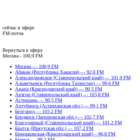
сейчас в эфире
FM-поток
Вернуться к эфиру
Москва - 100,9 FM
Москва — 100,9 FM
Абакан (Республика Хакасия) — 92,0 FM
Александровское (Ставропольский край) — 101,9 FM
Альметьевск (Республика Татарстан) — 99,6 FM
Анапа (Краснодарский край) — 90,5 FM
Арзгир (Ставропольский край) — 103,8 FM
Астрахань — 90,5 FM
Ахтубинск (Астраханская обл.) — 99,1 FM
Белгород — 103,2 FM
Бердянск (Запорожская обл.) — 102,7 FM
Благодарный (Ставропольский край) — 101,2 FM
Братск (Иркутская обл.) — 107,2 FM
Бриньковская (Краснодарский край) – 96,8 FM
Брянск — 98,2 FM