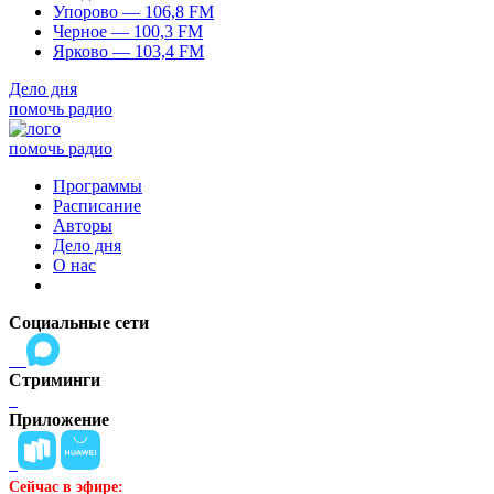
Упорово — 106,8 FM
Черное — 100,3 FM
Ярково — 103,4 FM
Дело дня
помочь радио
помочь радио
Программы
Расписание
Авторы
Дело дня
О нас
Социальные сети
Стриминги
Приложение
Сейчас в эфире: