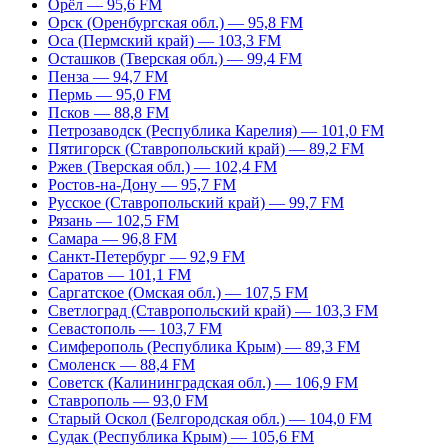
Орёл — 95,6 FM
Орск (Оренбургская обл.) — 95,8 FM
Оса (Пермский край) — 103,3 FM
Осташков (Тверская обл.) — 99,4 FM
Пенза — 94,7 FM
Пермь — 95,0 FM
Псков — 88,8 FM
Петрозаводск (Республика Карелия) — 101,0 FM
Пятигорск (Ставропольский край) — 89,2 FM
Ржев (Тверская обл.) — 102,4 FM
Ростов-на-Дону — 95,7 FM
Русское (Ставропольский край) — 99,7 FM
Рязань — 102,5 FM
Самара — 96,8 FM
Санкт-Петербург — 92,9 FM
Саратов — 101,1 FM
Саргатское (Омская обл.) — 107,5 FM
Светлоград (Ставропольский край) — 103,3 FM
Севастополь — 103,7 FM
Симферополь (Республика Крым) — 89,3 FM
Смоленск — 88,4 FM
Советск (Калининградская обл.) — 106,9 FM
Ставрополь — 93,0 FM
Старый Оскол (Белгородская обл.) — 104,0 FM
Судак (Республика Крым) — 105,6 FM