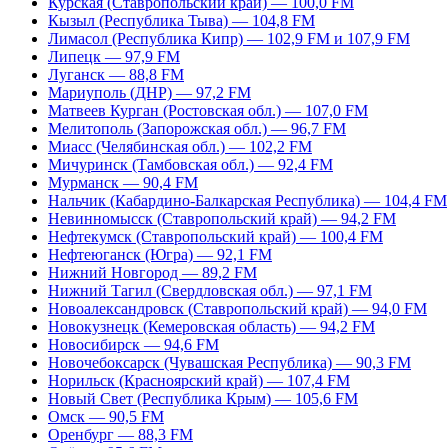
Курская (Ставропольский край) — 100,0 FM
Кызыл (Республика Тыва) — 104,8 FM
Лимасол (Республика Кипр) — 102,9 FM и 107,9 FM
Липецк — 97,9 FM
Луганск — 88,8 FM
Мариуполь (ДНР) — 97,2 FM
Матвеев Курган (Ростовская обл.) — 107,0 FM
Мелитополь (Запорожская обл.) — 96,7 FM
Миасс (Челябинская обл.) — 102,2 FM
Мичуринск (Тамбовская обл.) — 92,4 FM
Мурманск — 90,4 FM
Нальчик (Кабардино-Балкарская Республика) — 104,4 FM
Невинномысск (Ставропольский край) — 94,2 FM
Нефтекумск (Ставропольский край) — 100,4 FM
Нефтеюганск (Югра) — 92,1 FM
Нижний Новгород — 89,2 FM
Нижний Тагил (Свердловская обл.) — 97,1 FM
Новоалександровск (Ставропольский край) — 94,0 FM
Новокузнецк (Кемеровская область) — 94,2 FM
Новосибирск — 94,6 FM
Новочебоксарск (Чувашская Республика) — 90,3 FM
Норильск (Красноярский край) — 107,4 FM
Новый Свет (Республика Крым) — 105,6 FM
Омск — 90,5 FM
Оренбург — 88,3 FM