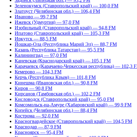
Задонск (Липецкая обл.) — 95,2 FM
Зеленокумск (Ставропольский край) — 100,0 FM
Златоуст (Челябинская обл.) — 106,4 FM
Иваново — 99,7 FM
Ижевск (Удмуртия) — 97,0 FM
Изобильный (Ставропольский край) — 94,8 FM
Ипатово (Ставропольский край) — 105,3 FM
Иркутск — 88,5 FM
Йошкар-Ола (Республика Марий Эл) — 88,7 FM
Казань (Республика Татарстан) — 95,5 FM
Калининград — 97,0 FM
Каневская (Краснодарский край) — 105,1 FM
Карачаевск (Карачаево-Черкесская республика) — 102,3 
Кемерово — 104,3 FM
Керчь (Республика Крым) — 101,8 FM
Кинешма (Ивановская обл.) — 90,8 FM
Киров — 90,8 FM
Кирсанов (Тамбовская обл.) — 102,2 FM
Кисловодск (Ставропольский край) — 95,0 FM
Комсомольск-на-Амуре (Хабаровский край) — 99,9 FM
Копейск (Челябинская обл.) — 88,4 FM
Кострома — 92,0 FM
Красногвардейское (Ставропольский край) — 104,5 FM
Краснодар — 87,9 FM
Красноярск — 95,4 FM