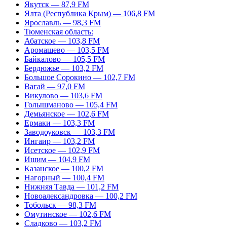
Якутск — 87,9 FM
Ялта (Республика Крым) — 106,8 FM
Ярославль — 98,3 FM
Тюменская область:
Абатское — 103,8 FM
Аромашево — 103,5 FM
Байкалово — 105,5 FM
Бердюжье — 103,2 FM
Большое Сорокино — 102,7 FM
Вагай — 97,0 FM
Викулово — 103,6 FM
Голышманово — 105,4 FM
Демьянское — 102,6 FM
Ермаки — 103,3 FM
Заводоуковск — 103,3 FM
Ингаир — 103,2 FM
Исетское — 102,9 FM
Ишим — 104,9 FM
Казанское — 100,2 FM
Нагорный — 100,4 FM
Нижняя Тавда — 101,2 FM
Новоалександровка — 100,2 FM
Тобольск — 98,3 FM
Омутинское — 102,6 FM
Сладково — 103,2 FM