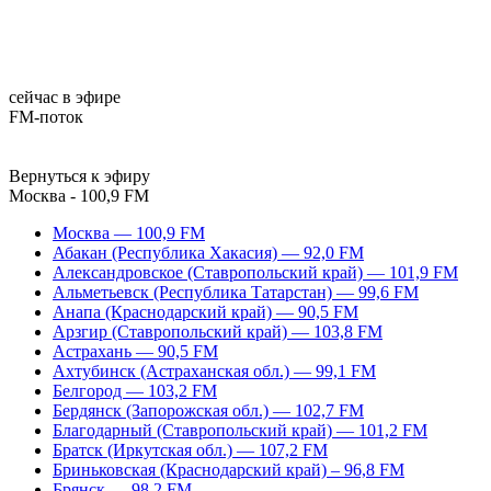
сейчас в эфире
FM-поток
Вернуться к эфиру
Москва - 100,9 FM
Москва — 100,9 FM
Абакан (Республика Хакасия) — 92,0 FM
Александровское (Ставропольский край) — 101,9 FM
Альметьевск (Республика Татарстан) — 99,6 FM
Анапа (Краснодарский край) — 90,5 FM
Арзгир (Ставропольский край) — 103,8 FM
Астрахань — 90,5 FM
Ахтубинск (Астраханская обл.) — 99,1 FM
Белгород — 103,2 FM
Бердянск (Запорожская обл.) — 102,7 FM
Благодарный (Ставропольский край) — 101,2 FM
Братск (Иркутская обл.) — 107,2 FM
Бриньковская (Краснодарский край) – 96,8 FM
Брянск — 98,2 FM