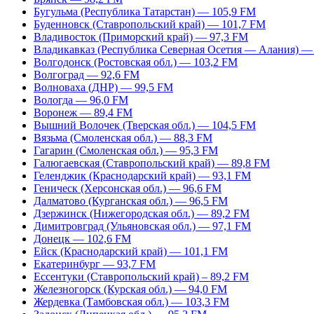
Бугульма (Республика Татарстан) — 105,9 FM
Буденновск (Ставропольский край) — 101,7 FM
Владивосток (Приморский край) — 97,3 FM
Владикавказ (Республика Северная Осетия — Алания) —
Волгодонск (Ростовская обл.) — 103,2 FM
Волгоград — 92,6 FM
Волноваха (ДНР) — 99,5 FM
Вологда — 96,0 FM
Воронеж — 89,4 FM
Вышний Волочек (Тверская обл.) — 104,5 FM
Вязьма (Смоленская обл.) — 88,3 FM
Гагарин (Смоленская обл.) — 95,3 FM
Галюгаевская (Ставропольский край) — 89,8 FM
Геленджик (Краснодарский край) — 93,1 FM
Геническ (Херсонская обл.) — 96,6 FM
Далматово (Курганская обл.) — 96,5 FM
Дзержинск (Нижегородская обл.) — 89,2 FM
Димитровград (Ульяновская обл.) — 97,1 FM
Донецк — 102,6 FM
Ейск (Краснодарский край) — 101,1 FM
Екатеринбург — 93,7 FM
Ессентуки (Ставропольский край) – 89,2 FM
Железногорск (Курская обл.) — 94,0 FM
Жердевка (Тамбовская обл.) — 103,3 FM