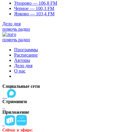
Упорово — 106,8 FM
Черное — 100,3 FM
Ярково — 103,4 FM
Дело дня
помочь радио
помочь радио
Программы
Расписание
Авторы
Дело дня
О нас
Социальные сети
Стриминги
Приложение
Сейчас в эфире: