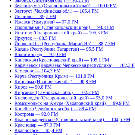
Задонск (Липецкая обл.) — 95,2 FM
Зеленокумск (Ставропольский край) — 100,0 FM
Златоуст (Челябинская обл.) — 106,4 FM
Иваново — 99,7 FM
Ижевск (Удмуртия) — 97,0 FM
Изобильный (Ставропольский край) — 94,8 FM
Ипатово (Ставропольский край) — 105,3 FM
Иркутск — 88,5 FM
Йошкар-Ола (Республика Марий Эл) — 88,7 FM
Казань (Республика Татарстан) — 95,5 FM
Калининград — 97,0 FM
Каневская (Краснодарский край) — 105,1 FM
Карачаевск (Карачаево-Черкесская республика) — 102,3 
Кемерово — 104,3 FM
Керчь (Республика Крым) — 101,8 FM
Кинешма (Ивановская обл.) — 90,8 FM
Киров — 90,8 FM
Кирсанов (Тамбовская обл.) — 102,2 FM
Кисловодск (Ставропольский край) — 95,0 FM
Комсомольск-на-Амуре (Хабаровский край) — 99,9 FM
Копейск (Челябинская обл.) — 88,4 FM
Кострома — 92,0 FM
Красногвардейское (Ставропольский край) — 104,5 FM
Краснодар — 87,9 FM
Красноярск — 95,4 FM