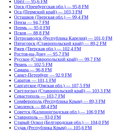
Орёл — 95,6 FM
Орск (Оренбургская обл.) — 95,8 FM
Оса (Пермский край) — 103,3 FM
Осташков (Тверская обл.) — 99,4 FM
Пенза — 94,7 FM
Пермь — 95,0 FM
Псков — 88,8 FM
Петрозаводск (Республика Карелия) — 101,0 FM
Пятигорск (Ставропольский край) — 89,2 FM
Ржев (Тверская обл.) — 102,4 FM
Ростов-на-Дону — 95,7 FM
Русское (Ставропольский край) — 99,7 FM
Рязань — 102,5 FM
Самара — 96,8 FM
Санкт-Петербург — 92,9 FM
Саратов — 101,1 FM
Саргатское (Омская обл.) — 107,5 FM
Светлоград (Ставропольский край) — 103,3 FM
Севастополь — 103,7 FM
Симферополь (Республика Крым) — 89,3 FM
Смоленск — 88,4 FM
Советск (Калининградская обл.) — 106,9 FM
Ставрополь — 93,0 FM
Старый Оскол (Белгородская обл.) — 104,0 FM
Судак (Республика Крым) — 105,6 FM