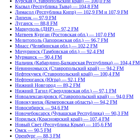
Курская (Ставропольский край) — 100,0 FM
Кызыл (Республика Тыва) — 104,8 FM
Лимасол (Республика Кипр) — 102,9 FM и 107,9 FM
Липецк — 97,9 FM
Луганск — 88,8 FM
Мариуполь (ДНР) — 97,2 FM
Матвеев Курган (Ростовская обл.) — 107,0 FM
Мелитополь (Запорожская обл.) — 96,7 FM
Миасс (Челябинская обл.) — 102,2 FM
Мичуринск (Тамбовская обл.) — 92,4 FM
Мурманск — 90,4 FM
Нальчик (Кабардино-Балкарская Республика) — 104,4 FM
Невинномысск (Ставропольский край) — 94,2 FM
Нефтекумск (Ставропольский край) — 100,4 FM
Нефтеюганск (Югра) — 92,1 FM
Нижний Новгород — 89,2 FM
Нижний Тагил (Свердловская обл.) — 97,1 FM
Новоалександровск (Ставропольский край) — 94,0 FM
Новокузнецк (Кемеровская область) — 94,2 FM
Новосибирск — 94,6 FM
Новочебоксарск (Чувашская Республика) — 90,3 FM
Норильск (Красноярский край) — 107,4 FM
Новый Свет (Республика Крым) — 105,6 FM
Омск — 90,5 FM
Оренбург — 88,3 FM