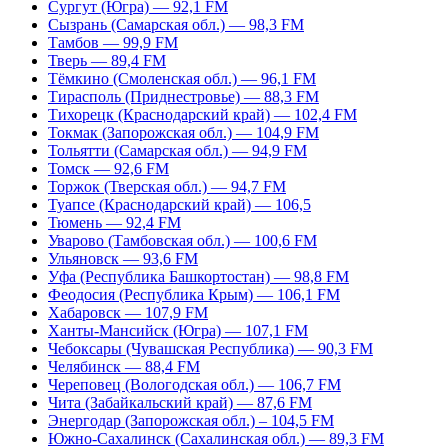
Сургут (Югра) — 92,1 FM
Сызрань (Самарская обл.) — 98,3 FM
Тамбов — 99,9 FM
Тверь — 89,4 FM
Тёмкино (Смоленская обл.) — 96,1 FM
Тирасполь (Приднестровье) — 88,3 FM
Тихорецк (Краснодарский край) — 102,4 FM
Токмак (Запорожская обл.) — 104,9 FM
Тольятти (Самарская обл.) — 94,9 FM
Томск — 92,6 FM
Торжок (Тверская обл.) — 94,7 FM
Туапсе (Краснодарский край) — 106,5
Тюмень — 92,4 FM
Уварово (Тамбовская обл.) — 100,6 FM
Ульяновск — 93,6 FM
Уфа (Республика Башкортостан) — 98,8 FM
Феодосия (Республика Крым) — 106,1 FM
Хабаровск — 107,9 FM
Ханты-Мансийск (Югра) — 107,1 FM
Чебоксары (Чувашская Республика) — 90,3 FM
Челябинск — 88,4 FM
Череповец (Вологодская обл.) — 106,7 FM
Чита (Забайкальский край) — 87,6 FM
Энергодар (Запорожская обл.) – 104,5 FM
Южно-Сахалинск (Сахалинская обл.) — 89,3 FM