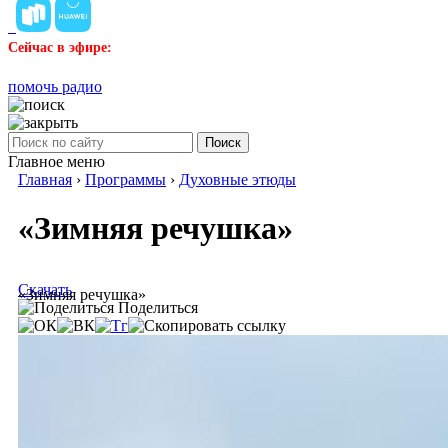
Сейчас в эфире:
помочь радио
Поиск
Главное меню
Главная
›
Программы
›
Духовные этюды
«Зимняя речушка»
Скачать
«Зимняя речушка»
Поделиться