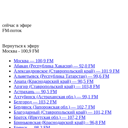
сейчас в эфире
FM-поток
Вернуться к эфиру
Москва - 100,9 FM
Москва — 100,9 FM
Абакан (Республика Хакасия) — 92,0 FM
Александровское (Ставропольский край) — 101,9 FM
Альметьевск (Республика Татарстан) — 99,6 FM
Анапа (Краснодарский край) — 90,5 FM
Арзгир (Ставропольский край) — 103,8 FM
Астрахань — 90,5 FM
Ахтубинск (Астраханская обл.) — 99,1 FM
Белгород — 103,2 FM
Бердянск (Запорожская обл.) — 102,7 FM
Благодарный (Ставропольский край) — 101,2 FM
Братск (Иркутская обл.) — 107,2 FM
Бриньковская (Краснодарский край) – 96,8 FM
Брянск — 98,2 FM