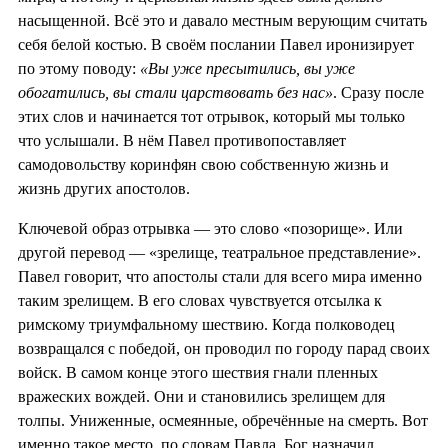
насыщенной. Всё это и давало местным верующим считать
себя белой костью. В своём послании Павел иронизирует
по этому поводу:
«Вы уже пресытились, вы уже
обогатились, вы стали царствовать без нас»
. Сразу после
этих слов и начинается тот отрывок, который мы только
что услышали. В нём Павел противопоставляет
самодовольству коринфян свою собственную жизнь и
жизнь других апостолов.
Ключевой образ отрывка — это слово «позорище». Или
другой перевод — «зрелище, театральное представление».
Павел говорит, что апостолы стали для всего мира именно
таким зрелищем. В его словах чувствуется отсылка к
римскому триумфальному шествию. Когда полководец
возвращался с победой, он проводил по городу парад своих
войск. В самом конце этого шествия гнали пленных
вражеских вождей. Они и становились зрелищем для
толпы. Униженные, осмеянные, обречённые на смерть. Вот
именно такое место, по словам Павла, Бог назначил