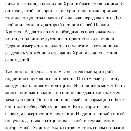
читаем сегодня, родил их во Христе благовествованием. И
он хочет, чтобы и коринфские христиане также приняли
этот дар отцовства и могли бы дальше передавать тот Дух
любви и служения, который оставил Своей Церкви
Христос. А для этого им необходимо усвоить важную
истину: подлинное духовное отцовство и лидерство в
Церкви измеряется не властью и успехом, а готовностью
разделить унижение и страдания Христа ради спасения
своих детей.
Так апостол предлагает нам замечательный критерий
подлинного духовного авторитета. Он отмечает разницу
между «наставником» и «отцом». Наставников может быть
много, они дают знания, но они не рождают жизнь. Отец
зачастую один. Он не просто передаёт информацию о Боге.
Он отдаёт себя ребёнку целиком. Его авторитет не в
словах, а в жертвенном служении. И единственный способ
получить дар такого отцовства — пойти тем же путем,
которым шёл Христос. Быть готовым стать сором и прахом