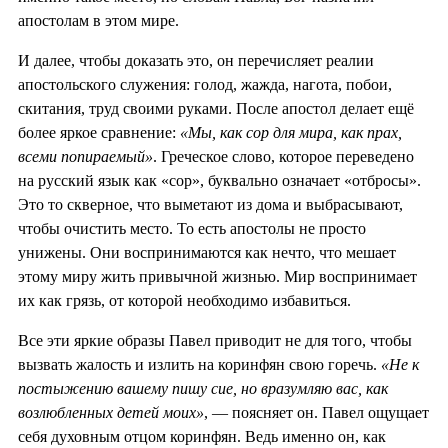
апостолам в этом мире.
И далее, чтобы доказать это, он перечисляет реалии
апостольского служения: голод, жажда, нагота, побои,
скитания, труд своими руками. После апостол делает ещё
более яркое сравнение:
«Мы, как сор для мира, как прах,
всеми попираемый»
. Греческое слово, которое переведено
на русский язык как «сор», буквально означает «отбросы».
Это то скверное, что выметают из дома и выбрасывают,
чтобы очистить место. То есть апостолы не просто
унижены. Они воспринимаются как нечто, что мешает
этому миру жить привычной жизнью. Мир воспринимает
их как грязь, от которой необходимо избавиться.
Все эти яркие образы Павел приводит не для того, чтобы
вызвать жалость и излить на коринфян свою горечь.
«Не к
постыжению вашему пишу сие, но вразумляю вас, как
возлюбленных детей моих»
, — поясняет он. Павел ощущает
себя духовным отцом коринфян. Ведь именно он, как