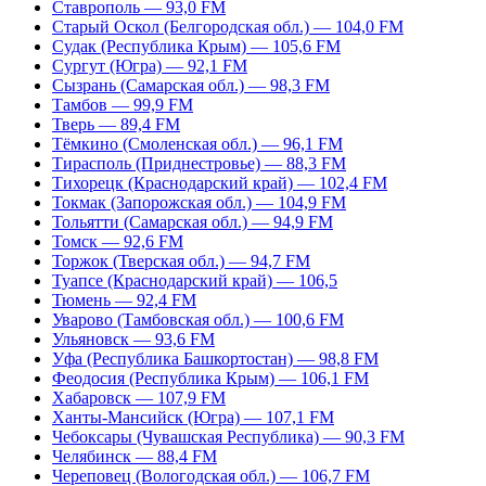
Ставрополь — 93,0 FM
Старый Оскол (Белгородская обл.) — 104,0 FM
Судак (Республика Крым) — 105,6 FM
Сургут (Югра) — 92,1 FM
Сызрань (Самарская обл.) — 98,3 FM
Тамбов — 99,9 FM
Тверь — 89,4 FM
Тёмкино (Смоленская обл.) — 96,1 FM
Тирасполь (Приднестровье) — 88,3 FM
Тихорецк (Краснодарский край) — 102,4 FM
Токмак (Запорожская обл.) — 104,9 FM
Тольятти (Самарская обл.) — 94,9 FM
Томск — 92,6 FM
Торжок (Тверская обл.) — 94,7 FM
Туапсе (Краснодарский край) — 106,5
Тюмень — 92,4 FM
Уварово (Тамбовская обл.) — 100,6 FM
Ульяновск — 93,6 FM
Уфа (Республика Башкортостан) — 98,8 FM
Феодосия (Республика Крым) — 106,1 FM
Хабаровск — 107,9 FM
Ханты-Мансийск (Югра) — 107,1 FM
Чебоксары (Чувашская Республика) — 90,3 FM
Челябинск — 88,4 FM
Череповец (Вологодская обл.) — 106,7 FM