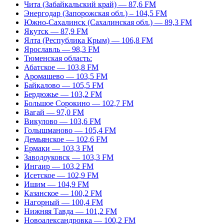
Чита (Забайкальский край) — 87,6 FM
Энергодар (Запорожская обл.) – 104,5 FM
Южно-Сахалинск (Сахалинская обл.) — 89,3 FM
Якутск — 87,9 FM
Ялта (Республика Крым) — 106,8 FM
Ярославль — 98,3 FM
Тюменская область:
Абатское — 103,8 FM
Аромашево — 103,5 FM
Байкалово — 105,5 FM
Бердюжье — 103,2 FM
Большое Сорокино — 102,7 FM
Вагай — 97,0 FM
Викулово — 103,6 FM
Голышманово — 105,4 FM
Демьянское — 102,6 FM
Ермаки — 103,3 FM
Заводоуковск — 103,3 FM
Ингаир — 103,2 FM
Исетское — 102,9 FM
Ишим — 104,9 FM
Казанское — 100,2 FM
Нагорный — 100,4 FM
Нижняя Тавда — 101,2 FM
Новоалександровка — 100,2 FM