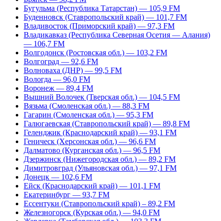
Бугульма (Республика Татарстан) — 105,9 FM
Буденновск (Ставропольский край) — 101,7 FM
Владивосток (Приморский край) — 97,3 FM
Владикавказ (Республика Северная Осетия — Алания)
— 106,7 FM
Волгодонск (Ростовская обл.) — 103,2 FM
Волгоград — 92,6 FM
Волноваха (ДНР) — 99,5 FM
Вологда — 96,0 FM
Воронеж — 89,4 FM
Вышний Волочек (Тверская обл.) — 104,5 FM
Вязьма (Смоленская обл.) — 88,3 FM
Гагарин (Смоленская обл.) — 95,3 FM
Галюгаевская (Ставропольский край) — 89,8 FM
Геленджик (Краснодарский край) — 93,1 FM
Геническ (Херсонская обл.) — 96,6 FM
Далматово (Курганская обл.) — 96,5 FM
Дзержинск (Нижегородская обл.) — 89,2 FM
Димитровград (Ульяновская обл.) — 97,1 FM
Донецк — 102,6 FM
Ейск (Краснодарский край) — 101,1 FM
Екатеринбург — 93,7 FM
Ессентуки (Ставропольский край) – 89,2 FM
Железногорск (Курская обл.) — 94,0 FM