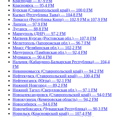
Краснодар — 87,9 FM
Красноярск — 95,4 FM
Курская (Ставропольский край) — 100,0 FM
Кызыл (Республика Тыва) — 104,8 FM
Лимасол (Республика Кипр) — 102,9 FM и 107,9 FM
Липецк — 97,9 FM
Луганск — 88,8 FM
Мариуполь (ДНР) — 97,2 FM
Матвеев Курган (Ростовская обл.) — 107,0 FM
Мелитополь (Запорожская обл.) — 96,7 FM
Миасс (Челябинская обл.) — 102,2 FM
Мичуринск (Тамбовская обл.) — 92,4 FM
Мурманск — 90,4 FM
Нальчик (Кабардино-Балкарская Республика) — 104,4
FM
Невинномысск (Ставропольский край) — 94,2 FM
Нефтекумск (Ставропольский край) — 100,4 FM
Нефтеюганск (Югра) — 92,1 FM
Нижний Новгород — 89,2 FM
Нижний Тагил (Свердловская обл.) — 97,1 FM
Новоалександровск (Ставропольский край) — 94,0 FM
Новокузнецк (Кемеровская область) — 94,2 FM
Новосибирск — 94,6 FM
Новочебоксарск (Чувашская Республика) — 90,3 FM
Норильск (Красноярский край) — 107,4 FM