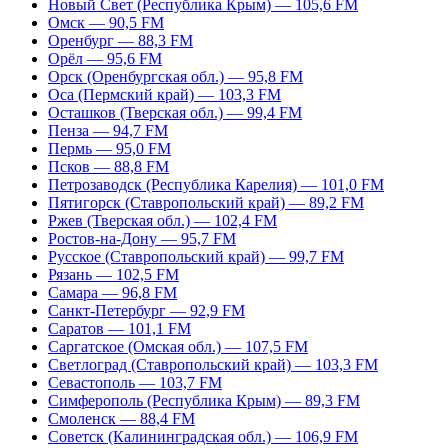
Новый Свет (Республика Крым) — 105,6 FM
Омск — 90,5 FM
Оренбург — 88,3 FM
Орёл — 95,6 FM
Орск (Оренбургская обл.) — 95,8 FM
Оса (Пермский край) — 103,3 FM
Осташков (Тверская обл.) — 99,4 FM
Пенза — 94,7 FM
Пермь — 95,0 FM
Псков — 88,8 FM
Петрозаводск (Республика Карелия) — 101,0 FM
Пятигорск (Ставропольский край) — 89,2 FM
Ржев (Тверская обл.) — 102,4 FM
Ростов-на-Дону — 95,7 FM
Русское (Ставропольский край) — 99,7 FM
Рязань — 102,5 FM
Самара — 96,8 FM
Санкт-Петербург — 92,9 FM
Саратов — 101,1 FM
Саргатское (Омская обл.) — 107,5 FM
Светлоград (Ставропольский край) — 103,3 FM
Севастополь — 103,7 FM
Симферополь (Республика Крым) — 89,3 FM
Смоленск — 88,4 FM
Советск (Калининградская обл.) — 106,9 FM