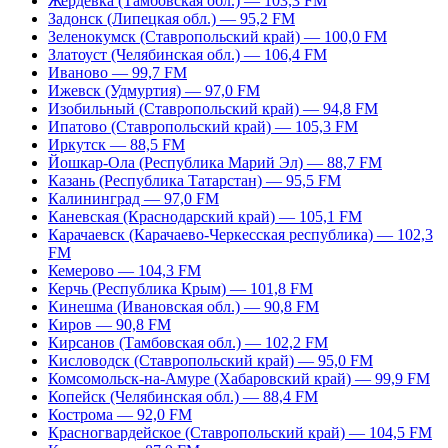
Жердевка (Тамбовская обл.) — 103,3 FM
Задонск (Липецкая обл.) — 95,2 FM
Зеленокумск (Ставропольский край) — 100,0 FM
Златоуст (Челябинская обл.) — 106,4 FM
Иваново — 99,7 FM
Ижевск (Удмуртия) — 97,0 FM
Изобильный (Ставропольский край) — 94,8 FM
Ипатово (Ставропольский край) — 105,3 FM
Иркутск — 88,5 FM
Йошкар-Ола (Республика Марий Эл) — 88,7 FM
Казань (Республика Татарстан) — 95,5 FM
Калининград — 97,0 FM
Каневская (Краснодарский край) — 105,1 FM
Карачаевск (Карачаево-Черкесская республика) — 102,3
FM
Кемерово — 104,3 FM
Керчь (Республика Крым) — 101,8 FM
Кинешма (Ивановская обл.) — 90,8 FM
Киров — 90,8 FM
Кирсанов (Тамбовская обл.) — 102,2 FM
Кисловодск (Ставропольский край) — 95,0 FM
Комсомольск-на-Амуре (Хабаровский край) — 99,9 FM
Копейск (Челябинская обл.) — 88,4 FM
Кострома — 92,0 FM
Красногвардейское (Ставропольский край) — 104,5 FM