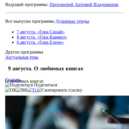
Ведущий программы:
Протоиерей Артемий Владимиров
Все выпуски программы
Духовные этюды
7 августа. «Гора Синай»
8 августа. «Гора Кармил»
6 августа. «Гора Елеон»
Другие программы
Актуальная тема
9 августа. О любимых книгах
Скачать
О любимых книгах
Поделиться