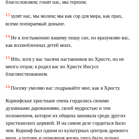
благословляем; гонят нас, мы терпим;
13
хулят нас, мы молим; мы как сор для мира, как прах,
всеми попираемый доныне.
14
Не к постыжению вашему пишу сие, но вразумляю вас,
как возлюбленных детей моих.
15
Ибо, хотя у вас тысячи наставников во Христе, но не
много отцов; я родил вас во Христе Иисусе
благовествованием.
16
Посему умоляю вас: подражайте мне, как я Христу.
Коринфские христиане очень гордились своими
духовными дарованиями, своей мудростью и тем
положением, которое их община занимала среди других
христианских церквей. И на самом деле гордиться было
чем. Коринф был одним из культурных центров древнего
мира, а потому и церковная жизнь здесь была дольно