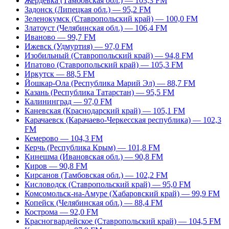
Жердевка (Тамбовская обл.) — 103,3 FM
Задонск (Липецкая обл.) — 95,2 FM
Зеленокумск (Ставропольский край) — 100,0 FM
Златоуст (Челябинская обл.) — 106,4 FM
Иваново — 99,7 FM
Ижевск (Удмуртия) — 97,0 FM
Изобильный (Ставропольский край) — 94,8 FM
Ипатово (Ставропольский край) — 105,3 FM
Иркутск — 88,5 FM
Йошкар-Ола (Республика Марий Эл) — 88,7 FM
Казань (Республика Татарстан) — 95,5 FM
Калининград — 97,0 FM
Каневская (Краснодарский край) — 105,1 FM
Карачаевск (Карачаево-Черкесская республика) — 102,3
FM
Кемерово — 104,3 FM
Керчь (Республика Крым) — 101,8 FM
Кинешма (Ивановская обл.) — 90,8 FM
Киров — 90,8 FM
Кирсанов (Тамбовская обл.) — 102,2 FM
Кисловодск (Ставропольский край) — 95,0 FM
Комсомольск-на-Амуре (Хабаровский край) — 99,9 FM
Копейск (Челябинская обл.) — 88,4 FM
Кострома — 92,0 FM
Красногвардейское (Ставропольский край) — 104,5 FM