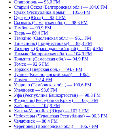
Ставрополь — 93,0 FM
Старый Оскол (Белгородская обл.) — 104,0 FM
Судак (Республика Крым) — 105,6 FM
Сургут (Югра) — 92,1 FM
Сызрань (Самарская обл.) — 98,3 FM
Тамбов — 99,9 FM
Тверь — 89,4 FM
Тёмкино (Смоленская обл.) — 96,1 FM
Тирасполь (Приднестровье) — 88,3 FM
Тихорецк (Краснодарский край) — 102,4 FM
Токмак (Запорожская обл.) — 104,9 FM
Тольятти (Самарская обл.) — 94,9 FM
Томск — 92,6 FM
Торжок (Тверская обл.) — 94,7 FM
Туапсе (Краснодарский край) — 106,5
Тюмень — 92,4 FM
Уварово (Тамбовская обл.) — 100,6 FM
Ульяновск — 93,6 FM
Уфа (Республика Башкортостан) — 98,8 FM
Феодосия (Республика Крым) — 106,1 FM
Хабаровск — 107,9 FM
Ханты-Мансийск (Югра) — 107,1 FM
Чебоксары (Чувашская Республика) — 90,3 FM
Челябинск — 88,4 FM
Череповец (Вологодская обл.) — 106,7 FM