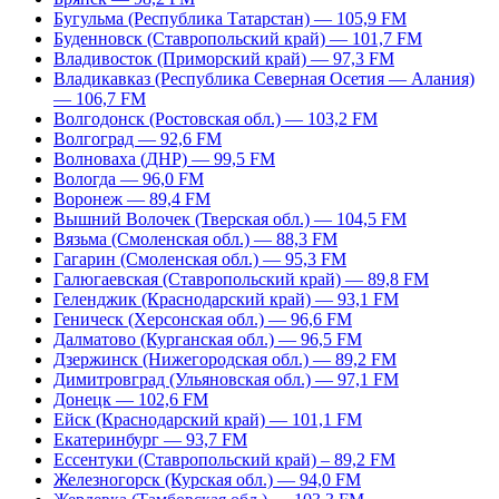
Бугульма (Республика Татарстан) — 105,9 FM
Буденновск (Ставропольский край) — 101,7 FM
Владивосток (Приморский край) — 97,3 FM
Владикавказ (Республика Северная Осетия — Алания)
— 106,7 FM
Волгодонск (Ростовская обл.) — 103,2 FM
Волгоград — 92,6 FM
Волноваха (ДНР) — 99,5 FM
Вологда — 96,0 FM
Воронеж — 89,4 FM
Вышний Волочек (Тверская обл.) — 104,5 FM
Вязьма (Смоленская обл.) — 88,3 FM
Гагарин (Смоленская обл.) — 95,3 FM
Галюгаевская (Ставропольский край) — 89,8 FM
Геленджик (Краснодарский край) — 93,1 FM
Геническ (Херсонская обл.) — 96,6 FM
Далматово (Курганская обл.) — 96,5 FM
Дзержинск (Нижегородская обл.) — 89,2 FM
Димитровград (Ульяновская обл.) — 97,1 FM
Донецк — 102,6 FM
Ейск (Краснодарский край) — 101,1 FM
Екатеринбург — 93,7 FM
Ессентуки (Ставропольский край) – 89,2 FM
Железногорск (Курская обл.) — 94,0 FM