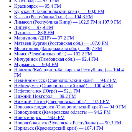
Краснодар — 87,9 FM
Красноярск — 95,4 FM
Курская (Ставропольский край) — 100,0 FM
Кызыл (Республика Тыва) — 104,8 FM
Лимасол (Республика Кипр) — 102,9 FM и 107,9 FM
Липецк — 97,9 FM
Луганск — 88,8 FM
Мариуполь (ДНР) — 97,2 FM
Матвеев Курган (Ростовская обл.) — 107,0 FM
Мелитополь (Запорожская обл.) — 96,7 FM
Миасс (Челябинская обл.) — 102,2 FM
Мичуринск (Тамбовская обл.) — 92,4 FM
Мурманск — 90,4 FM
Нальчик (Кабардино-Балкарская Республика) — 104,4
FM
Невинномысск (Ставропольский край) — 94,2 FM
Нефтекумск (Ставропольский край) — 100,4 FM
Нефтеюганск (Югра) — 92,1 FM
Нижний Новгород — 89,2 FM
Нижний Тагил (Свердловская обл.) — 97,1 FM
Новоалександровск (Ставропольский край) — 94,0 FM
Новокузнецк (Кемеровская область) — 94,2 FM
Новосибирск — 94,6 FM
Новочебоксарск (Чувашская Республика) — 90,3 FM
Норильск (Красноярский край) — 107,4 FM