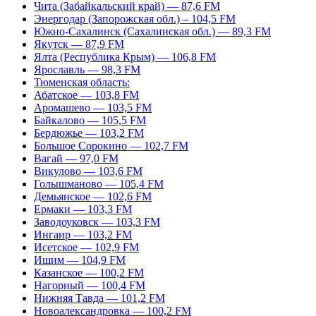
Чита (Забайкальский край) — 87,6 FM
Энергодар (Запорожская обл.) – 104,5 FM
Южно-Сахалинск (Сахалинская обл.) — 89,3 FM
Якутск — 87,9 FM
Ялта (Республика Крым) — 106,8 FM
Ярославль — 98,3 FM
Тюменская область:
Абатское — 103,8 FM
Аромашево — 103,5 FM
Байкалово — 105,5 FM
Бердюжье — 103,2 FM
Большое Сорокино — 102,7 FM
Вагай — 97,0 FM
Викулово — 103,6 FM
Голышманово — 105,4 FM
Демьянское — 102,6 FM
Ермаки — 103,3 FM
Заводоуковск — 103,3 FM
Ингаир — 103,2 FM
Исетское — 102,9 FM
Ишим — 104,9 FM
Казанское — 100,2 FM
Нагорный — 100,4 FM
Нижняя Тавда — 101,2 FM
Новоалександровка — 100,2 FM