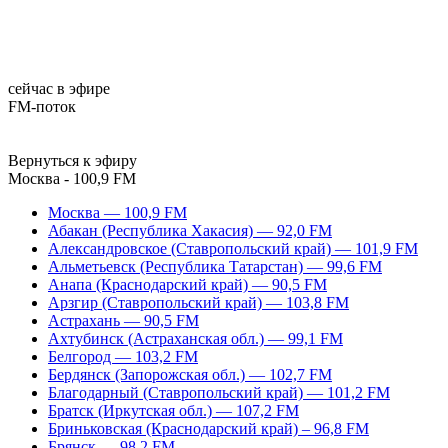
сейчас в эфире
FM-поток
Вернуться к эфиру
Москва - 100,9 FM
Москва — 100,9 FM
Абакан (Республика Хакасия) — 92,0 FM
Александровское (Ставропольский край) — 101,9 FM
Альметьевск (Республика Татарстан) — 99,6 FM
Анапа (Краснодарский край) — 90,5 FM
Арзгир (Ставропольский край) — 103,8 FM
Астрахань — 90,5 FM
Ахтубинск (Астраханская обл.) — 99,1 FM
Белгород — 103,2 FM
Бердянск (Запорожская обл.) — 102,7 FM
Благодарный (Ставропольский край) — 101,2 FM
Братск (Иркутская обл.) — 107,2 FM
Бриньковская (Краснодарский край) – 96,8 FM
Брянск — 98,2 FM