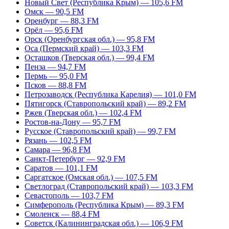
Новый Свет (Республика Крым) — 105,6 FM
Омск — 90,5 FM
Оренбург — 88,3 FM
Орёл — 95,6 FM
Орск (Оренбургская обл.) — 95,8 FM
Оса (Пермский край) — 103,3 FM
Осташков (Тверская обл.) — 99,4 FM
Пенза — 94,7 FM
Пермь — 95,0 FM
Псков — 88,8 FM
Петрозаводск (Республика Карелия) — 101,0 FM
Пятигорск (Ставропольский край) — 89,2 FM
Ржев (Тверская обл.) — 102,4 FM
Ростов-на-Дону — 95,7 FM
Русское (Ставропольский край) — 99,7 FM
Рязань — 102,5 FM
Самара — 96,8 FM
Санкт-Петербург — 92,9 FM
Саратов — 101,1 FM
Саргатское (Омская обл.) — 107,5 FM
Светлоград (Ставропольский край) — 103,3 FM
Севастополь — 103,7 FM
Симферополь (Республика Крым) — 89,3 FM
Смоленск — 88,4 FM
Советск (Калининградская обл.) — 106,9 FM