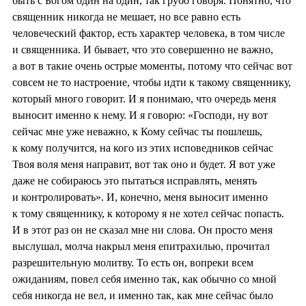
быть с Богом один на один, так грубо говоря. Понятно, что
священник никогда не мешает, но все равно есть
человеческий фактор, есть характер человека, в том числе
и священника. И бывает, что это совершенно не важно,
а вот в такие очень острые моменты, потому что сейчас вот
совсем не то настроение, чтобы идти к такому священнику,
который много говорит. И я понимаю, что очередь меня
выносит именно к нему. И я говорю: «Господи, ну вот
сейчас мне уже неважно, к Кому сейчас ты пошлешь,
к кому получится, на кого из этих исповедников сейчас
Твоя воля меня направит, вот так оно и будет. Я вот уже
даже не собираюсь это пытаться исправлять, менять
и контролировать». И, конечно, меня выносит именно
к тому священнику, к которому я не хотел сейчас попасть.
И в этот раз он не сказал мне ни слова. Он просто меня
выслушал, молча накрыл меня епитрахилью, прочитал
разрешительную молитву. То есть он, вопреки всем
ожиданиям, повел себя именно так, как обычно со мной
себя никогда не вел, и именно так, как мне сейчас было