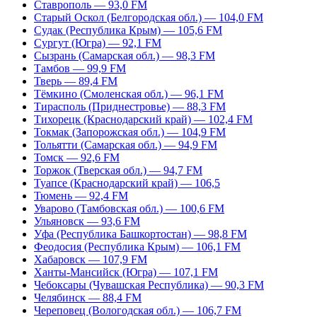
Ставрополь — 93,0 FM
Старый Оскол (Белгородская обл.) — 104,0 FM
Судак (Республика Крым) — 105,6 FM
Сургут (Югра) — 92,1 FM
Сызрань (Самарская обл.) — 98,3 FM
Тамбов — 99,9 FM
Тверь — 89,4 FM
Тёмкино (Смоленская обл.) — 96,1 FM
Тирасполь (Приднестровье) — 88,3 FM
Тихорецк (Краснодарский край) — 102,4 FM
Токмак (Запорожская обл.) — 104,9 FM
Тольятти (Самарская обл.) — 94,9 FM
Томск — 92,6 FM
Торжок (Тверская обл.) — 94,7 FM
Туапсе (Краснодарский край) — 106,5
Тюмень — 92,4 FM
Уварово (Тамбовская обл.) — 100,6 FM
Ульяновск — 93,6 FM
Уфа (Республика Башкортостан) — 98,8 FM
Феодосия (Республика Крым) — 106,1 FM
Хабаровск — 107,9 FM
Ханты-Мансийск (Югра) — 107,1 FM
Чебоксары (Чувашская Республика) — 90,3 FM
Челябинск — 88,4 FM
Череповец (Вологодская обл.) — 106,7 FM