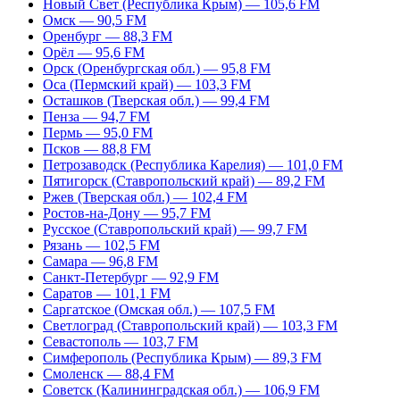
Новый Свет (Республика Крым) — 105,6 FM
Омск — 90,5 FM
Оренбург — 88,3 FM
Орёл — 95,6 FM
Орск (Оренбургская обл.) — 95,8 FM
Оса (Пермский край) — 103,3 FM
Осташков (Тверская обл.) — 99,4 FM
Пенза — 94,7 FM
Пермь — 95,0 FM
Псков — 88,8 FM
Петрозаводск (Республика Карелия) — 101,0 FM
Пятигорск (Ставропольский край) — 89,2 FM
Ржев (Тверская обл.) — 102,4 FM
Ростов-на-Дону — 95,7 FM
Русское (Ставропольский край) — 99,7 FM
Рязань — 102,5 FM
Самара — 96,8 FM
Санкт-Петербург — 92,9 FM
Саратов — 101,1 FM
Саргатское (Омская обл.) — 107,5 FM
Светлоград (Ставропольский край) — 103,3 FM
Севастополь — 103,7 FM
Симферополь (Республика Крым) — 89,3 FM
Смоленск — 88,4 FM
Советск (Калининградская обл.) — 106,9 FM