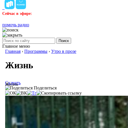
Сейчас в эфире:
помочь радио
Поиск
Главное меню
Главная
›
Программы
›
Утро в прозе
Жизнь
Скачать
Жизнь
Поделиться