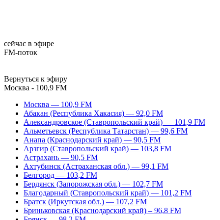
сейчас в эфире
FM-поток
Вернуться к эфиру
Москва - 100,9 FM
Москва — 100,9 FM
Абакан (Республика Хакасия) — 92,0 FM
Александровское (Ставропольский край) — 101,9 FM
Альметьевск (Республика Татарстан) — 99,6 FM
Анапа (Краснодарский край) — 90,5 FM
Арзгир (Ставропольский край) — 103,8 FM
Астрахань — 90,5 FM
Ахтубинск (Астраханская обл.) — 99,1 FM
Белгород — 103,2 FM
Бердянск (Запорожская обл.) — 102,7 FM
Благодарный (Ставропольский край) — 101,2 FM
Братск (Иркутская обл.) — 107,2 FM
Бриньковская (Краснодарский край) – 96,8 FM
Брянск — 98,2 FM