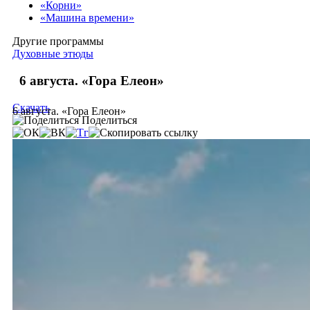
«Корни»
«Машина времени»
Другие программы
Духовные этюды
6 августа. «Гора Елеон»
Скачать
6 августа. «Гора Елеон»
Поделиться