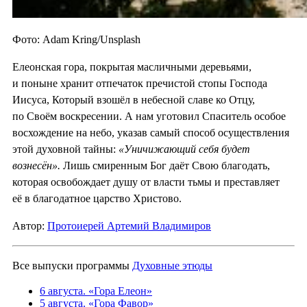
Фото: Adam Kring/Unsplash
Елеонская гора, покрытая масличными деревьями,
и поныне хранит отпечаток пречистой стопы Господа
Иисуса, Который взошёл в небесной славе ко Отцу,
по Своём воскресении. А нам уготовил Спаситель особое
восхождение на небо, указав самый способ осуществления
этой духовной тайны:
«Уничижающий себя будет
вознесён».
Лишь смиренным Бог даёт Свою благодать,
которая освобождает душу от власти тьмы и преставляет
её в благодатное царство Христово.
Автор:
Протоиерей Артемий Владимиров
Все выпуски программы
Духовные этюды
6 августа. «Гора Елеон»
5 августа. «Гора Фавор»