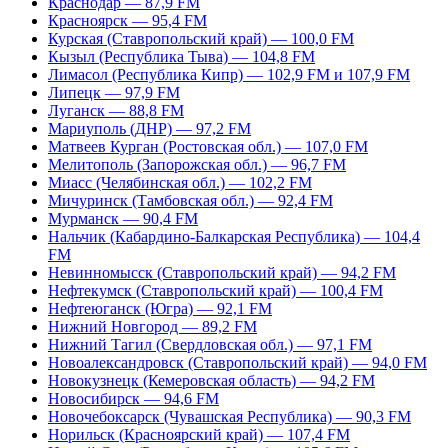
Краснодар — 87,9 FM
Красноярск — 95,4 FM
Курская (Ставропольский край) — 100,0 FM
Кызыл (Республика Тыва) — 104,8 FM
Лимасол (Республика Кипр) — 102,9 FM и 107,9 FM
Липецк — 97,9 FM
Луганск — 88,8 FM
Мариуполь (ДНР) — 97,2 FM
Матвеев Курган (Ростовская обл.) — 107,0 FM
Мелитополь (Запорожская обл.) — 96,7 FM
Миасс (Челябинская обл.) — 102,2 FM
Мичуринск (Тамбовская обл.) — 92,4 FM
Мурманск — 90,4 FM
Нальчик (Кабардино-Балкарская Республика) — 104,4
FM
Невинномысск (Ставропольский край) — 94,2 FM
Нефтекумск (Ставропольский край) — 100,4 FM
Нефтеюганск (Югра) — 92,1 FM
Нижний Новгород — 89,2 FM
Нижний Тагил (Свердловская обл.) — 97,1 FM
Новоалександровск (Ставропольский край) — 94,0 FM
Новокузнецк (Кемеровская область) — 94,2 FM
Новосибирск — 94,6 FM
Новочебоксарск (Чувашская Республика) — 90,3 FM
Норильск (Красноярский край) — 107,4 FM