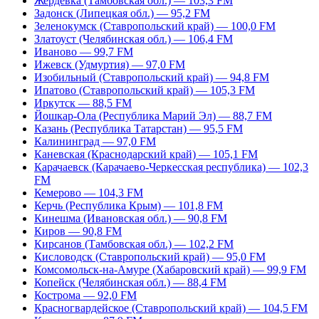
Жердевка (Тамбовская обл.) — 103,3 FM
Задонск (Липецкая обл.) — 95,2 FM
Зеленокумск (Ставропольский край) — 100,0 FM
Златоуст (Челябинская обл.) — 106,4 FM
Иваново — 99,7 FM
Ижевск (Удмуртия) — 97,0 FM
Изобильный (Ставропольский край) — 94,8 FM
Ипатово (Ставропольский край) — 105,3 FM
Иркутск — 88,5 FM
Йошкар-Ола (Республика Марий Эл) — 88,7 FM
Казань (Республика Татарстан) — 95,5 FM
Калининград — 97,0 FM
Каневская (Краснодарский край) — 105,1 FM
Карачаевск (Карачаево-Черкесская республика) — 102,3
FM
Кемерово — 104,3 FM
Керчь (Республика Крым) — 101,8 FM
Кинешма (Ивановская обл.) — 90,8 FM
Киров — 90,8 FM
Кирсанов (Тамбовская обл.) — 102,2 FM
Кисловодск (Ставропольский край) — 95,0 FM
Комсомольск-на-Амуре (Хабаровский край) — 99,9 FM
Копейск (Челябинская обл.) — 88,4 FM
Кострома — 92,0 FM
Красногвардейское (Ставропольский край) — 104,5 FM