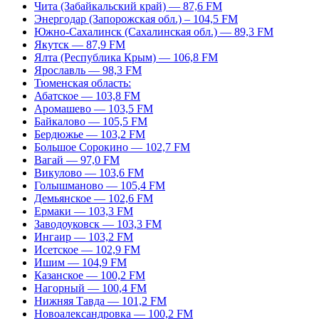
Чита (Забайкальский край) — 87,6 FM
Энергодар (Запорожская обл.) – 104,5 FM
Южно-Сахалинск (Сахалинская обл.) — 89,3 FM
Якутск — 87,9 FM
Ялта (Республика Крым) — 106,8 FM
Ярославль — 98,3 FM
Тюменская область:
Абатское — 103,8 FM
Аромашево — 103,5 FM
Байкалово — 105,5 FM
Бердюжье — 103,2 FM
Большое Сорокино — 102,7 FM
Вагай — 97,0 FM
Викулово — 103,6 FM
Голышманово — 105,4 FM
Демьянское — 102,6 FM
Ермаки — 103,3 FM
Заводоуковск — 103,3 FM
Ингаир — 103,2 FM
Исетское — 102,9 FM
Ишим — 104,9 FM
Казанское — 100,2 FM
Нагорный — 100,4 FM
Нижняя Тавда — 101,2 FM
Новоалександровка — 100,2 FM