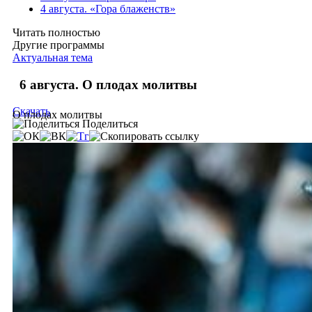
4 августа. «Гора блаженств»
Читать полностью
Другие программы
Актуальная тема
6 августа. О плодах молитвы
Скачать
О плодах молитвы
Поделиться