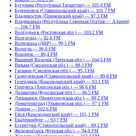
Бугульма (Республика Татарстан) — 105,9 FM
Буденновск (Ставропольский край) — 101,7 FM
Владивосток (Приморский край) — 97,3 FM
Владикавказ (Республика Северная Осетия — Алания)
— 106,7 FM
Волгодонск (Ростовская обл.) — 103,2 FM
Волгоград — 92,6 FM
Волноваха (ДНР) — 99,5 FM
Вологда — 96,0 FM
Воронеж — 89,4 FM
Вышний Волочек (Тверская обл.) — 104,5 FM
Вязьма (Смоленская обл.) — 88,3 FM
Гагарин (Смоленская обл.) — 95,3 FM
Галюгаевская (Ставропольский край) — 89,8 FM
Геленджик (Краснодарский край) — 93,1 FM
Геническ (Херсонская обл.) — 96,6 FM
Далматово (Курганская обл.) — 96,5 FM
Дзержинск (Нижегородская обл.) — 89,2 FM
Димитровград (Ульяновская обл.) — 97,1 FM
Донецк — 102,6 FM
Ейск (Краснодарский край) — 101,1 FM
Екатеринбург — 93,7 FM
Ессентуки (Ставропольский край) – 89,2 FM
Железногорск (Курская обл.) — 94,0 FM