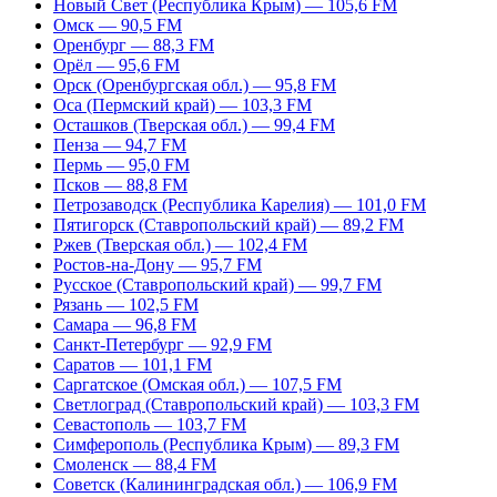
Новый Свет (Республика Крым) — 105,6 FM
Омск — 90,5 FM
Оренбург — 88,3 FM
Орёл — 95,6 FM
Орск (Оренбургская обл.) — 95,8 FM
Оса (Пермский край) — 103,3 FM
Осташков (Тверская обл.) — 99,4 FM
Пенза — 94,7 FM
Пермь — 95,0 FM
Псков — 88,8 FM
Петрозаводск (Республика Карелия) — 101,0 FM
Пятигорск (Ставропольский край) — 89,2 FM
Ржев (Тверская обл.) — 102,4 FM
Ростов-на-Дону — 95,7 FM
Русское (Ставропольский край) — 99,7 FM
Рязань — 102,5 FM
Самара — 96,8 FM
Санкт-Петербург — 92,9 FM
Саратов — 101,1 FM
Саргатское (Омская обл.) — 107,5 FM
Светлоград (Ставропольский край) — 103,3 FM
Севастополь — 103,7 FM
Симферополь (Республика Крым) — 89,3 FM
Смоленск — 88,4 FM
Советск (Калининградская обл.) — 106,9 FM