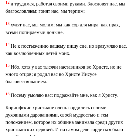
12
и трудимся, работая своими руками. Злословят нас, мы
благословляем; гонят нас, мы терпим;
13
хулят нас, мы молим; мы как сор для мира, как прах,
всеми попираемый доныне.
14
Не к постыжению вашему пишу сие, но вразумляю вас,
как возлюбленных детей моих.
15
Ибо, хотя у вас тысячи наставников во Христе, но не
много отцов; я родил вас во Христе Иисусе
благовествованием.
16
Посему умоляю вас: подражайте мне, как я Христу.
Коринфские христиане очень гордились своими
духовными дарованиями, своей мудростью и тем
положением, которое их община занимала среди других
христианских церквей. И на самом деле гордиться было