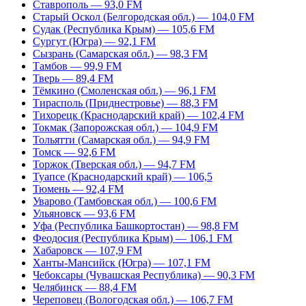
Ставрополь — 93,0 FM
Старый Оскол (Белгородская обл.) — 104,0 FM
Судак (Республика Крым) — 105,6 FM
Сургут (Югра) — 92,1 FM
Сызрань (Самарская обл.) — 98,3 FM
Тамбов — 99,9 FM
Тверь — 89,4 FM
Тёмкино (Смоленская обл.) — 96,1 FM
Тирасполь (Приднестровье) — 88,3 FM
Тихорецк (Краснодарский край) — 102,4 FM
Токмак (Запорожская обл.) — 104,9 FM
Тольятти (Самарская обл.) — 94,9 FM
Томск — 92,6 FM
Торжок (Тверская обл.) — 94,7 FM
Туапсе (Краснодарский край) — 106,5
Тюмень — 92,4 FM
Уварово (Тамбовская обл.) — 100,6 FM
Ульяновск — 93,6 FM
Уфа (Республика Башкортостан) — 98,8 FM
Феодосия (Республика Крым) — 106,1 FM
Хабаровск — 107,9 FM
Ханты-Мансийск (Югра) — 107,1 FM
Чебоксары (Чувашская Республика) — 90,3 FM
Челябинск — 88,4 FM
Череповец (Вологодская обл.) — 106,7 FM