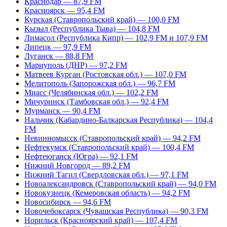
Краснодар — 87,9 FM
Красноярск — 95,4 FM
Курская (Ставропольский край) — 100,0 FM
Кызыл (Республика Тыва) — 104,8 FM
Лимасол (Республика Кипр) — 102,9 FM и 107,9 FM
Липецк — 97,9 FM
Луганск — 88,8 FM
Мариуполь (ДНР) — 97,2 FM
Матвеев Курган (Ростовская обл.) — 107,0 FM
Мелитополь (Запорожская обл.) — 96,7 FM
Миасс (Челябинская обл.) — 102,2 FM
Мичуринск (Тамбовская обл.) — 92,4 FM
Мурманск — 90,4 FM
Нальчик (Кабардино-Балкарская Республика) — 104,4
FM
Невинномысск (Ставропольский край) — 94,2 FM
Нефтекумск (Ставропольский край) — 100,4 FM
Нефтеюганск (Югра) — 92,1 FM
Нижний Новгород — 89,2 FM
Нижний Тагил (Свердловская обл.) — 97,1 FM
Новоалександровск (Ставропольский край) — 94,0 FM
Новокузнецк (Кемеровская область) — 94,2 FM
Новосибирск — 94,6 FM
Новочебоксарск (Чувашская Республика) — 90,3 FM
Норильск (Красноярский край) — 107,4 FM