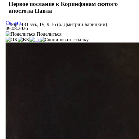
Первое послание к Коринфянам святого
апостола Павла
Скачать
1 Кор., 131 зач., IV, 9-16 (о. Дмитрий Барицкий)
09.08.2026
Поделиться