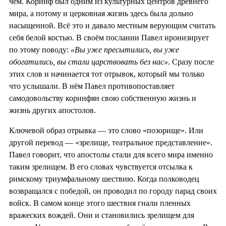
чем. Коринф был одним из культурных центров древнего
мира, а потому и церковная жизнь здесь была дольно
насыщенной. Всё это и давало местным верующим считать
себя белой костью. В своём послании Павел иронизирует
по этому поводу:
«Вы уже пресытились, вы уже
обогатились, вы стали царствовать без нас»
. Сразу после
этих слов и начинается тот отрывок, который мы только
что услышали. В нём Павел противопоставляет
самодовольству коринфян свою собственную жизнь и
жизнь других апостолов.
Ключевой образ отрывка — это слово «позорище». Или
другой перевод — «зрелище, театральное представление».
Павел говорит, что апостолы стали для всего мира именно
таким зрелищем. В его словах чувствуется отсылка к
римскому триумфальному шествию. Когда полководец
возвращался с победой, он проводил по городу парад своих
войск. В самом конце этого шествия гнали пленных
вражеских вождей. Они и становились зрелищем для