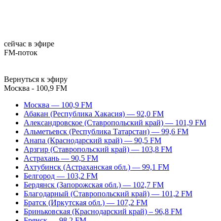
сейчас в эфире
FM-поток
Вернуться к эфиру
Москва - 100,9 FM
Москва — 100,9 FM
Абакан (Республика Хакасия) — 92,0 FM
Александровское (Ставропольский край) — 101,9 FM
Альметьевск (Республика Татарстан) — 99,6 FM
Анапа (Краснодарский край) — 90,5 FM
Арзгир (Ставропольский край) — 103,8 FM
Астрахань — 90,5 FM
Ахтубинск (Астраханская обл.) — 99,1 FM
Белгород — 103,2 FM
Бердянск (Запорожская обл.) — 102,7 FM
Благодарный (Ставропольский край) — 101,2 FM
Братск (Иркутская обл.) — 107,2 FM
Бриньковская (Краснодарский край) – 96,8 FM
Брянск — 98,2 FM