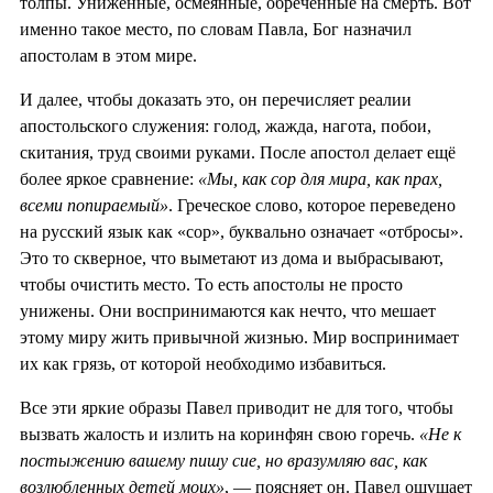
толпы. Униженные, осмеянные, обречённые на смерть. Вот
именно такое место, по словам Павла, Бог назначил
апостолам в этом мире.
И далее, чтобы доказать это, он перечисляет реалии
апостольского служения: голод, жажда, нагота, побои,
скитания, труд своими руками. После апостол делает ещё
более яркое сравнение:
«Мы, как сор для мира, как прах,
всеми попираемый»
. Греческое слово, которое переведено
на русский язык как «сор», буквально означает «отбросы».
Это то скверное, что выметают из дома и выбрасывают,
чтобы очистить место. То есть апостолы не просто
унижены. Они воспринимаются как нечто, что мешает
этому миру жить привычной жизнью. Мир воспринимает
их как грязь, от которой необходимо избавиться.
Все эти яркие образы Павел приводит не для того, чтобы
вызвать жалость и излить на коринфян свою горечь.
«Не к
постыжению вашему пишу сие, но вразумляю вас, как
возлюбленных детей моих»
, — поясняет он. Павел ощущает