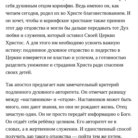
себя духовным отцом коринфян. Ведь именно он, как
читаем сегодня, родил их во Христе благовествованием. И
он хочет, чтобы и коринфские христиане также приняли
этот дар отцовства и могли бы дальше передавать тот Дух
любви и служения, который оставил Своей Церкви
Христос. А для этого им необходимо усвоить важную
истину: подлинное духовное отцовство и лидерство в
Церкви измеряется не властью и успехом, а готовностью
разделить унижение и страдания Христа ради спасения
своих детей.
Так апостол предлагает нам замечательный критерий
подлинного духовного авторитета. Он отмечает разницу
между «наставником» и «отцом». Наставников может быть
много, они дают знания, но они не рождают жизнь. Отец
зачастую один. Он не просто передаёт информацию о Боге.
Он отдаёт себя ребёнку целиком. Его авторитет не в
словах, а в жертвенном служении. И единственный способ
получить дар такого отцовства — пойти тем же путем,