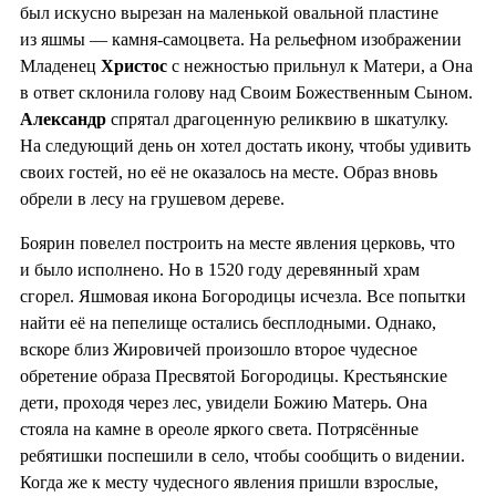
был искусно вырезан на маленькой овальной пластине
из яшмы — камня-самоцвета. На рельефном изображении
Младенец
Христос
с нежностью прильнул к Матери, а Она
в ответ склонила голову над Своим Божественным Сыном.
Александр
спрятал драгоценную реликвию в шкатулку.
На следующий день он хотел достать икону, чтобы удивить
своих гостей, но её не оказалось на месте. Образ вновь
обрели в лесу на грушевом дереве.
Боярин повелел построить на месте явления церковь, что
и было исполнено. Но в 1520 году деревянный храм
сгорел. Яшмовая икона Богородицы исчезла. Все попытки
найти её на пепелище остались бесплодными. Однако,
вскоре близ Жировичей произошло второе чудесное
обретение образа Пресвятой Богородицы. Крестьянские
дети, проходя через лес, увидели Божию Матерь. Она
стояла на камне в ореоле яркого света. Потрясённые
ребятишки поспешили в село, чтобы сообщить о видении.
Когда же к месту чудесного явления пришли взрослые,