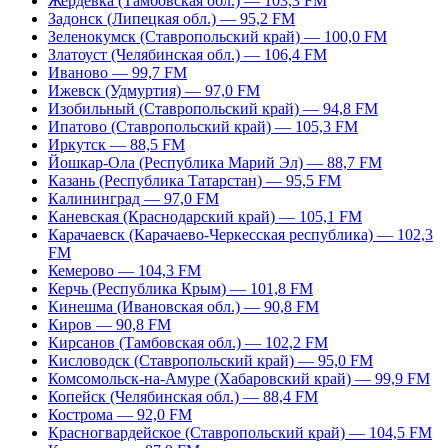
Жердевка (Тамбовская обл.) — 103,3 FM
Задонск (Липецкая обл.) — 95,2 FM
Зеленокумск (Ставропольский край) — 100,0 FM
Златоуст (Челябинская обл.) — 106,4 FM
Иваново — 99,7 FM
Ижевск (Удмуртия) — 97,0 FM
Изобильный (Ставропольский край) — 94,8 FM
Ипатово (Ставропольский край) — 105,3 FM
Иркутск — 88,5 FM
Йошкар-Ола (Республика Марий Эл) — 88,7 FM
Казань (Республика Татарстан) — 95,5 FM
Калининград — 97,0 FM
Каневская (Краснодарский край) — 105,1 FM
Карачаевск (Карачаево-Черкесская республика) — 102,3
FM
Кемерово — 104,3 FM
Керчь (Республика Крым) — 101,8 FM
Кинешма (Ивановская обл.) — 90,8 FM
Киров — 90,8 FM
Кирсанов (Тамбовская обл.) — 102,2 FM
Кисловодск (Ставропольский край) — 95,0 FM
Комсомольск-на-Амуре (Хабаровский край) — 99,9 FM
Копейск (Челябинская обл.) — 88,4 FM
Кострома — 92,0 FM
Красногвардейское (Ставропольский край) — 104,5 FM