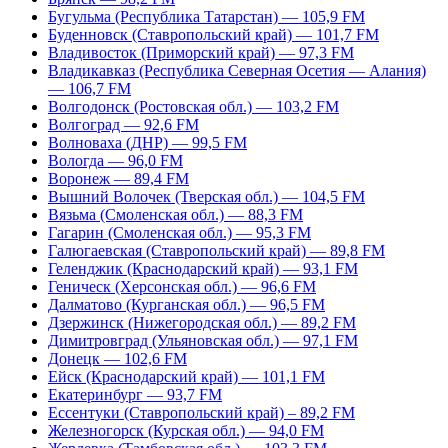
Бугульма (Республика Татарстан) — 105,9 FM
Буденновск (Ставропольский край) — 101,7 FM
Владивосток (Приморский край) — 97,3 FM
Владикавказ (Республика Северная Осетия — Алания)
— 106,7 FM
Волгодонск (Ростовская обл.) — 103,2 FM
Волгоград — 92,6 FM
Волноваха (ДНР) — 99,5 FM
Вологда — 96,0 FM
Воронеж — 89,4 FM
Вышний Волочек (Тверская обл.) — 104,5 FM
Вязьма (Смоленская обл.) — 88,3 FM
Гагарин (Смоленская обл.) — 95,3 FM
Галюгаевская (Ставропольский край) — 89,8 FM
Геленджик (Краснодарский край) — 93,1 FM
Геническ (Херсонская обл.) — 96,6 FM
Далматово (Курганская обл.) — 96,5 FM
Дзержинск (Нижегородская обл.) — 89,2 FM
Димитровград (Ульяновская обл.) — 97,1 FM
Донецк — 102,6 FM
Ейск (Краснодарский край) — 101,1 FM
Екатеринбург — 93,7 FM
Ессентуки (Ставропольский край) – 89,2 FM
Железногорск (Курская обл.) — 94,0 FM