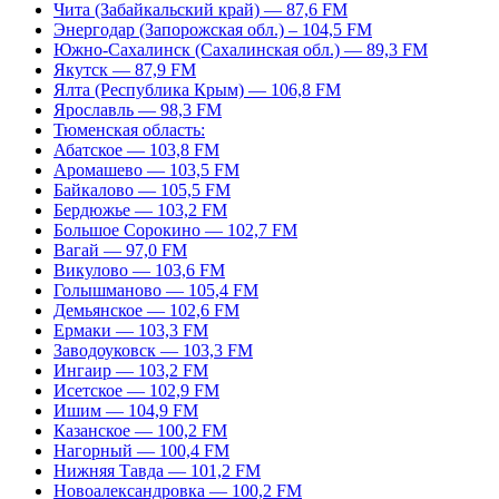
Чита (Забайкальский край) — 87,6 FM
Энергодар (Запорожская обл.) – 104,5 FM
Южно-Сахалинск (Сахалинская обл.) — 89,3 FM
Якутск — 87,9 FM
Ялта (Республика Крым) — 106,8 FM
Ярославль — 98,3 FM
Тюменская область:
Абатское — 103,8 FM
Аромашево — 103,5 FM
Байкалово — 105,5 FM
Бердюжье — 103,2 FM
Большое Сорокино — 102,7 FM
Вагай — 97,0 FM
Викулово — 103,6 FM
Голышманово — 105,4 FM
Демьянское — 102,6 FM
Ермаки — 103,3 FM
Заводоуковск — 103,3 FM
Ингаир — 103,2 FM
Исетское — 102,9 FM
Ишим — 104,9 FM
Казанское — 100,2 FM
Нагорный — 100,4 FM
Нижняя Тавда — 101,2 FM
Новоалександровка — 100,2 FM