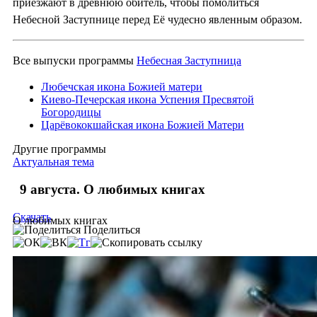
приезжают в древнюю обитель, чтобы помолиться
Небесной Заступнице перед Её чудесно явленным образом.
Все выпуски программы
Небесная Заступница
Любечская икона Божией матери
Киево-Печерская икона Успения Пресвятой
Богородицы
Царёвококшайская икона Божией Матери
Другие программы
Актуальная тема
9 августа. О любимых книгах
Скачать
О любимых книгах
Поделиться