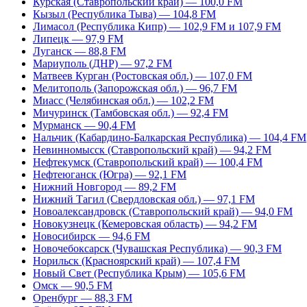
Курская (Ставропольский край) — 100,0 FM
Кызыл (Республика Тыва) — 104,8 FM
Лимасол (Республика Кипр) — 102,9 FM и 107,9 FM
Липецк — 97,9 FM
Луганск — 88,8 FM
Мариуполь (ДНР) — 97,2 FM
Матвеев Курган (Ростовская обл.) — 107,0 FM
Мелитополь (Запорожская обл.) — 96,7 FM
Миасс (Челябинская обл.) — 102,2 FM
Мичуринск (Тамбовская обл.) — 92,4 FM
Мурманск — 90,4 FM
Нальчик (Кабардино-Балкарская Республика) — 104,4 FM
Невинномысск (Ставропольский край) — 94,2 FM
Нефтекумск (Ставропольский край) — 100,4 FM
Нефтеюганск (Югра) — 92,1 FM
Нижний Новгород — 89,2 FM
Нижний Тагил (Свердловская обл.) — 97,1 FM
Новоалександровск (Ставропольский край) — 94,0 FM
Новокузнецк (Кемеровская область) — 94,2 FM
Новосибирск — 94,6 FM
Новочебоксарск (Чувашская Республика) — 90,3 FM
Норильск (Красноярский край) — 107,4 FM
Новый Свет (Республика Крым) — 105,6 FM
Омск — 90,5 FM
Оренбург — 88,3 FM