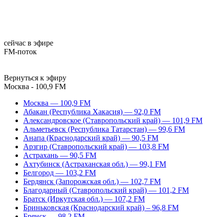
сейчас в эфире
FM-поток
Вернуться к эфиру
Москва - 100,9 FM
Москва — 100,9 FM
Абакан (Республика Хакасия) — 92,0 FM
Александровское (Ставропольский край) — 101,9 FM
Альметьевск (Республика Татарстан) — 99,6 FM
Анапа (Краснодарский край) — 90,5 FM
Арзгир (Ставропольский край) — 103,8 FM
Астрахань — 90,5 FM
Ахтубинск (Астраханская обл.) — 99,1 FM
Белгород — 103,2 FM
Бердянск (Запорожская обл.) — 102,7 FM
Благодарный (Ставропольский край) — 101,2 FM
Братск (Иркутская обл.) — 107,2 FM
Бриньковская (Краснодарский край) – 96,8 FM
Брянск — 98,2 FM