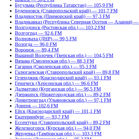
Бугульма (Республика Татарстан) — 105,9 FM
Буденновск (Ставропольский край) — 101,7 FM
Владивосток (Приморский край) — 97,3 FM
Владикавказ (Республика Северная Осетия — Алания) —
Волгодонск (Ростовская обл.) — 103,2 FM
Волгоград — 92,6 FM
Волноваха (ДНР) — 99,5 FM
Вологда — 96,0 FM
Воронеж — 89,4 FM
Вышний Волочек (Тверская обл.) — 104,5 FM
Вязьма (Смоленская обл.) — 88,3 FM
Гагарин (Смоленская обл.) — 95,3 FM
Галюгаевская (Ставропольский край) — 89,8 FM
Геленджик (Краснодарский край) — 93,1 FM
Геническ (Херсонская обл.) — 96,6 FM
Далматово (Курганская обл.) — 96,5 FM
Дзержинск (Нижегородская обл.) — 89,2 FM
Димитровград (Ульяновская обл.) — 97,1 FM
Донецк — 102,6 FM
Ейск (Краснодарский край) — 101,1 FM
Екатеринбург — 93,7 FM
Ессентуки (Ставропольский край) – 89,2 FM
Железногорск (Курская обл.) — 94,0 FM
Жердевка (Тамбовская обл.) — 103,3 FM