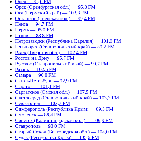
Орёл — 95,6 FM
Орск (Оренбургская обл.) — 95,8 FM
Оса (Пермский край) — 103,3 FM
Осташков (Тверская обл.) — 99,4 FM
Пенза — 94,7 FM
Пермь — 95,0 FM
Псков — 88,8 FM
Петрозаводск (Республика Карелия) — 101,0 FM
Пятигорск (Ставропольский край) — 89,2 FM
Ржев (Тверская обл.) — 102,4 FM
Ростов-на-Дону — 95,7 FM
Русское (Ставропольский край) — 99,7 FM
Рязань — 102,5 FM
Самара — 96,8 FM
Санкт-Петербург — 92,9 FM
Саратов — 101,1 FM
Саргатское (Омская обл.) — 107,5 FM
Светлоград (Ставропольский край) — 103,3 FM
Севастополь — 103,7 FM
Симферополь (Республика Крым) — 89,3 FM
Смоленск — 88,4 FM
Советск (Калининградская обл.) — 106,9 FM
Ставрополь — 93,0 FM
Старый Оскол (Белгородская обл.) — 104,0 FM
Судак (Республика Крым) — 105,6 FM