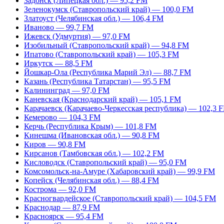
Задонск (Липецкая обл.) — 95,2 FM
Зеленокумск (Ставропольский край) — 100,0 FM
Златоуст (Челябинская обл.) — 106,4 FM
Иваново — 99,7 FM
Ижевск (Удмуртия) — 97,0 FM
Изобильный (Ставропольский край) — 94,8 FM
Ипатово (Ставропольский край) — 105,3 FM
Иркутск — 88,5 FM
Йошкар-Ола (Республика Марий Эл) — 88,7 FM
Казань (Республика Татарстан) — 95,5 FM
Калининград — 97,0 FM
Каневская (Краснодарский край) — 105,1 FM
Карачаевск (Карачаево-Черкесская республика) — 102,3 
Кемерово — 104,3 FM
Керчь (Республика Крым) — 101,8 FM
Кинешма (Ивановская обл.) — 90,8 FM
Киров — 90,8 FM
Кирсанов (Тамбовская обл.) — 102,2 FM
Кисловодск (Ставропольский край) — 95,0 FM
Комсомольск-на-Амуре (Хабаровский край) — 99,9 FM
Копейск (Челябинская обл.) — 88,4 FM
Кострома — 92,0 FM
Красногвардейское (Ставропольский край) — 104,5 FM
Краснодар — 87,9 FM
Красноярск — 95,4 FM