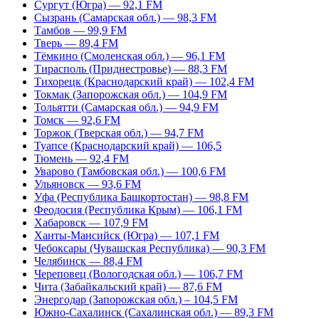
Сургут (Югра) — 92,1 FM
Сызрань (Самарская обл.) — 98,3 FM
Тамбов — 99,9 FM
Тверь — 89,4 FM
Тёмкино (Смоленская обл.) — 96,1 FM
Тирасполь (Приднестровье) — 88,3 FM
Тихорецк (Краснодарский край) — 102,4 FM
Токмак (Запорожская обл.) — 104,9 FM
Тольятти (Самарская обл.) — 94,9 FM
Томск — 92,6 FM
Торжок (Тверская обл.) — 94,7 FM
Туапсе (Краснодарский край) — 106,5
Тюмень — 92,4 FM
Уварово (Тамбовская обл.) — 100,6 FM
Ульяновск — 93,6 FM
Уфа (Республика Башкортостан) — 98,8 FM
Феодосия (Республика Крым) — 106,1 FM
Хабаровск — 107,9 FM
Ханты-Мансийск (Югра) — 107,1 FM
Чебоксары (Чувашская Республика) — 90,3 FM
Челябинск — 88,4 FM
Череповец (Вологодская обл.) — 106,7 FM
Чита (Забайкальский край) — 87,6 FM
Энергодар (Запорожская обл.) – 104,5 FM
Южно-Сахалинск (Сахалинская обл.) — 89,3 FM