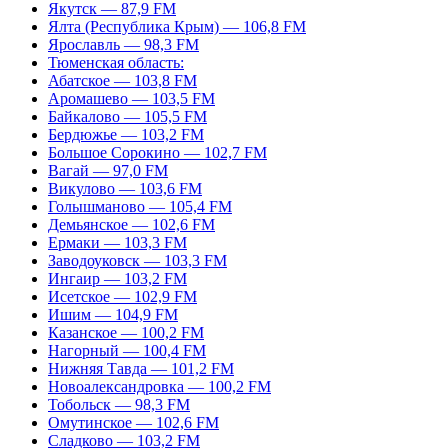
Якутск — 87,9 FM
Ялта (Республика Крым) — 106,8 FM
Ярославль — 98,3 FM
Тюменская область:
Абатское — 103,8 FM
Аромашево — 103,5 FM
Байкалово — 105,5 FM
Бердюжье — 103,2 FM
Большое Сорокино — 102,7 FM
Вагай — 97,0 FM
Викулово — 103,6 FM
Голышманово — 105,4 FM
Демьянское — 102,6 FM
Ермаки — 103,3 FM
Заводоуковск — 103,3 FM
Ингаир — 103,2 FM
Исетское — 102,9 FM
Ишим — 104,9 FM
Казанское — 100,2 FM
Нагорный — 100,4 FM
Нижняя Тавда — 101,2 FM
Новоалександровка — 100,2 FM
Тобольск — 98,3 FM
Омутинское — 102,6 FM
Сладково — 103,2 FM