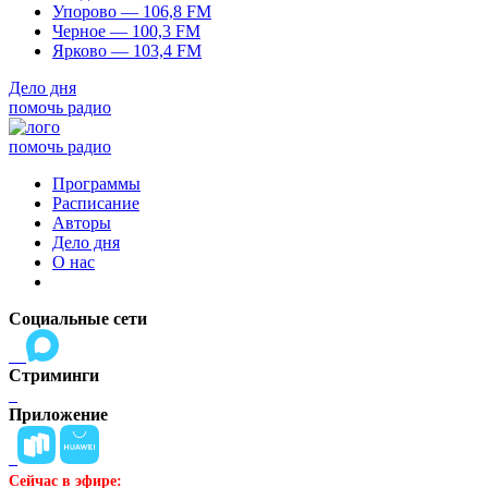
Упорово — 106,8 FM
Черное — 100,3 FM
Ярково — 103,4 FM
Дело дня
помочь радио
помочь радио
Программы
Расписание
Авторы
Дело дня
О нас
Социальные сети
Стриминги
Приложение
Сейчас в эфире: