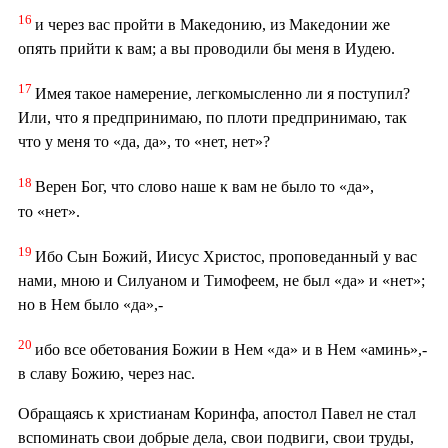
16
и через вас пройти в Македонию, из Македонии же
опять прийти к вам; а вы проводили бы меня в Иудею.
17
Имея такое намерение, легкомысленно ли я поступил?
Или, что я предпринимаю, по плоти предпринимаю, так
что у меня то «да, да», то «нет, нет»?
18
Верен Бог, что слово наше к вам не было то «да»,
то «нет».
19
Ибо Сын Божий, Иисус Христос, проповеданный у вас
нами, мною и Силуаном и Тимофеем, не был «да» и «нет»;
но в Нем было «да»,-
20
ибо все обетования Божии в Нем «да» и в Нем «аминь»,-
в славу Божию, через нас.
Обращаясь к христианам Коринфа, апостол Павел не стал
вспоминать свои добрые дела, свои подвиги, свои труды,