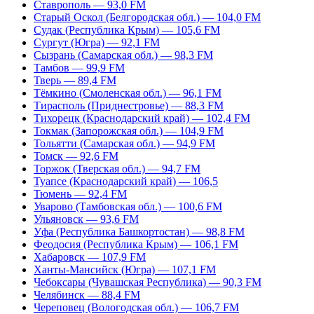
Ставрополь — 93,0 FM
Старый Оскол (Белгородская обл.) — 104,0 FM
Судак (Республика Крым) — 105,6 FM
Сургут (Югра) — 92,1 FM
Сызрань (Самарская обл.) — 98,3 FM
Тамбов — 99,9 FM
Тверь — 89,4 FM
Тёмкино (Смоленская обл.) — 96,1 FM
Тирасполь (Приднестровье) — 88,3 FM
Тихорецк (Краснодарский край) — 102,4 FM
Токмак (Запорожская обл.) — 104,9 FM
Тольятти (Самарская обл.) — 94,9 FM
Томск — 92,6 FM
Торжок (Тверская обл.) — 94,7 FM
Туапсе (Краснодарский край) — 106,5
Тюмень — 92,4 FM
Уварово (Тамбовская обл.) — 100,6 FM
Ульяновск — 93,6 FM
Уфа (Республика Башкортостан) — 98,8 FM
Феодосия (Республика Крым) — 106,1 FM
Хабаровск — 107,9 FM
Ханты-Мансийск (Югра) — 107,1 FM
Чебоксары (Чувашская Республика) — 90,3 FM
Челябинск — 88,4 FM
Череповец (Вологодская обл.) — 106,7 FM