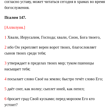
согласно уставу, может читаться сегодня в храмах во время
богослужения.
Псалом 147.
[Аллилуия.]
1
Хвали, Иерусалим, Господа; хвали, Сион, Бога твоего,
2
ибо Он укрепляет вереи ворот твоих, благословляет
сынов твоих среди тебя;
3
утверждает в пределах твоих мир; туком пшеницы
насыщает тебя;
4
посылает слово Своё на землю; быстро течёт слово Его;
5
даёт снег, как волну; сыплет иней, как пепел;
6
бросает град Свой кусками; перед морозом Его кто
устоит?