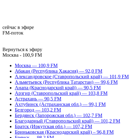
сейчас в эфире
FM-поток
Вернуться к эфиру
Москва - 100,9 FM
Москва — 100,9 FM
Абакан (Республика Хакасия) — 92,0 FM
Александровское (Ставропольский край) — 101,9 FM
Альметьевск (Республика Татарстан) — 99,6 FM
Анапа (Краснодарский край) — 90,5 FM
Арзгир (Ставропольский край) — 103,8 FM
Астрахань — 90,5 FM
Ахтубинск (Астраханская обл.) — 99,1 FM
Белгород — 103,2 FM
Бердянск (Запорожская обл.) — 102,7 FM
Благодарный (Ставропольский край) — 101,2 FM
Братск (Иркутская обл.) — 107,2 FM
Бриньковская (Краснодарский край) – 96,8 FM
Брянск — 98,2 FM