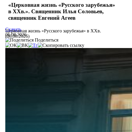
«Церковная жизнь «Русского зарубежья»
в ХХв.». Священник Илья Соловьев,
священник Евгений Агеев
Скачать
Церковная жизнь «Русского зарубежья» в ХХв.
06.08.2026
(06.08.2026)
Поделиться