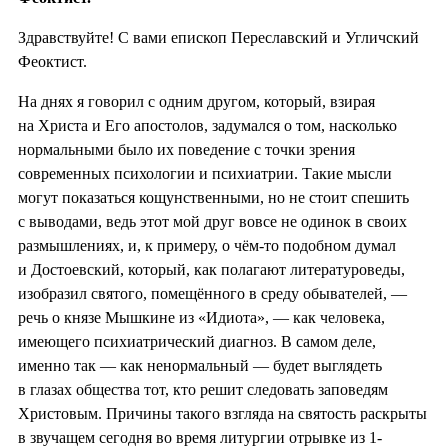
Здравствуйте! С вами епископ Переславский и Угличский
Феоктист.
На днях я говорил с одним другом, который, взирая
на Христа и Его апостолов, задумался о том, насколько
нормальными было их поведение с точки зрения
современных психологии и психиатрии. Такие мысли
могут показаться кощунственными, но не стоит спешить
с выводами, ведь этот мой друг вовсе не одинок в своих
размышлениях, и, к примеру, о чём-то подобном думал
и Достоевский, который, как полагают литературоведы,
изобразил святого, помещённого в среду обывателей, —
речь о князе Мышкине из «Идиота», — как человека,
имеющего психиатрический диагноз. В самом деле,
именно так — как ненормальный — будет выглядеть
в глазах общества тот, кто решит следовать заповедям
Христовым. Причины такого взгляда на святость раскрыты
в звучащем сегодня во время литургии отрывке из 1-