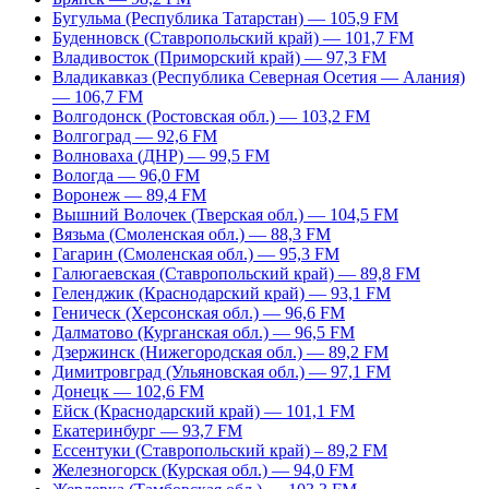
Бугульма (Республика Татарстан) — 105,9 FM
Буденновск (Ставропольский край) — 101,7 FM
Владивосток (Приморский край) — 97,3 FM
Владикавказ (Республика Северная Осетия — Алания)
— 106,7 FM
Волгодонск (Ростовская обл.) — 103,2 FM
Волгоград — 92,6 FM
Волноваха (ДНР) — 99,5 FM
Вологда — 96,0 FM
Воронеж — 89,4 FM
Вышний Волочек (Тверская обл.) — 104,5 FM
Вязьма (Смоленская обл.) — 88,3 FM
Гагарин (Смоленская обл.) — 95,3 FM
Галюгаевская (Ставропольский край) — 89,8 FM
Геленджик (Краснодарский край) — 93,1 FM
Геническ (Херсонская обл.) — 96,6 FM
Далматово (Курганская обл.) — 96,5 FM
Дзержинск (Нижегородская обл.) — 89,2 FM
Димитровград (Ульяновская обл.) — 97,1 FM
Донецк — 102,6 FM
Ейск (Краснодарский край) — 101,1 FM
Екатеринбург — 93,7 FM
Ессентуки (Ставропольский край) – 89,2 FM
Железногорск (Курская обл.) — 94,0 FM