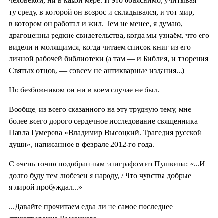
человеком, ни в какой мере. И это объяснимо, учитывая
ту среду, в которой он возрос и складывался, и тот мир,
в котором он работал и жил. Тем не менее, я думаю,
драгоценны редкие свидетельства, когда мы узнаём, что его
видели и молящимся, когда читаем список книг из его
личной рабочей библиотеки (а там — и Библия, и творения
Святых отцов, — совсем не антикварные издания...)
Но безбожником он ни в коем случае не был.
Вообще, из всего сказанного на эту трудную тему, мне
более всего дорого сердечное исследование священника
Павла Гумерова «Владимир Высоцкий. Трагедия русской
души», написанное в феврале 2012-го года.
С очень точно подобранным эпиграфом из Пушкина: «...И
долго буду тем любезен я народу, / Что чувства добрые
я лирой пробуждал...»
...Давайте прочитаем едва ли не самое последнее