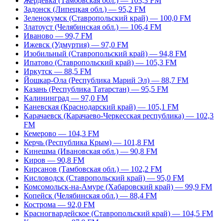
Жердевка (Тамбовская обл.) — 103,3 FM
Задонск (Липецкая обл.) — 95,2 FM
Зеленокумск (Ставропольский край) — 100,0 FM
Златоуст (Челябинская обл.) — 106,4 FM
Иваново — 99,7 FM
Ижевск (Удмуртия) — 97,0 FM
Изобильный (Ставропольский край) — 94,8 FM
Ипатово (Ставропольский край) — 105,3 FM
Иркутск — 88,5 FM
Йошкар-Ола (Республика Марий Эл) — 88,7 FM
Казань (Республика Татарстан) — 95,5 FM
Калининград — 97,0 FM
Каневская (Краснодарский край) — 105,1 FM
Карачаевск (Карачаево-Черкесская республика) — 102,3
FM
Кемерово — 104,3 FM
Керчь (Республика Крым) — 101,8 FM
Кинешма (Ивановская обл.) — 90,8 FM
Киров — 90,8 FM
Кирсанов (Тамбовская обл.) — 102,2 FM
Кисловодск (Ставропольский край) — 95,0 FM
Комсомольск-на-Амуре (Хабаровский край) — 99,9 FM
Копейск (Челябинская обл.) — 88,4 FM
Кострома — 92,0 FM
Красногвардейское (Ставропольский край) — 104,5 FM