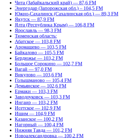
Чита (Забайкальский край) — 87,6 FM
Энергодар (Запорожская обл.) – 104,5 FM
Южно-Сахалинск (Сахалинская обл.) — 89,3 FM
Якутск — 87,9 FM
Ялта (Республика Крым) — 106,8 FM
Ярославль — 98,3 FM
Тюменская область:
Абатское — 103,8 FM
Аромашево — 103,5 FM
Байкалово — 105,5 FM
Бердюжье — 103,2 FM
Большое Сорокино — 102,7 FM
Вагай — 97,0 FM
Викулово — 103,6 FM
Голышманово — 105,4 FM
Демьянское — 102,6 FM
Ермаки — 103,3 FM
Заводоуковск — 103,3 FM
Ингаир — 103,2 FM
Исетское — 102,9 FM
Ишим — 104,9 FM
Казанское — 100,2 FM
Нагорный — 100,4 FM
Нижняя Тавда — 101,2 FM
Новоалександровка — 100,2 FM