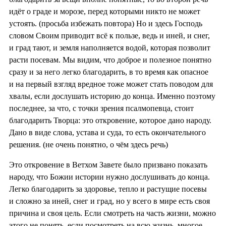
идёт о граде и морозе, перед которыми никто не может
устоять. (просьба избежать повтора) Но и здесь Господь
словом Своим приводит всё к пользе, ведь и иней, и снег,
и град тают, и земля наполняется водой, которая позволит
расти посевам. Мы видим, что доброе и полезное понятно
сразу и за него легко благодарить, в то время как опасное
и на первый взгляд вредное тоже может стать поводом для
хвалы, если дослушать историю до конца. Именно поэтому
последнее, за что, с точки зрения псалмопевца, стоит
благодарить Творца: это откровение, которое дано народу.
Дано в виде слова, устава и суда, то есть окончательного
решения. (не очень понятно, о чём здесь речь)
Это откровение в Ветхом Завете было призвано показать
народу, что Божии истории нужно дослушивать до конца.
Легко благодарить за здоровье, тепло и растущие посевы
и сложно за иней, снег и град, но у всего в мире есть своя
причина и своя цель. Если смотреть на часть жизни, можно
этого не понять, если посмотреть на всю жизнь, многое