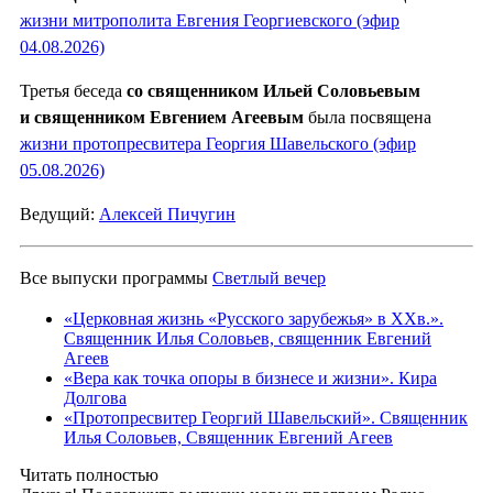
жизни митрополита Евгения Георгиевского (эфир
04.08.2026)
Третья беседа
со священником Ильей Соловьевым
и священником Евгением Агеевым
была посвящена
жизни протопресвитера Георгия Шавельского (эфир
05.08.2026)
Ведущий:
Алексей Пичугин
Все выпуски программы
Светлый вечер
«Церковная жизнь «Русского зарубежья» в ХХв.».
Священник Илья Соловьев, священник Евгений
Агеев
«Вера как точка опоры в бизнесе и жизни». Кира
Долгова
«Протопресвитер Георгий Шавельский». Священник
Илья Соловьев, Священник Евгений Агеев
Читать полностью