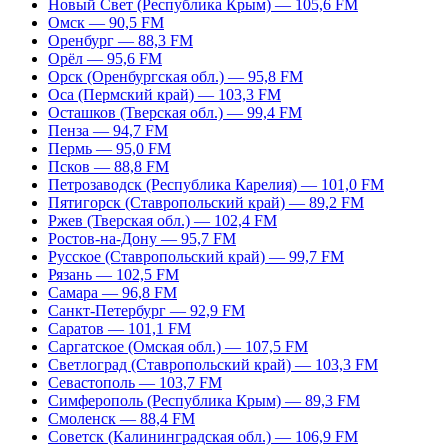
Новый Свет (Республика Крым) — 105,6 FM
Омск — 90,5 FM
Оренбург — 88,3 FM
Орёл — 95,6 FM
Орск (Оренбургская обл.) — 95,8 FM
Оса (Пермский край) — 103,3 FM
Осташков (Тверская обл.) — 99,4 FM
Пенза — 94,7 FM
Пермь — 95,0 FM
Псков — 88,8 FM
Петрозаводск (Республика Карелия) — 101,0 FM
Пятигорск (Ставропольский край) — 89,2 FM
Ржев (Тверская обл.) — 102,4 FM
Ростов-на-Дону — 95,7 FM
Русское (Ставропольский край) — 99,7 FM
Рязань — 102,5 FM
Самара — 96,8 FM
Санкт-Петербург — 92,9 FM
Саратов — 101,1 FM
Саргатское (Омская обл.) — 107,5 FM
Светлоград (Ставропольский край) — 103,3 FM
Севастополь — 103,7 FM
Симферополь (Республика Крым) — 89,3 FM
Смоленск — 88,4 FM
Советск (Калининградская обл.) — 106,9 FM