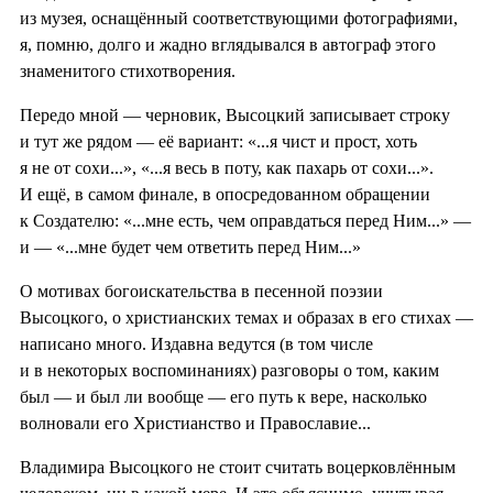
из музея, оснащённый соответствующими фотографиями,
я, помню, долго и жадно вглядывался в автограф этого
знаменитого стихотворения.
Передо мной — черновик, Высоцкий записывает строку
и тут же рядом — её вариант: «...я чист и прост, хоть
я не от сохи...», «...я весь в поту, как пахарь от сохи...».
И ещё, в самом финале, в опосредованном обращении
к Создателю: «...мне есть, чем оправдаться перед Ним...» —
и — «...мне будет чем ответить перед Ним...»
О мотивах богоискательства в песенной поэзии
Высоцкого, о христианских темах и образах в его стихах —
написано много. Издавна ведутся (в том числе
и в некоторых воспоминаниях) разговоры о том, каким
был — и был ли вообще — его путь к вере, насколько
волновали его Христианство и Православие...
Владимира Высоцкого не стоит считать воцерковлённым