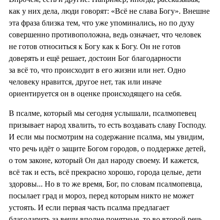
как у них дела, люди говорят: «Всё не слава Богу». Внешне
эта фраза близка тем, что уже упоминались, но по духу
совершенно противоположна, ведь означает, что человек
не готов относиться к Богу как к Богу. Он не готов
доверять и ещё решает, достоин Бог благодарности
за всё то, что происходит в его жизни или нет. Одно
человеку нравится, другое нет, так или иначе
ориентируется он в оценке происходящего на себя.
В псалме, который мы сегодня услышали, псалмопевец
призывает народ хвалить, то есть воздавать славу Господу.
И если мы посмотрим на содержание псалма, мы увидим,
что речь идёт о защите Богом городов, о поддержке детей,
о том законе, который Он дал народу своему. И кажется,
всё так и есть, всё прекрасно хорошо, города целые, дети
здоровы... Но в то же время, Бог, по словам псалмопевца,
посылает град и мороз, перед которым никто не может
устоять. И если первая часть псалма предлагает
благодарить за вещи вполне понятные, то во второй речь