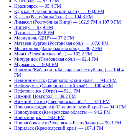
Краснодар — 87,9 FM
Красноярск — 95,4 FM
Курская (Ставропольский край) — 100,0 FM
Кызыл (Республика Тыва) — 104,8 FM
Лимасол (Республика Кипр) — 102,9 FM и 107,9 FM
Липецк — 97,9 FM
Луганск — 88,8 FM
Мариуполь (ДНР) — 97,2 FM
Матвеев Курган (Ростовская обл.) — 107,0 FM
Мелитополь (Запорожская обл.) — 96,7 FM
Миасс (Челябинская обл.) — 102,2 FM
Мичуринск (Тамбовская обл.) — 92,4 FM
Мурманск — 90,4 FM
Нальчик (Кабардино-Балкарская Республика) — 104,4
FM
Невинномысск (Ставропольский край) — 94,2 FM
Нефтекумск (Ставропольский край) — 100,4 FM
Нефтеюганск (Югра) — 92,1 FM
Нижний Новгород — 89,2 FM
Нижний Тагил (Свердловская обл.) — 97,1 FM
Новоалександровск (Ставропольский край) — 94,0 FM
Новокузнецк (Кемеровская область) — 94,2 FM
Новосибирск — 94,6 FM
Новочебоксарск (Чувашская Республика) — 90,3 FM
Норильск (Красноярский край) — 107,4 FM