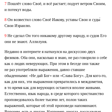
7
Пошлёт слово Своё, и всё растает; подует ветром Своим,
и потекут воды.
8
Он возвестил слово Своё Иакову, уставы Свои и суды́
Свои Израилю.
9
Не сделал Он того никакому другому народу, и судов Его
они не знают. Аллилуия.
Недавно в интернете я наткнулся на дискуссию двух
физиков. Оба они, насколько я знаю, не раз говорили о себе
как о людях неверующих. При этом в беседе они также
не раз употребляли выражения, давно ставшие
обыденными: «Не дай Бог» или «Слава Богу». Для кого-то,
как для них, эти выражения превратились в междометия,
в то время как для верующих остаются вполне живыми.
Естественно, язык народа, в среде которого христианство
проповедовалось более тысячи лет, полон таких
выражений, которые об этой проповеди напоминают.
Впрочем, есть и другие. Например, иногда, рассказывая,