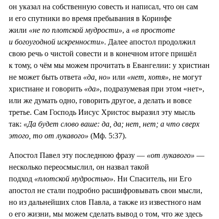
он указал на собственную совесть и написал, что он сам
и его спутники во время пребывания в Коринфе
жили
«не по плотской мудрости»
, а
«в простоте
и богоугодной искренности»
. Далее апостол продолжил
свою речь о чистой совести и в конечном итоге пришёл
к тому, о чём мы можем прочитать в Евангелии: у христиан
не может быть ответа
«да, но»
или
«нет, хотя»
, не могут
христиане и говорить
«да»
, подразумевая при этом «нет»,
или же думать одно, говорить другое, а делать и вовсе
третье. Сам Господь Иисус Христос выразил эту мысль
так:
«Да будет слово ваше: да, да; нет, нет; а что сверх
этого, то от лукавого»
(Мф. 5:37).
Апостол Павел эту последнюю фразу —
«от лукавого»
—
несколько переосмыслил, он назвал такой
подход
«плотской мудростью»
. Ни Спаситель, ни Его
апостол не стали подробно расшифровывать свои мысли,
но из дальнейших слов Павла, а также из известного нам
о его жизни, мы можем сделать вывод о том, что же здесь