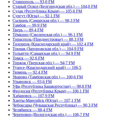
Ставрополь — 93,0 FM
Старый Оскол (Белгородская обл.) — 104,0 FM
Судак (Республика Крым) — 105,6 FM
Сургут (Югра) — 92,1 FM
Сызрань (Самарская обл.) — 98,3 FM
Тамбов — 99,9 FM
Тверь — 89,4 FM
Тёмкино (Смоленская обл.) — 96,1 FM
Тирасполь (Приднестровье) — 88,3 FM
Тихорецк (Краснодарский край) — 102,4 FM
Токмак (Запорожская обл.) — 104,9 FM
Тольятти (Самарская обл.) — 94,9 FM
Томск — 92,6 FM
Торжок (Тверская обл.) — 94,7 FM
Туапсе (Краснодарский край) — 106,5
Тюмень — 92,4 FM
Уварово (Тамбовская обл.) — 100,6 FM
Ульяновск — 93,6 FM
Уфа (Республика Башкортостан) — 98,8 FM
Феодосия (Республика Крым) — 106,1 FM
Хабаровск — 107,9 FM
Ханты-Мансийск (Югра) — 107,1 FM
Чебоксары (Чувашская Республика) — 90,3 FM
Челябинск — 88,4 FM
Череповец (Вологодская обл.) — 106,7 FM