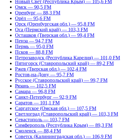
Новый Свет (Республика Крым) — 105,6 FM
Омск — 90,5 FM
Оренбург — 88,3 FM
Орёл — 95,6 FM
Орск (Оренбургская обл.) — 95,8 FM
Оса (Пермский край) — 103,3 FM
Осташков (Тверская обл.) — 99,4 FM
Пенза — 94,7 FM
Пермь — 95,0 FM
Псков — 88,8 FM
Петрозаводск (Республика Карелия) — 101,0 FM
Пятигорск (Ставропольский край) — 89,2 FM
Ржев (Тверская обл.) — 102,4 FM
Ростов-на-Дону — 95,7 FM
Русское (Ставропольский край) — 99,7 FM
Рязань — 102,5 FM
Самара — 96,8 FM
Санкт-Петербург — 92,9 FM
Саратов — 101,1 FM
Саргатское (Омская обл.) — 107,5 FM
Светлоград (Ставропольский край) — 103,3 FM
Севастополь — 103,7 FM
Симферополь (Республика Крым) — 89,3 FM
Смоленск — 88,4 FM
Советск (Калининградская обл.) — 106,9 FM