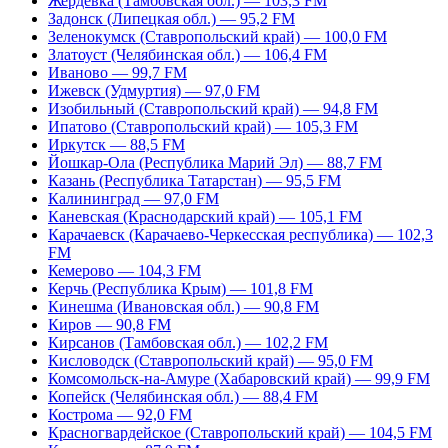
Жердевка (Тамбовская обл.) — 103,3 FM
Задонск (Липецкая обл.) — 95,2 FM
Зеленокумск (Ставропольский край) — 100,0 FM
Златоуст (Челябинская обл.) — 106,4 FM
Иваново — 99,7 FM
Ижевск (Удмуртия) — 97,0 FM
Изобильный (Ставропольский край) — 94,8 FM
Ипатово (Ставропольский край) — 105,3 FM
Иркутск — 88,5 FM
Йошкар-Ола (Республика Марий Эл) — 88,7 FM
Казань (Республика Татарстан) — 95,5 FM
Калининград — 97,0 FM
Каневская (Краснодарский край) — 105,1 FM
Карачаевск (Карачаево-Черкесская республика) — 102,3
FM
Кемерово — 104,3 FM
Керчь (Республика Крым) — 101,8 FM
Кинешма (Ивановская обл.) — 90,8 FM
Киров — 90,8 FM
Кирсанов (Тамбовская обл.) — 102,2 FM
Кисловодск (Ставропольский край) — 95,0 FM
Комсомольск-на-Амуре (Хабаровский край) — 99,9 FM
Копейск (Челябинская обл.) — 88,4 FM
Кострома — 92,0 FM
Красногвардейское (Ставропольский край) — 104,5 FM