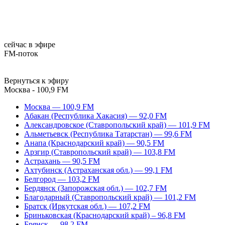
сейчас в эфире
FM-поток
Вернуться к эфиру
Москва - 100,9 FM
Москва — 100,9 FM
Абакан (Республика Хакасия) — 92,0 FM
Александровское (Ставропольский край) — 101,9 FM
Альметьевск (Республика Татарстан) — 99,6 FM
Анапа (Краснодарский край) — 90,5 FM
Арзгир (Ставропольский край) — 103,8 FM
Астрахань — 90,5 FM
Ахтубинск (Астраханская обл.) — 99,1 FM
Белгород — 103,2 FM
Бердянск (Запорожская обл.) — 102,7 FM
Благодарный (Ставропольский край) — 101,2 FM
Братск (Иркутская обл.) — 107,2 FM
Бриньковская (Краснодарский край) – 96,8 FM
Брянск — 98,2 FM