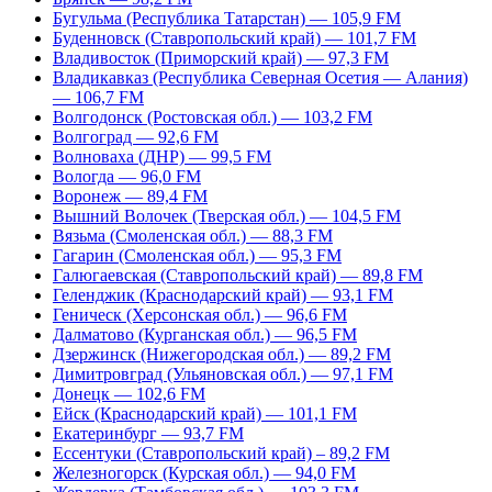
Бугульма (Республика Татарстан) — 105,9 FM
Буденновск (Ставропольский край) — 101,7 FM
Владивосток (Приморский край) — 97,3 FM
Владикавказ (Республика Северная Осетия — Алания)
— 106,7 FM
Волгодонск (Ростовская обл.) — 103,2 FM
Волгоград — 92,6 FM
Волноваха (ДНР) — 99,5 FM
Вологда — 96,0 FM
Воронеж — 89,4 FM
Вышний Волочек (Тверская обл.) — 104,5 FM
Вязьма (Смоленская обл.) — 88,3 FM
Гагарин (Смоленская обл.) — 95,3 FM
Галюгаевская (Ставропольский край) — 89,8 FM
Геленджик (Краснодарский край) — 93,1 FM
Геническ (Херсонская обл.) — 96,6 FM
Далматово (Курганская обл.) — 96,5 FM
Дзержинск (Нижегородская обл.) — 89,2 FM
Димитровград (Ульяновская обл.) — 97,1 FM
Донецк — 102,6 FM
Ейск (Краснодарский край) — 101,1 FM
Екатеринбург — 93,7 FM
Ессентуки (Ставропольский край) – 89,2 FM
Железногорск (Курская обл.) — 94,0 FM