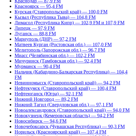
Краснодар — 87,9 FM
Красноярск — 95,4 FM
Курская (Ставропольский край) — 100,0 FM
Кызыл (Республика Тыва) — 104,8 FM
Лимасол (Республика Кипр) — 102,9 FM и 107,9 FM
Липецк — 97,9 FM
Луганск — 88,8 FM
Мариуполь (ДНР) — 97,2 FM
Матвеев Курган (Ростовская обл.) — 107,0 FM
Мелитополь (Запорожская обл.) — 96,7 FM
Миасс (Челябинская обл.) — 102,2 FM
Мичуринск (Тамбовская обл.) — 92,4 FM
Мурманск — 90,4 FM
Нальчик (Кабардино-Балкарская Республика) — 104,4
FM
Невинномысск (Ставропольский край) — 94,2 FM
Нефтекумск (Ставропольский край) — 100,4 FM
Нефтеюганск (Югра) — 92,1 FM
Нижний Новгород — 89,2 FM
Нижний Тагил (Свердловская обл.) — 97,1 FM
Новоалександровск (Ставропольский край) — 94,0 FM
Новокузнецк (Кемеровская область) — 94,2 FM
Новосибирск — 94,6 FM
Новочебоксарск (Чувашская Республика) — 90,3 FM
Норильск (Красноярский край) — 107,4 FM