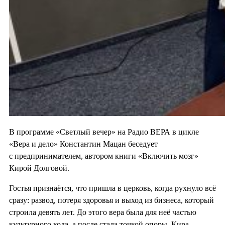
В программе «Светлый вечер» на Радио ВЕРА в цикле
«Вера и дело» Константин Мацан беседует
с предпринимателем, автором книги «Включить мозг»
Кирой Долговой.
Гостья признаётся, что пришла в церковь, когда рухнуло всё
сразу: развод, потеря здоровья и выход из бизнеса, который
строила девять лет. До этого вера была для неё частью
культурного кода, а после стала точкой опоры. Кира