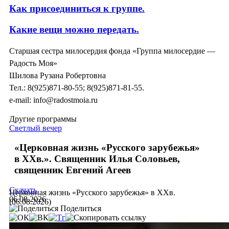
Как присоединиться к группе.
Какие вещи можно передать.
Старшая сестра милосердия фонда «Группа милосердие —
Радость Моя»
Шилова Рузана Робертовна
Тел.: 8(925)871-80-55; 8(925)871-81-55.
e-mail: info@radostmoia.ru
Другие программы
Светлый вечер
«Церковная жизнь «Русского зарубежья»
в ХХв.». Священник Илья Соловьев,
священник Евгений Агеев
Скачать
Церковная жизнь «Русского зарубежья» в ХХв.
06.08.2026
(06.08.2026)
Поделиться