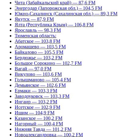
Чита (Забайкальский край) — 87,6 FM
Энергодар (Запорожская обл.) – 104,5 FM
Южно-Сахалинск (Сахалинская обл.) — 89,3 FM
Якутск — 87,9 FM
Ялта (Республика Крым) — 106,8 FM
Ярославль — 98,3 FM
Тюменская область:
Абатское — 103,8 FM
Аромашево — 103,5 FM
Байкалово — 105,5 FM
Бердюжье — 103,2 FM
Большое Сорокино — 102,7 FM
Вагай — 97,0 FM
Викулово — 103,6 FM
Голышманово — 105,4 FM
Демьянское — 102,6 FM
Ермаки — 103,3 FM
Заводоуковск — 103,3 FM
Ингаир — 103,2 FM
Исетское — 102,9 FM
Ишим — 104,9 FM
Казанское — 100,2 FM
Нагорный — 100,4 FM
Нижняя Тавда — 101,2 FM
Новоалександровка — 100,2 FM