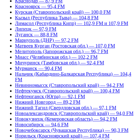
Краснодар — 87,9 FM
Красноярск — 95,4 FM
Курская (Ставропольский край) — 100,0 FM
Кызыл (Республика Тыва) — 104,8 FM
Лимасол (Республика Кипр) — 102,9 FM и 107,9 FM
Липецк — 97,9 FM
Луганск — 88,8 FM
Мариуполь (ДНР) — 97,2 FM
Матвеев Курган (Ростовская обл.) — 107,0 FM
Мелитополь (Запорожская обл.) — 96,7 FM
Миасс (Челябинская обл.) — 102,2 FM
Мичуринск (Тамбовская обл.) — 92,4 FM
Мурманск — 90,4 FM
Нальчик (Кабардино-Балкарская Республика) — 104,4
FM
Невинномысск (Ставропольский край) — 94,2 FM
Нефтекумск (Ставропольский край) — 100,4 FM
Нефтеюганск (Югра) — 92,1 FM
Нижний Новгород — 89,2 FM
Нижний Тагил (Свердловская обл.) — 97,1 FM
Новоалександровск (Ставропольский край) — 94,0 FM
Новокузнецк (Кемеровская область) — 94,2 FM
Новосибирск — 94,6 FM
Новочебоксарск (Чувашская Республика) — 90,3 FM
Норильск (Красноярский край) — 107,4 FM