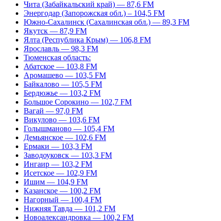
Чита (Забайкальский край) — 87,6 FM
Энергодар (Запорожская обл.) – 104,5 FM
Южно-Сахалинск (Сахалинская обл.) — 89,3 FM
Якутск — 87,9 FM
Ялта (Республика Крым) — 106,8 FM
Ярославль — 98,3 FM
Тюменская область:
Абатское — 103,8 FM
Аромашево — 103,5 FM
Байкалово — 105,5 FM
Бердюжье — 103,2 FM
Большое Сорокино — 102,7 FM
Вагай — 97,0 FM
Викулово — 103,6 FM
Голышманово — 105,4 FM
Демьянское — 102,6 FM
Ермаки — 103,3 FM
Заводоуковск — 103,3 FM
Ингаир — 103,2 FM
Исетское — 102,9 FM
Ишим — 104,9 FM
Казанское — 100,2 FM
Нагорный — 100,4 FM
Нижняя Тавда — 101,2 FM
Новоалександровка — 100,2 FM