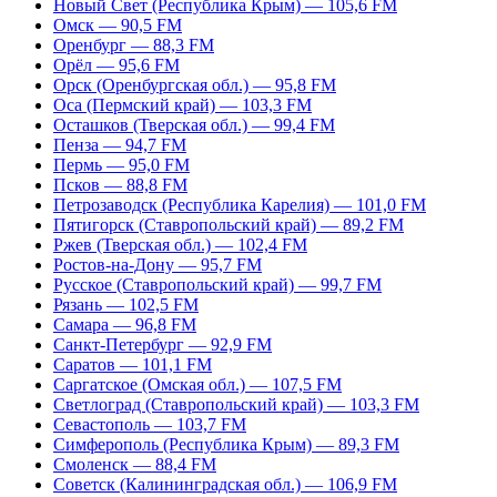
Новый Свет (Республика Крым) — 105,6 FM
Омск — 90,5 FM
Оренбург — 88,3 FM
Орёл — 95,6 FM
Орск (Оренбургская обл.) — 95,8 FM
Оса (Пермский край) — 103,3 FM
Осташков (Тверская обл.) — 99,4 FM
Пенза — 94,7 FM
Пермь — 95,0 FM
Псков — 88,8 FM
Петрозаводск (Республика Карелия) — 101,0 FM
Пятигорск (Ставропольский край) — 89,2 FM
Ржев (Тверская обл.) — 102,4 FM
Ростов-на-Дону — 95,7 FM
Русское (Ставропольский край) — 99,7 FM
Рязань — 102,5 FM
Самара — 96,8 FM
Санкт-Петербург — 92,9 FM
Саратов — 101,1 FM
Саргатское (Омская обл.) — 107,5 FM
Светлоград (Ставропольский край) — 103,3 FM
Севастополь — 103,7 FM
Симферополь (Республика Крым) — 89,3 FM
Смоленск — 88,4 FM
Советск (Калининградская обл.) — 106,9 FM