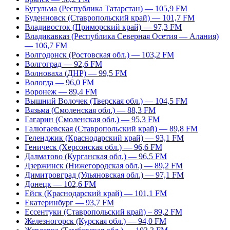
Бугульма (Республика Татарстан) — 105,9 FM
Буденновск (Ставропольский край) — 101,7 FM
Владивосток (Приморский край) — 97,3 FM
Владикавказ (Республика Северная Осетия — Алания)
— 106,7 FM
Волгодонск (Ростовская обл.) — 103,2 FM
Волгоград — 92,6 FM
Волноваха (ДНР) — 99,5 FM
Вологда — 96,0 FM
Воронеж — 89,4 FM
Вышний Волочек (Тверская обл.) — 104,5 FM
Вязьма (Смоленская обл.) — 88,3 FM
Гагарин (Смоленская обл.) — 95,3 FM
Галюгаевская (Ставропольский край) — 89,8 FM
Геленджик (Краснодарский край) — 93,1 FM
Геническ (Херсонская обл.) — 96,6 FM
Далматово (Курганская обл.) — 96,5 FM
Дзержинск (Нижегородская обл.) — 89,2 FM
Димитровград (Ульяновская обл.) — 97,1 FM
Донецк — 102,6 FM
Ейск (Краснодарский край) — 101,1 FM
Екатеринбург — 93,7 FM
Ессентуки (Ставропольский край) – 89,2 FM
Железногорск (Курская обл.) — 94,0 FM