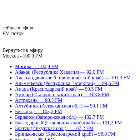
сейчас в эфире
FM-поток
Вернуться к эфиру
Москва - 100,9 FM
Москва — 100,9 FM
Абакан (Республика Хакасия) — 92,0 FM
Александровское (Ставропольский край) — 101,9 FM
Альметьевск (Республика Татарстан) — 99,6 FM
Анапа (Краснодарский край) — 90,5 FM
Арзгир (Ставропольский край) — 103,8 FM
Астрахань — 90,5 FM
Ахтубинск (Астраханская обл.) — 99,1 FM
Белгород — 103,2 FM
Бердянск (Запорожская обл.) — 102,7 FM
Благодарный (Ставропольский край) — 101,2 FM
Братск (Иркутская обл.) — 107,2 FM
Бриньковская (Краснодарский край) – 96,8 FM
Брянск — 98,2 FM