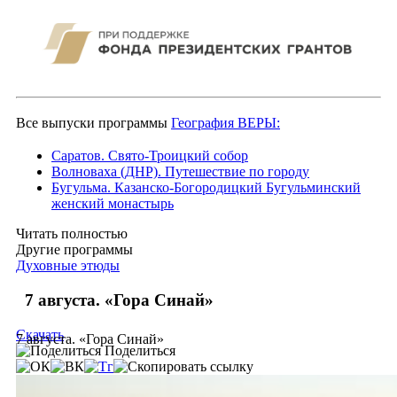
Все выпуски программы
География ВЕРЫ:
Саратов. Свято-Троицкий собор
Волноваха (ДНР). Путешествие по городу
Бугульма. Казанско-Богородицкий Бугульминский
женский монастырь
Читать полностью
Другие программы
Духовные этюды
7 августа. «Гора Синай»
Скачать
7 августа. «Гора Синай»
Поделиться