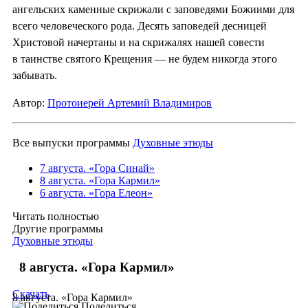
ангельских каменные скрижали с заповедями Божиими для
всего человеческого рода. Десять заповедей десницей
Христовой начертаны и на скрижалях нашей совести
в таинстве святого Крещения — не будем никогда этого
забывать.
Автор:
Протоиерей Артемий Владимиров
Все выпуски программы
Духовные этюды
7 августа. «Гора Синай»
8 августа. «Гора Кармил»
6 августа. «Гора Елеон»
Читать полностью
Другие программы
Духовные этюды
8 августа. «Гора Кармил»
Скачать
8 августа. «Гора Кармил»
Поделиться