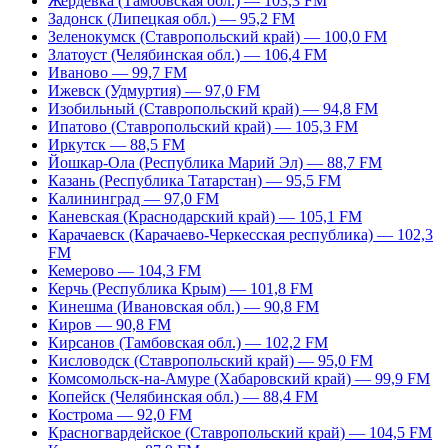
Жердевка (Тамбовская обл.) — 103,3 FM
Задонск (Липецкая обл.) — 95,2 FM
Зеленокумск (Ставропольский край) — 100,0 FM
Златоуст (Челябинская обл.) — 106,4 FM
Иваново — 99,7 FM
Ижевск (Удмуртия) — 97,0 FM
Изобильный (Ставропольский край) — 94,8 FM
Ипатово (Ставропольский край) — 105,3 FM
Иркутск — 88,5 FM
Йошкар-Ола (Республика Марий Эл) — 88,7 FM
Казань (Республика Татарстан) — 95,5 FM
Калининград — 97,0 FM
Каневская (Краснодарский край) — 105,1 FM
Карачаевск (Карачаево-Черкесская республика) — 102,3
FM
Кемерово — 104,3 FM
Керчь (Республика Крым) — 101,8 FM
Кинешма (Ивановская обл.) — 90,8 FM
Киров — 90,8 FM
Кирсанов (Тамбовская обл.) — 102,2 FM
Кисловодск (Ставропольский край) — 95,0 FM
Комсомольск-на-Амуре (Хабаровский край) — 99,9 FM
Копейск (Челябинская обл.) — 88,4 FM
Кострома — 92,0 FM
Красногвардейское (Ставропольский край) — 104,5 FM