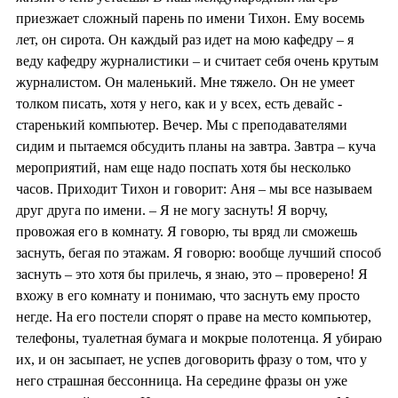
приезжает сложный парень по имени Тихон. Ему восемь
лет, он сирота. Он каждый раз идет на мою кафедру – я
веду кафедру журналистики – и считает себя очень крутым
журналистом. Он маленький. Мне тяжело. Он не умеет
толком писать, хотя у него, как и у всех, есть девайс -
старенький компьютер. Вечер. Мы с преподавателями
сидим и пытаемся обсудить планы на завтра. Завтра – куча
мероприятий, нам еще надо поспать хотя бы несколько
часов. Приходит Тихон и говорит: Аня – мы все называем
друг друга по имени. – Я не могу заснуть! Я ворчу,
провожая его в комнату. Я говорю, ты вряд ли сможешь
заснуть, бегая по этажам. Я говорю: вообще лучший способ
заснуть – это хотя бы прилечь, я знаю, это – проверено! Я
вхожу в его комнату и понимаю, что заснуть ему просто
негде. На его постели спорят о праве на место компьютер,
телефоны, туалетная бумага и мокрые полотенца. Я убираю
их, и он засыпает, не успев договорить фразу о том, что у
него страшная бессонница. На середине фразы он уже