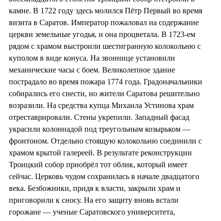
камне. В 1722 году здесь молился Пётр Первый во время
визита в Саратов. Император пожаловал на содержание
церкви земельные угодья, и она процветала. В 1723-ем
рядом с храмом выстроили шестигранную колокольню с
куполом в виде конуса. На звоннице установили
механические часы с боем. Великолепное здание
пострадало во время пожара 1774 года. Градоначальники
собирались его снести, но жители Саратова решительно
возразили. На средства купца Михаила Устинова храм
отреставрировали. Стены укрепили. Западный фасад
украсили колоннадой под треугольным козырьком —
фронтоном. Отдельно стоящую колокольню соединили с
храмом крытой галереей. В результате реконструкции
Троицкий собор приобрёл тот облик, который имеет
сейчас. Церковь чудом сохранилась в начале двадцатого
века. Безбожники, придя к власти, закрыли храм и
приговорили к сносу. На его защиту вновь встали
горожане — ученые Саратовского университета,