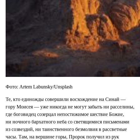
Фото: Artem Labunsky/Unsplash
Те, кто единожды совершили восхождение на Синай —
гору Моисея — уже никогда не могут забыть ни расселины,
где боговидец созерцал непостижимое шествие Божие,
ни ночного бархатного неба со светящимися письменами
из созвездий, ни таинственного безмолвия в рассветные
часы. Там, на вершине горы, Пророк получил из рук