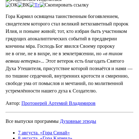
Гора Кармил освящена таинственным богоявлением,
свидетелем которого стал великий ветхозаветный пророк
Илия, и поныне живой; тот, кто избран быть участником
грядущих апокалиптических событий в преддверии
кончины мiра. Господь Бог явился Своему пророку
не в огне, не в вихре, не в землетрясении, но
«в тихом
веянии ветерка»...
Этот ветерок есть благодать Святого
Духа Утешителя, присутствие которой познаётся и нами —
по тишине сердечной, внутренних кротости и смирению,
свободе ума от помыслов и мечтаний, по молитвенной
устремлённости нашего духа к Создателю.
Автор:
Протоиерей Артемий Владимиров
Все выпуски программы
Духовные этюды
7 августа. «Гора Синай»
8 августа. «Гора Кармил»