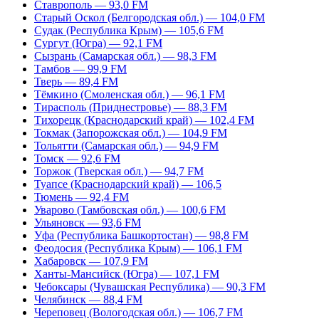
Ставрополь — 93,0 FM
Старый Оскол (Белгородская обл.) — 104,0 FM
Судак (Республика Крым) — 105,6 FM
Сургут (Югра) — 92,1 FM
Сызрань (Самарская обл.) — 98,3 FM
Тамбов — 99,9 FM
Тверь — 89,4 FM
Тёмкино (Смоленская обл.) — 96,1 FM
Тирасполь (Приднестровье) — 88,3 FM
Тихорецк (Краснодарский край) — 102,4 FM
Токмак (Запорожская обл.) — 104,9 FM
Тольятти (Самарская обл.) — 94,9 FM
Томск — 92,6 FM
Торжок (Тверская обл.) — 94,7 FM
Туапсе (Краснодарский край) — 106,5
Тюмень — 92,4 FM
Уварово (Тамбовская обл.) — 100,6 FM
Ульяновск — 93,6 FM
Уфа (Республика Башкортостан) — 98,8 FM
Феодосия (Республика Крым) — 106,1 FM
Хабаровск — 107,9 FM
Ханты-Мансийск (Югра) — 107,1 FM
Чебоксары (Чувашская Республика) — 90,3 FM
Челябинск — 88,4 FM
Череповец (Вологодская обл.) — 106,7 FM