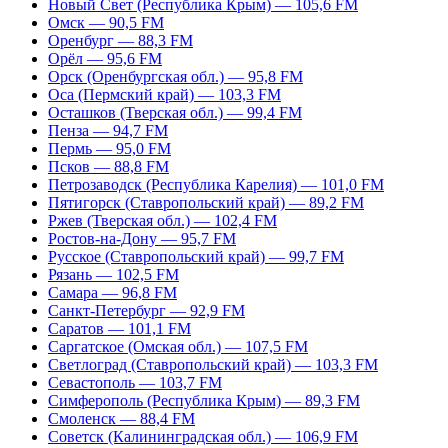
Новый Свет (Республика Крым) — 105,6 FM
Омск — 90,5 FM
Оренбург — 88,3 FM
Орёл — 95,6 FM
Орск (Оренбургская обл.) — 95,8 FM
Оса (Пермский край) — 103,3 FM
Осташков (Тверская обл.) — 99,4 FM
Пенза — 94,7 FM
Пермь — 95,0 FM
Псков — 88,8 FM
Петрозаводск (Республика Карелия) — 101,0 FM
Пятигорск (Ставропольский край) — 89,2 FM
Ржев (Тверская обл.) — 102,4 FM
Ростов-на-Дону — 95,7 FM
Русское (Ставропольский край) — 99,7 FM
Рязань — 102,5 FM
Самара — 96,8 FM
Санкт-Петербург — 92,9 FM
Саратов — 101,1 FM
Саргатское (Омская обл.) — 107,5 FM
Светлоград (Ставропольский край) — 103,3 FM
Севастополь — 103,7 FM
Симферополь (Республика Крым) — 89,3 FM
Смоленск — 88,4 FM
Советск (Калининградская обл.) — 106,9 FM