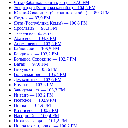
Чита (Забайкальский край) — 87,6 FM
Энергодар (Запорожская обл.) – 104,5 FM
Южно-Сахалинск (Сахалинская обл.) — 89,3 FM
Якутск — 87,9 FM
Ялта (Республика Крым) — 106,8 FM
Ярославль — 98,3 FM
Тюменская область:
Абатское — 103,8 FM
Аромашево — 103,5 FM
Байкалово — 105,5 FM
Бердюжье — 103,2 FM
Большое Сорокино — 102,7 FM
Вагай — 97,0 FM
Викулово — 103,6 FM
Голышманово — 105,4 FM
Демьянское — 102,6 FM
Ермаки — 103,3 FM
Заводоуковск — 103,3 FM
Ингаир — 103,2 FM
Исетское — 102,9 FM
Ишим — 104,9 FM
Казанское — 100,2 FM
Нагорный — 100,4 FM
Нижняя Тавда — 101,2 FM
Новоалександровка — 100,2 FM