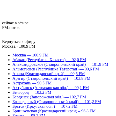
сейчас в эфире
FM-поток
Вернуться к эфиру
Москва - 100,9 FM
Москва — 100,9 FM
Абакан (Республика Хакасия) — 92,0 FM
Александровское (Ставропольский край) — 101,9 FM
Альметьевск (Республика Татарстан) — 99,6 FM
Анапа (Краснодарский край) — 90,5 FM
Арзгир (Ставропольский край) — 103,8 FM
Астрахань — 90,5 FM
Ахтубинск (Астраханская обл.) — 99,1 FM
Белгород — 103,2 FM
Бердянск (Запорожская обл.) — 102,7 FM
Благодарный (Ставропольский край) — 101,2 FM
Братск (Иркутская обл.) — 107,2 FM
Бриньковская (Краснодарский край) – 96,8 FM
Брянск — 98,2 FM