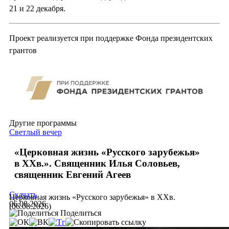
21 и 22 декабря.
Проект реализуется при поддержке Фонда президентских
грантов
Другие программы
Светлый вечер
«Церковная жизнь «Русского зарубежья»
в ХХв.». Священник Илья Соловьев,
священник Евгений Агеев
Скачать
Церковная жизнь «Русского зарубежья» в ХХв.
06.08.2026
(06.08.2026)
Поделиться