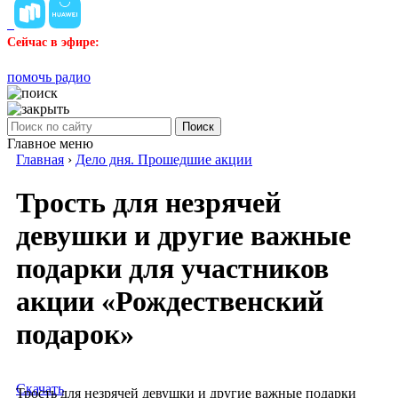
Сейчас в эфире:
помочь радио
Поиск
Главное меню
Главная
›
Дело дня. Прошедшие акции
Трость для незрячей
девушки и другие важные
подарки для участников
акции «Рождественский
подарок»
Скачать
Трость для незрячей девушки и другие важные подарки