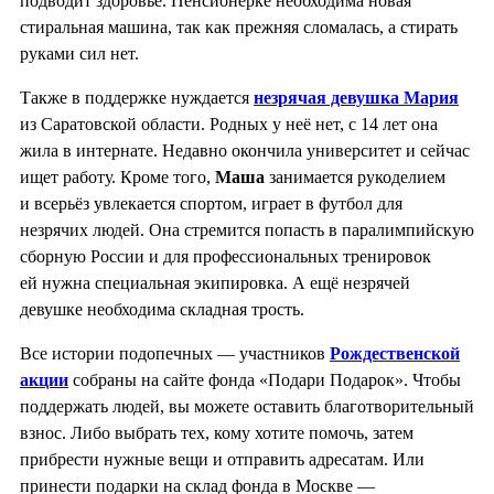
подводит здоровье. Пенсионерке необходима новая
стиральная машина, так как прежняя сломалась, а стирать
руками сил нет.
Также в поддержке нуждается
незрячая девушка Мария
из Саратовской области. Родных у неё нет, с 14 лет она
жила в интернате. Недавно окончила университет и сейчас
ищет работу. Кроме того,
Маша
занимается рукоделием
и всерьёз увлекается спортом, играет в футбол для
незрячих людей. Она стремится попасть в паралимпийскую
сборную России и для профессиональных тренировок
ей нужна специальная экипировка. А ещё незрячей
девушке необходима складная трость.
Все истории подопечных — участников
Рождественской
акции
собраны на сайте фонда «Подари Подарок». Чтобы
поддержать людей, вы можете оставить благотворительный
взнос. Либо выбрать тех, кому хотите помочь, затем
прибрести нужные вещи и отправить адресатам. Или
принести подарки на склад фонда в Москве —