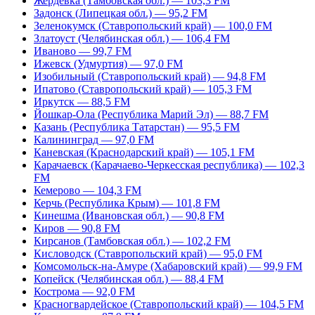
Жердевка (Тамбовская обл.) — 103,3 FM
Задонск (Липецкая обл.) — 95,2 FM
Зеленокумск (Ставропольский край) — 100,0 FM
Златоуст (Челябинская обл.) — 106,4 FM
Иваново — 99,7 FM
Ижевск (Удмуртия) — 97,0 FM
Изобильный (Ставропольский край) — 94,8 FM
Ипатово (Ставропольский край) — 105,3 FM
Иркутск — 88,5 FM
Йошкар-Ола (Республика Марий Эл) — 88,7 FM
Казань (Республика Татарстан) — 95,5 FM
Калининград — 97,0 FM
Каневская (Краснодарский край) — 105,1 FM
Карачаевск (Карачаево-Черкесская республика) — 102,3
FM
Кемерово — 104,3 FM
Керчь (Республика Крым) — 101,8 FM
Кинешма (Ивановская обл.) — 90,8 FM
Киров — 90,8 FM
Кирсанов (Тамбовская обл.) — 102,2 FM
Кисловодск (Ставропольский край) — 95,0 FM
Комсомольск-на-Амуре (Хабаровский край) — 99,9 FM
Копейск (Челябинская обл.) — 88,4 FM
Кострома — 92,0 FM
Красногвардейское (Ставропольский край) — 104,5 FM