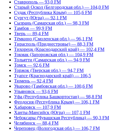
Ставрополь — 93,0 FM
Старый Оскол (Белгородская обл.) — 104,0 FM
Судак (Республика Крым) — 105,6 FM
Сургут (Югра) — 92,1 FM
Сызрань (Самарская обл.) — 98,3 FM
Тамбов — 99,9 FM
Тверь — 89,4 FM
Тёмкино (Смоленская обл.) — 96,1 FM
Тирасполь (Приднестровье) — 88,3 FM
Тихорецк (Краснодарский край) — 102,4 FM
Токмак (Запорожская обл.) — 104,9 FM
Тольятти (Самарская обл.) — 94,9 FM
Томск — 92,6 FM
Торжок (Тверская обл.) — 94,7 FM
Туапсе (Краснодарский край) — 106,5
Тюмень — 92,4 FM
Уварово (Тамбовская обл.) — 100,6 FM
Ульяновск — 93,6 FM
Уфа (Республика Башкортостан) — 98,8 FM
Феодосия (Республика Крым) — 106,1 FM
Хабаровск — 107,9 FM
Ханты-Мансийск (Югра) — 107,1 FM
Чебоксары (Чувашская Республика) — 90,3 FM
Челябинск — 88,4 FM
Череповец (Вологодская обл.) — 106,7 FM