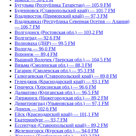
Бугульма (Республика Татарстан) — 105,9 FM
Буденновск (Ставропольский край) — 101,7 FM
Владивосток (Приморский край) — 97,3 FM
Владикавказ (Республика Северная Осетия — Алания)
— 106,7 FM
Волгодонск (Ростовская обл.) — 103,2 FM
Волгоград — 92,6 FM
Волноваха (ДНР) — 99,5 FM
Вологда — 96,0 FM
Воронеж — 89,4 FM
Вышний Волочек (Тверская обл.) — 104,5 FM
Вязьма (Смоленская обл.) — 88,3 FM
Гагарин (Смоленская обл.) — 95,3 FM
Галюгаевская (Ставропольский край) — 89,8 FM
Геленджик (Краснодарский край) — 93,1 FM
Геническ (Херсонская обл.) — 96,6 FM
Далматово (Курганская обл.) — 96,5 FM
Дзержинск (Нижегородская обл.) — 89,2 FM
Димитровград (Ульяновская обл.) — 97,1 FM
Донецк — 102,6 FM
Ейск (Краснодарский край) — 101,1 FM
Екатеринбург — 93,7 FM
Ессентуки (Ставропольский край) – 89,2 FM
Железногорск (Курская обл.) — 94,0 FM