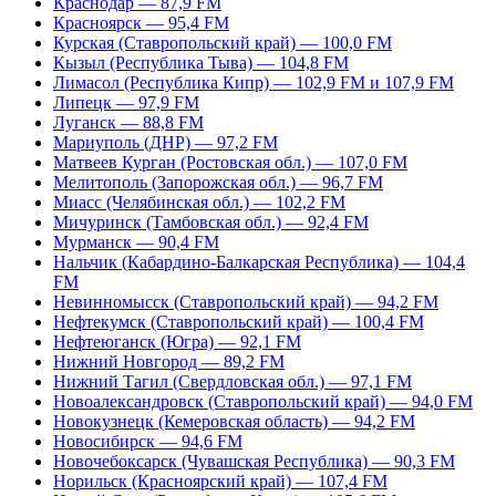
Краснодар — 87,9 FM
Красноярск — 95,4 FM
Курская (Ставропольский край) — 100,0 FM
Кызыл (Республика Тыва) — 104,8 FM
Лимасол (Республика Кипр) — 102,9 FM и 107,9 FM
Липецк — 97,9 FM
Луганск — 88,8 FM
Мариуполь (ДНР) — 97,2 FM
Матвеев Курган (Ростовская обл.) — 107,0 FM
Мелитополь (Запорожская обл.) — 96,7 FM
Миасс (Челябинская обл.) — 102,2 FM
Мичуринск (Тамбовская обл.) — 92,4 FM
Мурманск — 90,4 FM
Нальчик (Кабардино-Балкарская Республика) — 104,4
FM
Невинномысск (Ставропольский край) — 94,2 FM
Нефтекумск (Ставропольский край) — 100,4 FM
Нефтеюганск (Югра) — 92,1 FM
Нижний Новгород — 89,2 FM
Нижний Тагил (Свердловская обл.) — 97,1 FM
Новоалександровск (Ставропольский край) — 94,0 FM
Новокузнецк (Кемеровская область) — 94,2 FM
Новосибирск — 94,6 FM
Новочебоксарск (Чувашская Республика) — 90,3 FM
Норильск (Красноярский край) — 107,4 FM