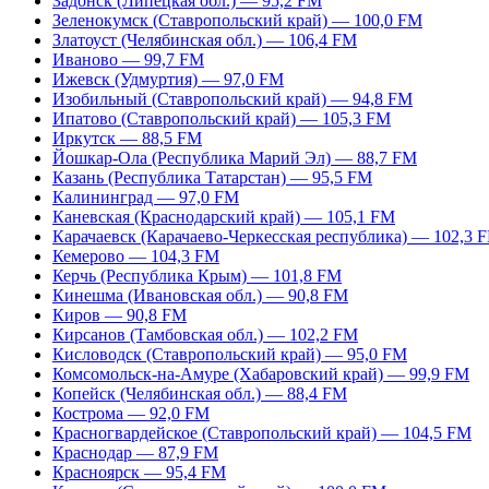
Задонск (Липецкая обл.) — 95,2 FM
Зеленокумск (Ставропольский край) — 100,0 FM
Златоуст (Челябинская обл.) — 106,4 FM
Иваново — 99,7 FM
Ижевск (Удмуртия) — 97,0 FM
Изобильный (Ставропольский край) — 94,8 FM
Ипатово (Ставропольский край) — 105,3 FM
Иркутск — 88,5 FM
Йошкар-Ола (Республика Марий Эл) — 88,7 FM
Казань (Республика Татарстан) — 95,5 FM
Калининград — 97,0 FM
Каневская (Краснодарский край) — 105,1 FM
Карачаевск (Карачаево-Черкесская республика) — 102,3 
Кемерово — 104,3 FM
Керчь (Республика Крым) — 101,8 FM
Кинешма (Ивановская обл.) — 90,8 FM
Киров — 90,8 FM
Кирсанов (Тамбовская обл.) — 102,2 FM
Кисловодск (Ставропольский край) — 95,0 FM
Комсомольск-на-Амуре (Хабаровский край) — 99,9 FM
Копейск (Челябинская обл.) — 88,4 FM
Кострома — 92,0 FM
Красногвардейское (Ставропольский край) — 104,5 FM
Краснодар — 87,9 FM
Красноярск — 95,4 FM