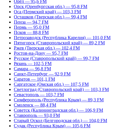
Орёл — 95,6 FM
Орск (Оренбургская обл.) — 95,8 FM
Оса (Пермский край) — 103,3 FM
Осташков (Тверская обл.) — 99,4 FM
Пенза — 94,7 FM
Пермь — 95,0 FM
Псков — 88,8 FM
Петрозаводск (Республика Карелия) — 101,0 FM
Пятигорск (Ставропольский край) — 89,2 FM
Ржев (Тверская обл.) — 102,4 FM
Ростов-на-Дону — 95,7 FM
Русское (Ставропольский край) — 99,7 FM
Рязань — 102,5 FM
Самара — 96,8 FM
Санкт-Петербург — 92,9 FM
Саратов — 101,1 FM
Саргатское (Омская обл.) — 107,5 FM
Светлоград (Ставропольский край) — 103,3 FM
Севастополь — 103,7 FM
Симферополь (Республика Крым) — 89,3 FM
Смоленск — 88,4 FM
Советск (Калининградская обл.) — 106,9 FM
Ставрополь — 93,0 FM
Старый Оскол (Белгородская обл.) — 104,0 FM
Судак (Республика Крым) — 105,6 FM