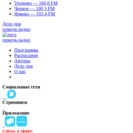
Упорово — 106,8 FM
Черное — 100,3 FM
Ярково — 103,4 FM
Дело дня
помочь радио
помочь радио
Программы
Расписание
Авторы
Дело дня
О нас
Социальные сети
Стриминги
Приложение
Сейчас в эфире: