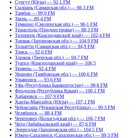
Сургут (Югра) — 92,1 FM
Сызрань (Самарская обл.) — 98,3 FM
Тамбов — 99,9 FM
Тверь — 89,4 FM
Тёмкино (Смоленская обл.) — 96,1 FM
Тирасполь (Приднестровье) — 88,3 FM
Тихорецк (Краснодарский край) — 102,4 FM
Токмак (Запорожская обл.) — 104,9 FM
Тольятти (Самарская обл.) — 94,9 FM
Томск — 92,6 FM
Торжок (Тверская обл.) — 94,7 FM
Туапсе (Краснодарский край) — 106,5
Тюмень — 92,4 FM
Уварово (Тамбовская обл.) — 100,6 FM
Ульяновск — 93,6 FM
Уфа (Республика Башкортостан) — 98,8 FM
Феодосия (Республика Крым) — 106,1 FM
Хабаровск — 107,9 FM
Ханты-Мансийск (Югра) — 107,1 FM
Чебоксары (Чувашская Республика) — 90,3 FM
Челябинск — 88,4 FM
Череповец (Вологодская обл.) — 106,7 FM
Чита (Забайкальский край) — 87,6 FM
Энергодар (Запорожская обл.) – 104,5 FM
Южно-Сахалинск (Сахалинская обл.) — 89,3 FM