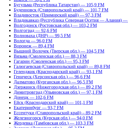
Бугульма (Республика Татарстан) — 105,9 FM
Буденновск (Ставропольский край) — 101,7 FM
Владивосток (Приморский край) — 97,3 FM
Владикавказ (Республика Северная Осетия — Алания) —
Волгодонск (Ростовская обл.) — 103,2 FM
Волгоград — 92,6 FM
Волноваха (ДНР) — 99,5 FM
Вологда — 96,0 FM
Воронеж — 89,4 FM
Вышний Волочек (Тверская обл.) — 104,5 FM
Вязьма (Смоленская обл.) — 88,3 FM
Гагарин (Смоленская обл.) — 95,3 FM
Галюгаевская (Ставропольский край) — 89,8 FM
Геленджик (Краснодарский край) — 93,1 FM
Геническ (Херсонская обл.) — 96,6 FM
Далматово (Курганская обл.) — 96,5 FM
Дзержинск (Нижегородская обл.) — 89,2 FM
Димитровград (Ульяновская обл.) — 97,1 FM
Донецк — 102,6 FM
Ейск (Краснодарский край) — 101,1 FM
Екатеринбург — 93,7 FM
Ессентуки (Ставропольский край) – 89,2 FM
Железногорск (Курская обл.) — 94,0 FM
Жердевка (Тамбовская обл.) — 103,3 FM