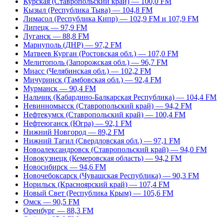
Курская (Ставропольский край) — 100,0 FM
Кызыл (Республика Тыва) — 104,8 FM
Лимасол (Республика Кипр) — 102,9 FM и 107,9 FM
Липецк — 97,9 FM
Луганск — 88,8 FM
Мариуполь (ДНР) — 97,2 FM
Матвеев Курган (Ростовская обл.) — 107,0 FM
Мелитополь (Запорожская обл.) — 96,7 FM
Миасс (Челябинская обл.) — 102,2 FM
Мичуринск (Тамбовская обл.) — 92,4 FM
Мурманск — 90,4 FM
Нальчик (Кабардино-Балкарская Республика) — 104,4 FM
Невинномысск (Ставропольский край) — 94,2 FM
Нефтекумск (Ставропольский край) — 100,4 FM
Нефтеюганск (Югра) — 92,1 FM
Нижний Новгород — 89,2 FM
Нижний Тагил (Свердловская обл.) — 97,1 FM
Новоалександровск (Ставропольский край) — 94,0 FM
Новокузнецк (Кемеровская область) — 94,2 FM
Новосибирск — 94,6 FM
Новочебоксарск (Чувашская Республика) — 90,3 FM
Норильск (Красноярский край) — 107,4 FM
Новый Свет (Республика Крым) — 105,6 FM
Омск — 90,5 FM
Оренбург — 88,3 FM