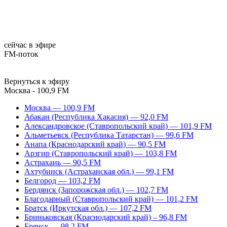
сейчас в эфире
FM-поток
Вернуться к эфиру
Москва - 100,9 FM
Москва — 100,9 FM
Абакан (Республика Хакасия) — 92,0 FM
Александровское (Ставропольский край) — 101,9 FM
Альметьевск (Республика Татарстан) — 99,6 FM
Анапа (Краснодарский край) — 90,5 FM
Арзгир (Ставропольский край) — 103,8 FM
Астрахань — 90,5 FM
Ахтубинск (Астраханская обл.) — 99,1 FM
Белгород — 103,2 FM
Бердянск (Запорожская обл.) — 102,7 FM
Благодарный (Ставропольский край) — 101,2 FM
Братск (Иркутская обл.) — 107,2 FM
Бриньковская (Краснодарский край) – 96,8 FM
Брянск — 98,2 FM