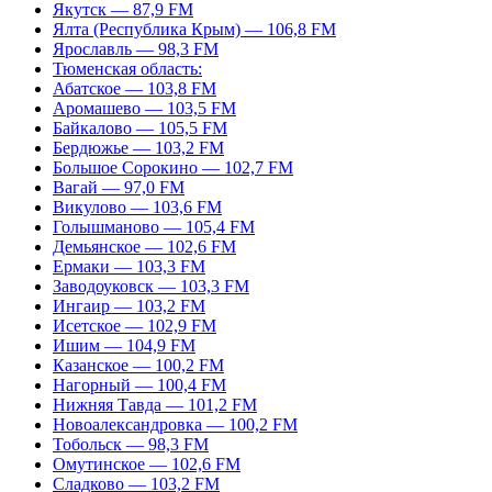
Якутск — 87,9 FM
Ялта (Республика Крым) — 106,8 FM
Ярославль — 98,3 FM
Тюменская область:
Абатское — 103,8 FM
Аромашево — 103,5 FM
Байкалово — 105,5 FM
Бердюжье — 103,2 FM
Большое Сорокино — 102,7 FM
Вагай — 97,0 FM
Викулово — 103,6 FM
Голышманово — 105,4 FM
Демьянское — 102,6 FM
Ермаки — 103,3 FM
Заводоуковск — 103,3 FM
Ингаир — 103,2 FM
Исетское — 102,9 FM
Ишим — 104,9 FM
Казанское — 100,2 FM
Нагорный — 100,4 FM
Нижняя Тавда — 101,2 FM
Новоалександровка — 100,2 FM
Тобольск — 98,3 FM
Омутинское — 102,6 FM
Сладково — 103,2 FM