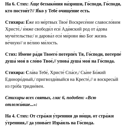
На 6. Стих: А́ще беззако́ния на́зриши, Го́споди, Го́споди,
кто постои́т?// Я́ко у Тебе́ очище́ние есть.
Стихира: Е́
же из ме́ртвых Твое́ Воскресе́ние славосло́вим
Христе́,/ и́мже свободи́л еси́ Ада́мский род от а́дова
мучи́тельства:/ и дарова́л еси́ ми́рови я́ко Бог жизнь
ве́чную// и ве́лию ми́лость.
Стих: И́мене ра́ди Твоего́ потерпе́х Тя, Го́споди, потерпе́
душа́ моя́ в сло́во Твое́,// упова́ душа́ моя́ на Го́спода.
Стихира: С
ла́ва Тебе́, Христе́ Спа́се,/ Сы́не Бо́жий
Единоро́дный,/ пригвозди́выйся на Кресте́,// и воскресы́й
из гро́ба тридне́вен.
Стихиры всех святых, глас 6, подобен: «Всю
отложи́вше...»:
На 4. Стих: От стра́жи у́тренния до но́щи, от стра́жи
у́тренния,// да упова́ет Изра́иль на Го́спода.