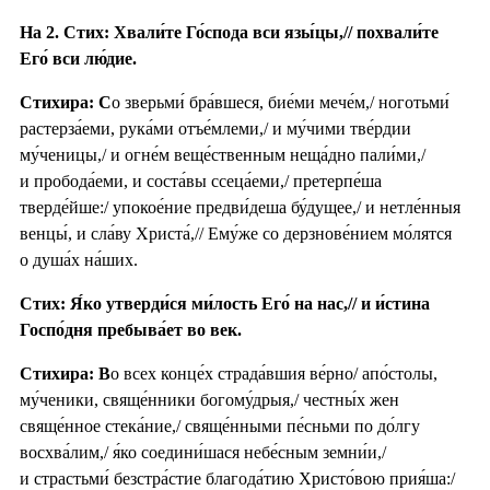
На 2. Стих: Хвали́те Го́спода вси язы́цы,// похвали́те
Его́ вси лю́дие.
Стихира:
С
о зверьми́ бра́вшеся, бие́ми мече́м,/ ноготьми́
растерза́еми, рука́ми отъе́млеми,/ и му́чими тве́рдии
му́ченицы,/ и огне́м веще́ственным неща́дно пали́ми,/
и пробода́еми, и соста́вы ссеца́еми,/ претерпе́ша
тверде́йше:/ упокое́ние предви́деша бу́дущее,/ и нетле́нныя
венцы́, и сла́ву Христа́,// Ему́же со дерзнове́нием мо́лятся
о душа́х на́ших.
Стих: Я́ко утверди́ся ми́лость Его́ на нас,// и и́стина
Госпо́дня пребыва́ет во век.
Стихира: В
о всех конце́х страда́вшия ве́рно/ апо́столы,
му́ченики, свяще́нники богому́дрыя,/ честны́х жен
свяще́нное стека́ние,/ свяще́нными пе́сньми по до́лгу
восхва́лим,/ я́ко соедини́шася небе́сным земни́и,/
и страстьми́ безстра́стие благода́тию Христо́вою прия́ша:/