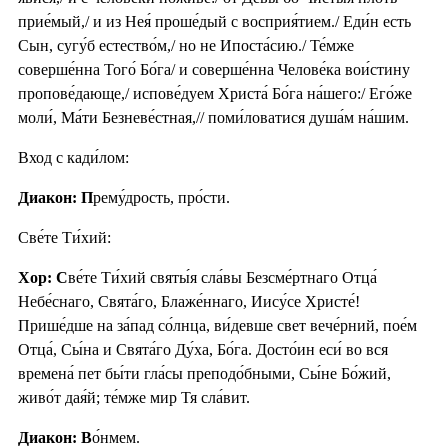
прие́мый,/ и из Нея́ проше́дый с восприя́тием./ Еди́н есть
Сын, сугу́б естество́м,/ но не Ипоста́сию./ Те́мже
соверше́нна Того́ Бо́га/ и соверше́нна Челове́ка вои́стину
пропове́дающе,/ испове́дуем Христа́ Бо́га на́шего:/ Его́же
моли́, Ма́ти Безневе́стная,// поми́ловатися душа́м на́шим.
Вход с кади́лом:
Диакон: П
рему́дрость, про́сти.
Све́те Ти́хий:
Хор: С
ве́те Ти́хий святы́я сла́вы Безсме́ртнаго Отца́
Небе́снаго, Свята́го, Блаже́ннаго, Иису́се Христе́!
Прише́дше на за́пад со́лнца, ви́девше свет вече́рний, пое́м
Отца́, Сы́на и Свята́го Ду́ха, Бо́га. Досто́ин еси́ во вся
времена́ пет бы́ти гла́сы преподо́бными, Сы́не Бо́жий,
живо́т дая́й; те́мже мир Тя сла́вит.
Диакон: В
о́нмем.