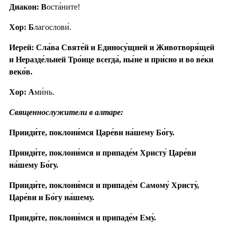
Диакон: В
оста́ните!
Хор: Б
лагослови́.
Иерей: Сла́ва Святе́й и Единосу́щней и Животворя́щей
и Неразде́льней Тро́ице всегда́, ны́не и при́сно и во ве́ки
веко́в.
Хор: А
ми́нь.
Священнослужители в алтаре:
Прииди́те, поклони́мся Царе́ви на́шему Бо́гу.
Прииди́те, поклони́мся и припаде́м Христу́ Царе́ви
на́шему Бо́гу.
Прииди́те, поклони́мся и припаде́м Самому́ Христу́,
Царе́ви и Бо́гу на́шему.
Прииди́те, поклони́мся и припаде́м Ему́.