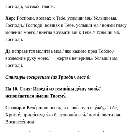
Го́споди, воззва́х, глас 8:
Хор: Г
о́споди, воззва́х к Тебе́, услы́ши мя./ Услы́ши мя,
Го́споди./ Го́споди, воззва́х к Тебе́, услы́ши мя:/ вонми́ гла́су
моле́ния моего́,/ внегда́ воззва́ти ми к Тебе́.// Услы́ши мя,
Го́споди.
Д
а испра́вится моли́тва моя́,/ я́ко кади́ло пред Тобо́ю,/
воздея́ние руку́ мое́ю/ — же́ртва вече́рняя.// Услы́ши мя,
Го́споди.
Стихиры воскресные (из Триоди), глас 8:
На 10. Стих: Изведи́ из темни́цы ду́шу мою́,//
испове́датися и́мени Твоему́.
Стихира:
В
ече́рнюю песнь, и слове́сную слу́жбу,/ Тебе́,
Христе́, прино́сим,/ я́ко благоволи́л еси́// поми́ловати нас
Воскресе́нием.