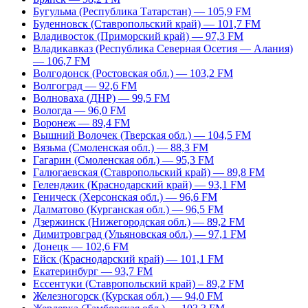
Бугульма (Республика Татарстан) — 105,9 FM
Буденновск (Ставропольский край) — 101,7 FM
Владивосток (Приморский край) — 97,3 FM
Владикавказ (Республика Северная Осетия — Алания)
— 106,7 FM
Волгодонск (Ростовская обл.) — 103,2 FM
Волгоград — 92,6 FM
Волноваха (ДНР) — 99,5 FM
Вологда — 96,0 FM
Воронеж — 89,4 FM
Вышний Волочек (Тверская обл.) — 104,5 FM
Вязьма (Смоленская обл.) — 88,3 FM
Гагарин (Смоленская обл.) — 95,3 FM
Галюгаевская (Ставропольский край) — 89,8 FM
Геленджик (Краснодарский край) — 93,1 FM
Геническ (Херсонская обл.) — 96,6 FM
Далматово (Курганская обл.) — 96,5 FM
Дзержинск (Нижегородская обл.) — 89,2 FM
Димитровград (Ульяновская обл.) — 97,1 FM
Донецк — 102,6 FM
Ейск (Краснодарский край) — 101,1 FM
Екатеринбург — 93,7 FM
Ессентуки (Ставропольский край) – 89,2 FM
Железногорск (Курская обл.) — 94,0 FM