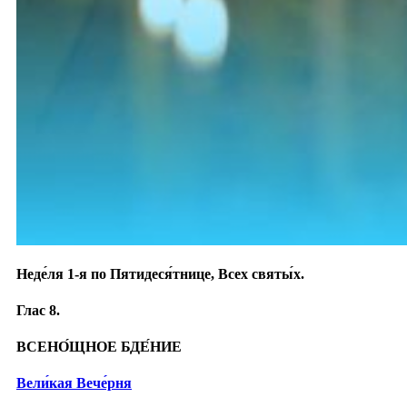
Неде́ля 1-я по Пятидеся́тнице, Всех святы́х.
Глас 8.
ВСЕНО́ЩНОЕ БДЕ́НИЕ
Вели́кая Вече́рня