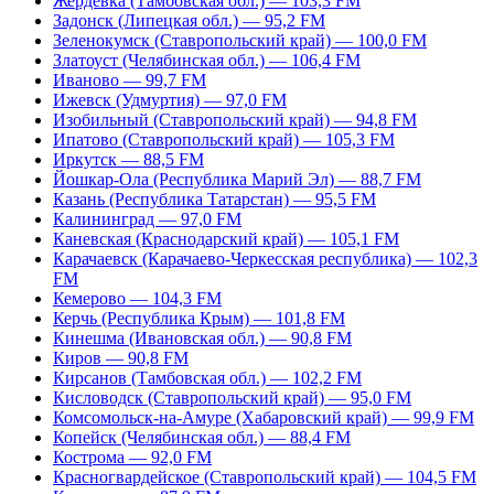
Жердевка (Тамбовская обл.) — 103,3 FM
Задонск (Липецкая обл.) — 95,2 FM
Зеленокумск (Ставропольский край) — 100,0 FM
Златоуст (Челябинская обл.) — 106,4 FM
Иваново — 99,7 FM
Ижевск (Удмуртия) — 97,0 FM
Изобильный (Ставропольский край) — 94,8 FM
Ипатово (Ставропольский край) — 105,3 FM
Иркутск — 88,5 FM
Йошкар-Ола (Республика Марий Эл) — 88,7 FM
Казань (Республика Татарстан) — 95,5 FM
Калининград — 97,0 FM
Каневская (Краснодарский край) — 105,1 FM
Карачаевск (Карачаево-Черкесская республика) — 102,3
FM
Кемерово — 104,3 FM
Керчь (Республика Крым) — 101,8 FM
Кинешма (Ивановская обл.) — 90,8 FM
Киров — 90,8 FM
Кирсанов (Тамбовская обл.) — 102,2 FM
Кисловодск (Ставропольский край) — 95,0 FM
Комсомольск-на-Амуре (Хабаровский край) — 99,9 FM
Копейск (Челябинская обл.) — 88,4 FM
Кострома — 92,0 FM
Красногвардейское (Ставропольский край) — 104,5 FM