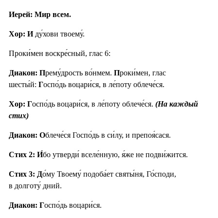
Иерей: Мир всем.
Хор: И
ду́хови твоему́.
Проки́мен воскре́сный, глас 6:
Диакон: П
рему́дрость во́нмем.
П
роки́мен, глас
шесты́й:
Г
оспо́дь воцари́ся, в ле́поту облече́ся.
Хор: Г
оспо́дь воцари́ся, в ле́поту облече́ся.
(На каждый
стих)
Диакон: О
блече́ся Госпо́дь в си́лу, и препоя́сася.
Стих 2:
И́
бо утверди́ вселе́нную, я́же не подви́жится.
Стих 3:
Д
о́му Твоему́ подоба́ет святы́ня, Го́споди,
в долготу́ дний.
Диакон: Г
оспо́дь воцари́ся.