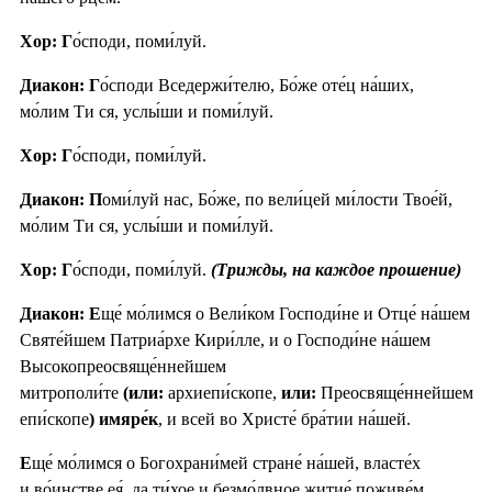
Хор: Г
о́споди, поми́луй.
Диакон: Г
о́споди Вседержи́телю, Бо́же оте́ц на́ших,
мо́лим Ти ся, услы́ши и поми́луй.
Хор: Г
о́споди, поми́луй.
Диакон: П
оми́луй нас, Бо́же, по вели́цей ми́лости Твое́й,
мо́лим Ти ся, услы́ши и поми́луй.
Хор: Г
о́споди, поми́луй.
(Трижды, на каждое прошение)
Диакон: Е
ще́ мо́лимся о Вели́ком Господи́не и Отце́ на́шем
Святе́йшем Патриа́рхе Кири́лле, и о Господи́не на́шем
Высокопреосвяще́ннейшем
митрополи́те
(или:
архиепи́скопе,
или:
Преосвяще́ннейшем
епи́скопе
) имяре́к
, и всей во Христе́ бра́тии на́шей.
Е
ще́ мо́лимся о Богохрани́мей стране́ на́шей, власте́х
и во́инстве ея́, да ти́хое и безмо́лвное житие́ поживе́м