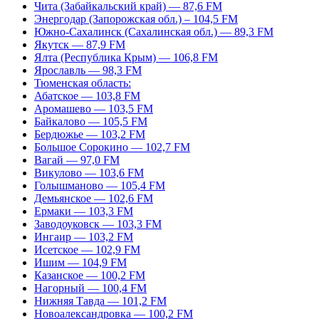
Чита (Забайкальский край) — 87,6 FM
Энергодар (Запорожская обл.) – 104,5 FM
Южно-Сахалинск (Сахалинская обл.) — 89,3 FM
Якутск — 87,9 FM
Ялта (Республика Крым) — 106,8 FM
Ярославль — 98,3 FM
Тюменская область:
Абатское — 103,8 FM
Аромашево — 103,5 FM
Байкалово — 105,5 FM
Бердюжье — 103,2 FM
Большое Сорокино — 102,7 FM
Вагай — 97,0 FM
Викулово — 103,6 FM
Голышманово — 105,4 FM
Демьянское — 102,6 FM
Ермаки — 103,3 FM
Заводоуковск — 103,3 FM
Ингаир — 103,2 FM
Исетское — 102,9 FM
Ишим — 104,9 FM
Казанское — 100,2 FM
Нагорный — 100,4 FM
Нижняя Тавда — 101,2 FM
Новоалександровка — 100,2 FM