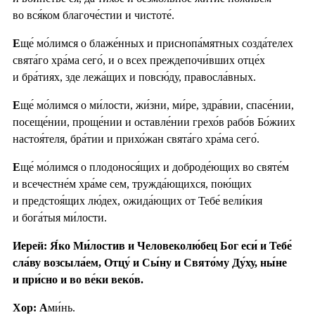
во вся́ком благоче́стии и чистоте́.
Е
ще́ мо́лимся о блаже́нных и приснопа́мятных созда́телех
свята́го хра́ма сего́, и о всех преждепочи́вших отце́х
и бра́тиях, зде лежа́щих и повсю́ду, правосла́вных.
Е
ще́ мо́лимся о ми́лости, жи́зни, ми́ре, здра́вии, спасе́нии,
посеще́нии, проще́нии и оставле́нии грехо́в рабо́в Бо́жиих
настоя́теля, бра́тии и прихо́жан свята́го хра́ма сего́.
Е
ще́ мо́лимся о плодонося́щих и доброде́ющих во святе́м
и всечестне́м хра́ме сем, тружда́ющихся, пою́щих
и предстоя́щих лю́дех, ожида́ющих от Тебе́ вели́кия
и бога́тыя ми́лости.
Иерей: Я́ко Ми́лостив и Человеколю́бец Бог еси́ и Тебе́
сла́ву возсыла́ем, Отцу́ и Сы́ну и Свято́му Ду́ху, ны́не
и при́сно и во ве́ки веко́в.
Хор: А
ми́нь.