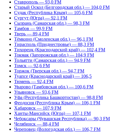
Ставрополь — 93,0 FM
Старый Оскол (Белгородская обл.) — 104,0 FM
Судак (Республика Крым) — 105,6 FM
Сургут (Югра) — 92,1 FM
Сызрань (Самарская обл.) — 98,3 FM
Тамбов — 99,9 FM
Тверь — 89,4 FM
Тёмкино (Смоленская обл.) — 96,1 FM
Тирасполь (Приднестровье) — 88,3 FM
Тихорецк (Краснодарский край) — 102,4 FM
Токмак (Запорожская обл.) — 104,9 FM
Тольятти (Самарская обл.) — 94,9 FM
Томск — 92,6 FM
Торжок (Тверская обл.) — 94,7 FM
Туапсе (Краснодарский край) — 106,5
Тюмень — 92,4 FM
Уварово (Тамбовская обл.) — 100,6 FM
Ульяновск — 93,6 FM
Уфа (Республика Башкортостан) — 98,8 FM
Феодосия (Республика Крым) — 106,1 FM
Хабаровск — 107,9 FM
Ханты-Мансийск (Югра) — 107,1 FM
Чебоксары (Чувашская Республика) — 90,3 FM
Челябинск — 88,4 FM
Череповец (Вологодская обл.) — 106,7 FM