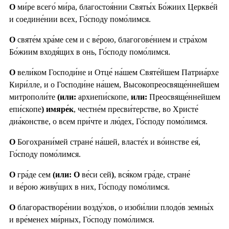
О
ми́ре всего́ ми́ра, благостоя́нии Святы́х Бо́жиих Церкве́й
и соедине́нии всех, Го́споду помо́лимся.
О
святе́м хра́ме сем и с ве́рою, благогове́нием и стра́хом
Бо́жиим входя́щих в онь, Го́споду помо́лимся.
О
вели́ком Господи́не и Отце́ на́шем Святе́йшем Патриа́рхе
Кири́лле, и о Господи́не на́шем, Высокопреосвяще́ннейшем
митрополи́те
(или:
архиепи́скопе,
или:
Преосвяще́ннейшем
епи́скопе
) имяре́к
, честне́м пресви́терстве, во Христе́
диа́констве, о всем при́чте и лю́дех, Го́споду помо́лимся.
О
Богохрани́мей стране́ на́шей, власте́х и во́инстве ея́,
Го́споду помо́лимся.
О
гра́де сем
(или: О
ве́си сей
)
, вся́ком гра́де, стране́
и ве́рою живу́щих в них, Го́споду помо́лимся.
О
благорастворе́нии возду́хов, о изоби́лии плодо́в земны́х
и вре́менех ми́рных, Го́споду помо́лимся.