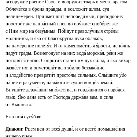
всеору́жие рве́ние Свое́, и вооружи́т тварь в месть враго́м.
Облече́тся в броня́ пра́вды, и возложи́т шлем, суд
нелицеме́рен. Прии́мет щит непобеди́мый, преподо́бие:
поостри́т же напра́сный гнев во ору́жие: спобо́рет же
с Ним мир на безу́мныя. По́йдут праволу́чныя стре́лы
мо́лниины, и я́ко от благокру́гла лу́ка облако́в,
на наме́рение полетя́т. И от каменоме́тныя я́рости, испо́лнь
паду́т гра́ды. Вознегоду́ет на них вода́ морска́я, ре́ки же
потопя́т я́ на́гло. Сопроти́в ста́нет им дух си́лы, и я́ко ви́хор
разве́ет их: и опустоши́т всю зе́млю беззако́ние,
и злоде́йство преврати́т престо́лы си́льных. Слы́шите у́бо
ца́рие и разуме́йте, навы́кните судии́ конце́в земли́.
Внуши́те держа́щии мно́жества, и гордя́щиися о наро́дех
язы́к. Я́ко дана́ есть от Го́спода держа́ва вам, и си́ла
от Вы́шняго.
Ектения́ сугу́бая:
Диакон: Р
цем вси от всея́ души́, и от всего́ помышле́ния
на́шего рцем.