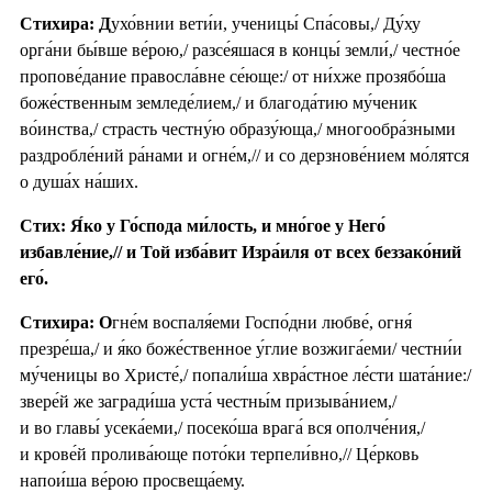
Стихира: Д
ухо́внии вети́и, ученицы́ Спа́совы,/ Ду́ху
орга́ни бы́вше ве́рою,/ разсе́яшася в концы́ земли́,/ честно́е
пропове́дание правосла́вне се́юще:/ от ни́хже прозябо́ша
боже́ственным земледе́лием,/ и благода́тию му́ченик
во́инства,/ страсть честну́ю образу́юща,/ многообра́зными
раздробле́ний ра́нами и огне́м,// и со дерзнове́нием мо́лятся
о душа́х на́ших.
Стих: Я́ко у Го́спода ми́лость, и мно́гое у Него́
избавле́ние,// и Той изба́вит Изра́иля от всех беззако́ний
его́.
Стихира: О
гне́м воспаля́еми Госпо́дни любве́, огня́
презре́ша,/ и я́ко боже́ственное у́глие возжига́еми/ честни́и
му́ченицы во Христе́,/ попали́ша хвра́стное ле́сти шата́ние:/
звере́й же загради́ша уста́ честны́м призыва́нием,/
и во главы́ усека́еми,/ посеко́ша врага́ вся ополче́ния,/
и крове́й пролива́юще пото́ки терпели́вно,// Це́рковь
напои́ша ве́рою просвеща́ему.