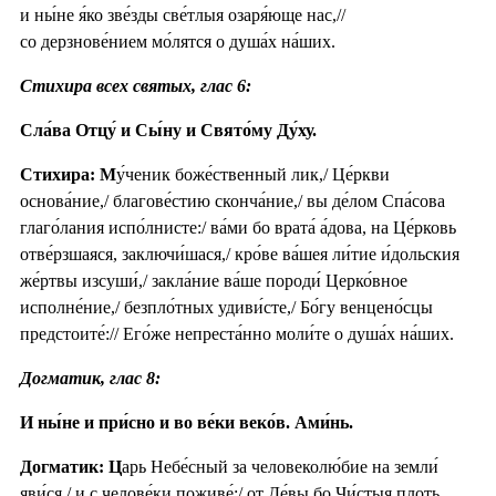
и ны́не я́ко зве́зды све́тлыя озаря́юще нас,//
со дерзнове́нием мо́лятся о душа́х на́ших.
Стихира всех святых, глас 6:
Сла́ва Отцу́ и Сы́ну и Свято́му Ду́ху.
Стихира:
М
у́ченик боже́ственный лик,/ Це́ркви
основа́ние,/ благове́стию сконча́ние,/ вы де́лом Спа́сова
глаго́лания испо́лнисте:/ ва́ми бо врата́ а́дова, на Це́рковь
отве́рзшаяся, заключи́шася,/ кро́ве ва́шея ли́тие и́дольския
же́ртвы изсуши́,/ закла́ние ва́ше породи́ Церко́вное
исполне́ние,/ безпло́тных удиви́сте,/ Бо́гу венцено́сцы
предстоите́:// Его́же непреста́нно моли́те о душа́х на́ших.
Догматик, глас 8:
И ны́не и при́сно и во ве́ки веко́в. Ами́нь.
Догматик: Ц
арь Небе́сный за человеколю́бие на земли́
яви́ся,/ и с челове́ки поживе́:/ от Де́вы бо Чи́стыя плоть