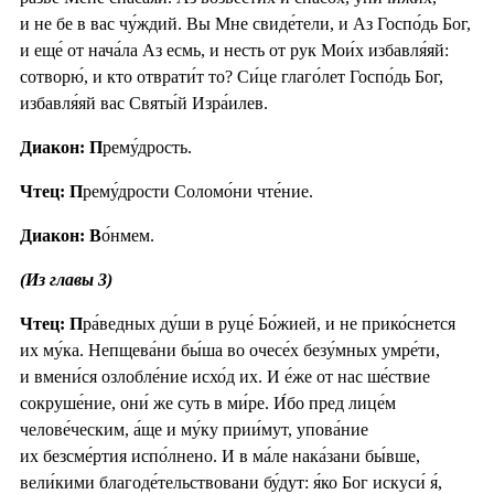
и не бе в вас чу́ждий. Вы Мне свиде́тели, и Аз Госпо́дь Бог,
и еще́ от нача́ла Аз есмь, и несть от рук Мои́х избавля́яй:
сотворю́, и кто отврати́т то? Си́це глаго́лет Госпо́дь Бог,
избавля́яй вас Святы́й Изра́илев.
Диакон: П
рему́дрость.
Чтец: П
рему́дрости Соломо́ни чте́ние.
Диакон: В
о́нмем.
(Из главы 3)
Чтец: П
ра́ведных ду́ши в руце́ Бо́жией, и не прико́снется
их му́ка. Непщева́ни бы́ша во очесе́х безу́мных умре́ти,
и вмени́ся озлобле́ние исхо́д их. И е́же от нас ше́ствие
сокруше́ние, они́ же суть в ми́ре. И́бо пред лице́м
челове́ческим, а́ще и му́ку прии́мут, упова́ние
их безсме́ртия испо́лнено. И в ма́ле нака́зани бы́вше,
вели́кими благоде́тельствовани бу́дут: я́ко Бог искуси́ я́,