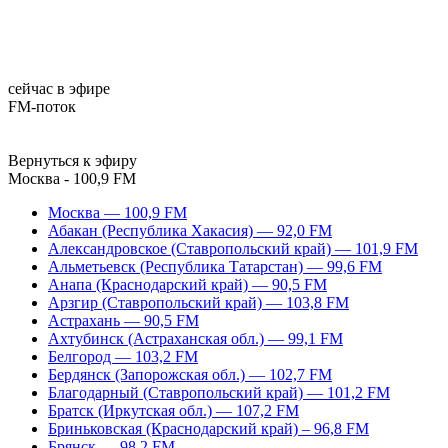
сейчас в эфире
FM-поток
Вернуться к эфиру
Москва - 100,9 FM
Москва — 100,9 FM
Абакан (Республика Хакасия) — 92,0 FM
Александровское (Ставропольский край) — 101,9 FM
Альметьевск (Республика Татарстан) — 99,6 FM
Анапа (Краснодарский край) — 90,5 FM
Арзгир (Ставропольский край) — 103,8 FM
Астрахань — 90,5 FM
Ахтубинск (Астраханская обл.) — 99,1 FM
Белгород — 103,2 FM
Бердянск (Запорожская обл.) — 102,7 FM
Благодарный (Ставропольский край) — 101,2 FM
Братск (Иркутская обл.) — 107,2 FM
Бриньковская (Краснодарский край) – 96,8 FM
Брянск — 98,2 FM