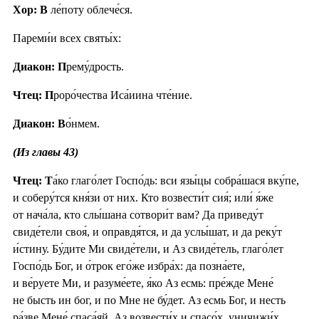
Хор: В
ле́поту облече́ся.
Пареми́и всех святы́х:
Диакон: П
рему́дрость.
Чтец: П
роро́чества Иса́иина чте́ние.
Диакон: В
о́нмем.
(Из главы 43)
Чтец: Т
а́ко глаго́лет Госпо́дь: вси язы́цы собра́шася вку́пе,
и соберу́тся кня́зи от них. Кто возвести́т сия́; или́ я́же
от нача́ла, кто слы́шана сотвори́т вам? Да приведу́т
свиде́тели своя́, и оправдя́тся, и да услы́шат, и да реку́т
и́стину. Бу́дите Ми свиде́тели, и Аз свиде́тель, глаго́лет
Госпо́дь Бог, и о́трок его́же избра́х: да позна́ете,
и ве́руете Ми, и разуме́ете, я́ко Аз есмь: пре́жде Мене́
не бысть ин бог, и по Мне не бу́дет. Аз есмь Бог, и несть
ра́зве Мене́ спаса́яй. Аз возвести́х и спасо́х, уничижи́х,