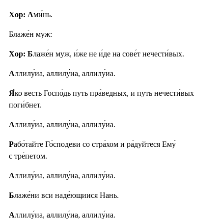
Хор: А
ми́нь.
Блаже́н муж:
Хор: Б
лаже́н муж, и́же не и́де на сове́т нечести́вых.
А
ллилу́иа, аллилу́иа, аллилу́иа.
Я́
ко весть Госпо́дь путь пра́ведных, и путь нечести́вых
поги́бнет.
А
ллилу́иа, аллилу́иа, аллилу́иа.
Р
або́тайте Го́сподеви со стра́хом и ра́дуйтеся Ему́
с тре́петом.
А
ллилу́иа, аллилу́иа, аллилу́иа.
Б
лаже́ни вси наде́ющиися Нань.
А
ллилу́иа, аллилу́иа, аллилу́иа.