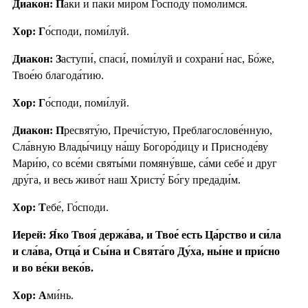
Диакон: П
а́ки и па́ки ми́ром Го́споду помо́лимся.
Хор: Г
о́споди, поми́луй.
Диакон: З
аступи́, спаси́, поми́луй и сохрани́ нас, Бо́же,
Твое́ю благода́тию.
Хор: Г
о́споди, поми́луй.
Диакон: П
ресвяту́ю, Пречи́стую, Преблагослове́нную,
Сла́вную Влады́чицу на́шу Богоро́дицу и Присноде́ву
Мари́ю, со все́ми святы́ми помяну́вше, са́ми себе́ и друг
дру́га, и весь живо́т наш Христу́ Бо́гу предади́м.
Хор: Т
ебе́, Го́споди.
Иерей: Я́ко Твоя́ держа́ва, и Твое́ есть Ца́рство и си́ла
и сла́ва, Отца́ и Сы́на и Свята́го Ду́ха, ны́не и при́сно
и во ве́ки веко́в.
Хор: А
ми́нь.