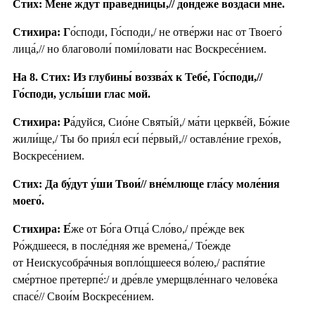
Стих: Мене́ ждут пра́ведницы,// до́ндеже возда́си мне.
Стихира: Г
о́споди, Го́споди,/ не отве́ржи нас от Твоего́
лица́,// но благоволи́ поми́ловати нас Воскресе́нием.
На 8. Стих: Из глубины́ воззва́х к Тебе́, Го́споди,//
Го́споди, услы́ши глас мой.
Стихира: Р
а́дуйся, Сио́не Святы́й,/ ма́ти церкве́й, Бо́жие
жили́ще,/ Ты бо прия́л еси́ пе́рвый,// оставле́ние грехо́в,
Воскресе́нием.
Стих: Да бу́дут у́ши Твои́// вне́млюще гла́су моле́ния
моего́.
Стихира: Е́
же от Бо́га Отца́ Сло́во,/ пре́жде век
Ро́ждшееся, в после́дняя же времена́,/ То́ежде
от Неискусобра́чныя вопло́щшееся во́лею,/ распя́тие
сме́ртное претерпе́:/ и дре́вле умерщвле́ннаго челове́ка
спасе́// Свои́м Воскресе́нием.