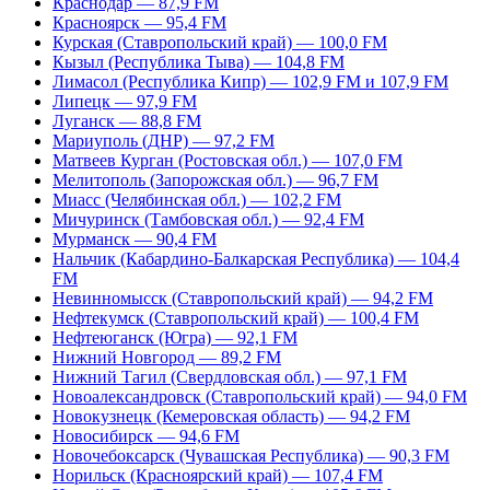
Краснодар — 87,9 FM
Красноярск — 95,4 FM
Курская (Ставропольский край) — 100,0 FM
Кызыл (Республика Тыва) — 104,8 FM
Лимасол (Республика Кипр) — 102,9 FM и 107,9 FM
Липецк — 97,9 FM
Луганск — 88,8 FM
Мариуполь (ДНР) — 97,2 FM
Матвеев Курган (Ростовская обл.) — 107,0 FM
Мелитополь (Запорожская обл.) — 96,7 FM
Миасс (Челябинская обл.) — 102,2 FM
Мичуринск (Тамбовская обл.) — 92,4 FM
Мурманск — 90,4 FM
Нальчик (Кабардино-Балкарская Республика) — 104,4
FM
Невинномысск (Ставропольский край) — 94,2 FM
Нефтекумск (Ставропольский край) — 100,4 FM
Нефтеюганск (Югра) — 92,1 FM
Нижний Новгород — 89,2 FM
Нижний Тагил (Свердловская обл.) — 97,1 FM
Новоалександровск (Ставропольский край) — 94,0 FM
Новокузнецк (Кемеровская область) — 94,2 FM
Новосибирск — 94,6 FM
Новочебоксарск (Чувашская Республика) — 90,3 FM
Норильск (Красноярский край) — 107,4 FM