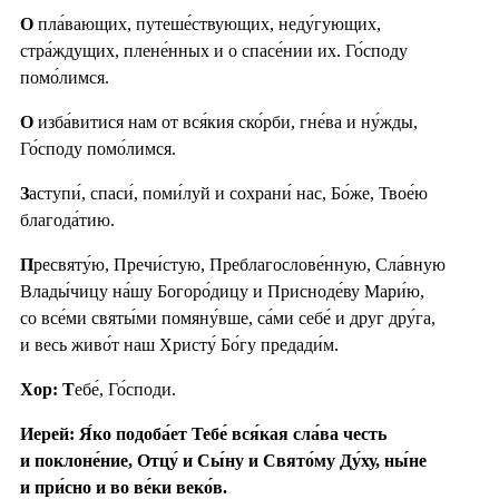
О
пла́вающих, путеше́ствующих, неду́гующих,
стра́ждущих, плене́нных и о спасе́нии их. Го́споду
помо́лимся.
О
изба́витися нам от вся́кия ско́рби, гне́ва и ну́жды,
Го́споду помо́лимся.
З
аступи́, спаси́, поми́луй и сохрани́ нас, Бо́же, Твое́ю
благода́тию.
П
ресвяту́ю, Пречи́стую, Преблагослове́нную, Сла́вную
Влады́чицу на́шу Богоро́дицу и Присноде́ву Мари́ю,
со все́ми святы́ми помяну́вше, са́ми себе́ и друг дру́га,
и весь живо́т наш Христу́ Бо́гу предади́м.
Хор: Т
ебе́, Го́споди.
Иерей: Я́ко подоба́ет Тебе́ вся́кая сла́ва честь
и поклоне́ние, Отцу́ и Сы́ну и Свято́му Ду́ху, ны́не
и при́сно и во ве́ки веко́в.