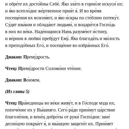
и обре́те их досто́йны Себе́. Я́ко зла́то в горни́ле искуси́ их:
и я́ко всепло́дие же́ртвенное прия́т я́. И во вре́мя
посеще́ния их возсия́ют, и я́ко и́скры по сте́блию потеку́т.
Су́дят язы́ком и облада́ют людьми́, и воцари́тся Госпо́дь
в них во ве́ки. Наде́ющиися Нань разуме́ют и́стину,
и ве́рнии в любви́ пребу́дут Ему́. Я́ко благода́ть и ми́лость
в преподо́бных Его́, и посеще́ние во избра́нных Его́.
Диакон: П
рему́дрость.
Чтец: П
рему́дрости Соломо́ни чте́ние.
Диакон: В
о́нмем.
(Из главы 5)
Чтец: П
ра́ведницы во ве́ки живу́т, и в Го́споде мзда их,
попече́ние их у Вы́шняго. Сего́ ра́ди прии́мут ца́рствие
благоле́пия, и вене́ц добро́ты от руки́ Госпо́дни: зане́
десни́цею покры́ет я́, и мы́шцею защити́т их. Прии́мет