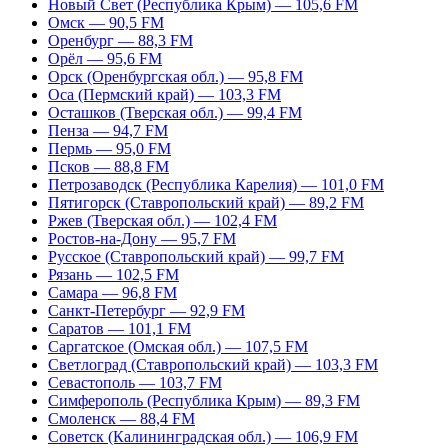
Новый Свет (Республика Крым) — 105,6 FM
Омск — 90,5 FM
Оренбург — 88,3 FM
Орёл — 95,6 FM
Орск (Оренбургская обл.) — 95,8 FM
Оса (Пермский край) — 103,3 FM
Осташков (Тверская обл.) — 99,4 FM
Пенза — 94,7 FM
Пермь — 95,0 FM
Псков — 88,8 FM
Петрозаводск (Республика Карелия) — 101,0 FM
Пятигорск (Ставропольский край) — 89,2 FM
Ржев (Тверская обл.) — 102,4 FM
Ростов-на-Дону — 95,7 FM
Русское (Ставропольский край) — 99,7 FM
Рязань — 102,5 FM
Самара — 96,8 FM
Санкт-Петербург — 92,9 FM
Саратов — 101,1 FM
Саргатское (Омская обл.) — 107,5 FM
Светлоград (Ставропольский край) — 103,3 FM
Севастополь — 103,7 FM
Симферополь (Республика Крым) — 89,3 FM
Смоленск — 88,4 FM
Советск (Калининградская обл.) — 106,9 FM