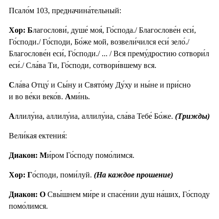
Псало́м 103, предначина́тельный:
Хор: Б
лагослови́, душе́ моя́, Го́спода./ Благослове́н еси́,
Го́споди./ Го́споди, Бо́же мой, возвели́чился еси́ зело́./
Благослове́н еси́, Го́споди./ ... / Вся прему́дростию сотвори́л
еси́./ Сла́ва Ти, Го́споди, сотвори́вшему вся.
С
ла́ва Отцу́ и Сы́ну и Свято́му Ду́ху и ны́не и при́сно
и во ве́ки веко́в.
А
ми́нь.
А
ллилу́иа, аллилу́иа, аллилу́иа, сла́ва Тебе́ Бо́же.
(Трижды)
Вели́кая ектения́:
Диакон: М
и́ром Го́споду помо́лимся.
Хор: Г
о́споди, поми́луй.
(На каждое прошение)
Диакон: О
Свы́шнем ми́ре и спасе́нии душ на́ших, Го́споду
помо́лимся.